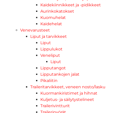
Kaidekiinnikkeet ja -pidikkeet
Aurinkokatokset
Kuomuhelat
Kaidehelat
Venevarusteet
Liput ja tarvikkeet
Liput
Lippulukot
Veneliput
Liput
Lipputangot
Lipputankojen jalat
Pikaliitin
Traileritarvikkeet, veneen nosto/lasku
Kuormankiristimet ja hihnat
Kuljetus- ja säilytystelineet
Trailerivintturit
Traileripyörät