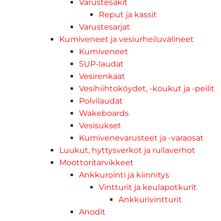
Varustesäkit
Reput ja kassit
Varustesarjat
Kumiveneet ja vesiurheiluvälineet
Kumiveneet
SUP-laudat
Vesirenkaat
Vesihiihtoköydet, -koukut ja -peilit
Polvilaudat
Wakeboards
Vesisukset
Kumivenevarusteet ja -varaosat
Luukut, hyttysverkot ja rullaverhot
Moottoritarvikkeet
Ankkurointi ja kiinnitys
Vintturit ja keulapotkurit
Ankkurivintturit
Anodit