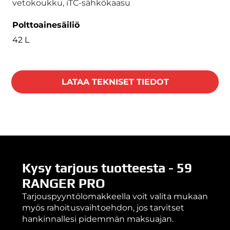
vetokoukku, iTC-sähkökaasu
Polttoainesäiliö
42 L
LATAA TEKNISET TIEDOT
Kysy tarjous tuotteesta - 59
RANGER PRO
Tarjouspyyntölomakkeella voit valita mukaan
myös rahoitusvaihtoehdon, jos tarvitset
hankinnallesi pidemmän maksuajan.