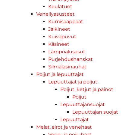
Keulatuet
Veneilyasusteet
Kumisaappaat
Jalkineet
Kuivapuvut
Käsineet
Lämpöalusasut
Purjehdushanskat
Silmälasinauhat
Poijut ja lepuuttajat
Lepuuttajat ja poijut
Poijut, ketjut ja painot
Poijut
Lepuuttajansuojat
Lepuuttajan suojat
Lepuuttajat
Melat, airot ja venehaat
Vene- ja poijuhaat