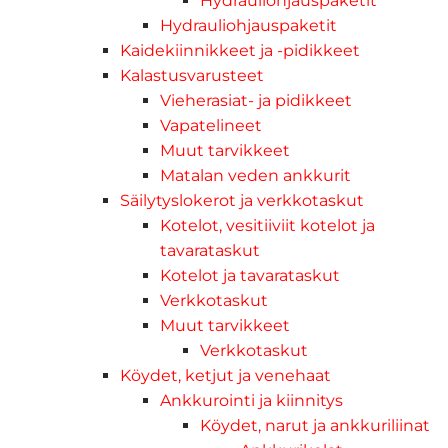
Hydrauliohjauspaketit
Hydrauliohjauspaketit
Kaidekiinnikkeet ja -pidikkeet
Kalastusvarusteet
Vieherasiat- ja pidikkeet
Vapatelineet
Muut tarvikkeet
Matalan veden ankkurit
Säilytyslokerot ja verkkotaskut
Kotelot, vesitiiviit kotelot ja
tavarataskut
Kotelot ja tavarataskut
Verkkotaskut
Muut tarvikkeet
Verkkotaskut
Köydet, ketjut ja venehaat
Ankkurointi ja kiinnitys
Köydet, narut ja ankkuriliinat