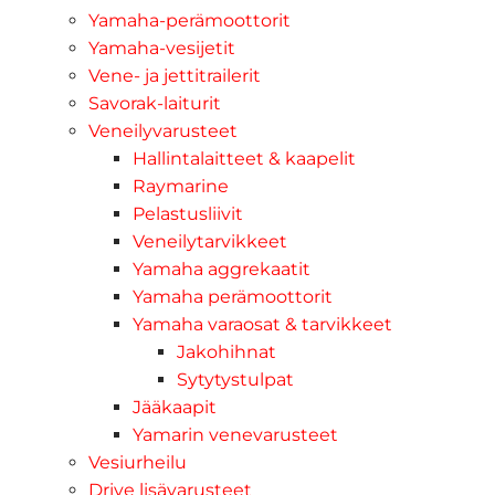
Yamaha-perämoottorit
Yamaha-vesijetit
Vene- ja jettitrailerit
Savorak-laiturit
Veneilyvarusteet
Hallintalaitteet & kaapelit
Raymarine
Pelastusliivit
Veneilytarvikkeet
Yamaha aggrekaatit
Yamaha perämoottorit
Yamaha varaosat & tarvikkeet
Jakohihnat
Sytytystulpat
Jääkaapit
Yamarin venevarusteet
Vesiurheilu
Drive lisävarusteet