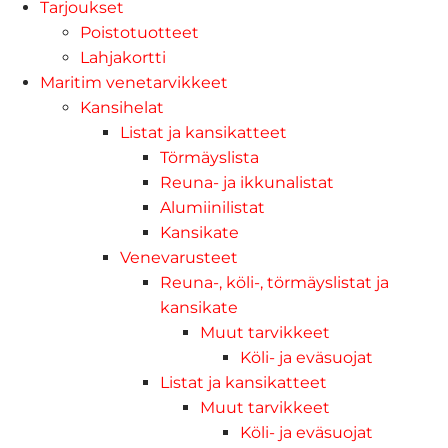
Tarjoukset
Poistotuotteet
Lahjakortti
Maritim venetarvikkeet
Kansihelat
Listat ja kansikatteet
Törmäyslista
Reuna- ja ikkunalistat
Alumiinilistat
Kansikate
Venevarusteet
Reuna-, köli-, törmäyslistat ja
kansikate
Muut tarvikkeet
Köli- ja eväsuojat
Listat ja kansikatteet
Muut tarvikkeet
Köli- ja eväsuojat