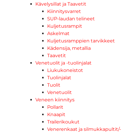
Kävelysillat ja Taavetit
Kiinnitysvarret
SUP-laudan telineet
Kuljetusrampit
Askelmat
Kuljetusramppien tarvikkeet
Kädensija, metallia
Taavetit
Venetuolit ja -tuolinjalat
Liukukoneistot
Tuolinjalat
Tuolit
Venetuolit
Veneen kiinnitys
Pollarit
Knaapit
Trailerikoukut
Venerenkaat ja silmukkapultit/-