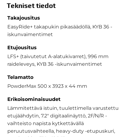
Tekniset tiedot
Takajousitus
EasyRide+ takapukin pikasäädöllä, KYB 36 -
iskunvaimentimet
Etujousitus
LFS+ (taivutetut A-alatukivarret), 996 mm
raideleveys, KYB 36 -iskunvaimentimet
Telamatto
PowderMax 500 x 3923 x 44 mm
Erikoisominaisuudet
Lämmitettävä istuin, tuulettimella varustettu
etujäähdytin, 7.2" digitaalinäyttö, 2F/N/R -
vaihteisto napista kytkettävällä
peruutusvaihteella, heavy-duty -etupuskuri,