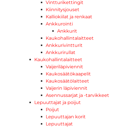
Vintturikettingit
Kiinnitysjouset
Kalliokiilat ja renkaat
Ankkurointi
Ankkurit
Kaukohallintalaitteet
Ankkurivintturit
Ankkurirullat
Kaukohallintalaitteet
Vaijeriläpiviennit
Kaukosäätökaapelit
Kaukosäätölaitteet
Vaijerin läpiviennit
Asennussarjat ja -tarvikkeet
Lepuuttajat ja poijut
Poijut
Lepuuttajan korit
Lepuuttajat