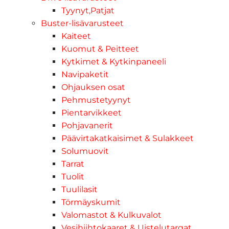
Tyynyt,Patjat
Buster-lisävarusteet
Kaiteet
Kuomut & Peitteet
Kytkimet & Kytkinpaneeli
Navipaketit
Ohjauksen osat
Pehmustetyynyt
Pientarvikkeet
Pohjavanerit
Päävirtakatkaisimet & Sulakkeet
Solumuovit
Tarrat
Tuolit
Tuulilasit
Törmäyskumit
Valomastot & Kulkuvalot
Vesihiihtokaaret & Uistelutargat