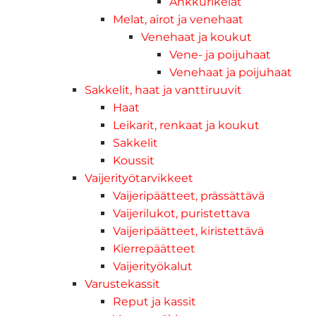
Ankkurikelat
Melat, airot ja venehaat
Venehaat ja koukut
Vene- ja poijuhaat
Venehaat ja poijuhaat
Sakkelit, haat ja vanttiruuvit
Haat
Leikarit, renkaat ja koukut
Sakkelit
Koussit
Vaijerityötarvikkeet
Vaijeripäätteet, prässättävä
Vaijerilukot, puristettava
Vaijeripäätteet, kiristettävä
Kierrepäätteet
Vaijerityökalut
Varustekassit
Reput ja kassit