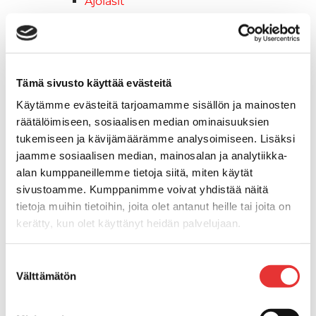
Ajolasit
Huoltotarvikkeet
Kelkkatarvikkeet
Kengät
Kypärät
Tämä sivusto käyttää evästeitä
Lynx
Käytämme evästeitä tarjoamamme sisällön ja mainosten
Lynx ajovarusteet
räätälöimiseen, sosiaalisen median ominaisuuksien
Ajohousut
tukemiseen ja kävijämäärämme analysoimiseen. Lisäksi
Ajotakit
jaamme sosiaalisen median, mainosalan ja analytiikka-
HAALARIT
alan kumppaneillemme tietoja siitä, miten käytät
Lynx vapaa-ajan asusteet
sivustoamme. Kumppanimme voivat yhdistää näitä
Lynx asusteet
tietoja muihin tietoihin, joita olet antanut heille tai joita on
Lynx vaatetus
kerätty, kun olet käyttänyt heidän palvelujaan.
Ski-Doo
Ski-Doo ajovarusteet
Lisätietoja:
karilainen.fi/tietosuoja
Suostumuksen
Ski-Doo vapaa-ajan asusteet
Välttämätön
valinta
Suojavarusteet
TELAMATOT