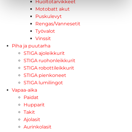
Huoltotarvikkeet
Motobatt akut
Puskulevyt
Rengas/Vannesetit
Työvalot
Vinssit
Piha ja puutarha
STIGA ajoleikkurit
STIGA ruohonleikkurit
STIGA robottileikkurit
STIGA pienkoneet
STIGA lumilingot
Vapaa-aika
Paidat
Hupparit
Takit
Ajolasit
Aurinkolasit