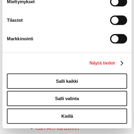
Vapaa-aika
Mieltymykset
Variaattorin hihnat
Woody's ohjausraudat
Tilastot
Mönkijät
Can-Am traktorimönkijät
Can-Am traktorimönkijät 2025
Markkinointi
Can-Am traktorimönkijät 2026
Can-Am SSV-Mallit
Traxter mallisto
Näytä tiedot
Traxter 2025
Traxter 2026
Salli kaikki
Maverick mallisto
Maverick 2025
Maverick 2026
Salli valinta
Mönkijöiden lisävarusteet ja -tarvikkeet
Ajolasit
Kiellä
Asusteet
Can-Am varusteet