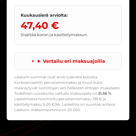
Kuukausierä arviolta:
47,40 €
Sisältää koron ja käsittelymaksun.
Vertailu eri maksuajoilla
Laskurin summat ovat arvio tulevista kuluista.
Korkoprosentti, perustamismaksu ja muut kulut
määräytyvät luotottajan sen hetkisten ehtojen mukaisesti.
Todellinen vuosikorko valitulla maksuajalla on
21.56 %
.
Laskelmassa huomioitu perustamismaksu
199
€ ja
käsittelymaksu
5.00
€/kk. Laskelma on suuntaa-antava.
Laskurin maksimisumma on 20 000.