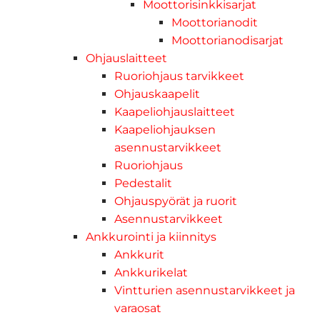
Moottorisinkkisarjat
Moottorianodit
Moottorianodisarjat
Ohjauslaitteet
Ruoriohjaus tarvikkeet
Ohjauskaapelit
Kaapeliohjauslaitteet
Kaapeliohjauksen
asennustarvikkeet
Ruoriohjaus
Pedestalit
Ohjauspyörät ja ruorit
Asennustarvikkeet
Ankkurointi ja kiinnitys
Ankkurit
Ankkurikelat
Vintturien asennustarvikkeet ja
varaosat