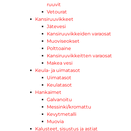
ruuvit
Vetourat
Kansiruuvikkeet
Jätevesi
Kansiruuvikkeiden varaosat
Muoviseokset
Polttoaine
Kansiruuvikkeitten varaosat
Makea vesi
Keula- ja uimatasot
Uimatasot
Keulatasot
Hankaimet
Galvanoitu
Messinki/kromattu
Kevytmetalli
Muovia
Kalusteet, sisustus ja astiat