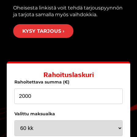
Oheisesta linkistä voit tehdä tarjouspyynnön
ja tarjota samalla myös vaihdokkia.
KYSY TARJOUS ›
Rahoituslaskuri
Rahoitettava summa (€)
Valittu maksuaika