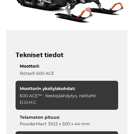
Tekniset tiedot
Moottori:
Rotax® 600 ACE
Moottorin yksityiskohdat:
600 ACE™ : Nestejäähdytys, nelitahti
D.O.H.C.
Telamaton pituus:
PowderMax† 3923 x 500 x 44 mm