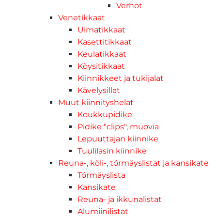
Verhot
Venetikkaat
Uimatikkaat
Kasettitikkaat
Keulatikkaat
Köysitikkaat
Kiinnikkeet ja tukijalat
Kävelysillat
Muut kiinnityshelat
Koukkupidike
Pidike "clips", muovia
Lepuuttajan kiinnike
Tuulilasin kiinnike
Reuna-, köli-, törmäyslistat ja kansikate
Törmäyslista
Kansikate
Reuna- ja ikkunalistat
Alumiinilistat