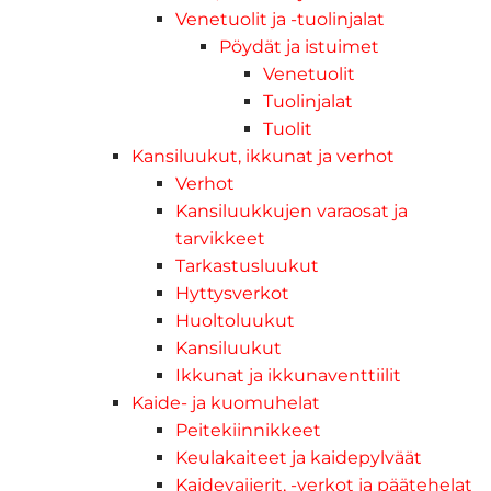
Venetuolit ja -tuolinjalat
Pöydät ja istuimet
Venetuolit
Tuolinjalat
Tuolit
Kansiluukut, ikkunat ja verhot
Verhot
Kansiluukkujen varaosat ja
tarvikkeet
Tarkastusluukut
Hyttysverkot
Huoltoluukut
Kansiluukut
Ikkunat ja ikkunaventtiilit
Kaide- ja kuomuhelat
Peitekiinnikkeet
Keulakaiteet ja kaidepylväät
Kaidevaijerit, -verkot ja päätehelat