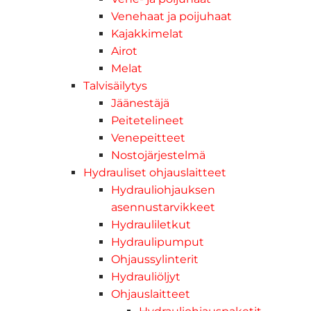
Venehaat ja poijuhaat
Kajakkimelat
Airot
Melat
Talvisäilytys
Jäänestäjä
Peitetelineet
Venepeitteet
Nostojärjestelmä
Hydrauliset ohjauslaitteet
Hydrauliohjauksen
asennustarvikkeet
Hydrauliletkut
Hydraulipumput
Ohjaussylinterit
Hydrauliöljyt
Ohjauslaitteet