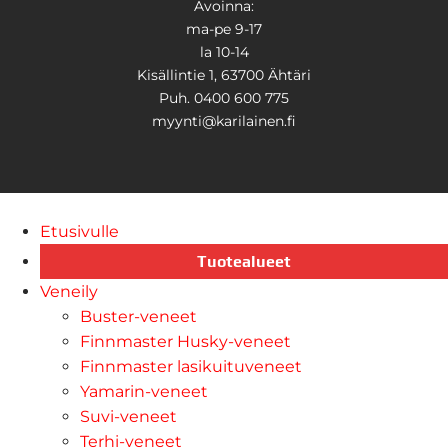
Avoinna:
ma-pe 9-17
la 10-14
Kisällintie 1, 63700 Ähtäri
Puh. 0400 600 775
myynti@karilainen.fi
Etusivulle
Tuotealueet
Veneily
Buster-veneet
Finnmaster Husky-veneet
Finnmaster lasikuituveneet
Yamarin-veneet
Suvi-veneet
Terhi-veneet