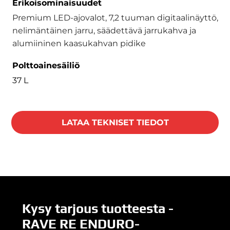
Erikoisominaisuudet
Premium LED-ajovalot, 7,2 tuuman digitaalinäyttö,
nelimäntäinen jarru, säädettävä jarrukahva ja
alumiininen kaasukahvan pidike
Polttoainesäiliö
37 L
LATAA TEKNISET TIEDOT
Kysy tarjous tuotteesta -
RAVE RE ENDURO-