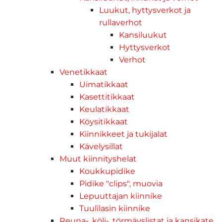
Luukut, hyttysverkot ja
rullaverhot
Kansiluukut
Hyttysverkot
Verhot
Venetikkaat
Uimatikkaat
Kasettitikkaat
Keulatikkaat
Köysitikkaat
Kiinnikkeet ja tukijalat
Kävelysillat
Muut kiinnityshelat
Koukkupidike
Pidike "clips", muovia
Lepuuttajan kiinnike
Tuulilasin kiinnike
Reuna-, köli-, törmäyslistat ja kansikate