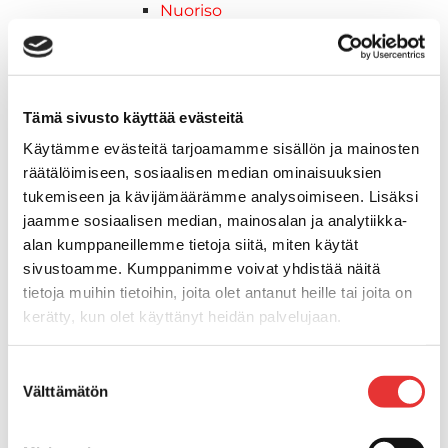
Nuoriso
Kelkkavarusteet & tarvikkeet
AJOASUT
Ajohanskat
Ajolasit
Tämä sivusto käyttää evästeitä
Huoltotarvikkeet
Käytämme evästeitä tarjoamamme sisällön ja mainosten
Kelkkatarvikkeet
räätälöimiseen, sosiaalisen median ominaisuuksien
Kengät
tukemiseen ja kävijämäärämme analysoimiseen. Lisäksi
Kypärät
jaamme sosiaalisen median, mainosalan ja analytiikka-
Lynx
alan kumppaneillemme tietoja siitä, miten käytät
Lynx ajovarusteet
sivustoamme. Kumppanimme voivat yhdistää näitä
Ajohousut
tietoja muihin tietoihin, joita olet antanut heille tai joita on
Ajotakit
kerätty, kun olet käyttänyt heidän palvelujaan.
HAALARIT
Lynx vapaa-ajan asusteet
Lisätietoja:
karilainen.fi/tietosuoja
Suostumuksen
Lynx asusteet
Välttämätön
valinta
Lynx vaatetus
Ski-Doo