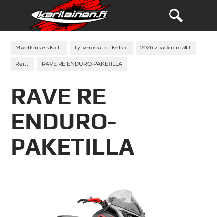
Moottorikelkkailu
Lynx-moottorikelkat
2026 vuoden mallit
Reitti
RAVE RE ENDURO-PAKETILLA
RAVE RE
ENDURO-
PAKETILLA