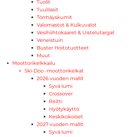
Tuolit
Tuulilasit
Törmäyskumit
Valomastot & Kulkuvalot
Vesihiihtokaaret & Uistelutargat
Veneistuin
Buster Hoitotuotteet
Muut
Moottorikelkkailu
Ski-Doo -moottorikelkat
2026 vuoden mallit
Syvä lumi
Crossover
Reitti
Hyötykäyttö
Keskikokoiset
2027 vuoden mallit
Syvä lumi