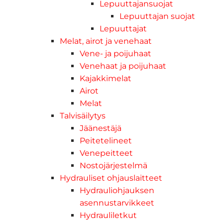
Lepuuttajansuojat
Lepuuttajan suojat
Lepuuttajat
Melat, airot ja venehaat
Vene- ja poijuhaat
Venehaat ja poijuhaat
Kajakkimelat
Airot
Melat
Talvisäilytys
Jäänestäjä
Peitetelineet
Venepeitteet
Nostojärjestelmä
Hydrauliset ohjauslaitteet
Hydrauliohjauksen
asennustarvikkeet
Hydrauliletkut