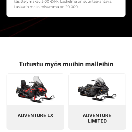
käsittelymaksu
5.00
€/kk. Laskelma on suuntaa-antava.
Laskurin maksimisumma on 20 000.
Tutustu myös muihin malleihin
ADVENTURE LX
ADVENTURE
LIMITED