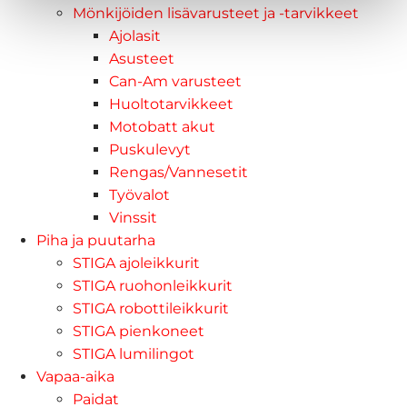
Mönkijöiden lisävarusteet ja -tarvikkeet
Ajolasit
Asusteet
Can-Am varusteet
Huoltotarvikkeet
Motobatt akut
Puskulevyt
Rengas/Vannesetit
Työvalot
Vinssit
Piha ja puutarha
STIGA ajoleikkurit
STIGA ruohonleikkurit
STIGA robottileikkurit
STIGA pienkoneet
STIGA lumilingot
Vapaa-aika
Paidat