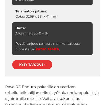
Telamaton pituus:
Cobra 3269 x 381 x 41 mm
Hinta:
Alkaen 18 750 € + tk
Pyydä tarjous tarkasta mallikohtaisesta
katso täältä
hinnasta tai
.
KYSY TARJOUS ›
Rave RE Enduro-paketilla on vaativan
urheilukelkkailijan erikoistyökalu enduropoluille ja
rajuimmille reiteille. Voittava kokonaisuus
rakentuu Radien²-muotoilun, kisavalmiiden