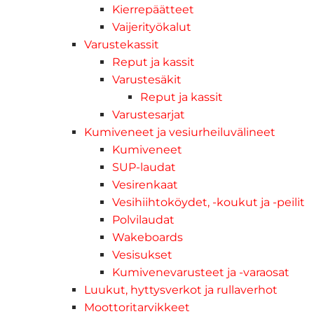
Kierrepäätteet
Vaijerityökalut
Varustekassit
Reput ja kassit
Varustesäkit
Reput ja kassit
Varustesarjat
Kumiveneet ja vesiurheiluvälineet
Kumiveneet
SUP-laudat
Vesirenkaat
Vesihiihtoköydet, -koukut ja -peilit
Polvilaudat
Wakeboards
Vesisukset
Kumivenevarusteet ja -varaosat
Luukut, hyttysverkot ja rullaverhot
Moottoritarvikkeet