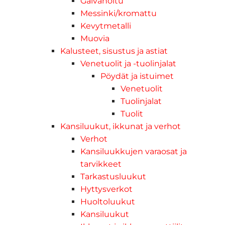
Galvanoitu
Messinki/kromattu
Kevytmetalli
Muovia
Kalusteet, sisustus ja astiat
Venetuolit ja -tuolinjalat
Pöydät ja istuimet
Venetuolit
Tuolinjalat
Tuolit
Kansiluukut, ikkunat ja verhot
Verhot
Kansiluukkujen varaosat ja
tarvikkeet
Tarkastusluukut
Hyttysverkot
Huoltoluukut
Kansiluukut