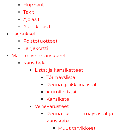
Hupparit
Takit
Ajolasit
Aurinkolasit
Tarjoukset
Poistotuotteet
Lahjakortti
Maritim venetarvikkeet
Kansihelat
Listat ja kansikatteet
Törmäyslista
Reuna- ja ikkunalistat
Alumiinilistat
Kansikate
Venevarusteet
Reuna-, köli-, törmäyslistat ja
kansikate
Muut tarvikkeet