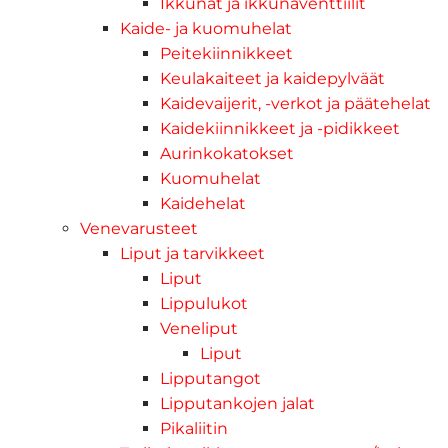
Ikkunat ja ikkunaventtiilit
Kaide- ja kuomuhelat
Peitekiinnikkeet
Keulakaiteet ja kaidepylväät
Kaidevaijerit, -verkot ja päätehelat
Kaidekiinnikkeet ja -pidikkeet
Aurinkokatokset
Kuomuhelat
Kaidehelat
Venevarusteet
Liput ja tarvikkeet
Liput
Lippulukot
Veneliput
Liput
Lipputangot
Lipputankojen jalat
Pikaliitin