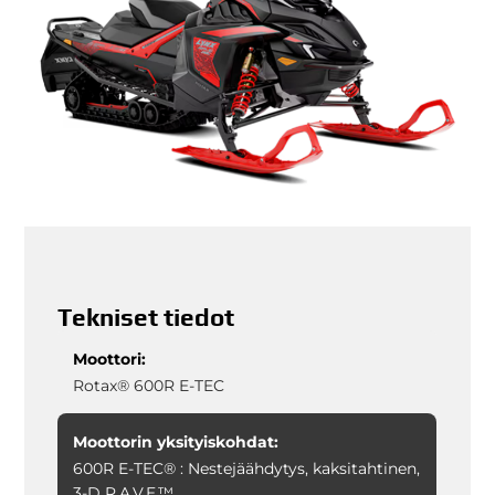
Tekniset tiedot
Moottori:
Rotax® 600R E-TEC
Moottorin yksityiskohdat:
600R E-TEC® : Nestejäähdytys, kaksitahtinen,
3-D R.A.V.E.™