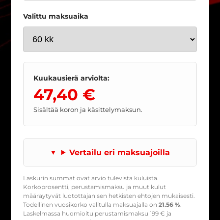
Valittu maksuaika
Kuukausierä arviolta:
47,40 €
Sisältää koron ja käsittelymaksun.
Vertailu eri maksuajoilla
Laskurin summat ovat arvio tulevista kuluista.
Korkoprosentti, perustamismaksu ja muut kulut
määräytyvät luotottajan sen hetkisten ehtojen mukaisesti.
Todellinen vuosikorko valitulla maksuajalla on
21.56 %
.
Laskelmassa huomioitu perustamismaksu
199
€ ja