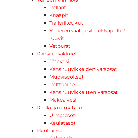
Pollarit
Knaapit
Trailerikoukut
Venerenkaat ja silmukkapultit/-
ruuvit
Vetourat
Kansiruuvikkeet
Jätevesi
Kansiruuvikkeiden varaosat
Muoviseokset
Polttoaine
Kansiruuvikkeitten varaosat
Makea vesi
Keula- ja uimatasot
Uimatasot
Keulatasot
Hankaimet