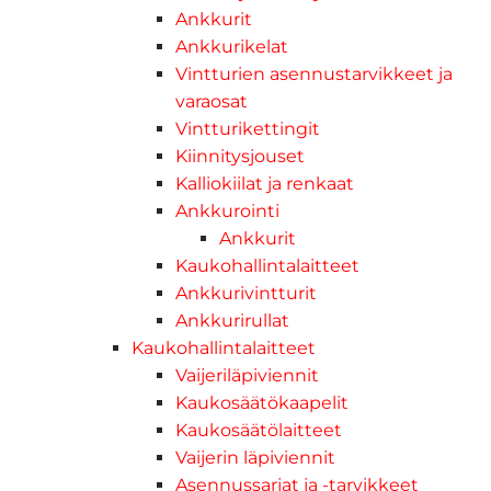
Ankkurit
Ankkurikelat
Vintturien asennustarvikkeet ja
varaosat
Vintturikettingit
Kiinnitysjouset
Kalliokiilat ja renkaat
Ankkurointi
Ankkurit
Kaukohallintalaitteet
Ankkurivintturit
Ankkurirullat
Kaukohallintalaitteet
Vaijeriläpiviennit
Kaukosäätökaapelit
Kaukosäätölaitteet
Vaijerin läpiviennit
Asennussarjat ja -tarvikkeet