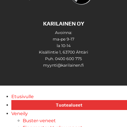
KARILAINEN OY
Avoinna:
ma-pe 9-17
la 10-14
Kisällintie 1, 63700 Ähtäri
Puh. 0400 600 775
myynti@karilainen.fi
Etusivulle
Tuotealueet
Veneily
Buster-veneet