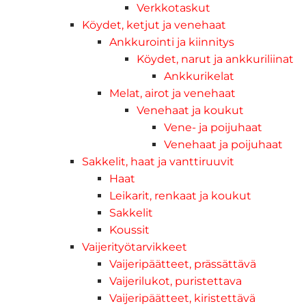
Verkkotaskut
Köydet, ketjut ja venehaat
Ankkurointi ja kiinnitys
Köydet, narut ja ankkuriliinat
Ankkurikelat
Melat, airot ja venehaat
Venehaat ja koukut
Vene- ja poijuhaat
Venehaat ja poijuhaat
Sakkelit, haat ja vanttiruuvit
Haat
Leikarit, renkaat ja koukut
Sakkelit
Koussit
Vaijerityötarvikkeet
Vaijeripäätteet, prässättävä
Vaijerilukot, puristettava
Vaijeripäätteet, kiristettävä