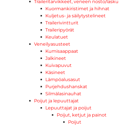
Traileritarvikkeet, veneen nosto/lasku
Kuormankiristimet ja hihnat
Kuljetus- ja säilytystelineet
Trailerivintturit
Traileripyörät
Keulatuet
Veneilyasusteet
Kumisaappaat
Jalkineet
Kuivapuvut
Käsineet
Lämpöalusasut
Purjehdushanskat
Silmälasinauhat
Poijut ja lepuuttajat
Lepuuttajat ja poijut
Poijut, ketjut ja painot
Poijut