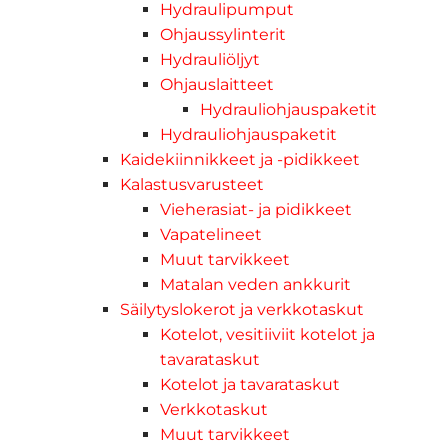
Hydraulipumput
Ohjaussylinterit
Hydrauliöljyt
Ohjauslaitteet
Hydrauliohjauspaketit
Hydrauliohjauspaketit
Kaidekiinnikkeet ja -pidikkeet
Kalastusvarusteet
Vieherasiat- ja pidikkeet
Vapatelineet
Muut tarvikkeet
Matalan veden ankkurit
Säilytyslokerot ja verkkotaskut
Kotelot, vesitiiviit kotelot ja
tavarataskut
Kotelot ja tavarataskut
Verkkotaskut
Muut tarvikkeet