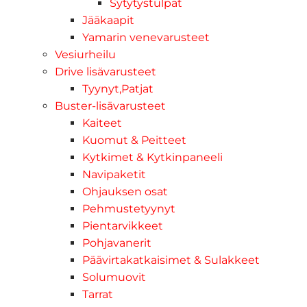
Sytytystulpat
Jääkaapit
Yamarin venevarusteet
Vesiurheilu
Drive lisävarusteet
Tyynyt,Patjat
Buster-lisävarusteet
Kaiteet
Kuomut & Peitteet
Kytkimet & Kytkinpaneeli
Navipaketit
Ohjauksen osat
Pehmustetyynyt
Pientarvikkeet
Pohjavanerit
Päävirtakatkaisimet & Sulakkeet
Solumuovit
Tarrat