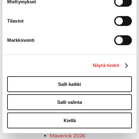
Mieltymykset
Ski-Doo ajovarusteet
Ski-Doo vapaa-ajan asusteet
Suojavarusteet
Tilastot
TELAMATOT
Vapaa-aika
Markkinointi
Variaattorin hihnat
Woody's ohjausraudat
Mönkijät
Näytä tiedot
Can-Am traktorimönkijät
Can-Am traktorimönkijät 2025
Can-Am traktorimönkijät 2026
Salli kaikki
Can-Am SSV-Mallit
Traxter mallisto
Salli valinta
Traxter 2025
Traxter 2026
Maverick mallisto
Kiellä
Maverick 2025
Maverick 2026