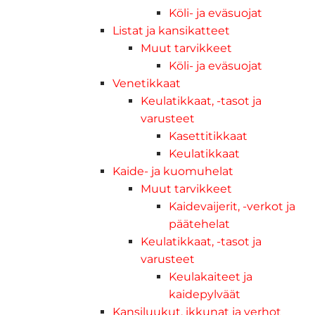
Köli- ja eväsuojat
Listat ja kansikatteet
Muut tarvikkeet
Köli- ja eväsuojat
Venetikkaat
Keulatikkaat, -tasot ja
varusteet
Kasettitikkaat
Keulatikkaat
Kaide- ja kuomuhelat
Muut tarvikkeet
Kaidevaijerit, -verkot ja
päätehelat
Keulatikkaat, -tasot ja
varusteet
Keulakaiteet ja
kaidepylväät
Kansiluukut, ikkunat ja verhot