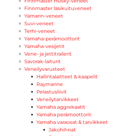
Finnmaster Husky-veneet
Finnmaster lasikuituveneet
Yamarin-veneet
Suvi-veneet
Terhi-veneet
Yamaha-perämoottorit
Yamaha-vesijetit
Vene- ja jettitrailerit
Savorak-laiturit
Veneilyvarusteet
Hallintalaitteet & kaapelit
Raymarine
Pelastusliivit
Veneilytarvikkeet
Yamaha aggrekaatit
Yamaha perämoottorit
Yamaha varaosat & tarvikkeet
Jakohihnat