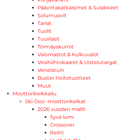
Päävirtakatkaisimet & Sulakkeet
Solumuovit
Tarrat
Tuolit
Tuulilasit
Törmäyskumit
Valomastot & Kulkuvalot
Vesihiihtokaaret & Uistelutargat
Veneistuin
Buster Hoitotuotteet
Muut
Moottorikelkkailu
Ski-Doo -moottorikelkat
2026 vuoden mallit
Syvä lumi
Crossover
Reitti