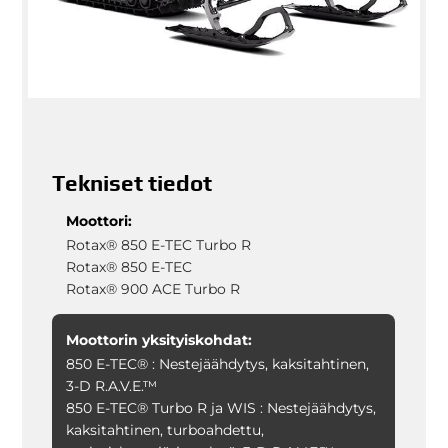
Tekniset tiedot
Moottori:
Rotax® 850 E-TEC Turbo R
Rotax® 850 E-TEC
Rotax® 900 ACE Turbo R
Moottorin yksityiskohdat:
850 E-TEC® : Nestejäähdytys, kaksitahtinen,
3-D R.A.V.E.™
850 E-TEC® Turbo R ja WIS : Nestejäähdytys,
kaksitahtinen, turboahdettu,