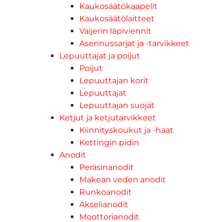
Kaukosäätökaapelit
Kaukosäätölaitteet
Vaijerin läpiviennit
Asennussarjat ja -tarvikkeet
Lepuuttajat ja poijut
Poijut
Lepuuttajan korit
Lepuuttajat
Lepuuttajan suojat
Ketjut ja ketjutarvikkeet
Kiinnityskoukut ja -haat
Kettingin pidin
Anodit
Peräsinanodit
Makean veden anodit
Runkoanodit
Akselianodit
Moottorianodit