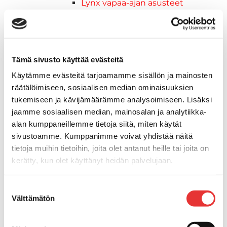
Lynx vapaa-ajan asusteet
Lynx asusteet
Lynx vaatetus
Ski-Doo
Ski-Doo ajovarusteet
Tämä sivusto käyttää evästeitä
Ski-Doo vapaa-ajan asusteet
Käytämme evästeitä tarjoamamme sisällön ja mainosten
Suojavarusteet
räätälöimiseen, sosiaalisen median ominaisuuksien
TELAMATOT
tukemiseen ja kävijämäärämme analysoimiseen. Lisäksi
Vapaa-aika
jaamme sosiaalisen median, mainosalan ja analytiikka-
Variaattorin hihnat
alan kumppaneillemme tietoja siitä, miten käytät
Woody's ohjausraudat
sivustoamme. Kumppanimme voivat yhdistää näitä
Mönkijät
tietoja muihin tietoihin, joita olet antanut heille tai joita on
Can-Am traktorimönkijät
kerätty, kun olet käyttänyt heidän palvelujaan.
Can-Am traktorimönkijät 2025
Can-Am traktorimönkijät 2026
Lisätietoja:
karilainen.fi/tietosuoja
Suostumuksen
Can-Am SSV-Mallit
Välttämätön
valinta
Traxter mallisto
Traxter 2025