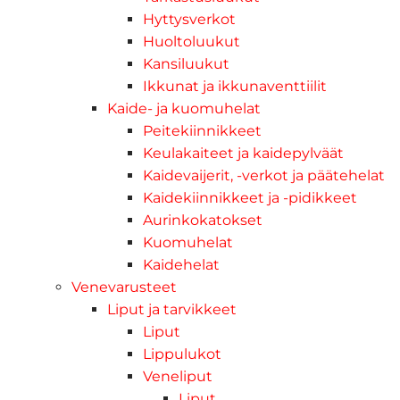
Hyttysverkot
Huoltoluukut
Kansiluukut
Ikkunat ja ikkunaventtiilit
Kaide- ja kuomuhelat
Peitekiinnikkeet
Keulakaiteet ja kaidepylväät
Kaidevaijerit, -verkot ja päätehelat
Kaidekiinnikkeet ja -pidikkeet
Aurinkokatokset
Kuomuhelat
Kaidehelat
Venevarusteet
Liput ja tarvikkeet
Liput
Lippulukot
Veneliput
Liput