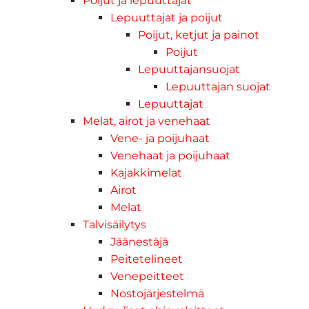
Poijut ja lepuuttajat
Lepuuttajat ja poijut
Poijut, ketjut ja painot
Poijut
Lepuuttajansuojat
Lepuuttajan suojat
Lepuuttajat
Melat, airot ja venehaat
Vene- ja poijuhaat
Venehaat ja poijuhaat
Kajakkimelat
Airot
Melat
Talvisäilytys
Jäänestäjä
Peitetelineet
Venepeitteet
Nostojärjestelmä