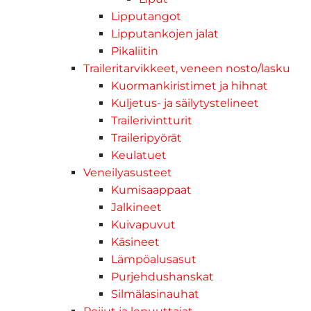
Lipputangot
Lipputankojen jalat
Pikaliitin
Traileritarvikkeet, veneen nosto/lasku
Kuormankiristimet ja hihnat
Kuljetus- ja säilytystelineet
Trailerivintturit
Traileripyörät
Keulatuet
Veneilyasusteet
Kumisaappaat
Jalkineet
Kuivapuvut
Käsineet
Lämpöalusasut
Purjehdushanskat
Silmälasinauhat