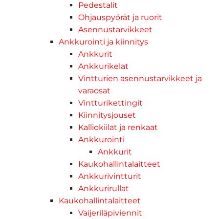
Pedestalit
Ohjauspyörät ja ruorit
Asennustarvikkeet
Ankkurointi ja kiinnitys
Ankkurit
Ankkurikelat
Vintturien asennustarvikkeet ja
varaosat
Vintturikettingit
Kiinnitysjouset
Kalliokiilat ja renkaat
Ankkurointi
Ankkurit
Kaukohallintalaitteet
Ankkurivintturit
Ankkurirullat
Kaukohallintalaitteet
Vaijeriläpiviennit