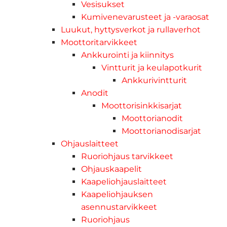
Vesisukset
Kumivenevarusteet ja -varaosat
Luukut, hyttysverkot ja rullaverhot
Moottoritarvikkeet
Ankkurointi ja kiinnitys
Vintturit ja keulapotkurit
Ankkurivintturit
Anodit
Moottorisinkkisarjat
Moottorianodit
Moottorianodisarjat
Ohjauslaitteet
Ruoriohjaus tarvikkeet
Ohjauskaapelit
Kaapeliohjauslaitteet
Kaapeliohjauksen
asennustarvikkeet
Ruoriohjaus