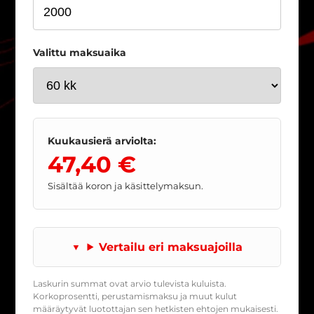
Valittu maksuaika
Kuukausierä arviolta:
47,40 €
Sisältää koron ja käsittelymaksun.
Vertailu eri maksuajoilla
Laskurin summat ovat arvio tulevista kuluista.
Korkoprosentti, perustamismaksu ja muut kulut
määräytyvät luotottajan sen hetkisten ehtojen mukaisesti.