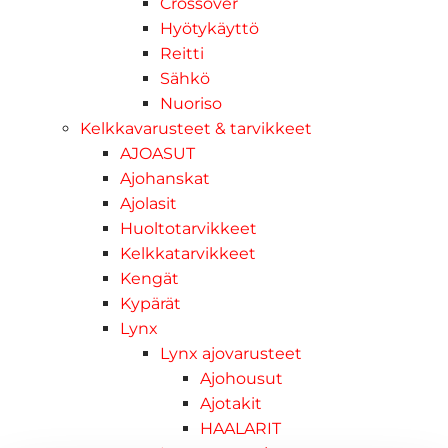
Crossover
Hyötykäyttö
Reitti
Sähkö
Nuoriso
Kelkkavarusteet & tarvikkeet
AJOASUT
Ajohanskat
Ajolasit
Huoltotarvikkeet
Kelkkatarvikkeet
Kengät
Kypärät
Lynx
Lynx ajovarusteet
Ajohousut
Ajotakit
HAALARIT