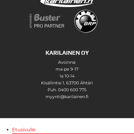
KARILAINEN OY
Avoinna:
ma-pe 9-17
la 10-14
Kisällintie 1, 63700 Ähtäri
Puh. 0400 600 775
myynti@karilainen.fi
Etusivulle