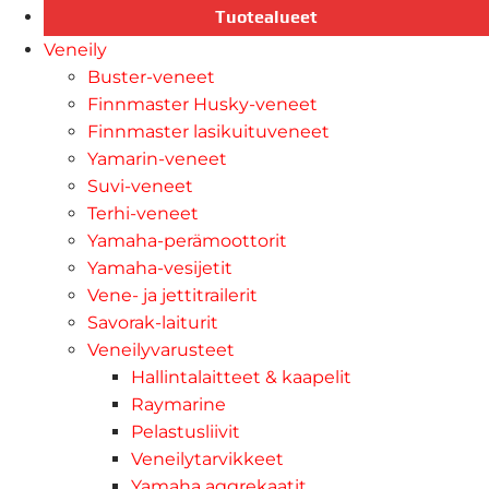
Tuotealueet
Veneily
Buster-veneet
Finnmaster Husky-veneet
Finnmaster lasikuituveneet
Yamarin-veneet
Suvi-veneet
Terhi-veneet
Yamaha-perämoottorit
Yamaha-vesijetit
Vene- ja jettitrailerit
Savorak-laiturit
Veneilyvarusteet
Hallintalaitteet & kaapelit
Raymarine
Pelastusliivit
Veneilytarvikkeet
Yamaha aggrekaatit