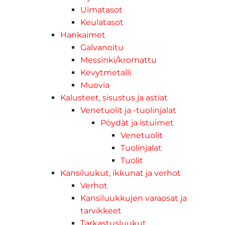
Uimatasot
Keulatasot
Hankaimet
Galvanoitu
Messinki/kromattu
Kevytmetalli
Muovia
Kalusteet, sisustus ja astiat
Venetuolit ja -tuolinjalat
Pöydät ja istuimet
Venetuolit
Tuolinjalat
Tuolit
Kansiluukut, ikkunat ja verhot
Verhot
Kansiluukkujen varaosat ja
tarvikkeet
Tarkastusluukut