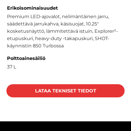
Erikoisominaisuudet
Premium LED-ajovalot, nelimäntäinen jarru,
säädettävä jarrukahva, käsisuojat, 10.25"
kosketusnäyttö, lämmitettävä istuin, Explorer²-
etupuskuri, heavy-duty -takapuskuri, SHOT-
käynnistin 850 Turbossa
Polttoainesäiliö
37 L
LATAA TEKNISET TIEDOT