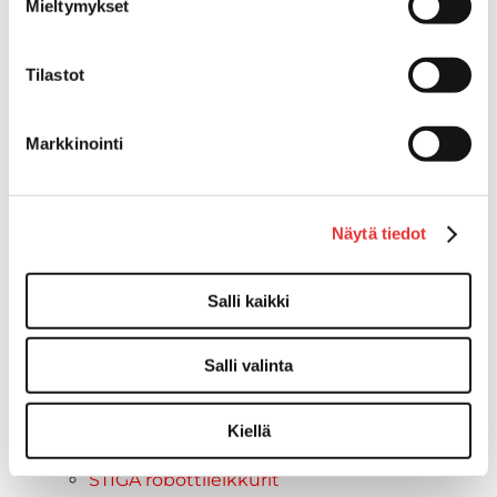
Mieltymykset
Traxter 2026
Maverick mallisto
Maverick 2025
Tilastot
Maverick 2026
Mönkijöiden lisävarusteet ja -tarvikkeet
Markkinointi
Ajolasit
Asusteet
Can-Am varusteet
Huoltotarvikkeet
Näytä tiedot
Motobatt akut
Puskulevyt
Salli kaikki
Rengas/Vannesetit
Työvalot
Salli valinta
Vinssit
Piha ja puutarha
STIGA ajoleikkurit
Kiellä
STIGA ruohonleikkurit
STIGA robottileikkurit