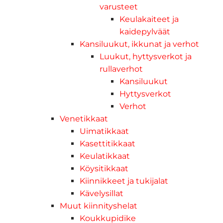
varusteet
Keulakaiteet ja
kaidepylväät
Kansiluukut, ikkunat ja verhot
Luukut, hyttysverkot ja
rullaverhot
Kansiluukut
Hyttysverkot
Verhot
Venetikkaat
Uimatikkaat
Kasettitikkaat
Keulatikkaat
Köysitikkaat
Kiinnikkeet ja tukijalat
Kävelysillat
Muut kiinnityshelat
Koukkupidike