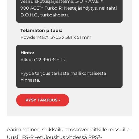
vesiruiskutusjärjestelmä, 3-D R.A.V.E.™
900 ACE™ Turbo R: Nestejäähdytys, nelitahti
D.O.H.C., turboahdettu
Telamaton pituus:
PowderMax†: 3705 x 381 x 51 mm
Hinta:
Alkaen 22 990 € + tk
Pyydä tarjous tarkasta mallikohtaisesta
hinnasta.
KYSY TARJOUS ›
Äärimmäinen seikkailu-crossover pitkille reissuille.
Uusi LFS-R -etujousitus yhdessä PPS³-