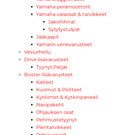
Yamaha perämoottorit
Yamaha varaosat & tarvikkeet
Jakohihnat
Sytytystulpat
Jääkaapit
Yamarin venevarusteet
Vesiurheilu
Drive lisävarusteet
Tyynyt,Patjat
Buster-lisävarusteet
Kaiteet
Kuomut & Peitteet
Kytkimet & Kytkinpaneeli
Navipaketit
Ohjauksen osat
Pehmustetyynyt
Pientarvikkeet
Pohjavanerit