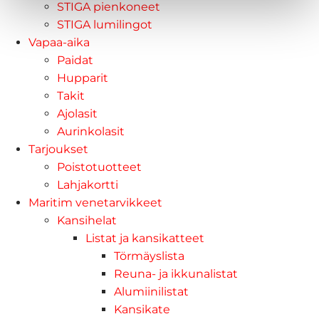
STIGA pienkoneet
STIGA lumilingot
Vapaa-aika
Paidat
Hupparit
Takit
Ajolasit
Aurinkolasit
Tarjoukset
Poistotuotteet
Lahjakortti
Maritim venetarvikkeet
Kansihelat
Listat ja kansikatteet
Törmäyslista
Reuna- ja ikkunalistat
Alumiinilistat
Kansikate