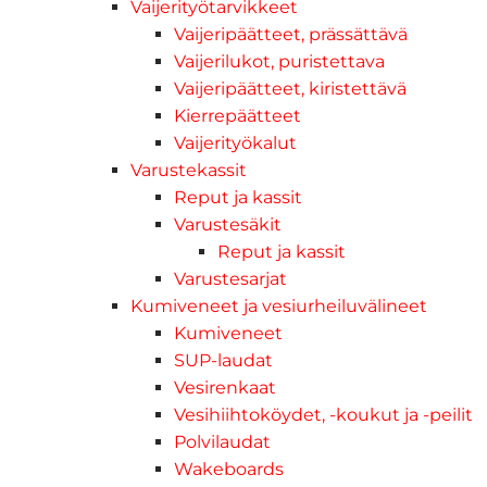
Vaijerityötarvikkeet
Vaijeripäätteet, prässättävä
Vaijerilukot, puristettava
Vaijeripäätteet, kiristettävä
Kierrepäätteet
Vaijerityökalut
Varustekassit
Reput ja kassit
Varustesäkit
Reput ja kassit
Varustesarjat
Kumiveneet ja vesiurheiluvälineet
Kumiveneet
SUP-laudat
Vesirenkaat
Vesihiihtoköydet, -koukut ja -peilit
Polvilaudat
Wakeboards