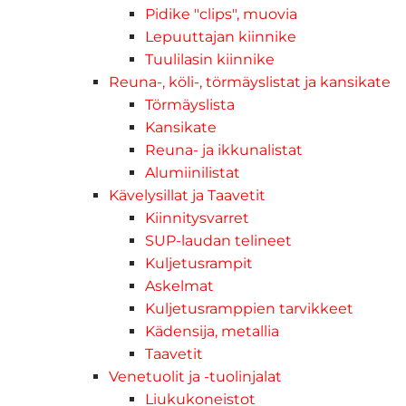
Pidike "clips", muovia
Lepuuttajan kiinnike
Tuulilasin kiinnike
Reuna-, köli-, törmäyslistat ja kansikate
Törmäyslista
Kansikate
Reuna- ja ikkunalistat
Alumiinilistat
Kävelysillat ja Taavetit
Kiinnitysvarret
SUP-laudan telineet
Kuljetusrampit
Askelmat
Kuljetusramppien tarvikkeet
Kädensija, metallia
Taavetit
Venetuolit ja -tuolinjalat
Liukukoneistot