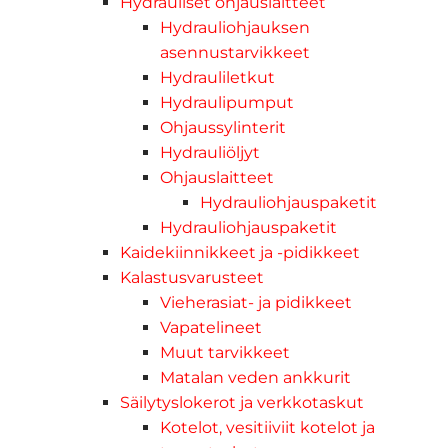
Hydrauliset ohjauslaitteet
Hydrauliohjauksen
asennustarvikkeet
Hydrauliletkut
Hydraulipumput
Ohjaussylinterit
Hydrauliöljyt
Ohjauslaitteet
Hydrauliohjauspaketit
Hydrauliohjauspaketit
Kaidekiinnikkeet ja -pidikkeet
Kalastusvarusteet
Vieherasiat- ja pidikkeet
Vapatelineet
Muut tarvikkeet
Matalan veden ankkurit
Säilytyslokerot ja verkkotaskut
Kotelot, vesitiiviit kotelot ja