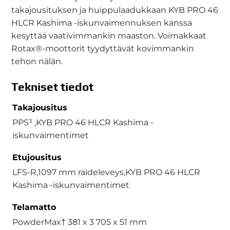
takajousituksen ja huippulaadukkaan KYB PRO 46
HLCR Kashima -iskunvaimennuksen kanssa
kesyttää vaativimmankin maaston. Voimakkaat
Rotax®-moottorit tyydyttävät kovimmankin
tehon nälän.
Tekniset tiedot
Takajousitus
PPS³ ,KYB PRO 46 HLCR Kashima -
iskunvaimentimet
Etujousitus
LFS-R,1097 mm raideleveys,KYB PRO 46 HLCR
Kashima -iskunvaimentimet
Telamatto
PowderMax† 381 x 3 705 x 51 mm