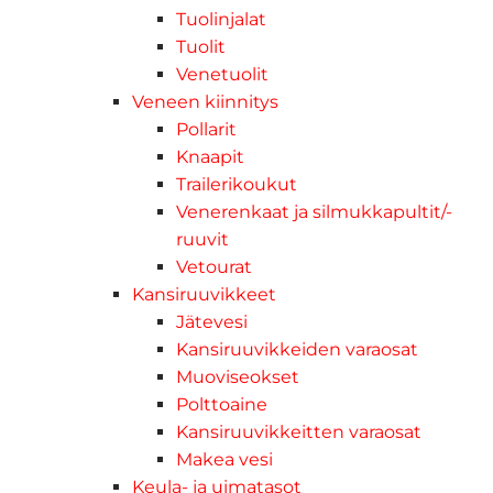
Tuolinjalat
Tuolit
Venetuolit
Veneen kiinnitys
Pollarit
Knaapit
Trailerikoukut
Venerenkaat ja silmukkapultit/-
ruuvit
Vetourat
Kansiruuvikkeet
Jätevesi
Kansiruuvikkeiden varaosat
Muoviseokset
Polttoaine
Kansiruuvikkeitten varaosat
Makea vesi
Keula- ja uimatasot