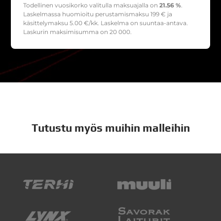
Todellinen vuosikorko valitulla maksuajalla on
21.56 %
.
Laskelmassa huomioitu perustamismaksu
199
€ ja
käsittelymaksu
5.00
€/kk. Laskelma on suuntaa-antava.
Laskurin maksimisumma on 20 000.
Tutustu myös muihin malleihin