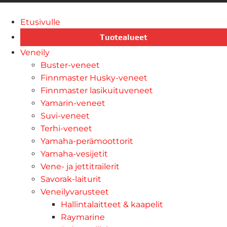
Etusivulle
Tuotealueet
Veneily
Buster-veneet
Finnmaster Husky-veneet
Finnmaster lasikuituveneet
Yamarin-veneet
Suvi-veneet
Terhi-veneet
Yamaha-perämoottorit
Yamaha-vesijetit
Vene- ja jettitrailerit
Savorak-laiturit
Veneilyvarusteet
Hallintalaitteet & kaapelit
Raymarine