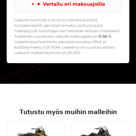
Vertailu eri maksuajoilla
Laskurin summat ovat arvio tulevista kuluista.
Korkoprosentti, perustamismaksu ja muut kulut
määräytyvät luotottajan sen hetkisten ehtojen mukaisesti.
Todellinen vuosikorko valitulla maksuajalla on
21.56 %
.
Laskelmassa huomioitu perustamismaksu
199
€ ja
käsittelymaksu
5.00
€/kk. Laskelma on suuntaa-antava.
Laskurin maksimisumma on 20 000.
Tutustu myös muihin malleihin