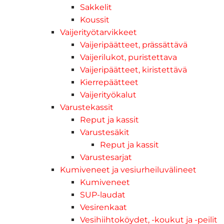
Sakkelit
Koussit
Vaijerityötarvikkeet
Vaijeripäätteet, prässättävä
Vaijerilukot, puristettava
Vaijeripäätteet, kiristettävä
Kierrepäätteet
Vaijerityökalut
Varustekassit
Reput ja kassit
Varustesäkit
Reput ja kassit
Varustesarjat
Kumiveneet ja vesiurheiluvälineet
Kumiveneet
SUP-laudat
Vesirenkaat
Vesihiihtoköydet, -koukut ja -peilit