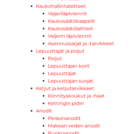
Kaukohallintalaitteet
Vaijeriläpiviennit
Kaukosäätökaapelit
Kaukosäätölaitteet
Vaijerin läpiviennit
Asennussarjat ja -tarvikkeet
Lepuuttajat ja poijut
Poijut
Lepuuttajan korit
Lepuuttajat
Lepuuttajan suojat
Ketjut ja ketjutarvikkeet
Kiinnityskoukut ja -haat
Kettingin pidin
Anodit
Peräsinanodit
Makean veden anodit
Runkoanodit