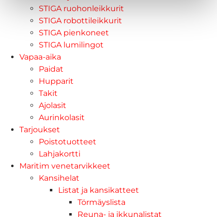
STIGA ruohonleikkurit
STIGA robottileikkurit
STIGA pienkoneet
STIGA lumilingot
Vapaa-aika
Paidat
Hupparit
Takit
Ajolasit
Aurinkolasit
Tarjoukset
Poistotuotteet
Lahjakortti
Maritim venetarvikkeet
Kansihelat
Listat ja kansikatteet
Törmäyslista
Reuna- ja ikkunalistat