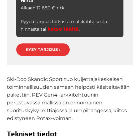
Hinta
Alkaen 12 880 € + tk
Pyydä tarjous tarkasta mallikohtaisesta
katso täältä
hinnasta tai
.
KYSY TARJOUS ›
Ski-Doo Skandic Sport tuo kuljettajakeskeisen
toiminnallisuuden samaan helposti käsiteltävään
pakettiin. REV Gen4 -arkkitehtuuriin
perustuvassa mallissa on erinomainen
suorituskyky reittiajossa ja umpihangessa, kiitos
edistyneen Rotax-voiman.
Tekniset tiedot