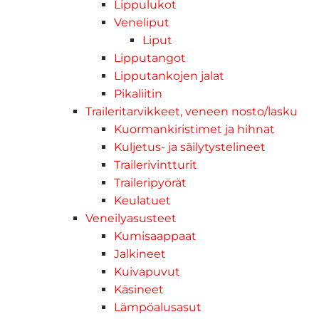
Lippulukot
Veneliput
Liput
Lipputangot
Lipputankojen jalat
Pikaliitin
Traileritarvikkeet, veneen nosto/lasku
Kuormankiristimet ja hihnat
Kuljetus- ja säilytystelineet
Trailerivintturit
Traileripyörät
Keulatuet
Veneilyasusteet
Kumisaappaat
Jalkineet
Kuivapuvut
Käsineet
Lämpöalusasut