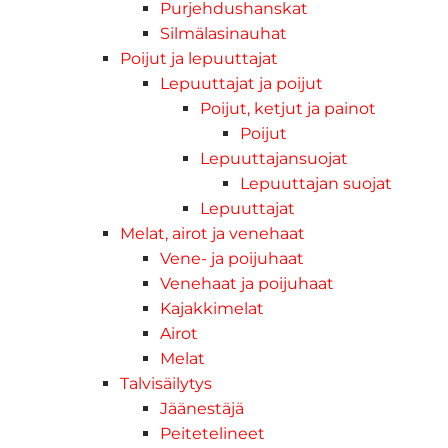
Purjehdushanskat
Silmälasinauhat
Poijut ja lepuuttajat
Lepuuttajat ja poijut
Poijut, ketjut ja painot
Poijut
Lepuuttajansuojat
Lepuuttajan suojat
Lepuuttajat
Melat, airot ja venehaat
Vene- ja poijuhaat
Venehaat ja poijuhaat
Kajakkimelat
Airot
Melat
Talvisäilytys
Jäänestäjä
Peitetelineet