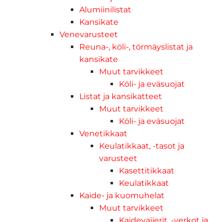
Alumiinilistat
Kansikate
Venevarusteet
Reuna-, köli-, törmäyslistat ja
kansikate
Muut tarvikkeet
Köli- ja eväsuojat
Listat ja kansikatteet
Muut tarvikkeet
Köli- ja eväsuojat
Venetikkaat
Keulatikkaat, -tasot ja
varusteet
Kasettitikkaat
Keulatikkaat
Kaide- ja kuomuhelat
Muut tarvikkeet
Kaidevaijerit, -verkot ja