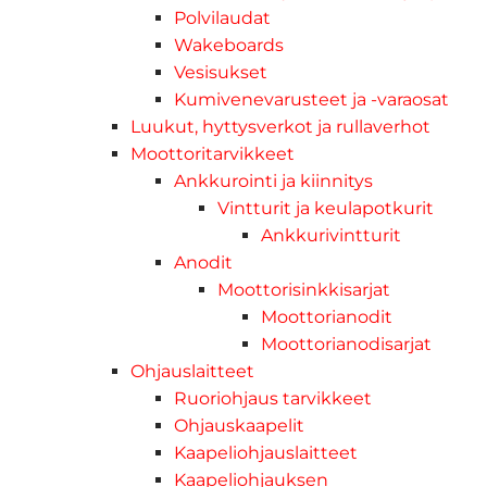
Polvilaudat
Wakeboards
Vesisukset
Kumivenevarusteet ja -varaosat
Luukut, hyttysverkot ja rullaverhot
Moottoritarvikkeet
Ankkurointi ja kiinnitys
Vintturit ja keulapotkurit
Ankkurivintturit
Anodit
Moottorisinkkisarjat
Moottorianodit
Moottorianodisarjat
Ohjauslaitteet
Ruoriohjaus tarvikkeet
Ohjauskaapelit
Kaapeliohjauslaitteet
Kaapeliohjauksen