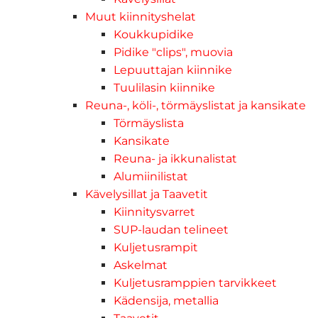
Muut kiinnityshelat
Koukkupidike
Pidike "clips", muovia
Lepuuttajan kiinnike
Tuulilasin kiinnike
Reuna-, köli-, törmäyslistat ja kansikate
Törmäyslista
Kansikate
Reuna- ja ikkunalistat
Alumiinilistat
Kävelysillat ja Taavetit
Kiinnitysvarret
SUP-laudan telineet
Kuljetusrampit
Askelmat
Kuljetusramppien tarvikkeet
Kädensija, metallia