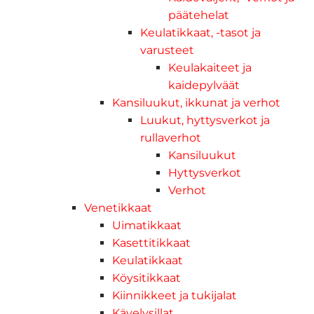
päätehelat
Keulatikkaat, -tasot ja
varusteet
Keulakaiteet ja
kaidepylväät
Kansiluukut, ikkunat ja verhot
Luukut, hyttysverkot ja
rullaverhot
Kansiluukut
Hyttysverkot
Verhot
Venetikkaat
Uimatikkaat
Kasettitikkaat
Keulatikkaat
Köysitikkaat
Kiinnikkeet ja tukijalat
Kävelysillat