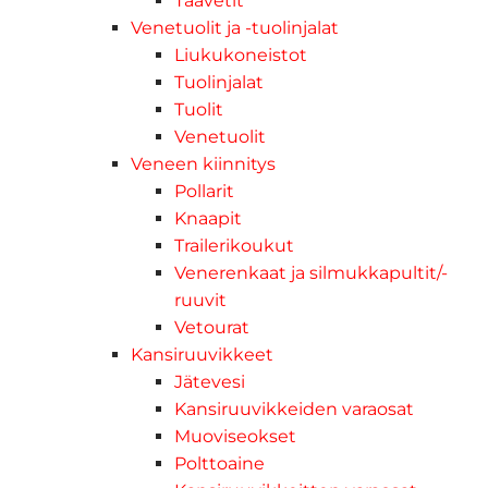
Taavetit
Venetuolit ja -tuolinjalat
Liukukoneistot
Tuolinjalat
Tuolit
Venetuolit
Veneen kiinnitys
Pollarit
Knaapit
Trailerikoukut
Venerenkaat ja silmukkapultit/-
ruuvit
Vetourat
Kansiruuvikkeet
Jätevesi
Kansiruuvikkeiden varaosat
Muoviseokset
Polttoaine