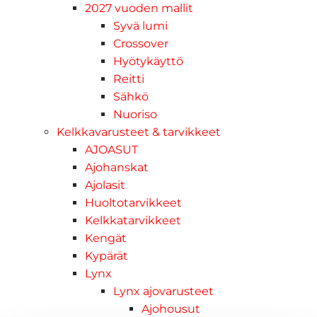
2027 vuoden mallit
Syvä lumi
Crossover
Hyötykäyttö
Reitti
Sähkö
Nuoriso
Kelkkavarusteet & tarvikkeet
AJOASUT
Ajohanskat
Ajolasit
Huoltotarvikkeet
Kelkkatarvikkeet
Kengät
Kypärät
Lynx
Lynx ajovarusteet
Ajohousut