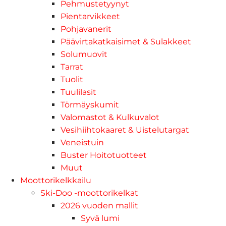
Pehmustetyynyt
Pientarvikkeet
Pohjavanerit
Päävirtakatkaisimet & Sulakkeet
Solumuovit
Tarrat
Tuolit
Tuulilasit
Törmäyskumit
Valomastot & Kulkuvalot
Vesihiihtokaaret & Uistelutargat
Veneistuin
Buster Hoitotuotteet
Muut
Moottorikelkkailu
Ski-Doo -moottorikelkat
2026 vuoden mallit
Syvä lumi