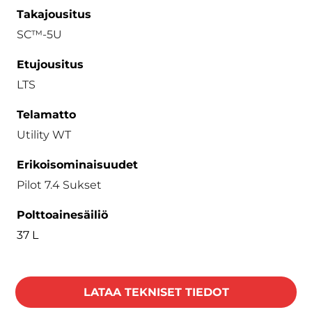
Takajousitus
SC™-5U
Etujousitus
LTS
Telamatto
Utility WT
Erikoisominaisuudet
Pilot 7.4 Sukset
Polttoainesäiliö
37 L
LATAA TEKNISET TIEDOT