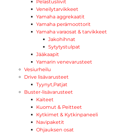
Pelastusliivit
Veneilytarvikkeet
Yamaha aggrekaatit
Yamaha perämoottorit
Yamaha varaosat & tarvikkeet
Jakohihnat
Sytytystulpat
Jääkaapit
Yamarin venevarusteet
Vesiurheilu
Drive lisävarusteet
Tyynyt,Patjat
Buster-lisävarusteet
Kaiteet
Kuomut & Peitteet
Kytkimet & Kytkinpaneeli
Navipaketit
Ohjauksen osat