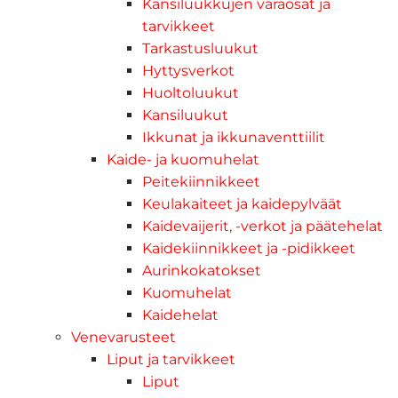
Kansiluukkujen varaosat ja
tarvikkeet
Tarkastusluukut
Hyttysverkot
Huoltoluukut
Kansiluukut
Ikkunat ja ikkunaventtiilit
Kaide- ja kuomuhelat
Peitekiinnikkeet
Keulakaiteet ja kaidepylväät
Kaidevaijerit, -verkot ja päätehelat
Kaidekiinnikkeet ja -pidikkeet
Aurinkokatokset
Kuomuhelat
Kaidehelat
Venevarusteet
Liput ja tarvikkeet
Liput