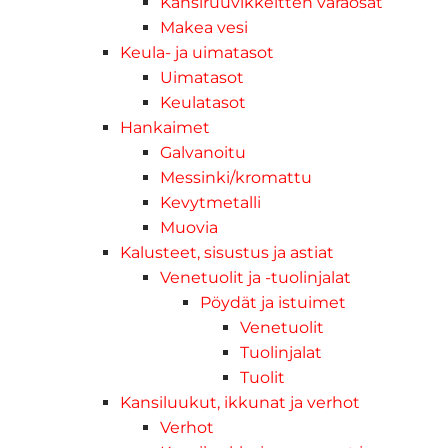
Kansiruuvikkeitten varaosat
Makea vesi
Keula- ja uimatasot
Uimatasot
Keulatasot
Hankaimet
Galvanoitu
Messinki/kromattu
Kevytmetalli
Muovia
Kalusteet, sisustus ja astiat
Venetuolit ja -tuolinjalat
Pöydät ja istuimet
Venetuolit
Tuolinjalat
Tuolit
Kansiluukut, ikkunat ja verhot
Verhot