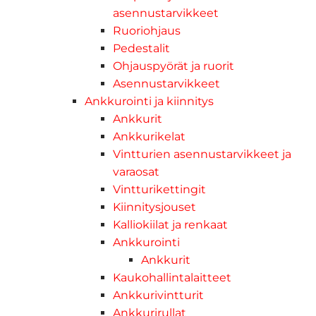
asennustarvikkeet
Ruoriohjaus
Pedestalit
Ohjauspyörät ja ruorit
Asennustarvikkeet
Ankkurointi ja kiinnitys
Ankkurit
Ankkurikelat
Vintturien asennustarvikkeet ja
varaosat
Vintturikettingit
Kiinnitysjouset
Kalliokiilat ja renkaat
Ankkurointi
Ankkurit
Kaukohallintalaitteet
Ankkurivintturit
Ankkurirullat