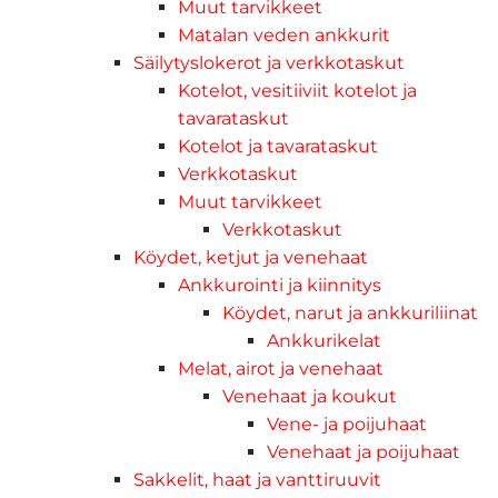
Muut tarvikkeet
Matalan veden ankkurit
Säilytyslokerot ja verkkotaskut
Kotelot, vesitiiviit kotelot ja
tavarataskut
Kotelot ja tavarataskut
Verkkotaskut
Muut tarvikkeet
Verkkotaskut
Köydet, ketjut ja venehaat
Ankkurointi ja kiinnitys
Köydet, narut ja ankkuriliinat
Ankkurikelat
Melat, airot ja venehaat
Venehaat ja koukut
Vene- ja poijuhaat
Venehaat ja poijuhaat
Sakkelit, haat ja vanttiruuvit