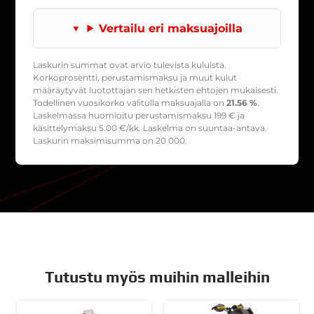
Vertailu eri maksuajoilla
Laskurin summat ovat arvio tulevista kuluista.
Korkoprosentti, perustamismaksu ja muut kulut
määräytyvät luotottajan sen hetkisten ehtojen mukaisesti.
Todellinen vuosikorko valitulla maksuajalla on
21.56 %
.
Laskelmassa huomioitu perustamismaksu
199
€ ja
käsittelymaksu
5.00
€/kk. Laskelma on suuntaa-antava.
Laskurin maksimisumma on 20 000.
Tutustu myös muihin malleihin