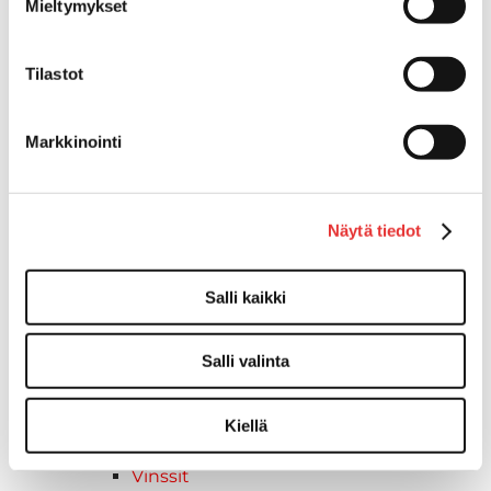
Mieltymykset
Can-Am traktorimönkijät 2026
Can-Am SSV-Mallit
Traxter mallisto
Tilastot
Traxter 2025
Traxter 2026
Markkinointi
Maverick mallisto
Maverick 2025
Maverick 2026
Mönkijöiden lisävarusteet ja -tarvikkeet
Näytä tiedot
Ajolasit
Asusteet
Salli kaikki
Can-Am varusteet
Huoltotarvikkeet
Salli valinta
Motobatt akut
Puskulevyt
Rengas/Vannesetit
Kiellä
Työvalot
Vinssit