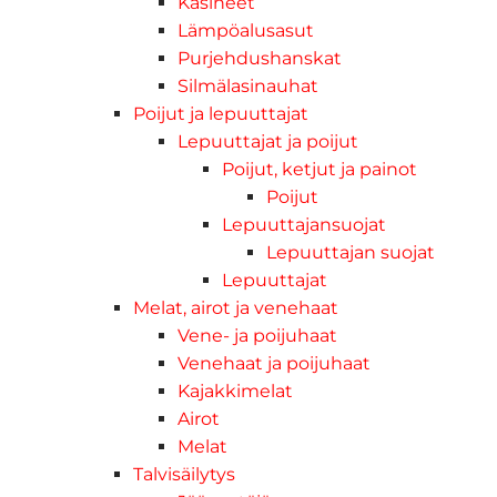
Käsineet
Lämpöalusasut
Purjehdushanskat
Silmälasinauhat
Poijut ja lepuuttajat
Lepuuttajat ja poijut
Poijut, ketjut ja painot
Poijut
Lepuuttajansuojat
Lepuuttajan suojat
Lepuuttajat
Melat, airot ja venehaat
Vene- ja poijuhaat
Venehaat ja poijuhaat
Kajakkimelat
Airot
Melat
Talvisäilytys