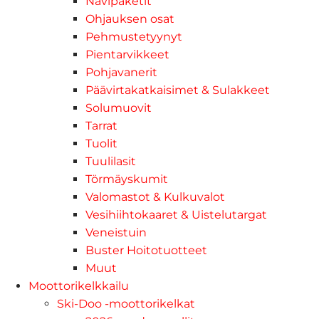
Navipaketit
Ohjauksen osat
Pehmustetyynyt
Pientarvikkeet
Pohjavanerit
Päävirtakatkaisimet & Sulakkeet
Solumuovit
Tarrat
Tuolit
Tuulilasit
Törmäyskumit
Valomastot & Kulkuvalot
Vesihiihtokaaret & Uistelutargat
Veneistuin
Buster Hoitotuotteet
Muut
Moottorikelkkailu
Ski-Doo -moottorikelkat