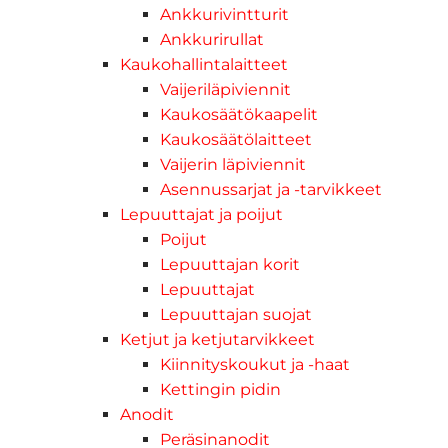
Ankkurivintturit
Ankkurirullat
Kaukohallintalaitteet
Vaijeriläpiviennit
Kaukosäätökaapelit
Kaukosäätölaitteet
Vaijerin läpiviennit
Asennussarjat ja -tarvikkeet
Lepuuttajat ja poijut
Poijut
Lepuuttajan korit
Lepuuttajat
Lepuuttajan suojat
Ketjut ja ketjutarvikkeet
Kiinnityskoukut ja -haat
Kettingin pidin
Anodit
Peräsinanodit