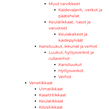
Muut tarvikkeet
Kaidevaijerit, -verkot ja
päätehelat
Keulatikkaat, -tasot ja
varusteet
Keulakaiteet ja
kaidepylväät
Kansiluukut, ikkunat ja verhot
Luukut, hyttysverkot ja
rullaverhot
Kansiluukut
Hyttysverkot
Verhot
Venetikkaat
Uimatikkaat
Kasettitikkaat
Keulatikkaat
Köysitikkaat