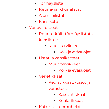
Törmäyslista
Reuna- ja ikkunalistat
Alumiinilistat
Kansikate
Venevarusteet
Reuna-, köli-, törmäyslistat ja
kansikate
Muut tarvikkeet
Köli- ja eväsuojat
Listat ja kansikatteet
Muut tarvikkeet
Köli- ja eväsuojat
Venetikkaat
Keulatikkaat, -tasot ja
varusteet
Kasettitikkaat
Keulatikkaat
Kaide- ja kuomuhelat