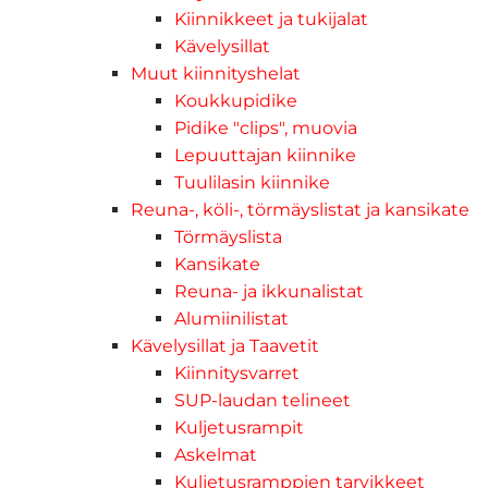
Kiinnikkeet ja tukijalat
Kävelysillat
Muut kiinnityshelat
Koukkupidike
Pidike "clips", muovia
Lepuuttajan kiinnike
Tuulilasin kiinnike
Reuna-, köli-, törmäyslistat ja kansikate
Törmäyslista
Kansikate
Reuna- ja ikkunalistat
Alumiinilistat
Kävelysillat ja Taavetit
Kiinnitysvarret
SUP-laudan telineet
Kuljetusrampit
Askelmat
Kuljetusramppien tarvikkeet