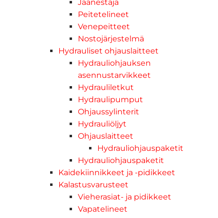
Jäänestäjä
Peitetelineet
Venepeitteet
Nostojärjestelmä
Hydrauliset ohjauslaitteet
Hydrauliohjauksen
asennustarvikkeet
Hydrauliletkut
Hydraulipumput
Ohjaussylinterit
Hydrauliöljyt
Ohjauslaitteet
Hydrauliohjauspaketit
Hydrauliohjauspaketit
Kaidekiinnikkeet ja -pidikkeet
Kalastusvarusteet
Vieherasiat- ja pidikkeet
Vapatelineet