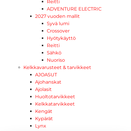
Reitti
ADVENTURE ELECTRIC
2027 vuoden mallit
Syvä lumi
Crossover
Hyötykäyttö
Reitti
Sähkö
Nuoriso
Kelkkavarusteet & tarvikkeet
AJOASUT
Ajohanskat
Ajolasit
Huoltotarvikkeet
Kelkkatarvikkeet
Kengät
Kypärät
Lynx