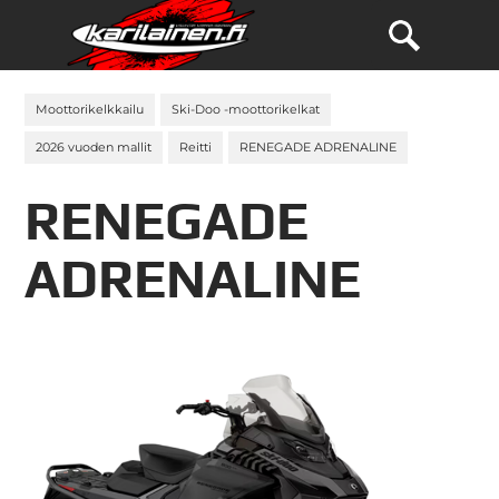
Moottorikelkkailu
Ski-Doo -moottorikelkat
2026 vuoden mallit
Reitti
RENEGADE ADRENALINE
RENEGADE
ADRENALINE