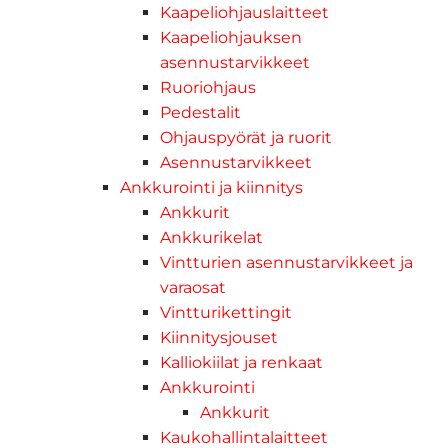
Kaapeliohjauslaitteet
Kaapeliohjauksen
asennustarvikkeet
Ruoriohjaus
Pedestalit
Ohjauspyörät ja ruorit
Asennustarvikkeet
Ankkurointi ja kiinnitys
Ankkurit
Ankkurikelat
Vintturien asennustarvikkeet ja
varaosat
Vintturikettingit
Kiinnitysjouset
Kalliokiilat ja renkaat
Ankkurointi
Ankkurit
Kaukohallintalaitteet