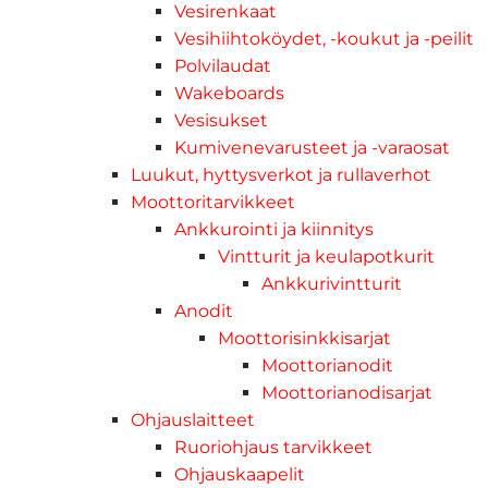
Vesirenkaat
Vesihiihtoköydet, -koukut ja -peilit
Polvilaudat
Wakeboards
Vesisukset
Kumivenevarusteet ja -varaosat
Luukut, hyttysverkot ja rullaverhot
Moottoritarvikkeet
Ankkurointi ja kiinnitys
Vintturit ja keulapotkurit
Ankkurivintturit
Anodit
Moottorisinkkisarjat
Moottorianodit
Moottorianodisarjat
Ohjauslaitteet
Ruoriohjaus tarvikkeet
Ohjauskaapelit