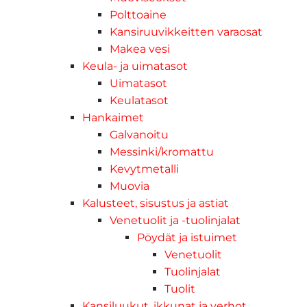
Polttoaine
Kansiruuvikkeitten varaosat
Makea vesi
Keula- ja uimatasot
Uimatasot
Keulatasot
Hankaimet
Galvanoitu
Messinki/kromattu
Kevytmetalli
Muovia
Kalusteet, sisustus ja astiat
Venetuolit ja -tuolinjalat
Pöydät ja istuimet
Venetuolit
Tuolinjalat
Tuolit
Kansiluukut, ikkunat ja verhot