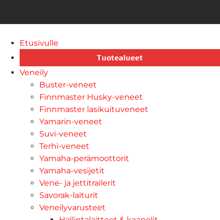
Etusivulle
Tuotealueet
Veneily
Buster-veneet
Finnmaster Husky-veneet
Finnmaster lasikuituveneet
Yamarin-veneet
Suvi-veneet
Terhi-veneet
Yamaha-perämoottorit
Yamaha-vesijetit
Vene- ja jettitrailerit
Savorak-laiturit
Veneilyvarusteet
Hallintalaitteet & kaapelit