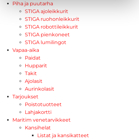
Piha ja puutarha
STIGA ajoleikkurit
STIGA ruohonleikkurit
STIGA robottileikkurit
STIGA pienkoneet
STIGA lumilingot
Vapaa-aika
Paidat
Hupparit
Takit
Ajolasit
Aurinkolasit
Tarjoukset
Poistotuotteet
Lahjakortti
Maritim venetarvikkeet
Kansihelat
Listat ja kansikatteet