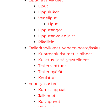
Liput ja tarvikkeet
Liput
Lippulukot
Veneliput
Liput
Lipputangot
Lipputankojen jalat
Pikaliitin
Traileritarvikkeet, veneen nosto/lasku
Kuormankiristimet ja hihnat
Kuljetus- ja säilytystelineet
Trailerivintturit
Traileripyörät
Keulatuet
Veneilyasusteet
Kumisaappaat
Jalkineet
Kuivapuvut