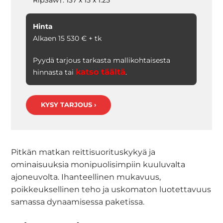
RipSaw†: 137 x 15 x 1.25
Hinta
Alkaen 15 530 € + tk
Pyydä tarjous tarkasta mallikohtaisesta
katso täältä
hinnasta tai
.
KYSY TARJOUS ›
Pitkän matkan reittisuorituskykyä ja
ominaisuuksia monipuolisimpiin kuuluvalta
ajoneuvolta. Ihanteellinen mukavuus,
poikkeuksellinen teho ja uskomaton luotettavuus
samassa dynaamisessa paketissa.