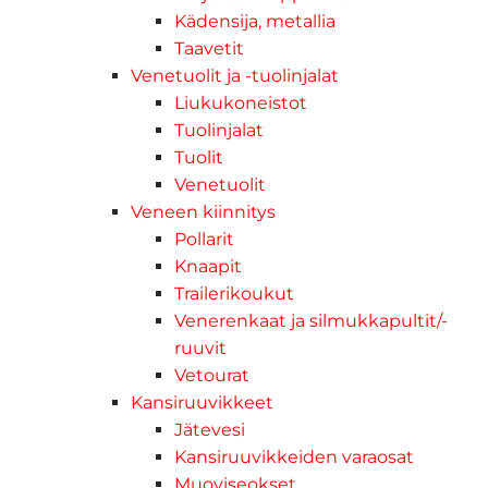
Kädensija, metallia
Taavetit
Venetuolit ja -tuolinjalat
Liukukoneistot
Tuolinjalat
Tuolit
Venetuolit
Veneen kiinnitys
Pollarit
Knaapit
Trailerikoukut
Venerenkaat ja silmukkapultit/-
ruuvit
Vetourat
Kansiruuvikkeet
Jätevesi
Kansiruuvikkeiden varaosat
Muoviseokset