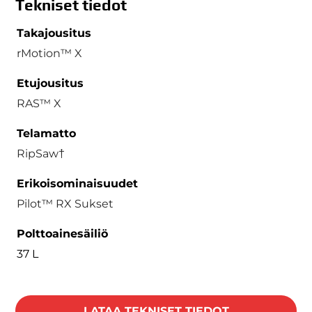
Tekniset tiedot
Takajousitus
rMotion™ X
Etujousitus
RAS™ X
Telamatto
RipSaw†
Erikoisominaisuudet
Pilot™ RX Sukset
Polttoainesäiliö
37 L
LATAA TEKNISET TIEDOT