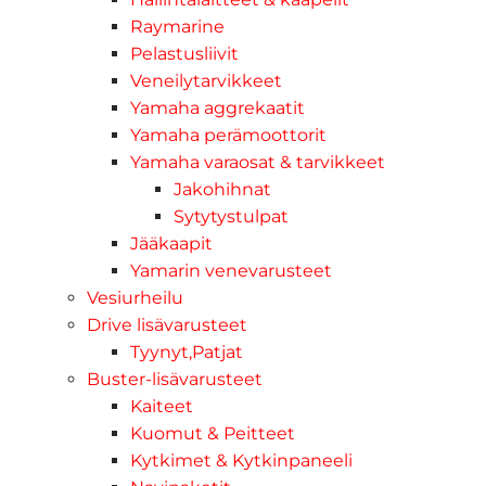
Raymarine
Pelastusliivit
Veneilytarvikkeet
Yamaha aggrekaatit
Yamaha perämoottorit
Yamaha varaosat & tarvikkeet
Jakohihnat
Sytytystulpat
Jääkaapit
Yamarin venevarusteet
Vesiurheilu
Drive lisävarusteet
Tyynyt,Patjat
Buster-lisävarusteet
Kaiteet
Kuomut & Peitteet
Kytkimet & Kytkinpaneeli