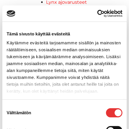
Lynx ajovarusteet
Ajohousut
Ajotakit
HAALARIT
Lynx vapaa-ajan asusteet
Tämä sivusto käyttää evästeitä
Lynx asusteet
Käytämme evästeitä tarjoamamme sisällön ja mainosten
Lynx vaatetus
räätälöimiseen, sosiaalisen median ominaisuuksien
Ski-Doo
tukemiseen ja kävijämäärämme analysoimiseen. Lisäksi
Ski-Doo ajovarusteet
jaamme sosiaalisen median, mainosalan ja analytiikka-
Ski-Doo vapaa-ajan asusteet
alan kumppaneillemme tietoja siitä, miten käytät
Suojavarusteet
sivustoamme. Kumppanimme voivat yhdistää näitä
TELAMATOT
tietoja muihin tietoihin, joita olet antanut heille tai joita on
Vapaa-aika
kerätty, kun olet käyttänyt heidän palvelujaan.
Variaattorin hihnat
Woody's ohjausraudat
Lisätietoja:
karilainen.fi/tietosuoja
Suostumuksen
Mönkijät
Välttämätön
valinta
Can-Am traktorimönkijät
Can-Am traktorimönkijät 2025