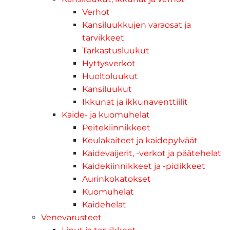
Verhot
Kansiluukkujen varaosat ja
tarvikkeet
Tarkastusluukut
Hyttysverkot
Huoltoluukut
Kansiluukut
Ikkunat ja ikkunaventtiilit
Kaide- ja kuomuhelat
Peitekiinnikkeet
Keulakaiteet ja kaidepylväät
Kaidevaijerit, -verkot ja päätehelat
Kaidekiinnikkeet ja -pidikkeet
Aurinkokatokset
Kuomuhelat
Kaidehelat
Venevarusteet