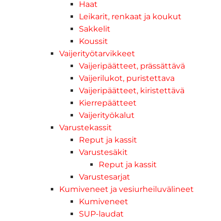
Haat
Leikarit, renkaat ja koukut
Sakkelit
Koussit
Vaijerityötarvikkeet
Vaijeripäätteet, prässättävä
Vaijerilukot, puristettava
Vaijeripäätteet, kiristettävä
Kierrepäätteet
Vaijerityökalut
Varustekassit
Reput ja kassit
Varustesäkit
Reput ja kassit
Varustesarjat
Kumiveneet ja vesiurheiluvälineet
Kumiveneet
SUP-laudat