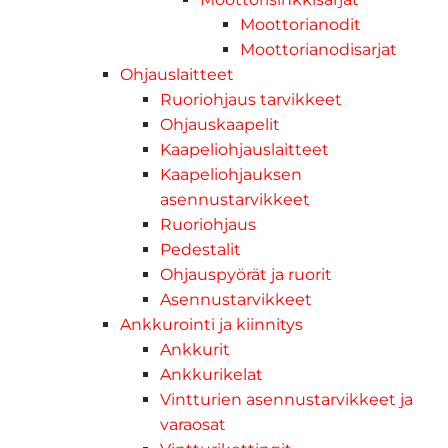
Moottorianodit
Moottorianodisarjat
Ohjauslaitteet
Ruoriohjaus tarvikkeet
Ohjauskaapelit
Kaapeliohjauslaitteet
Kaapeliohjauksen
asennustarvikkeet
Ruoriohjaus
Pedestalit
Ohjauspyörät ja ruorit
Asennustarvikkeet
Ankkurointi ja kiinnitys
Ankkurit
Ankkurikelat
Vintturien asennustarvikkeet ja
varaosat