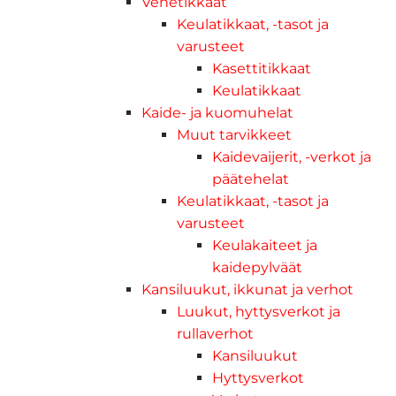
Venetikkaat
Keulatikkaat, -tasot ja
varusteet
Kasettitikkaat
Keulatikkaat
Kaide- ja kuomuhelat
Muut tarvikkeet
Kaidevaijerit, -verkot ja
päätehelat
Keulatikkaat, -tasot ja
varusteet
Keulakaiteet ja
kaidepylväät
Kansiluukut, ikkunat ja verhot
Luukut, hyttysverkot ja
rullaverhot
Kansiluukut
Hyttysverkot