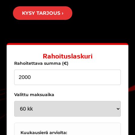
KYSY TARJOUS ›
Rahoituslaskuri
Rahoitettava summa (€)
Valittu maksuaika
Kuukausierä arviolta: