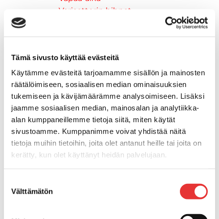
Variaattorin hihnat
Woody's ohjausraudat
Mönkijät
Can-Am traktorimönkijät
Tämä sivusto käyttää evästeitä
Can-Am traktorimönkijät 2025
Can-Am traktorimönkijät 2026
Käytämme evästeitä tarjoamamme sisällön ja mainosten
Can-Am SSV-Mallit
räätälöimiseen, sosiaalisen median ominaisuuksien
Traxter mallisto
tukemiseen ja kävijämäärämme analysoimiseen. Lisäksi
jaamme sosiaalisen median, mainosalan ja analytiikka-
Traxter 2025
alan kumppaneillemme tietoja siitä, miten käytät
Traxter 2026
sivustoamme. Kumppanimme voivat yhdistää näitä
Maverick mallisto
tietoja muihin tietoihin, joita olet antanut heille tai joita on
Maverick 2025
kerätty, kun olet käyttänyt heidän palvelujaan.
Maverick 2026
Mönkijöiden lisävarusteet ja -tarvikkeet
Lisätietoja:
karilainen.fi/tietosuoja
Ajolasit
Suostumuksen
Välttämätön
valinta
Asusteet
Can-Am varusteet
Huoltotarvikkeet