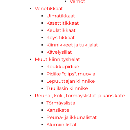
Verhot
Venetikkaat
Uimatikkaat
Kasettitikkaat
Keulatikkaat
Köysitikkaat
Kiinnikkeet ja tukijalat
Kävelysillat
Muut kiinnityshelat
Koukkupidike
Pidike "clips", muovia
Lepuuttajan kiinnike
Tuulilasin kiinnike
Reuna-, köli-, törmäyslistat ja kansikate
Törmäyslista
Kansikate
Reuna- ja ikkunalistat
Alumiinilistat