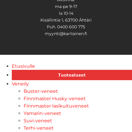
ma-pe 9-17
la 10-14
Kisällintie 1, 63700 Ähtäri
Puh. 0400 600 775
myynti@karilainen.fi
Etusivulle
Tuotealueet
Veneily
Buster-veneet
Finnmaster Husky-veneet
Finnmaster lasikuituveneet
Yamarin-veneet
Suvi-veneet
Terhi-veneet