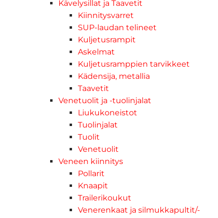
Kävelysillat ja Taavetit
Kiinnitysvarret
SUP-laudan telineet
Kuljetusrampit
Askelmat
Kuljetusramppien tarvikkeet
Kädensija, metallia
Taavetit
Venetuolit ja -tuolinjalat
Liukukoneistot
Tuolinjalat
Tuolit
Venetuolit
Veneen kiinnitys
Pollarit
Knaapit
Trailerikoukut
Venerenkaat ja silmukkapultit/-