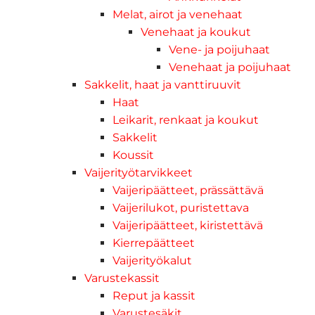
Melat, airot ja venehaat
Venehaat ja koukut
Vene- ja poijuhaat
Venehaat ja poijuhaat
Sakkelit, haat ja vanttiruuvit
Haat
Leikarit, renkaat ja koukut
Sakkelit
Koussit
Vaijerityötarvikkeet
Vaijeripäätteet, prässättävä
Vaijerilukot, puristettava
Vaijeripäätteet, kiristettävä
Kierrepäätteet
Vaijerityökalut
Varustekassit
Reput ja kassit
Varustesäkit