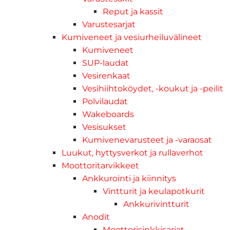
Reput ja kassit
Varustesarjat
Kumiveneet ja vesiurheiluvälineet
Kumiveneet
SUP-laudat
Vesirenkaat
Vesihiihtoköydet, -koukut ja -peilit
Polvilaudat
Wakeboards
Vesisukset
Kumivenevarusteet ja -varaosat
Luukut, hyttysverkot ja rullaverhot
Moottoritarvikkeet
Ankkurointi ja kiinnitys
Vintturit ja keulapotkurit
Ankkurivintturit
Anodit
Moottorisinkkisarjat