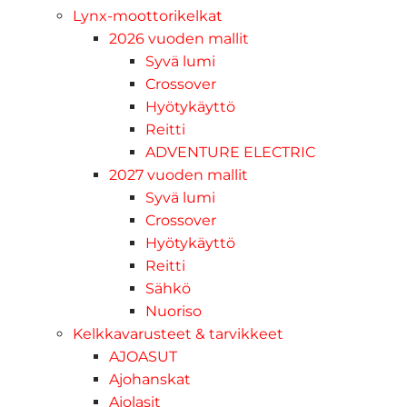
Lynx-moottorikelkat
2026 vuoden mallit
Syvä lumi
Crossover
Hyötykäyttö
Reitti
ADVENTURE ELECTRIC
2027 vuoden mallit
Syvä lumi
Crossover
Hyötykäyttö
Reitti
Sähkö
Nuoriso
Kelkkavarusteet & tarvikkeet
AJOASUT
Ajohanskat
Ajolasit