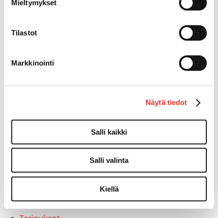
Mieltymykset
Motobatt akut
Puskulevyt
Tilastot
Rengas/Vannesetit
Työvalot
Vinssit
Markkinointi
Piha ja puutarha
STIGA ajoleikkurit
STIGA ruohonleikkurit
Näytä tiedot
STIGA robottileikkurit
STIGA pienkoneet
Salli kaikki
STIGA lumilingot
Vapaa-aika
Paidat
Salli valinta
Hupparit
Takit
Kiellä
Ajolasit
Aurinkolasit