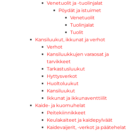
Venetuolit ja -tuolinjalat
Pöydät ja istuimet
Venetuolit
Tuolinjalat
Tuolit
Kansiluukut, ikkunat ja verhot
Verhot
Kansiluukkujen varaosat ja
tarvikkeet
Tarkastusluukut
Hyttysverkot
Huoltoluukut
Kansiluukut
Ikkunat ja ikkunaventtiilit
Kaide- ja kuomuhelat
Peitekiinnikkeet
Keulakaiteet ja kaidepylväät
Kaidevaijerit, -verkot ja päätehelat