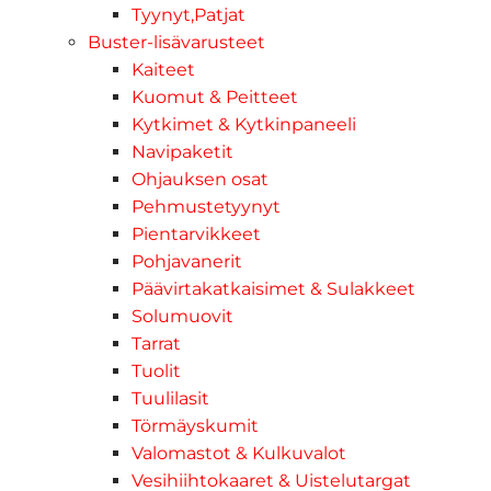
Tyynyt,Patjat
Buster-lisävarusteet
Kaiteet
Kuomut & Peitteet
Kytkimet & Kytkinpaneeli
Navipaketit
Ohjauksen osat
Pehmustetyynyt
Pientarvikkeet
Pohjavanerit
Päävirtakatkaisimet & Sulakkeet
Solumuovit
Tarrat
Tuolit
Tuulilasit
Törmäyskumit
Valomastot & Kulkuvalot
Vesihiihtokaaret & Uistelutargat