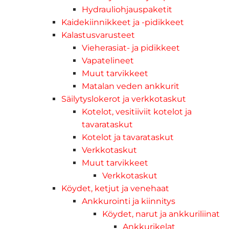
Hydrauliohjauspaketit
Kaidekiinnikkeet ja -pidikkeet
Kalastusvarusteet
Vieherasiat- ja pidikkeet
Vapatelineet
Muut tarvikkeet
Matalan veden ankkurit
Säilytyslokerot ja verkkotaskut
Kotelot, vesitiiviit kotelot ja
tavarataskut
Kotelot ja tavarataskut
Verkkotaskut
Muut tarvikkeet
Verkkotaskut
Köydet, ketjut ja venehaat
Ankkurointi ja kiinnitys
Köydet, narut ja ankkuriliinat
Ankkurikelat