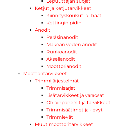
Lepuuttajan suojat
Ketjut ja ketjutarvikkeet
Kiinnityskoukut ja -haat
Kettingin pidin
Anodit
Peräsinanodit
Makean veden anodit
Runkoanodit
Akselianodit
Moottorianodit
Moottoritarvikkeet
Trimmijärjestelmät
Trimmisarjat
Lisätarvikkeet ja varaosat
Ohjainpaneelit ja tarvikkeet
Trimmisäätimet ja -levyt
Trimmievät
Muut moottoritarvikkeet