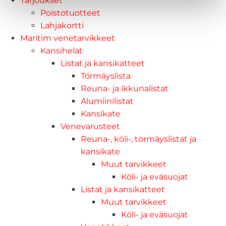
Tarjoukset
Poistotuotteet
Lahjakortti
Maritim venetarvikkeet
Kansihelat
Listat ja kansikatteet
Törmäyslista
Reuna- ja ikkunalistat
Alumiinilistat
Kansikate
Venevarusteet
Reuna-, köli-, törmäyslistat ja
kansikate
Muut tarvikkeet
Köli- ja eväsuojat
Listat ja kansikatteet
Muut tarvikkeet
Köli- ja eväsuojat