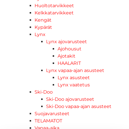
Huoltotarvikkeet
Kelkkatarvikkeet
Kengät
Kypärät
Lynx
Lynx ajovarusteet
Ajohousut
Ajotakit
HAALARIT
Lynx vapaa-ajan asusteet
Lynx asusteet
Lynx vaatetus
Ski-Doo
Ski-Doo ajovarusteet
Ski-Doo vapaa-ajan asusteet
Suojavarusteet
TELAMATOT
Vapaa-aika