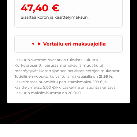
47,40 €
Sisältää koron ja käsittelymaksun.
Vertailu eri maksuajoilla
Laskurin summat ovat arvio tulevista kuluista.
Korkoprosentti, perustamismaksu ja muut kulut
määräytyvät luotottajan sen hetkisten ehtojen mukaisesti.
Todellinen vuosikorko valitulla maksuajalla on
21.56 %
.
Laskelmassa huomioitu perustamismaksu
199
€ ja
käsittelymaksu
5.00
€/kk. Laskelma on suuntaa-antava.
Laskurin maksimisumma on 20 000.