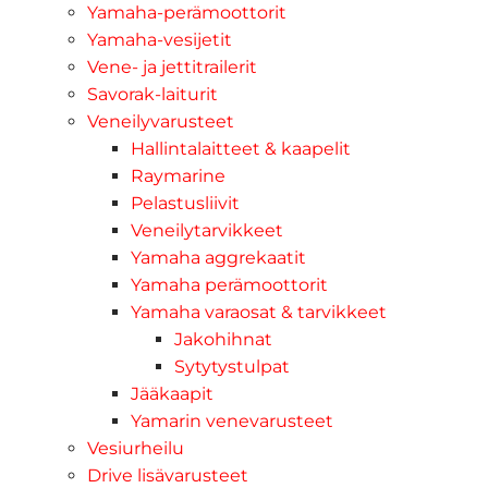
Yamaha-perämoottorit
Yamaha-vesijetit
Vene- ja jettitrailerit
Savorak-laiturit
Veneilyvarusteet
Hallintalaitteet & kaapelit
Raymarine
Pelastusliivit
Veneilytarvikkeet
Yamaha aggrekaatit
Yamaha perämoottorit
Yamaha varaosat & tarvikkeet
Jakohihnat
Sytytystulpat
Jääkaapit
Yamarin venevarusteet
Vesiurheilu
Drive lisävarusteet