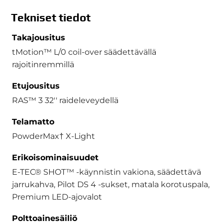
Tekniset tiedot
Takajousitus
tMotion™ L/0 coil-over säädettävällä
rajoitinremmillä
Etujousitus
RAS™ 3 32'' raideleveydellä
Telamatto
PowderMax† X-Light
Erikoisominaisuudet
E-TEC® SHOT™ -käynnistin vakiona, säädettävä
jarrukahva, Pilot DS 4 -sukset, matala korotuspala,
Premium LED-ajovalot
Polttoainesäiliö