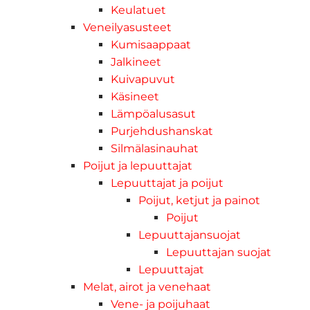
Keulatuet
Veneilyasusteet
Kumisaappaat
Jalkineet
Kuivapuvut
Käsineet
Lämpöalusasut
Purjehdushanskat
Silmälasinauhat
Poijut ja lepuuttajat
Lepuuttajat ja poijut
Poijut, ketjut ja painot
Poijut
Lepuuttajansuojat
Lepuuttajan suojat
Lepuuttajat
Melat, airot ja venehaat
Vene- ja poijuhaat