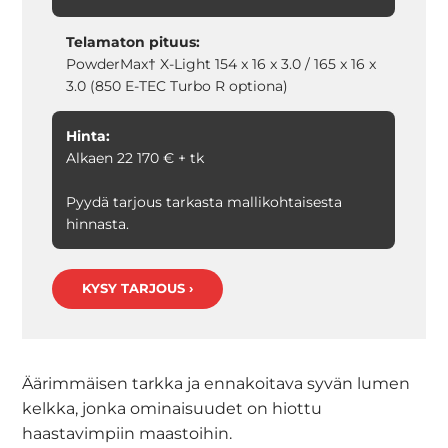
Telamaton pituus:
PowderMax† X-Light 154 x 16 x 3.0 / 165 x 16 x
3.0 (850 E-TEC Turbo R optiona)
Hinta:
Alkaen 22 170 € + tk
Pyydä tarjous tarkasta mallikohtaisesta
hinnasta.
KYSY TARJOUS ›
Äärimmäisen tarkka ja ennakoitava syvän lumen
kelkka, jonka ominaisuudet on hiottu
haastavimpiin maastoihin.