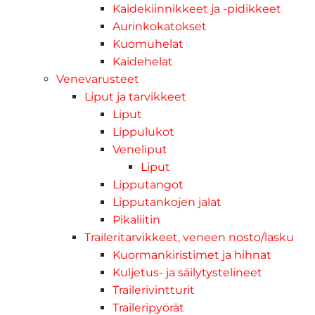
Kaidekiinnikkeet ja -pidikkeet
Aurinkokatokset
Kuomuhelat
Kaidehelat
Venevarusteet
Liput ja tarvikkeet
Liput
Lippulukot
Veneliput
Liput
Lipputangot
Lipputankojen jalat
Pikaliitin
Traileritarvikkeet, veneen nosto/lasku
Kuormankiristimet ja hihnat
Kuljetus- ja säilytystelineet
Trailerivintturit
Traileripyörät