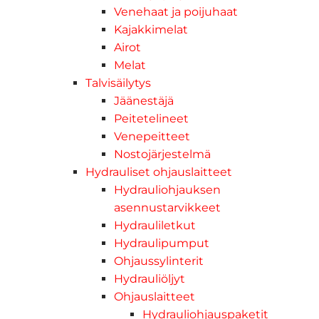
Venehaat ja poijuhaat
Kajakkimelat
Airot
Melat
Talvisäilytys
Jäänestäjä
Peitetelineet
Venepeitteet
Nostojärjestelmä
Hydrauliset ohjauslaitteet
Hydrauliohjauksen
asennustarvikkeet
Hydrauliletkut
Hydraulipumput
Ohjaussylinterit
Hydrauliöljyt
Ohjauslaitteet
Hydrauliohjauspaketit