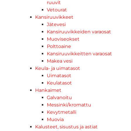
ruuvit
Vetourat
Kansiruuvikkeet
Jätevesi
Kansiruuvikkeiden varaosat
Muoviseokset
Polttoaine
Kansiruuvikkeitten varaosat
Makea vesi
Keula- ja uimatasot
Uimatasot
Keulatasot
Hankaimet
Galvanoitu
Messinki/kromattu
Kevytmetalli
Muovia
Kalusteet, sisustus ja astiat