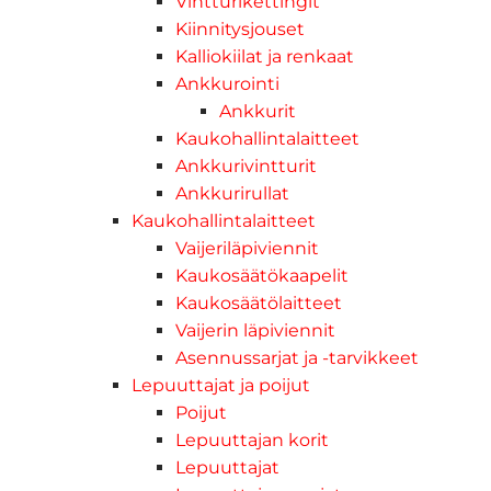
Vintturikettingit
Kiinnitysjouset
Kalliokiilat ja renkaat
Ankkurointi
Ankkurit
Kaukohallintalaitteet
Ankkurivintturit
Ankkurirullat
Kaukohallintalaitteet
Vaijeriläpiviennit
Kaukosäätökaapelit
Kaukosäätölaitteet
Vaijerin läpiviennit
Asennussarjat ja -tarvikkeet
Lepuuttajat ja poijut
Poijut
Lepuuttajan korit
Lepuuttajat