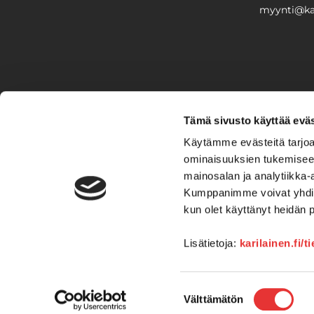
myynti@kar
PIHA & 
Tämä sivusto käyttää eväs
Stiga
Käytämme evästeitä tarjoa
ominaisuuksien tukemisee
VAIHTO
mainosalan ja analytiikka-
Kumppanimme voivat yhdistää 
Veneet
Kelkat ja m
kun olet käyttänyt heidän 
Lisätietoja:
karilainen.fi/t
Suostumuksen
Välttämätön
valinta