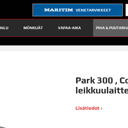
VENETARVIKKEET
AILU
MÖNKIJÄT
VAPAA-AIKA
PIHA & PUUTARH
Park 300 , C
leikkuulaitt
Lisätiedot ›