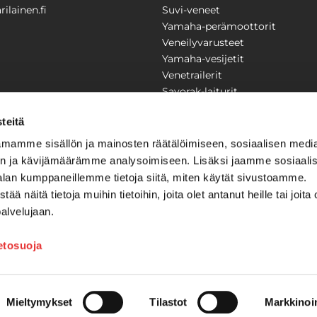
ilainen.fi
Suvi-veneet
Yamaha-perämoottorit
Veneilyvarusteet
Yamaha-vesijetit
Venetrailerit
Savorak-laiturit
PUUTARHA
KARILAINEN
teitä
Yritysesittely
mamme sisällön ja mainosten räätälöimiseen, sosiaalisen medi
Yhteystiedot
n ja kävijämäärämme analysoimiseen. Lisäksi jaamme sosiaali
LAITTEET
Huolto ja korjaamo
alan kumppaneillemme tietoja siitä, miten käytät sivustoamme.
Ajankohtaista
näitä tietoja muihin tietoihin, joita olet antanut heille tai joita 
Tarjouspyyntö
önkijät
palvelujaan.
Toimitusehdot
Kilpailujen / arpajaisten säännö
ietosuoja
Tilauksen peruuttaminen
Mieltymykset
Tilastot
Markkinoin