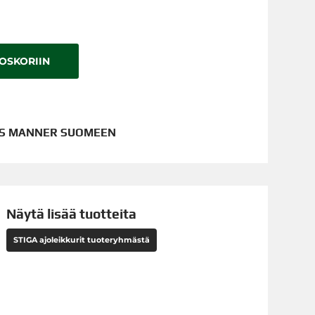
TOSKORIIN
US MANNER SUOMEEN
Näytä lisää tuotteita
STIGA ajoleikkurit tuoteryhmästä