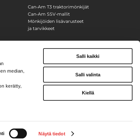
Can-Am T3 traktorimönkijät
Can-Am SSV-mallit
Mönkijöiden lisävarusteet
ja tarvikkeet
Salli kaikki
an
sen median,
Salli valinta
on kerätty,
Kiellä
t
ti
Näytä tiedot