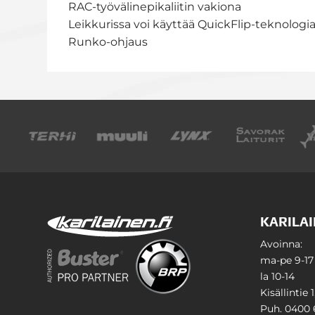
RAC-työvälinepikaliitin vakiona
Leikkurissa voi käyttää QuickFlip-teknologia
Runko-ohjaus
KARILAI
Avoinna:
ma-pe 9-17
la 10-14
Kisällintie 
Puh. 0400 