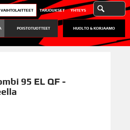
VAIHTOLAITTEET
TARJOUKSET
YHTEYS
A
POISTOTUOTTEET
HUOLTO & KORJAAMO
ombi 95 EL QF -
eella