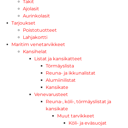
Takit
Ajolasit
Aurinkolasit
Tarjoukset
Poistotuotteet
Lahjakortti
Maritim venetarvikkeet
Kansihelat
Listat ja kansikatteet
Törmäyslista
Reuna- ja ikkunalistat
Alumiinilistat
Kansikate
Venevarusteet
Reuna-, köli-, törmäyslistat ja
kansikate
Muut tarvikkeet
Köli- ja eväsuojat