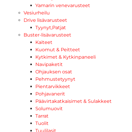
Yamarin venevarusteet
Vesiurheilu
Drive lisävarusteet
Tyynyt,Patjat
Buster-lisävarusteet
Kaiteet
Kuomut & Peitteet
Kytkimet & Kytkinpaneeli
Navipaketit
Ohjauksen osat
Pehmustetyynyt
Pientarvikkeet
Pohjavanerit
Päävirtakatkaisimet & Sulakkeet
Solumuovit
Tarrat
Tuolit
Tuulilasit