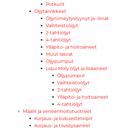
Potkurit
Öljytarvikkeet
Öljynimeytystyynyt ja -liinat
Vaihteistoöljyt
2-tahtiöljyt
4-tahtiöljyt
Ylläpito- ja hoitoaineet
Muut rasvat
Öljypumput
Liqui Moly öljyt ja lisäaineet
Öljypumput
Vaihteistoöljyt
2-tahtiöljyt
Ylläpito- ja hoitoaineet
4-tahtiöljyt
Maalit ja veneenhoitotuotteet
Korjaus- ja liukuesteteipit
Korjaus- ja tiivistysaineet