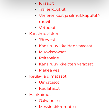
Knaapit
Trailerikoukut
Venerenkaat ja silmukkapultit/-
ruuvit
Vetourat
Kansiruuvikkeet
Jätevesi
Kansiruuvikkeiden varaosat
Muoviseokset
Polttoaine
Kansiruuvikkeitten varaosat
Makea vesi
Keula- ja uimatasot
Uimatasot
Keulatasot
Hankaimet
Galvanoitu
Messinki/kromattu