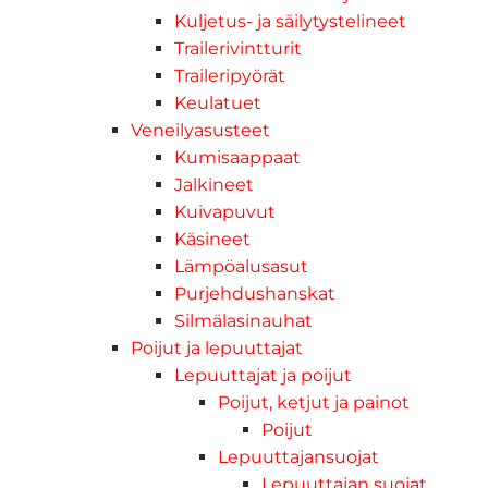
Kuljetus- ja säilytystelineet
Trailerivintturit
Traileripyörät
Keulatuet
Veneilyasusteet
Kumisaappaat
Jalkineet
Kuivapuvut
Käsineet
Lämpöalusasut
Purjehdushanskat
Silmälasinauhat
Poijut ja lepuuttajat
Lepuuttajat ja poijut
Poijut, ketjut ja painot
Poijut
Lepuuttajansuojat
Lepuuttajan suojat