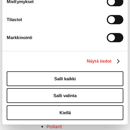
Mieltymykset
Kansikate
Reuna- ja ikkunalistat
Alumiinilistat
Tilastot
Kävelysillat ja Taavetit
Kiinnitysvarret
Markkinointi
SUP-laudan telineet
Kuljetusrampit
Askelmat
Näytä tiedot
Kuljetusramppien tarvikkeet
Kädensija, metallia
Taavetit
Salli kaikki
Venetuolit ja -tuolinjalat
Liukukoneistot
Salli valinta
Tuolinjalat
Tuolit
Venetuolit
Kiellä
Veneen kiinnitys
Pollarit