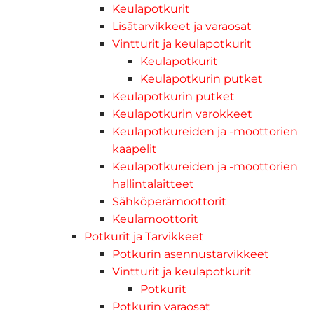
Keulapotkurit
Lisätarvikkeet ja varaosat
Vintturit ja keulapotkurit
Keulapotkurit
Keulapotkurin putket
Keulapotkurin putket
Keulapotkurin varokkeet
Keulapotkureiden ja -moottorien
kaapelit
Keulapotkureiden ja -moottorien
hallintalaitteet
Sähköperämoottorit
Keulamoottorit
Potkurit ja Tarvikkeet
Potkurin asennustarvikkeet
Vintturit ja keulapotkurit
Potkurit
Potkurin varaosat