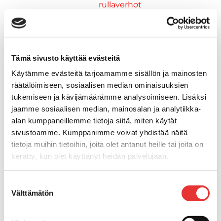
rullaverhot
Kansiluukut
Hyttysverkot
Verhot
Venetikkaat
Tämä sivusto käyttää evästeitä
Uimatikkaat
Käytämme evästeitä tarjoamamme sisällön ja mainosten
Kasettitikkaat
räätälöimiseen, sosiaalisen median ominaisuuksien
Keulatikkaat
tukemiseen ja kävijämäärämme analysoimiseen. Lisäksi
Köysitikkaat
jaamme sosiaalisen median, mainosalan ja analytiikka-
Kiinnikkeet ja tukijalat
alan kumppaneillemme tietoja siitä, miten käytät
Kävelysillat
sivustoamme. Kumppanimme voivat yhdistää näitä
Muut kiinnityshelat
tietoja muihin tietoihin, joita olet antanut heille tai joita on
Koukkupidike
kerätty, kun olet käyttänyt heidän palvelujaan.
Pidike "clips", muovia
Lepuuttajan kiinnike
Lisätietoja:
karilainen.fi/tietosuoja
Suostumuksen
Tuulilasin kiinnike
Välttämätön
valinta
Reuna-, köli-, törmäyslistat ja kansikate
Törmäyslista