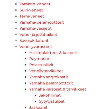
Yamarin-veneet
Suvi-veneet
Terhi-veneet
Yamaha-perämoottorit
Yamaha-vesijetit
Vene- ja jettitrailerit
Savorak-laiturit
Veneilyvarusteet
Hallintalaitteet & kaapelit
Raymarine
Pelastusliivit
Veneilytarvikkeet
Yamaha aggrekaatit
Yamaha perämoottorit
Yamaha varaosat & tarvikkeet
Jakohihnat
Sytytystulpat
Jääkaapit