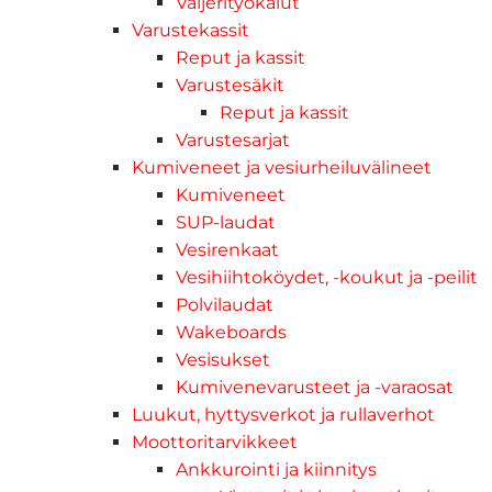
Vaijerityökalut
Varustekassit
Reput ja kassit
Varustesäkit
Reput ja kassit
Varustesarjat
Kumiveneet ja vesiurheiluvälineet
Kumiveneet
SUP-laudat
Vesirenkaat
Vesihiihtoköydet, -koukut ja -peilit
Polvilaudat
Wakeboards
Vesisukset
Kumivenevarusteet ja -varaosat
Luukut, hyttysverkot ja rullaverhot
Moottoritarvikkeet
Ankkurointi ja kiinnitys