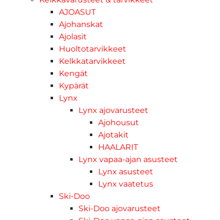
AJOASUT
Ajohanskat
Ajolasit
Huoltotarvikkeet
Kelkkatarvikkeet
Kengät
Kypärät
Lynx
Lynx ajovarusteet
Ajohousut
Ajotakit
HAALARIT
Lynx vapaa-ajan asusteet
Lynx asusteet
Lynx vaatetus
Ski-Doo
Ski-Doo ajovarusteet