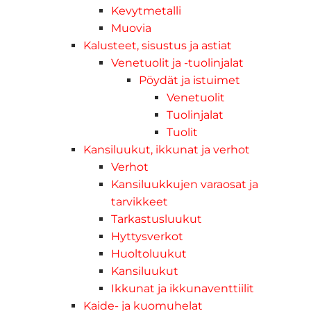
Kevytmetalli
Muovia
Kalusteet, sisustus ja astiat
Venetuolit ja -tuolinjalat
Pöydät ja istuimet
Venetuolit
Tuolinjalat
Tuolit
Kansiluukut, ikkunat ja verhot
Verhot
Kansiluukkujen varaosat ja
tarvikkeet
Tarkastusluukut
Hyttysverkot
Huoltoluukut
Kansiluukut
Ikkunat ja ikkunaventtiilit
Kaide- ja kuomuhelat