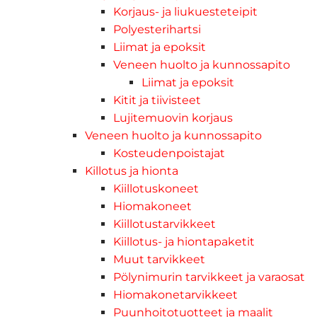
Korjaus- ja liukuesteteipit
Polyesterihartsi
Liimat ja epoksit
Veneen huolto ja kunnossapito
Liimat ja epoksit
Kitit ja tiivisteet
Lujitemuovin korjaus
Veneen huolto ja kunnossapito
Kosteudenpoistajat
Killotus ja hionta
Kiillotuskoneet
Hiomakoneet
Kiillotustarvikkeet
Kiillotus- ja hiontapaketit
Muut tarvikkeet
Pölynimurin tarvikkeet ja varaosat
Hiomakonetarvikkeet
Puunhoitotuotteet ja maalit