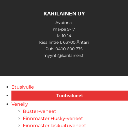
KARILAINEN OY
Avoinna:
ma-pe 9-17
la 10-14
Kisällintie 1, 63700 Ähtäri
Puh. 0400 600 775
myynti@karilainen.fi
Etusivulle
Tuotealueet
Veneily
Buster-veneet
Finnmaster Husky-veneet
Finnmaster lasikuituveneet