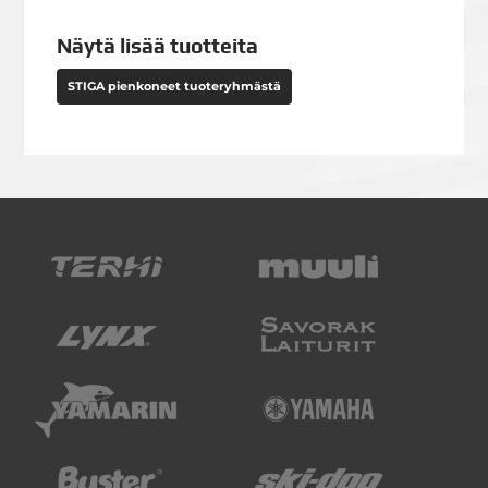
Näytä lisää tuotteita
STIGA pienkoneet tuoteryhmästä