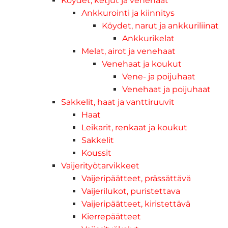
Köydet, ketjut ja venehaat
Ankkurointi ja kiinnitys
Köydet, narut ja ankkuriliinat
Ankkurikelat
Melat, airot ja venehaat
Venehaat ja koukut
Vene- ja poijuhaat
Venehaat ja poijuhaat
Sakkelit, haat ja vanttiruuvit
Haat
Leikarit, renkaat ja koukut
Sakkelit
Koussit
Vaijerityötarvikkeet
Vaijeripäätteet, prässättävä
Vaijerilukot, puristettava
Vaijeripäätteet, kiristettävä
Kierrepäätteet