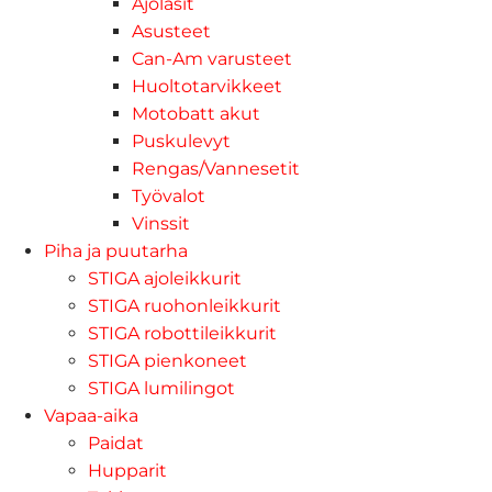
Ajolasit
Asusteet
Can-Am varusteet
Huoltotarvikkeet
Motobatt akut
Puskulevyt
Rengas/Vannesetit
Työvalot
Vinssit
Piha ja puutarha
STIGA ajoleikkurit
STIGA ruohonleikkurit
STIGA robottileikkurit
STIGA pienkoneet
STIGA lumilingot
Vapaa-aika
Paidat
Hupparit