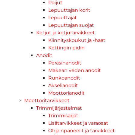
Poijut
Lepuuttajan korit
Lepuuttajat
Lepuuttajan suojat
Ketjut ja ketjutarvikkeet
Kiinnityskoukut ja -haat
Kettingin pidin
Anodit
Peräsinanodit
Makean veden anodit
Runkoanodit
Akselianodit
Moottorianodit
Moottoritarvikkeet
Trimmijärjestelmät
Trimmisarjat
Lisätarvikkeet ja varaosat
Ohjainpaneelit ja tarvikkeet