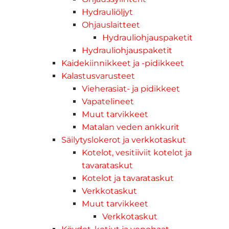
Hydrauliöljyt
Ohjauslaitteet
Hydrauliohjauspaketit
Hydrauliohjauspaketit
Kaidekiinnikkeet ja -pidikkeet
Kalastusvarusteet
Vieherasiat- ja pidikkeet
Vapatelineet
Muut tarvikkeet
Matalan veden ankkurit
Säilytyslokerot ja verkkotaskut
Kotelot, vesitiiviit kotelot ja
tavarataskut
Kotelot ja tavarataskut
Verkkotaskut
Muut tarvikkeet
Verkkotaskut