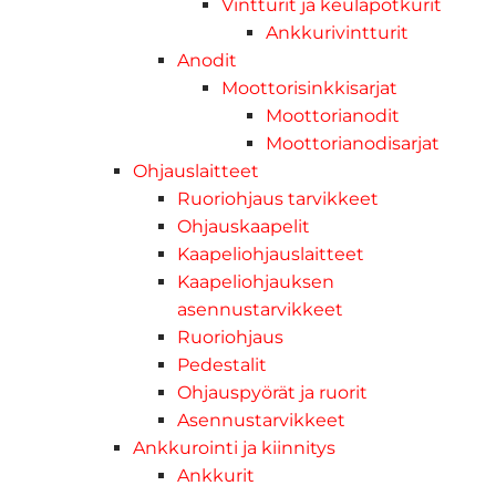
Vintturit ja keulapotkurit
Ankkurivintturit
Anodit
Moottorisinkkisarjat
Moottorianodit
Moottorianodisarjat
Ohjauslaitteet
Ruoriohjaus tarvikkeet
Ohjauskaapelit
Kaapeliohjauslaitteet
Kaapeliohjauksen
asennustarvikkeet
Ruoriohjaus
Pedestalit
Ohjauspyörät ja ruorit
Asennustarvikkeet
Ankkurointi ja kiinnitys
Ankkurit