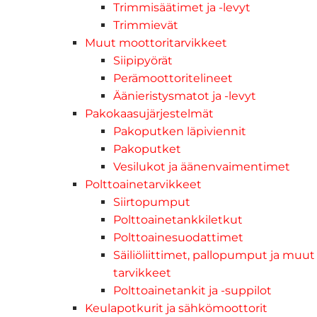
Trimmisäätimet ja -levyt
Trimmievät
Muut moottoritarvikkeet
Siipipyörät
Perämoottoritelineet
Äänieristysmatot ja -levyt
Pakokaasujärjestelmät
Pakoputken läpiviennit
Pakoputket
Vesilukot ja äänenvaimentimet
Polttoainetarvikkeet
Siirtopumput
Polttoainetankkiletkut
Polttoainesuodattimet
Säiliöliittimet, pallopumput ja muut
tarvikkeet
Polttoainetankit ja -suppilot
Keulapotkurit ja sähkömoottorit