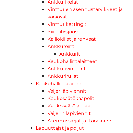
Ankkurikelat
Vintturien asennustarvikkeet ja
varaosat
Vintturikettingit
Kiinnitysjouset
Kalliokiilat ja renkaat
Ankkurointi
Ankkurit
Kaukohallintalaitteet
Ankkurivintturit
Ankkurirullat
Kaukohallintalaitteet
Vaijeriläpiviennit
Kaukosäätökaapelit
Kaukosäätölaitteet
Vaijerin läpiviennit
Asennussarjat ja -tarvikkeet
Lepuuttajat ja poijut