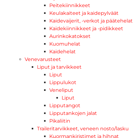
Peitekiinnikkeet
Keulakaiteet ja kaidepylväät
Kaidevaijerit, -verkot ja päätehelat
Kaidekiinnikkeet ja -pidikkeet
Aurinkokatokset
Kuomuhelat
Kaidehelat
Venevarusteet
Liput ja tarvikkeet
Liput
Lippulukot
Veneliput
Liput
Lipputangot
Lipputankojen jalat
Pikaliitin
Traileritarvikkeet, veneen nosto/lasku
Kuormankiristimet ja hihnat