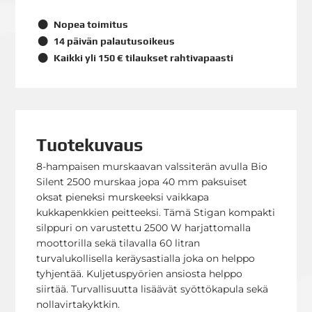
Nopea toimitus
14 päivän palautusoikeus
Kaikki yli 150 € tilaukset rahtivapaasti
Tuotekuvaus
8-hampaisen murskaavan valssiterän avulla Bio
Silent 2500 murskaa jopa 40 mm paksuiset
oksat pieneksi murskeeksi vaikkapa
kukkapenkkien peitteeksi. Tämä Stigan kompakti
silppuri on varustettu 2500 W harjattomalla
moottorilla sekä tilavalla 60 litran
turvalukollisella keräysastialla joka on helppo
tyhjentää. Kuljetuspyörien ansiosta helppo
siirtää. Turvallisuutta lisäävät syöttökapula sekä
nollavirtakyktkin.