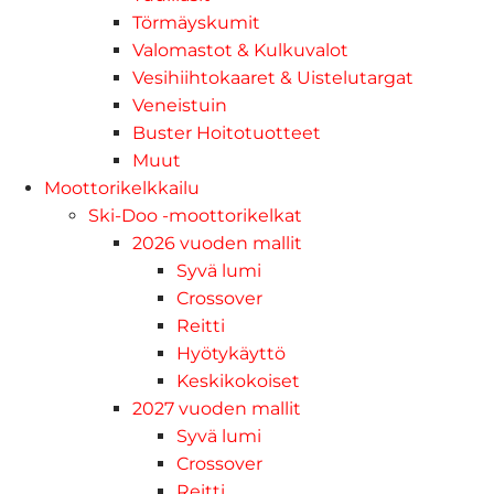
Törmäyskumit
Valomastot & Kulkuvalot
Vesihiihtokaaret & Uistelutargat
Veneistuin
Buster Hoitotuotteet
Muut
Moottorikelkkailu
Ski-Doo -moottorikelkat
2026 vuoden mallit
Syvä lumi
Crossover
Reitti
Hyötykäyttö
Keskikokoiset
2027 vuoden mallit
Syvä lumi
Crossover
Reitti