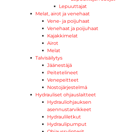
Lepuuttajat
Melat, airot ja venehaat
Vene- ja poijuhaat
Venehaat ja poijuhaat
Kajakkimelat
Airot
Melat
Talvisäilytys
Jäänestäjä
Peitetelineet
Venepeitteet
Nostojärjestelmä
Hydrauliset ohjauslaitteet
Hydrauliohjauksen
asennustarvikkeet
Hydrauliletkut
Hydraulipumput
Ohjaussylinterit