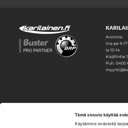
KARILAI
Avoinna:
ma-pe 9-17
la 10-14
Kisällintie 
Puh. 0400 
myynti@kar
PIHA & 
Tämä sivusto käyttää eväs
Stiga
Käytämme evästeitä tarjoa