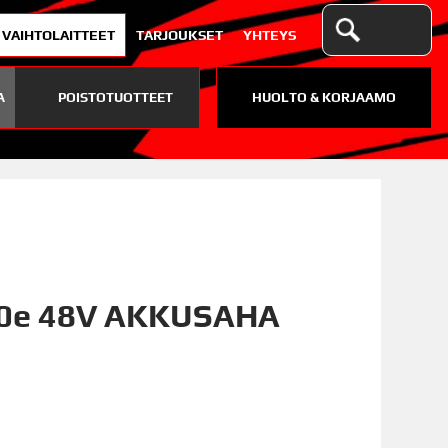
VAIHTOLAITTEET
TARJOUKSET
YHTEYS
A
POISTOTUOTTEET
HUOLTO & KORJAAMO
00e 48V AKKUSAHA