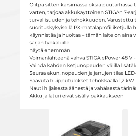
Olitpa sitten karsimassa oksia puutarhassa
varten, tarjoaa akkukäyttöinen STIGAn 7-s
turvallisuuden ja tehokkuuden. Varustettu te
suorituskykyisellä PX-matalaprofiiliketjull
käynnistää ja huoltaa – tämän laite on aina v
sarjan työkaluille.
näytä enemmän
Voimanlähteenä vahva STIGA ePower 48 V 
Vaihda kahden ketjunopeuden välillä lisätäk
Seuraa akun, nopeuden ja jarrujen tilaa LED
Saavuta huipputulokset tehokkaalla 1,2 kW hi
Nauti hiljaisesta äänestä ja vähäisestä täri
Akku ja laturi eivät sisälly pakkaukseen