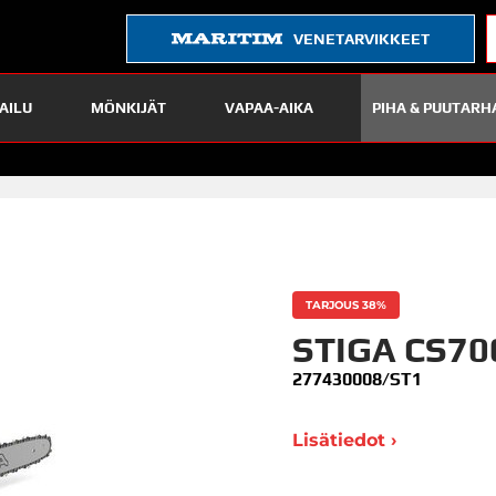
VENETARVIKKEET
AILU
MÖNKIJÄT
VAPAA-AIKA
PIHA & PUUTARH
TARJOUS 38%
STIGA CS7
277430008/ST1
Lisätiedot ›