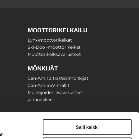
MOOTTORIKELKAILU
Lynx-moottorikelkat
Ski-Doo -moottorikelkat
Moottorikelkkavarusteet
MÖNKIJÄT
Can-Am T3 traktorimönkijät
Can-Am SSV-mallit
Mönkijöiden lisävarusteet
ja tarvikkeet
Salli kaikki
an