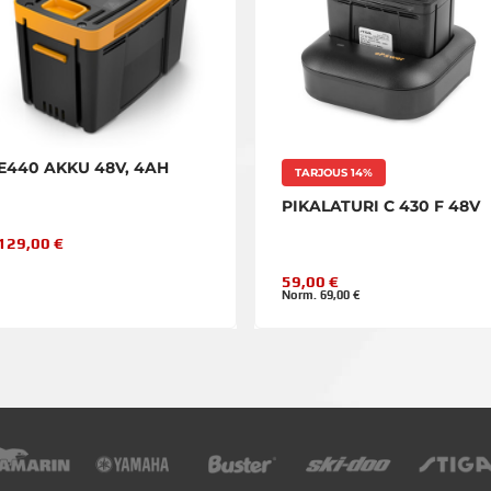
E440 AKKU 48V, 4AH
TARJOUS 14%
PIKALATURI C 430 F 48V
129,00 €
59,00 €
Norm. 69,00 €