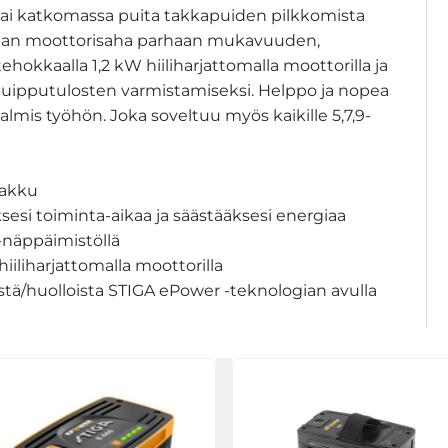
 tai katkomassa puita takkapuiden pilkkomista
arjan moottorisaha parhaan mukavuuden,
hokkaalla 1,2 kW hiiliharjattomalla moottorilla ja
a huipputulosten varmistamiseksi. Helppo ja nopea
almis työhön. Joka soveltuu myös kaikille 5,7,9-
-akku
sesi toiminta-aikaa ja säästääksesi energiaa
-näppäimistöllä
iliharjattomalla moottorilla
nästä/huolloista STIGA ePower -teknologian avulla