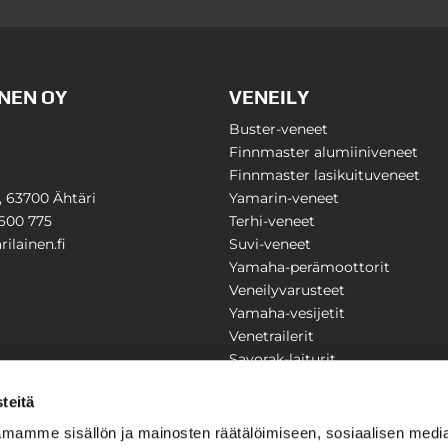
NEN OY
VENEILY
Buster-veneet
Finnmaster alumiiniveneet
Finnmaster lasikuituveneet
1, 63700 Ähtäri
Yamarin-veneet
600 775
Terhi-veneet
ilainen.fi
Suvi-veneet
Yamaha-perämoottorit
Veneilyvarusteet
Yamaha-vesijetit
Venetrailerit
Savorak-laiturit
PUUTARHA
KARILAINEN
teitä
Yritysesittely
mamme sisällön ja mainosten räätälöimiseen, sosiaalisen medi