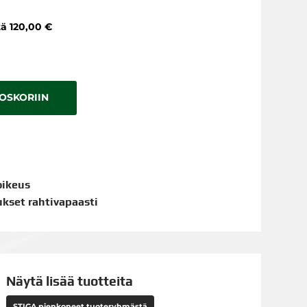
tä 120,00 €
TOSKORIIN
oikeus
aukset rahtivapaasti
Näytä lisää tuotteita
STIGA pienkoneet tuoteryhmästä