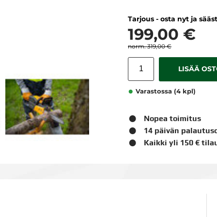
Tarjous - osta nyt ja sääs
199,00 €
319,00 €
LISÄÄ OS
Varastossa (4 kpl)
Nopea toimitus
14 päivän palautus
Kaikki yli 150 € til