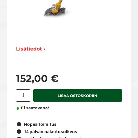
Lisätiedot ›
152,00 €
LISÄÄ OSTOSKORIIN
Ei saatavana!
Nopea toimitus
14 päivän palautusoikeus