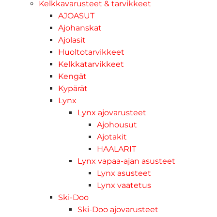
Kelkkavarusteet & tarvikkeet
AJOASUT
Ajohanskat
Ajolasit
Huoltotarvikkeet
Kelkkatarvikkeet
Kengät
Kypärät
Lynx
Lynx ajovarusteet
Ajohousut
Ajotakit
HAALARIT
Lynx vapaa-ajan asusteet
Lynx asusteet
Lynx vaatetus
Ski-Doo
Ski-Doo ajovarusteet