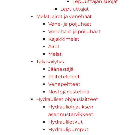
Lepuuttajan suojat
Lepuuttajat
Melat, airot ja venehaat
Vene- ja poijuhaat
Venehaat ja poijuhaat
Kajakkimelat
Airot
Melat
Talvisäilytys
Jäänestäjä
Peitetelineet
Venepeitteet
Nostojärjestelmä
Hydrauliset ohjauslaitteet
Hydrauliohjauksen
asennustarvikkeet
Hydrauliletkut
Hydraulipumput