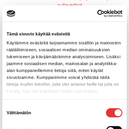
rullaverhot
Kansiluukut
Hyttysverkot
Verhot
Venetikkaat
Tämä sivusto käyttää evästeitä
Uimatikkaat
Käytämme evästeitä tarjoamamme sisällön ja mainosten
Kasettitikkaat
räätälöimiseen, sosiaalisen median ominaisuuksien
Keulatikkaat
tukemiseen ja kävijämäärämme analysoimiseen. Lisäksi
Köysitikkaat
jaamme sosiaalisen median, mainosalan ja analytiikka-
Kiinnikkeet ja tukijalat
alan kumppaneillemme tietoja siitä, miten käytät
Kävelysillat
sivustoamme. Kumppanimme voivat yhdistää näitä
Muut kiinnityshelat
tietoja muihin tietoihin, joita olet antanut heille tai joita on
kerätty, kun olet käyttänyt heidän palvelujaan.
Koukkupidike
Pidike "clips", muovia
Lisätietoja:
karilainen.fi/tietosuoja
Lepuuttajan kiinnike
Suostumuksen
Välttämätön
Tuulilasin kiinnike
valinta
Reuna-, köli-, törmäyslistat ja kansikate
Törmäyslista