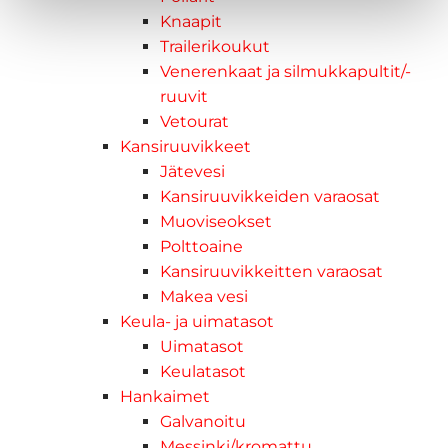
Knaapit
Trailerikoukut
Venerenkaat ja silmukkapultit/-
ruuvit
Vetourat
Kansiruuvikkeet
Jätevesi
Kansiruuvikkeiden varaosat
Muoviseokset
Polttoaine
Kansiruuvikkeitten varaosat
Makea vesi
Keula- ja uimatasot
Uimatasot
Keulatasot
Hankaimet
Galvanoitu
Messinki/kromattu