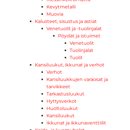
Kevytmetalli
Muovia
Kalusteet, sisustus ja astiat
Venetuolit ja -tuolinjalat
Pöydät ja istuimet
Venetuolit
Tuolinjalat
Tuolit
Kansiluukut, ikkunat ja verhot
Verhot
Kansiluukkujen varaosat ja
tarvikkeet
Tarkastusluukut
Hyttysverkot
Huoltoluukut
Kansiluukut
Ikkunat ja ikkunaventtiilit