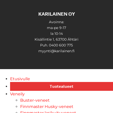
KARILAINEN OY
Avoinna:
ma-pe 9-17
la 10-14
Kisällintie 1, 63700 Ähtäri
Puh. 0400 600 775
myynti@karilainen.fi
Etusivulle
Tuotealueet
Veneily
Buster-veneet
Finnmaster Husky-veneet
Finnmaster lasikuituveneet