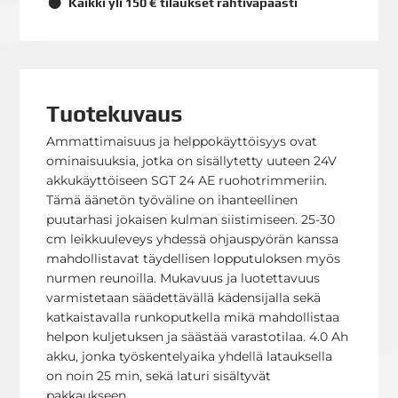
Kaikki yli 150 € tilaukset rahtivapaasti
Tuotekuvaus
Ammattimaisuus ja helppokäyttöisyys ovat
ominaisuuksia, jotka on sisällytetty uuteen 24V
akkukäyttöiseen SGT 24 AE ruohotrimmeriin.
Tämä äänetön työväline on ihanteellinen
puutarhasi jokaisen kulman siistimiseen. 25-30
cm leikkuuleveys yhdessä ohjauspyörän kanssa
mahdollistavat täydellisen lopputuloksen myös
nurmen reunoilla. Mukavuus ja luotettavuus
varmistetaan säädettävällä kädensijalla sekä
katkaistavalla runkoputkella mikä mahdollistaa
helpon kuljetuksen ja säästää varastotilaa. 4.0 Ah
akku, jonka työskentelyaika yhdellä latauksella
on noin 25 min, sekä laturi sisältyvät
pakkaukseen.