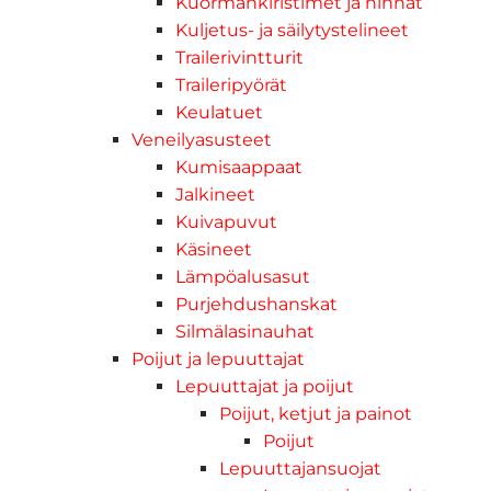
Kuormankiristimet ja hihnat
Kuljetus- ja säilytystelineet
Trailerivintturit
Traileripyörät
Keulatuet
Veneilyasusteet
Kumisaappaat
Jalkineet
Kuivapuvut
Käsineet
Lämpöalusasut
Purjehdushanskat
Silmälasinauhat
Poijut ja lepuuttajat
Lepuuttajat ja poijut
Poijut, ketjut ja painot
Poijut
Lepuuttajansuojat