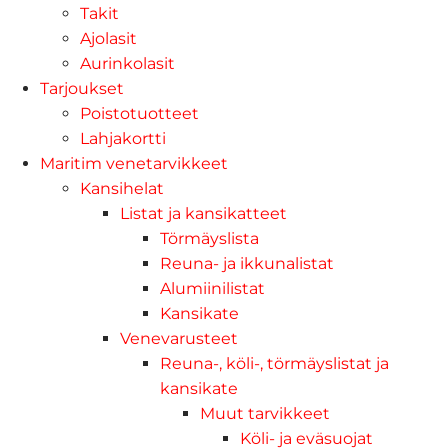
Takit
Ajolasit
Aurinkolasit
Tarjoukset
Poistotuotteet
Lahjakortti
Maritim venetarvikkeet
Kansihelat
Listat ja kansikatteet
Törmäyslista
Reuna- ja ikkunalistat
Alumiinilistat
Kansikate
Venevarusteet
Reuna-, köli-, törmäyslistat ja
kansikate
Muut tarvikkeet
Köli- ja eväsuojat