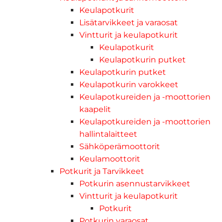
Keulapotkurit
Lisätarvikkeet ja varaosat
Vintturit ja keulapotkurit
Keulapotkurit
Keulapotkurin putket
Keulapotkurin putket
Keulapotkurin varokkeet
Keulapotkureiden ja -moottorien
kaapelit
Keulapotkureiden ja -moottorien
hallintalaitteet
Sähköperämoottorit
Keulamoottorit
Potkurit ja Tarvikkeet
Potkurin asennustarvikkeet
Vintturit ja keulapotkurit
Potkurit
Potkurin varaosat