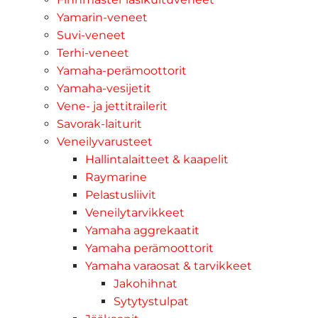
Yamarin-veneet
Suvi-veneet
Terhi-veneet
Yamaha-perämoottorit
Yamaha-vesijetit
Vene- ja jettitrailerit
Savorak-laiturit
Veneilyvarusteet
Hallintalaitteet & kaapelit
Raymarine
Pelastusliivit
Veneilytarvikkeet
Yamaha aggrekaatit
Yamaha perämoottorit
Yamaha varaosat & tarvikkeet
Jakohihnat
Sytytystulpat