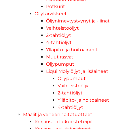
Potkurit
Öljytarvikkeet
Öljynimeytystyynyt ja -liinat
Vaihteistoöljyt
2-tahtiöljyt
4-tahtiöljyt
Ylläpito- ja hoitoaineet
Muut rasvat
Öljypumput
Liqui Moly öljyt ja lisäaineet
Öljypumput
Vaihteistoöljyt
2-tahtiöljyt
Ylläpito- ja hoitoaineet
4-tahtiöljyt
Maalit ja veneenhoitotuotteet
Korjaus- ja liukuesteteipit
Korjaus- ja tiivistysaineet