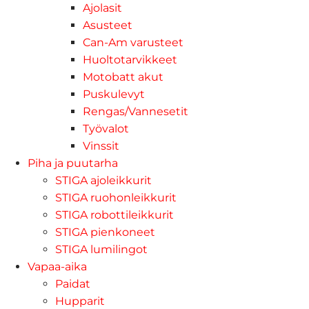
Ajolasit
Asusteet
Can-Am varusteet
Huoltotarvikkeet
Motobatt akut
Puskulevyt
Rengas/Vannesetit
Työvalot
Vinssit
Piha ja puutarha
STIGA ajoleikkurit
STIGA ruohonleikkurit
STIGA robottileikkurit
STIGA pienkoneet
STIGA lumilingot
Vapaa-aika
Paidat
Hupparit