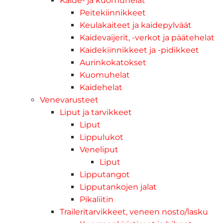
Kaide- ja kuomuhelat
Peitekiinnikkeet
Keulakaiteet ja kaidepylväät
Kaidevaijerit, -verkot ja päätehelat
Kaidekiinnikkeet ja -pidikkeet
Aurinkokatokset
Kuomuhelat
Kaidehelat
Venevarusteet
Liput ja tarvikkeet
Liput
Lippulukot
Veneliput
Liput
Lipputangot
Lipputankojen jalat
Pikaliitin
Traileritarvikkeet, veneen nosto/lasku