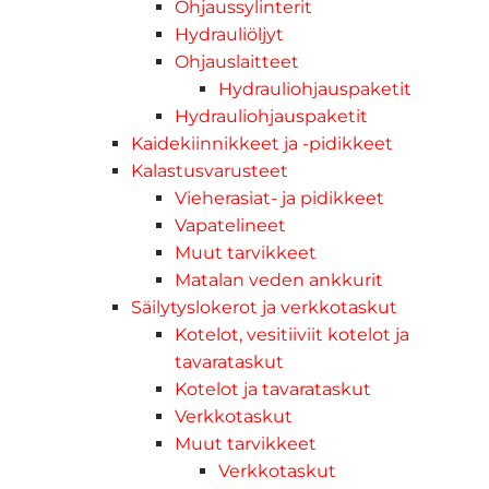
Ohjaussylinterit
Hydrauliöljyt
Ohjauslaitteet
Hydrauliohjauspaketit
Hydrauliohjauspaketit
Kaidekiinnikkeet ja -pidikkeet
Kalastusvarusteet
Vieherasiat- ja pidikkeet
Vapatelineet
Muut tarvikkeet
Matalan veden ankkurit
Säilytyslokerot ja verkkotaskut
Kotelot, vesitiiviit kotelot ja
tavarataskut
Kotelot ja tavarataskut
Verkkotaskut
Muut tarvikkeet
Verkkotaskut