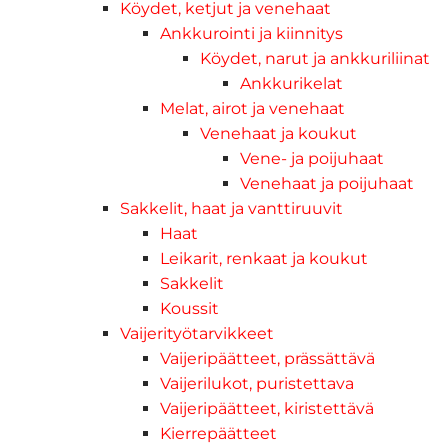
Köydet, ketjut ja venehaat
Ankkurointi ja kiinnitys
Köydet, narut ja ankkuriliinat
Ankkurikelat
Melat, airot ja venehaat
Venehaat ja koukut
Vene- ja poijuhaat
Venehaat ja poijuhaat
Sakkelit, haat ja vanttiruuvit
Haat
Leikarit, renkaat ja koukut
Sakkelit
Koussit
Vaijerityötarvikkeet
Vaijeripäätteet, prässättävä
Vaijerilukot, puristettava
Vaijeripäätteet, kiristettävä
Kierrepäätteet