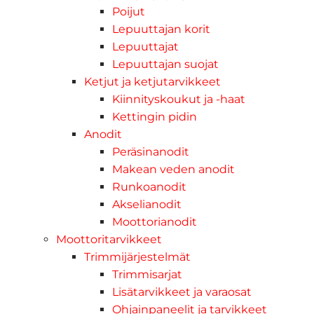
Poijut
Lepuuttajan korit
Lepuuttajat
Lepuuttajan suojat
Ketjut ja ketjutarvikkeet
Kiinnityskoukut ja -haat
Kettingin pidin
Anodit
Peräsinanodit
Makean veden anodit
Runkoanodit
Akselianodit
Moottorianodit
Moottoritarvikkeet
Trimmijärjestelmät
Trimmisarjat
Lisätarvikkeet ja varaosat
Ohjainpaneelit ja tarvikkeet