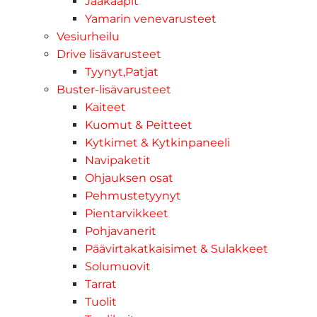
Jääkaapit
Yamarin venevarusteet
Vesiurheilu
Drive lisävarusteet
Tyynyt,Patjat
Buster-lisävarusteet
Kaiteet
Kuomut & Peitteet
Kytkimet & Kytkinpaneeli
Navipaketit
Ohjauksen osat
Pehmustetyynyt
Pientarvikkeet
Pohjavanerit
Päävirtakatkaisimet & Sulakkeet
Solumuovit
Tarrat
Tuolit