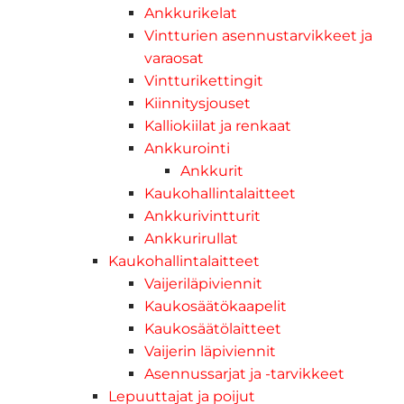
Ankkurikelat
Vintturien asennustarvikkeet ja
varaosat
Vintturikettingit
Kiinnitysjouset
Kalliokiilat ja renkaat
Ankkurointi
Ankkurit
Kaukohallintalaitteet
Ankkurivintturit
Ankkurirullat
Kaukohallintalaitteet
Vaijeriläpiviennit
Kaukosäätökaapelit
Kaukosäätölaitteet
Vaijerin läpiviennit
Asennussarjat ja -tarvikkeet
Lepuuttajat ja poijut