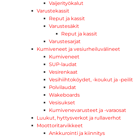
Vaijerityökalut
Varustekassit
Reput ja kassit
Varustesäkit
Reput ja kassit
Varustesarjat
Kumiveneet ja vesiurheiluvälineet
Kumiveneet
SUP-laudat
Vesirenkaat
Vesihiihtoköydet, -koukut ja -peilit
Polvilaudat
Wakeboards
Vesisukset
Kumivenevarusteet ja -varaosat
Luukut, hyttysverkot ja rullaverhot
Moottoritarvikkeet
Ankkurointi ja kiinnitys