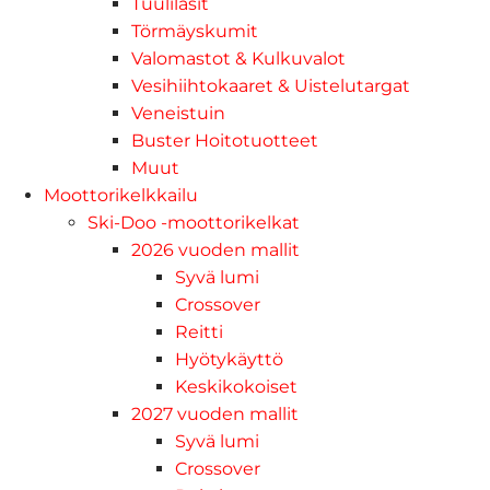
Tuulilasit
Törmäyskumit
Valomastot & Kulkuvalot
Vesihiihtokaaret & Uistelutargat
Veneistuin
Buster Hoitotuotteet
Muut
Moottorikelkkailu
Ski-Doo -moottorikelkat
2026 vuoden mallit
Syvä lumi
Crossover
Reitti
Hyötykäyttö
Keskikokoiset
2027 vuoden mallit
Syvä lumi
Crossover