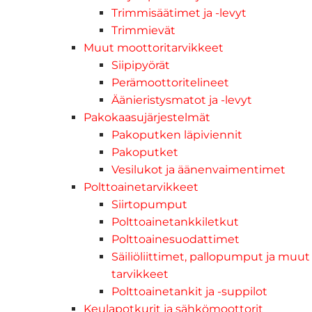
Trimmisäätimet ja -levyt
Trimmievät
Muut moottoritarvikkeet
Siipipyörät
Perämoottoritelineet
Äänieristysmatot ja -levyt
Pakokaasujärjestelmät
Pakoputken läpiviennit
Pakoputket
Vesilukot ja äänenvaimentimet
Polttoainetarvikkeet
Siirtopumput
Polttoainetankkiletkut
Polttoainesuodattimet
Säiliöliittimet, pallopumput ja muut
tarvikkeet
Polttoainetankit ja -suppilot
Keulapotkurit ja sähkömoottorit