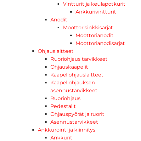
Vintturit ja keulapotkurit
Ankkurivintturit
Anodit
Moottorisinkkisarjat
Moottorianodit
Moottorianodisarjat
Ohjauslaitteet
Ruoriohjaus tarvikkeet
Ohjauskaapelit
Kaapeliohjauslaitteet
Kaapeliohjauksen
asennustarvikkeet
Ruoriohjaus
Pedestalit
Ohjauspyörät ja ruorit
Asennustarvikkeet
Ankkurointi ja kiinnitys
Ankkurit