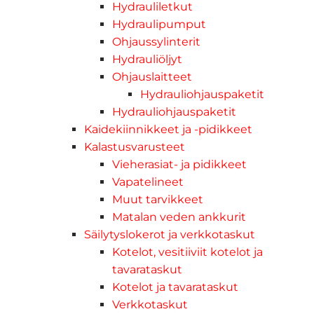
Hydrauliletkut
Hydraulipumput
Ohjaussylinterit
Hydrauliöljyt
Ohjauslaitteet
Hydrauliohjauspaketit
Hydrauliohjauspaketit
Kaidekiinnikkeet ja -pidikkeet
Kalastusvarusteet
Vieherasiat- ja pidikkeet
Vapatelineet
Muut tarvikkeet
Matalan veden ankkurit
Säilytyslokerot ja verkkotaskut
Kotelot, vesitiiviit kotelot ja
tavarataskut
Kotelot ja tavarataskut
Verkkotaskut