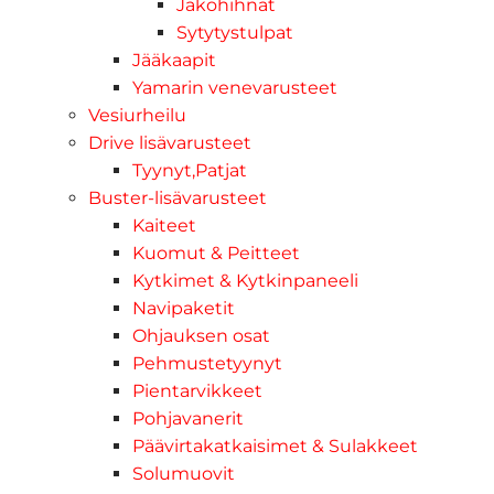
Jakohihnat
Sytytystulpat
Jääkaapit
Yamarin venevarusteet
Vesiurheilu
Drive lisävarusteet
Tyynyt,Patjat
Buster-lisävarusteet
Kaiteet
Kuomut & Peitteet
Kytkimet & Kytkinpaneeli
Navipaketit
Ohjauksen osat
Pehmustetyynyt
Pientarvikkeet
Pohjavanerit
Päävirtakatkaisimet & Sulakkeet
Solumuovit