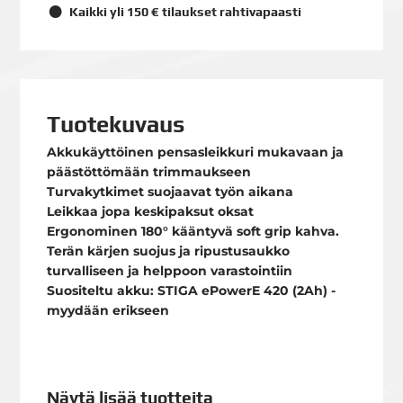
Kaikki yli 150 € tilaukset rahtivapaasti
Tuotekuvaus
Akkukäyttöinen pensasleikkuri mukavaan ja
päästöttömään trimmaukseen
Turvakytkimet suojaavat työn aikana
Leikkaa jopa keskipaksut oksat
Ergonominen 180° kääntyvä soft grip kahva.
Terän kärjen suojus ja ripustusaukko
turvalliseen ja helppoon varastointiin
Suositeltu akku: STIGA ePowerE 420 (2Ah) -
myydään erikseen
Näytä lisää tuotteita