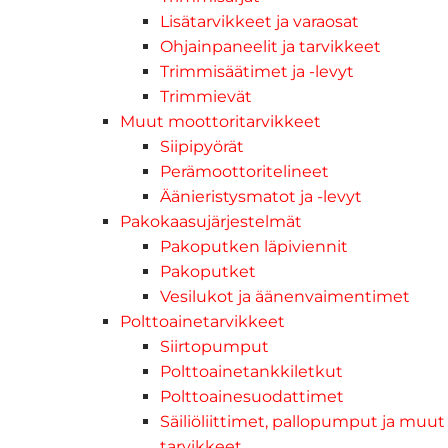
Lisätarvikkeet ja varaosat
Ohjainpaneelit ja tarvikkeet
Trimmisäätimet ja -levyt
Trimmievät
Muut moottoritarvikkeet
Siipipyörät
Perämoottoritelineet
Äänieristysmatot ja -levyt
Pakokaasujärjestelmät
Pakoputken läpiviennit
Pakoputket
Vesilukot ja äänenvaimentimet
Polttoainetarvikkeet
Siirtopumput
Polttoainetankkiletkut
Polttoainesuodattimet
Säiliöliittimet, pallopumput ja muut
tarvikkeet