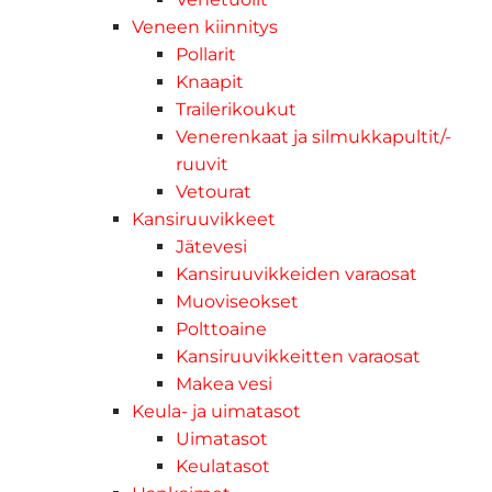
Veneen kiinnitys
Pollarit
Knaapit
Trailerikoukut
Venerenkaat ja silmukkapultit/-
ruuvit
Vetourat
Kansiruuvikkeet
Jätevesi
Kansiruuvikkeiden varaosat
Muoviseokset
Polttoaine
Kansiruuvikkeitten varaosat
Makea vesi
Keula- ja uimatasot
Uimatasot
Keulatasot