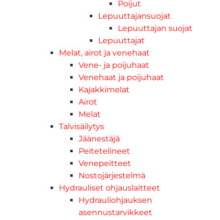
Poijut
Lepuuttajansuojat
Lepuuttajan suojat
Lepuuttajat
Melat, airot ja venehaat
Vene- ja poijuhaat
Venehaat ja poijuhaat
Kajakkimelat
Airot
Melat
Talvisäilytys
Jäänestäjä
Peitetelineet
Venepeitteet
Nostojärjestelmä
Hydrauliset ohjauslaitteet
Hydrauliohjauksen
asennustarvikkeet