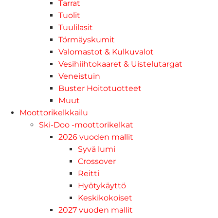
Tarrat
Tuolit
Tuulilasit
Törmäyskumit
Valomastot & Kulkuvalot
Vesihiihtokaaret & Uistelutargat
Veneistuin
Buster Hoitotuotteet
Muut
Moottorikelkkailu
Ski-Doo -moottorikelkat
2026 vuoden mallit
Syvä lumi
Crossover
Reitti
Hyötykäyttö
Keskikokoiset
2027 vuoden mallit