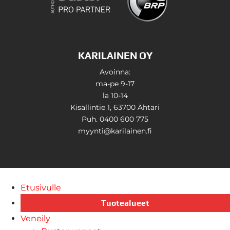
KARILAINEN OY
Avoinna:
ma-pe 9-17
la 10-14
Kisällintie 1, 63700 Ähtäri
Puh. 0400 600 775
myynti@karilainen.fi
Etusivulle
Tuotealueet
Veneily