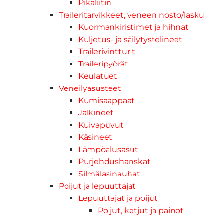
Pikaliitin
Traileritarvikkeet, veneen nosto/lasku
Kuormankiristimet ja hihnat
Kuljetus- ja säilytystelineet
Trailerivintturit
Traileripyörät
Keulatuet
Veneilyasusteet
Kumisaappaat
Jalkineet
Kuivapuvut
Käsineet
Lämpöalusasut
Purjehdushanskat
Silmälasinauhat
Poijut ja lepuuttajat
Lepuuttajat ja poijut
Poijut, ketjut ja painot