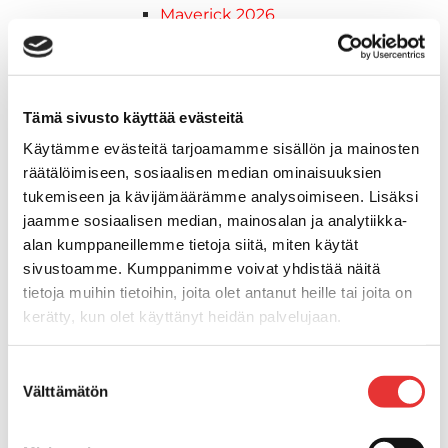
Maverick 2026
Mönkijöiden lisävarusteet ja -tarvikkeet
Ajolasit
Asusteet
Can-Am varusteet
Tämä sivusto käyttää evästeitä
Huoltotarvikkeet
Käytämme evästeitä tarjoamamme sisällön ja mainosten
Motobatt akut
räätälöimiseen, sosiaalisen median ominaisuuksien
Puskulevyt
tukemiseen ja kävijämäärämme analysoimiseen. Lisäksi
Rengas/Vannesetit
jaamme sosiaalisen median, mainosalan ja analytiikka-
Työvalot
alan kumppaneillemme tietoja siitä, miten käytät
Vinssit
sivustoamme. Kumppanimme voivat yhdistää näitä
Piha ja puutarha
tietoja muihin tietoihin, joita olet antanut heille tai joita on
STIGA ajoleikkurit
kerätty, kun olet käyttänyt heidän palvelujaan.
STIGA ruohonleikkurit
STIGA robottileikkurit
Lisätietoja:
karilainen.fi/tietosuoja
Suostumuksen
STIGA pienkoneet
Välttämätön
valinta
STIGA lumilingot
Vapaa-aika