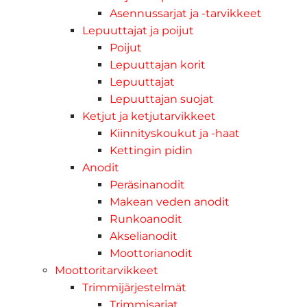
Asennussarjat ja -tarvikkeet
Lepuuttajat ja poijut
Poijut
Lepuuttajan korit
Lepuuttajat
Lepuuttajan suojat
Ketjut ja ketjutarvikkeet
Kiinnityskoukut ja -haat
Kettingin pidin
Anodit
Peräsinanodit
Makean veden anodit
Runkoanodit
Akselianodit
Moottorianodit
Moottoritarvikkeet
Trimmijärjestelmät
Trimmisarjat