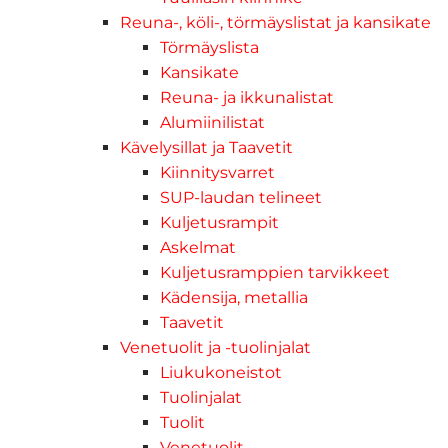
Reuna-, köli-, törmäyslistat ja kansikate
Törmäyslista
Kansikate
Reuna- ja ikkunalistat
Alumiinilistat
Kävelysillat ja Taavetit
Kiinnitysvarret
SUP-laudan telineet
Kuljetusrampit
Askelmat
Kuljetusramppien tarvikkeet
Kädensija, metallia
Taavetit
Venetuolit ja -tuolinjalat
Liukukoneistot
Tuolinjalat
Tuolit
Venetuolit