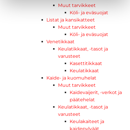
Muut tarvikkeet
Köli- ja eväsuojat
Listat ja kansikatteet
Muut tarvikkeet
Köli- ja eväsuojat
Venetikkaat
Keulatikkaat, -tasot ja
varusteet
Kasettitikkaat
Keulatikkaat
Kaide- ja kuomuhelat
Muut tarvikkeet
Kaidevaijerit, -verkot ja
päätehelat
Keulatikkaat, -tasot ja
varusteet
Keulakaiteet ja
kaidepylväät