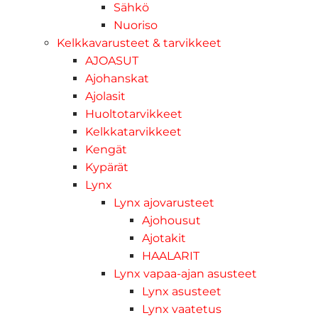
Sähkö
Nuoriso
Kelkkavarusteet & tarvikkeet
AJOASUT
Ajohanskat
Ajolasit
Huoltotarvikkeet
Kelkkatarvikkeet
Kengät
Kypärät
Lynx
Lynx ajovarusteet
Ajohousut
Ajotakit
HAALARIT
Lynx vapaa-ajan asusteet
Lynx asusteet
Lynx vaatetus