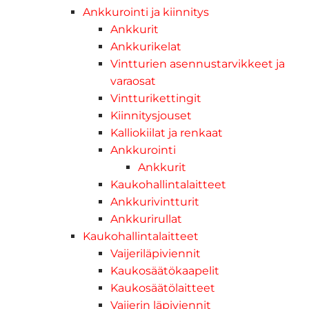
Ankkurointi ja kiinnitys
Ankkurit
Ankkurikelat
Vintturien asennustarvikkeet ja
varaosat
Vintturikettingit
Kiinnitysjouset
Kalliokiilat ja renkaat
Ankkurointi
Ankkurit
Kaukohallintalaitteet
Ankkurivintturit
Ankkurirullat
Kaukohallintalaitteet
Vaijeriläpiviennit
Kaukosäätökaapelit
Kaukosäätölaitteet
Vaijerin läpiviennit