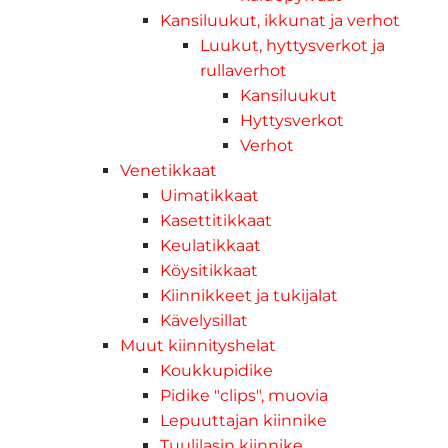
Kansiluukut, ikkunat ja verhot
Luukut, hyttysverkot ja
rullaverhot
Kansiluukut
Hyttysverkot
Verhot
Venetikkaat
Uimatikkaat
Kasettitikkaat
Keulatikkaat
Köysitikkaat
Kiinnikkeet ja tukijalat
Kävelysillat
Muut kiinnityshelat
Koukkupidike
Pidike "clips", muovia
Lepuuttajan kiinnike
Tuulilasin kiinnike