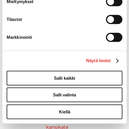
Mieltymykset
Paidat
Hupparit
Takit
Tilastot
Ajolasit
Aurinkolasit
Markkinointi
Tarjoukset
Poistotuotteet
Lahjakortti
Näytä tiedot
Maritim venetarvikkeet
Kansihelat
Listat ja kansikatteet
Salli kaikki
Törmäyslista
Reuna- ja ikkunalistat
Salli valinta
Alumiinilistat
Kansikate
Kiellä
Venevarusteet
Reuna-, köli-, törmäyslistat ja
kansikate