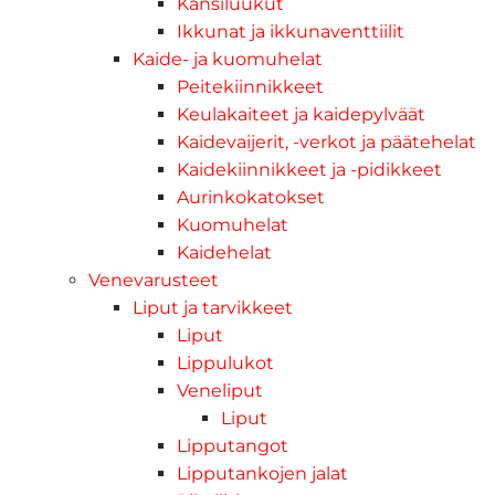
Kansiluukut
Ikkunat ja ikkunaventtiilit
Kaide- ja kuomuhelat
Peitekiinnikkeet
Keulakaiteet ja kaidepylväät
Kaidevaijerit, -verkot ja päätehelat
Kaidekiinnikkeet ja -pidikkeet
Aurinkokatokset
Kuomuhelat
Kaidehelat
Venevarusteet
Liput ja tarvikkeet
Liput
Lippulukot
Veneliput
Liput
Lipputangot
Lipputankojen jalat