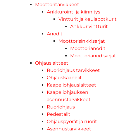
Moottoritarvikkeet
Ankkurointi ja kiinnitys
Vintturit ja keulapotkurit
Ankkurivintturit
Anodit
Moottorisinkkisarjat
Moottorianodit
Moottorianodisarjat
Ohjauslaitteet
Ruoriohjaus tarvikkeet
Ohjauskaapelit
Kaapeliohjauslaitteet
Kaapeliohjauksen
asennustarvikkeet
Ruoriohjaus
Pedestalit
Ohjauspyörät ja ruorit
Asennustarvikkeet