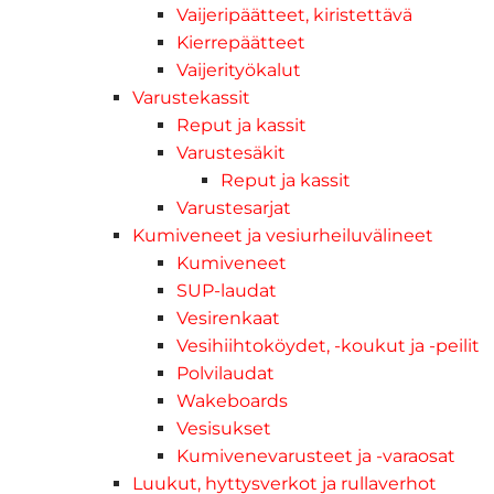
Vaijeripäätteet, kiristettävä
Kierrepäätteet
Vaijerityökalut
Varustekassit
Reput ja kassit
Varustesäkit
Reput ja kassit
Varustesarjat
Kumiveneet ja vesiurheiluvälineet
Kumiveneet
SUP-laudat
Vesirenkaat
Vesihiihtoköydet, -koukut ja -peilit
Polvilaudat
Wakeboards
Vesisukset
Kumivenevarusteet ja -varaosat
Luukut, hyttysverkot ja rullaverhot