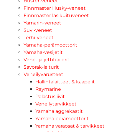
Buster-veneet
Finnmaster Husky-veneet
Finnmaster lasikuituveneet
Yamarin-veneet
Suvi-veneet
Terhi-veneet
Yamaha-perämoottorit
Yamaha-vesijetit
Vene- ja jettitrailerit
Savorak-laiturit
Veneilyvarusteet
Hallintalaitteet & kaapelit
Raymarine
Pelastusliivit
Veneilytarvikkeet
Yamaha aggrekaatit
Yamaha perämoottorit
Yamaha varaosat & tarvikkeet