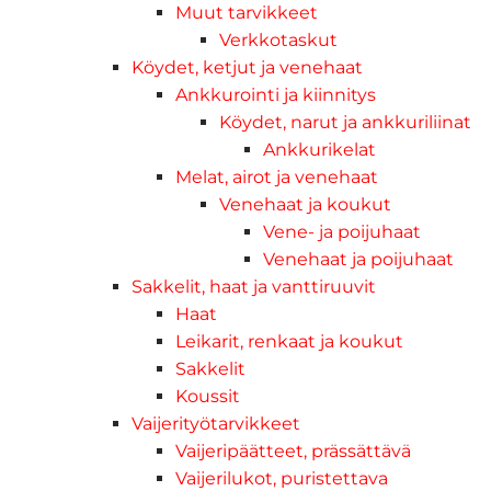
Muut tarvikkeet
Verkkotaskut
Köydet, ketjut ja venehaat
Ankkurointi ja kiinnitys
Köydet, narut ja ankkuriliinat
Ankkurikelat
Melat, airot ja venehaat
Venehaat ja koukut
Vene- ja poijuhaat
Venehaat ja poijuhaat
Sakkelit, haat ja vanttiruuvit
Haat
Leikarit, renkaat ja koukut
Sakkelit
Koussit
Vaijerityötarvikkeet
Vaijeripäätteet, prässättävä
Vaijerilukot, puristettava