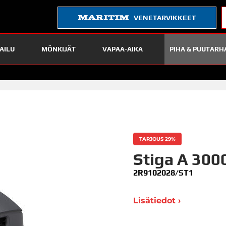
VENETARVIKKEET
AILU
MÖNKIJÄT
VAPAA-AIKA
PIHA & PUUTARH
TARJOUS 29%
Stiga A 300
2R9102028/ST1
Lisätiedot ›