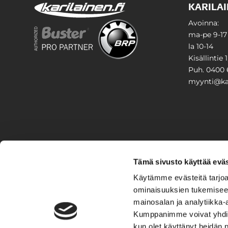
KARILAI
Avoinna:
ma-pe 9-17
la 10-14
Kisällintie 
Puh. 0400 
myynti@kar
PIHA & 
Tämä sivusto käyttää eväs
Stiga
Käytämme evästeitä tarjoa
ominaisuuksien tukemisee
VAIHTO
mainosalan ja analytiikka-
Kumppanimme voivat yhdistää 
Veneet
Kelkat ja m
kun olet käyttänyt heidän 