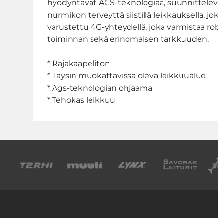
hyödyntävät AGS-teknologiaa, suunnittelevat
nurmikon terveyttä siistillä leikkauksella, j
varustettu 4G-yhteydellä, joka varmistaa r
toiminnan sekä erinomaisen tarkkuuden.
* Rajakaapeliton
* Täysin muokattavissa oleva leikkuualue
* Ags-teknologian ohjaama
* Tehokas leikkuu