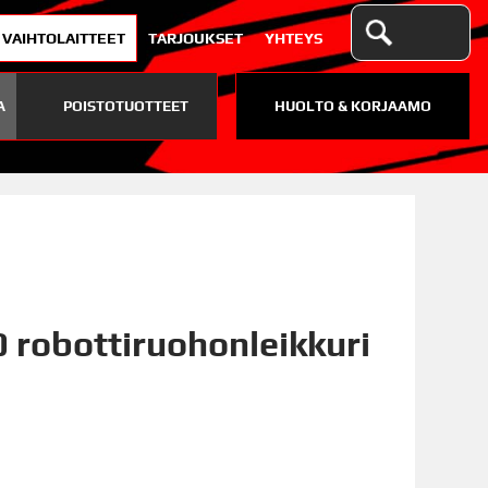
VAIHTOLAITTEET
TARJOUKSET
YHTEYS
A
POISTOTUOTTEET
HUOLTO & KORJAAMO
0 robottiruohonleikkuri