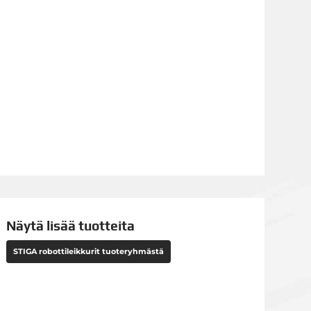
Näytä lisää tuotteita
STIGA robottileikkurit tuoteryhmästä