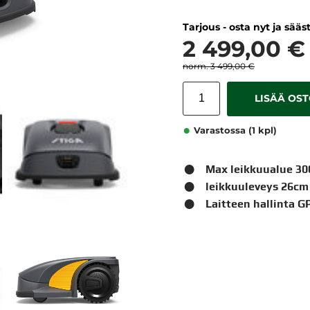
Tarjous - osta nyt ja sääs
2 499,00 €
3 499,00 €
LISÄÄ OS
Varastossa (1 kpl)
Max leikkuualue 3
leikkuuleveys 26cm
Laitteen hallinta G