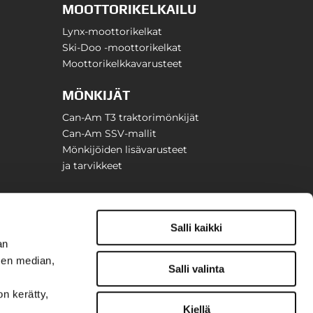
MOOTTORIKELKAILU
Lynx-moottorikelkat
Ski-Doo -moottorikelkat
Moottorikelkkavarusteet
MÖNKIJÄT
Can-Am T3 traktorimönkijät
Can-Am SSV-mallit
Mönkijöiden lisävarusteet
ja tarvikkeet
Salli kaikki
an
sen median,
Salli valinta
on kerätty,
Kiellä