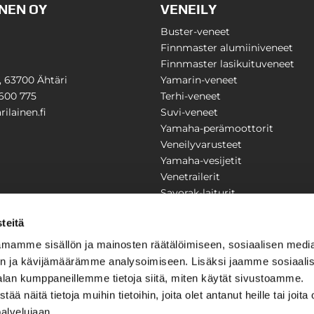
NEN OY
VENEILY
Buster-veneet
Finnmaster alumiiniveneet
Finnmaster lasikuituveneet
1, 63700 Ähtäri
Yamarin-veneet
600 775
Terhi-veneet
ilainen.fi
Suvi-veneet
Yamaha-perämoottorit
Veneilyvarusteet
Yamaha-vesijetit
Venetrailerit
Savorak-laiturit
PUUTARHA
KARILAINEN
teitä
Yritysesittely
mamme sisällön ja mainosten räätälöimiseen, sosiaalisen medi
Yhteystiedot
n ja kävijämäärämme analysoimiseen. Lisäksi jaamme sosiaali
LAITTEET
Huolto ja korjaamo
alan kumppaneillemme tietoja siitä, miten käytät sivustoamme.
Ajankohtaista
näitä tietoja muihin tietoihin, joita olet antanut heille tai joita 
Tarjouspyyntö
önkijät
palvelujaan.