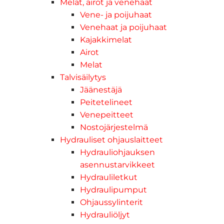
Melat, airot ja venehaat
Vene- ja poijuhaat
Venehaat ja poijuhaat
Kajakkimelat
Airot
Melat
Talvisäilytys
Jäänestäjä
Peitetelineet
Venepeitteet
Nostojärjestelmä
Hydrauliset ohjauslaitteet
Hydrauliohjauksen
asennustarvikkeet
Hydrauliletkut
Hydraulipumput
Ohjaussylinterit
Hydrauliöljyt