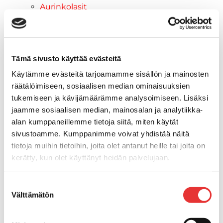
Aurinkolasit
Tarjoukset
Poistotuotteet
Lahjakortti
Maritim venetarvikkeet
Tämä sivusto käyttää evästeitä
Kansihelat
Käytämme evästeitä tarjoamamme sisällön ja mainosten
Listat ja kansikatteet
räätälöimiseen, sosiaalisen median ominaisuuksien
Törmäyslista
tukemiseen ja kävijämäärämme analysoimiseen. Lisäksi
Reuna- ja ikkunalistat
jaamme sosiaalisen median, mainosalan ja analytiikka-
Alumiinilistat
alan kumppaneillemme tietoja siitä, miten käytät
Kansikate
sivustoamme. Kumppanimme voivat yhdistää näitä
Venevarusteet
tietoja muihin tietoihin, joita olet antanut heille tai joita on
Reuna-, köli-, törmäyslistat ja
kerätty, kun olet käyttänyt heidän palvelujaan.
kansikate
Muut tarvikkeet
Lisätietoja:
karilainen.fi/tietosuoja
Suostumuksen
Köli- ja eväsuojat
Välttämätön
valinta
Listat ja kansikatteet
Muut tarvikkeet