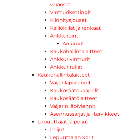
varaosat
Vintturikettingit
Kiinnitysjouset
Kalliokiilat ja renkaat
Ankkurointi
Ankkurit
Kaukohallintalaitteet
Ankkurivintturit
Ankkurirullat
Kaukohallintalaitteet
Vaijeriläpiviennit
Kaukosäätökaapelit
Kaukosäätölaitteet
Vaijerin läpiviennit
Asennussarjat ja -tarvikkeet
Lepuuttajat ja poijut
Poijut
Lepuuttajan korit