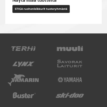
Näytä lisää tuotteita
STIGA ruohonleikkurit tuoteryhmästä