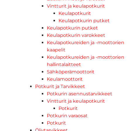
Vintturit ja keulapotkurit
Keulapotkurit
Keulapotkurin putket
Keulapotkurin putket
Keulapotkurin varokkeet
Keulapotkureiden ja -moottorien
kaapelit
Keulapotkureiden ja -moottorien
hallintalaitteet
Sähköperämoottorit
Keulamoottorit
Potkurit ja Tarvikkeet
Potkurin asennustarvikkeet
Vintturit ja keulapotkurit
Potkurit
Potkurin varaosat
Potkurit
Öljytarvikkeet