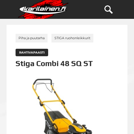
»
»
Piha ja puutarha
STIGA ruohonleikkurit
RAHTIVAPAASTI
Stiga Combi 48 SQ ST