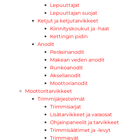
Lepuuttajat
Lepuuttajan suojat
Ketjut ja ketjutarvikkeet
Kiinnityskoukut ja -haat
Kettingin pidin
Anodit
Peräsinanodit
Makean veden anodit
Runkoanodit
Akselianodit
Moottorianodit
Moottoritarvikkeet
Trimmijärjestelmät
Trimmisarjat
Lisätarvikkeet ja varaosat
Ohjainpaneelit ja tarvikkeet
Trimmisäätimet ja -levyt
Trimmievät