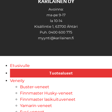
KARILAINEN OY
Avoinna:
ma-pe 9-17
la 10-14
Kisällintie 1, 63700 Ähtäri
Puh. 0400 600 775
myynti@karilainen.fi
Etusivulle
Tuotealueet
Veneily
Buster-veneet
Finnmaster Husky-veneet
Finnmaster lasikuituveneet
Yamarin-veneet
Suvi-veneet