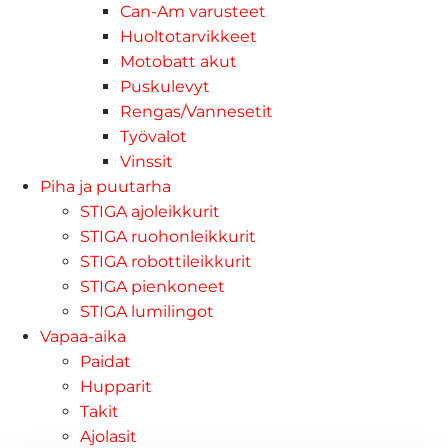
Can-Am varusteet
Huoltotarvikkeet
Motobatt akut
Puskulevyt
Rengas/Vannesetit
Työvalot
Vinssit
Piha ja puutarha
STIGA ajoleikkurit
STIGA ruohonleikkurit
STIGA robottileikkurit
STIGA pienkoneet
STIGA lumilingot
Vapaa-aika
Paidat
Hupparit
Takit
Ajolasit