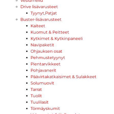
Vesiurheilu
Drive lisävarusteet
Tyynyt,Patjat
Buster-lisävarusteet
Kaiteet
Kuomut & Peitteet
Kytkimet & Kytkinpaneeli
Navipaketit
Ohjauksen osat
Pehmustetyynyt
Pientarvikkeet
Pohjavanerit
Päävirtakatkaisimet & Sulakkeet
Solumuovit
Tarrat
Tuolit
Tuulilasit
Törmäyskumit