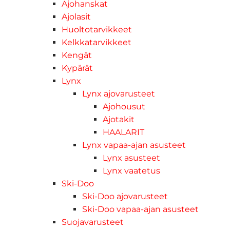
Ajohanskat
Ajolasit
Huoltotarvikkeet
Kelkkatarvikkeet
Kengät
Kypärät
Lynx
Lynx ajovarusteet
Ajohousut
Ajotakit
HAALARIT
Lynx vapaa-ajan asusteet
Lynx asusteet
Lynx vaatetus
Ski-Doo
Ski-Doo ajovarusteet
Ski-Doo vapaa-ajan asusteet
Suojavarusteet