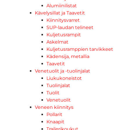
Alumiinilistat
Kävelysillat ja Taavetit
Kiinnitysvarret
SUP-laudan telineet
Kuljetusrampit
Askelmat
Kuljetusramppien tarvikkeet
Kädensija, metallia
Taavetit
Venetuolit ja -tuolinjalat
Liukukoneistot
Tuolinjalat
Tuolit
Venetuolit
Veneen kiinnitys
Pollarit
Knaapit
Trailerikoukut