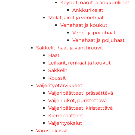
Köydet, narut ja ankkuriliinat
Ankkurikelat
Melat, airot ja venehaat
Venehaat ja koukut
Vene- ja poijuhaat
Venehaat ja poijuhaat
Sakkelit, haat ja vanttiruuvit
Haat
Leikarit, renkaat ja koukut
Sakkelit
Koussit
Vaijerityötarvikkeet
Vaijeripäätteet, prässättävä
Vaijerilukot, puristettava
Vaijeripäätteet, kiristettävä
Kierrepäätteet
Vaijerityökalut
Varustekassit