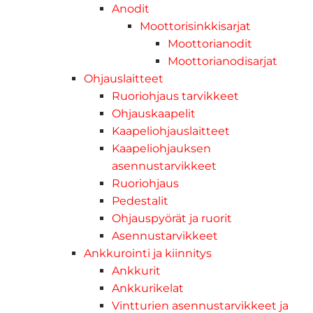
Anodit
Moottorisinkkisarjat
Moottorianodit
Moottorianodisarjat
Ohjauslaitteet
Ruoriohjaus tarvikkeet
Ohjauskaapelit
Kaapeliohjauslaitteet
Kaapeliohjauksen
asennustarvikkeet
Ruoriohjaus
Pedestalit
Ohjauspyörät ja ruorit
Asennustarvikkeet
Ankkurointi ja kiinnitys
Ankkurit
Ankkurikelat
Vintturien asennustarvikkeet ja