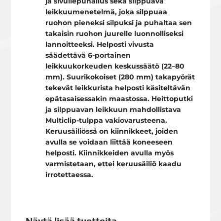
ja sivullepuhallus sekä silppuava
leikkuumenetelmä, joka silppuaa
ruohon pieneksi silpuksi ja puhaltaa sen
takaisin ruohon juurelle luonnolliseksi
lannoitteeksi. Helposti vivusta
säädettävä 6-portainen
leikkuukorkeuden keskussäätö (22–80
mm). Suurikokoiset (280 mm) takapyörät
tekevät leikkurista helposti käsiteltävän
epätasaisessakin maastossa. Heittoputki
ja silppuavan leikkuun mahdollistava
Multiclip-tulppa vakiovarusteena.
Keruusäiliössä on kiinnikkeet, joiden
avulla se voidaan liittää koneeseen
helposti. Kiinnikkeiden avulla myös
varmistetaan, ettei keruusäiliö kaadu
irrotettaessa.