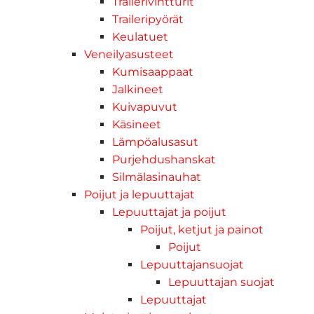
Trailerivintturit
Traileripyörät
Keulatuet
Veneilyasusteet
Kumisaappaat
Jalkineet
Kuivapuvut
Käsineet
Lämpöalusasut
Purjehdushanskat
Silmälasinauhat
Poijut ja lepuuttajat
Lepuuttajat ja poijut
Poijut, ketjut ja painot
Poijut
Lepuuttajansuojat
Lepuuttajan suojat
Lepuuttajat