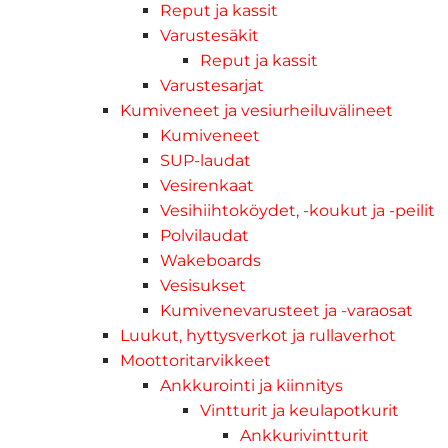
Reput ja kassit
Varustesäkit
Reput ja kassit
Varustesarjat
Kumiveneet ja vesiurheiluvälineet
Kumiveneet
SUP-laudat
Vesirenkaat
Vesihiihtoköydet, -koukut ja -peilit
Polvilaudat
Wakeboards
Vesisukset
Kumivenevarusteet ja -varaosat
Luukut, hyttysverkot ja rullaverhot
Moottoritarvikkeet
Ankkurointi ja kiinnitys
Vintturit ja keulapotkurit
Ankkurivintturit