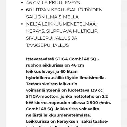
46 CM LEIKKUULEVEYS
60 LITRAN KERUUSÄILIÖ TÄYDEN
SÄILIÖN ILMAISIMELLA
NELJÄ LEIKKUUMENETELMÄÄ:
KERÄYS, SILPPUAVA MULTICLIP,
SIVULLEPUHALLUS JA
TAAKSEPUHALLUS
Itsevetävässä STIGA Combi 48 SQ -
ruohonleikkurissa on 46 cm
leikkuuleveys ja 60 litran
hybridikeruusäiliö täytön ilmaisimella.
Teräsrunkoisen leikkurin
voimanlähteenä on luotettava 139 cc
STIGA-moottori, jonka nettoteho on 2,2
kW kierrosnopeuden ollessa 2 900 r/min.
Combi 48 SQ -leikkurissa voit valita
neljästä leikkuumenetelmästä.
Leikkurissa on keräyksen lisäksi taakse-