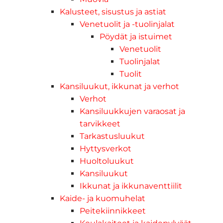
Kalusteet, sisustus ja astiat
Venetuolit ja -tuolinjalat
Pöydät ja istuimet
Venetuolit
Tuolinjalat
Tuolit
Kansiluukut, ikkunat ja verhot
Verhot
Kansiluukkujen varaosat ja
tarvikkeet
Tarkastusluukut
Hyttysverkot
Huoltoluukut
Kansiluukut
Ikkunat ja ikkunaventtiilit
Kaide- ja kuomuhelat
Peitekiinnikkeet