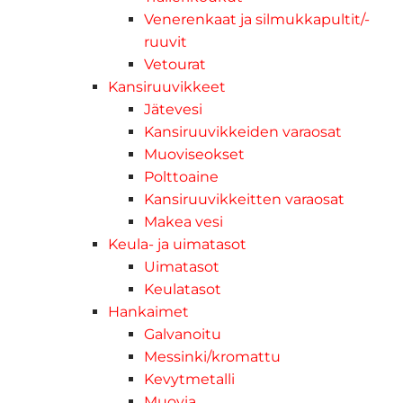
Venerenkaat ja silmukkapultit/-
ruuvit
Vetourat
Kansiruuvikkeet
Jätevesi
Kansiruuvikkeiden varaosat
Muoviseokset
Polttoaine
Kansiruuvikkeitten varaosat
Makea vesi
Keula- ja uimatasot
Uimatasot
Keulatasot
Hankaimet
Galvanoitu
Messinki/kromattu
Kevytmetalli
Muovia