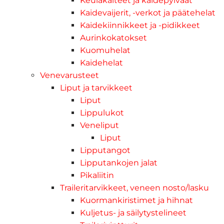
Keulakaiteet ja kaidepylväät
Kaidevaijerit, -verkot ja päätehelat
Kaidekiinnikkeet ja -pidikkeet
Aurinkokatokset
Kuomuhelat
Kaidehelat
Venevarusteet
Liput ja tarvikkeet
Liput
Lippulukot
Veneliput
Liput
Lipputangot
Lipputankojen jalat
Pikaliitin
Traileritarvikkeet, veneen nosto/lasku
Kuormankiristimet ja hihnat
Kuljetus- ja säilytystelineet