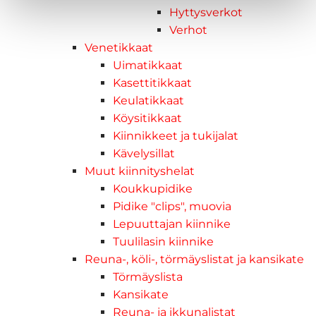
Hyttysverkot
Verhot
Venetikkaat
Uimatikkaat
Kasettitikkaat
Keulatikkaat
Köysitikkaat
Kiinnikkeet ja tukijalat
Kävelysillat
Muut kiinnityshelat
Koukkupidike
Pidike "clips", muovia
Lepuuttajan kiinnike
Tuulilasin kiinnike
Reuna-, köli-, törmäyslistat ja kansikate
Törmäyslista
Kansikate
Reuna- ja ikkunalistat