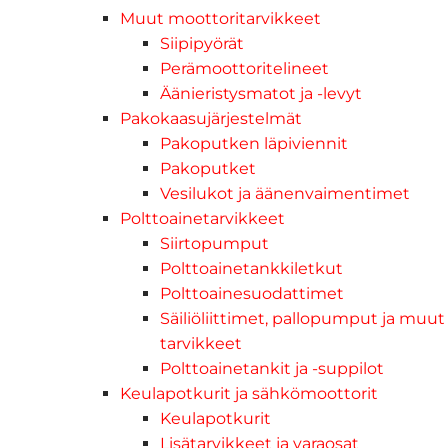
Muut moottoritarvikkeet
Siipipyörät
Perämoottoritelineet
Äänieristysmatot ja -levyt
Pakokaasujärjestelmät
Pakoputken läpiviennit
Pakoputket
Vesilukot ja äänenvaimentimet
Polttoainetarvikkeet
Siirtopumput
Polttoainetankkiletkut
Polttoainesuodattimet
Säiliöliittimet, pallopumput ja muut
tarvikkeet
Polttoainetankit ja -suppilot
Keulapotkurit ja sähkömoottorit
Keulapotkurit
Lisätarvikkeet ja varaosat