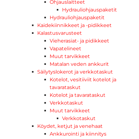
Ohjauslaitteet
Hydrauliohjauspaketit
Hydrauliohjauspaketit
Kaidekiinnikkeet ja -pidikkeet
Kalastusvarusteet
Vieherasiat- ja pidikkeet
Vapatelineet
Muut tarvikkeet
Matalan veden ankkurit
Säilytyslokerot ja verkkotaskut
Kotelot, vesitiiviit kotelot ja
tavarataskut
Kotelot ja tavarataskut
Verkkotaskut
Muut tarvikkeet
Verkkotaskut
Köydet, ketjut ja venehaat
Ankkurointi ja kiinnitys