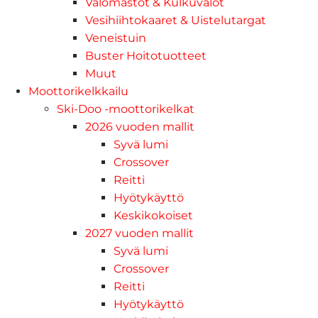
Valomastot & Kulkuvalot
Vesihiihtokaaret & Uistelutargat
Veneistuin
Buster Hoitotuotteet
Muut
Moottorikelkkailu
Ski-Doo -moottorikelkat
2026 vuoden mallit
Syvä lumi
Crossover
Reitti
Hyötykäyttö
Keskikokoiset
2027 vuoden mallit
Syvä lumi
Crossover
Reitti
Hyötykäyttö