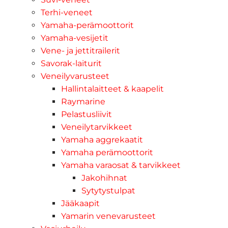
Terhi-veneet
Yamaha-perämoottorit
Yamaha-vesijetit
Vene- ja jettitrailerit
Savorak-laiturit
Veneilyvarusteet
Hallintalaitteet & kaapelit
Raymarine
Pelastusliivit
Veneilytarvikkeet
Yamaha aggrekaatit
Yamaha perämoottorit
Yamaha varaosat & tarvikkeet
Jakohihnat
Sytytystulpat
Jääkaapit
Yamarin venevarusteet