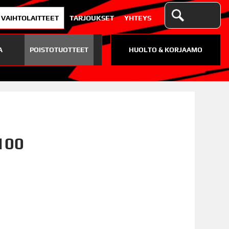
VAIHTOLAITTEET
TARJOUKSET
YHTEYS
A
POISTOTUOTTEET
HUOLTO & KORJAAMO
 100