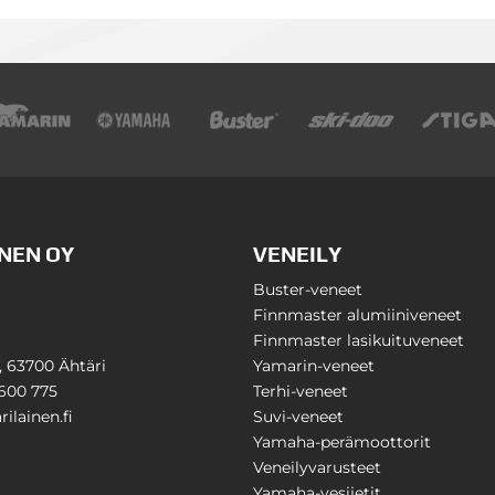
NEN OY
VENEILY
Buster-veneet
Finnmaster alumiiniveneet
Finnmaster lasikuituveneet
1, 63700 Ähtäri
Yamarin-veneet
600 775
Terhi-veneet
ilainen.fi
Suvi-veneet
Yamaha-perämoottorit
Veneilyvarusteet
Yamaha-vesijetit