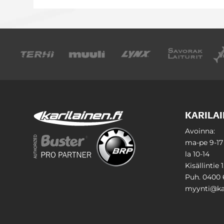
KARILAI
Avoinna:
ma-pe 9-17
la 10-14
Kisällintie 
Puh. 0400 
myynti@kar