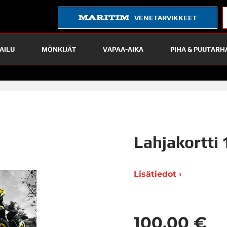
VENETARVIKKEET
AILU
MÖNKIJÄT
VAPAA-AIKA
PIHA & PUUTARH
Lahjakortti
Lisätiedot ›
100,00 €