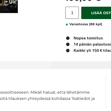
LISÄÄ OS
Varastossa (88 kpl)
Nopea toimitus
14 päivän palautus
Kaikki yli 150 € til
usosoitteeseen. Mikäli haluat, että lähetämme
siitä tilauksen yhteydessä kohdassa 'lisätiedot ja