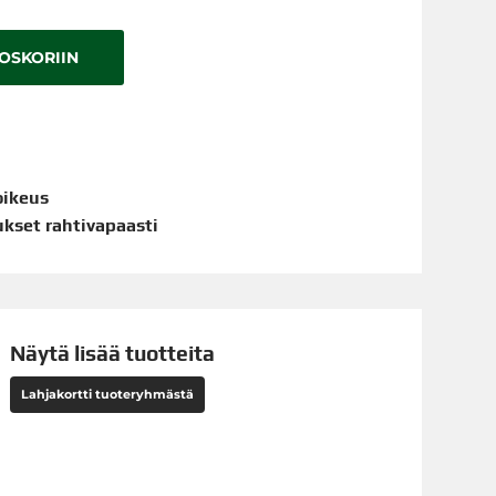
TOSKORIIN
oikeus
aukset rahtivapaasti
Näytä lisää tuotteita
Lahjakortti tuoteryhmästä