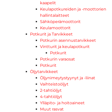
kaapelit
Keulapotkureiden ja -moottorien
hallintalaitteet
Sähköperämoottorit
Keulamoottorit
Potkurit ja Tarvikkeet
Potkurin asennustarvikkeet
Vintturit ja keulapotkurit
Potkurit
Potkurin varaosat
Potkurit
Öljytarvikkeet
Öljynimeytystyynyt ja -liinat
Vaihteistoöljyt
2-tahtiöljyt
4-tahtiöljyt
Ylläpito- ja hoitoaineet
Muut rasvat