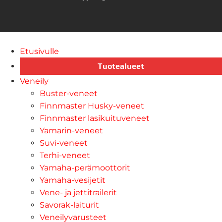
Etusivulle
Tuotealueet
Veneily
Buster-veneet
Finnmaster Husky-veneet
Finnmaster lasikuituveneet
Yamarin-veneet
Suvi-veneet
Terhi-veneet
Yamaha-perämoottorit
Yamaha-vesijetit
Vene- ja jettitrailerit
Savorak-laiturit
Veneilyvarusteet