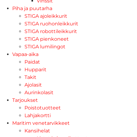
Vinssit
Piha ja puutarha
STIGA ajoleikkurit
STIGA ruohonleikkurit
STIGA robottileikkurit
STIGA pienkoneet
STIGA lumilingot
Vapaa-aika
Paidat
Hupparit
Takit
Ajolasit
Aurinkolasit
Tarjoukset
Poistotuotteet
Lahjakortti
Maritim venetarvikkeet
Kansihelat