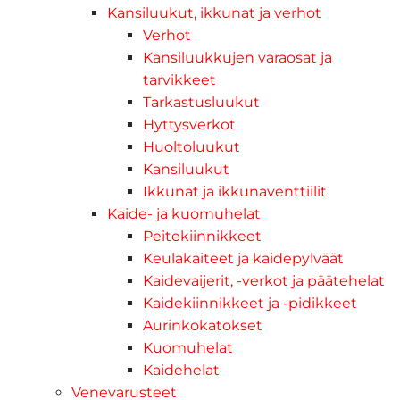
Kansiluukut, ikkunat ja verhot
Verhot
Kansiluukkujen varaosat ja
tarvikkeet
Tarkastusluukut
Hyttysverkot
Huoltoluukut
Kansiluukut
Ikkunat ja ikkunaventtiilit
Kaide- ja kuomuhelat
Peitekiinnikkeet
Keulakaiteet ja kaidepylväät
Kaidevaijerit, -verkot ja päätehelat
Kaidekiinnikkeet ja -pidikkeet
Aurinkokatokset
Kuomuhelat
Kaidehelat
Venevarusteet