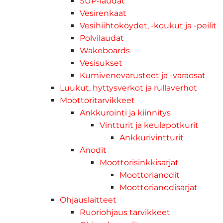
SUP-laudat
Vesirenkaat
Vesihiihtoköydet, -koukut ja -peilit
Polvilaudat
Wakeboards
Vesisukset
Kumivenevarusteet ja -varaosat
Luukut, hyttysverkot ja rullaverhot
Moottoritarvikkeet
Ankkurointi ja kiinnitys
Vintturit ja keulapotkurit
Ankkurivintturit
Anodit
Moottorisinkkisarjat
Moottorianodit
Moottorianodisarjat
Ohjauslaitteet
Ruoriohjaus tarvikkeet