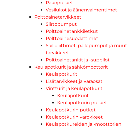
Pakoputket
Vesilukot ja äänenvaimentimet
Polttoainetarvikkeet
Siirtopumput
Polttoainetankkiletkut
Polttoainesuodattimet
Säiliöliittimet, pallopumput ja muut
tarvikkeet
Polttoainetankit ja -suppilot
Keulapotkurit ja sähkömoottorit
Keulapotkurit
Lisätarvikkeet ja varaosat
Vintturit ja keulapotkurit
Keulapotkurit
Keulapotkurin putket
Keulapotkurin putket
Keulapotkurin varokkeet
Keulapotkureiden ja -moottorien