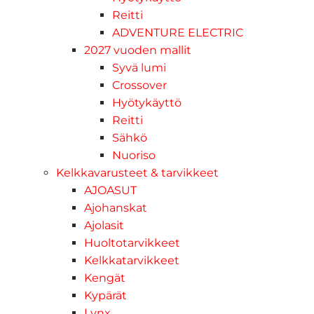
Reitti
ADVENTURE ELECTRIC
2027 vuoden mallit
Syvä lumi
Crossover
Hyötykäyttö
Reitti
Sähkö
Nuoriso
Kelkkavarusteet & tarvikkeet
AJOASUT
Ajohanskat
Ajolasit
Huoltotarvikkeet
Kelkkatarvikkeet
Kengät
Kypärät
Lynx