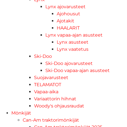
Lynx ajovarusteet
Ajohousut
Ajotakit
HAALARIT
Lynx vapaa-ajan asusteet
Lynx asusteet
Lynx vaatetus
Ski-Doo
Ski-Doo ajovarusteet
Ski-Doo vapaa-ajan asusteet
Suojavarusteet
TELAMATOT
Vapaa-aika
Variaattorin hihnat
Woody's ohjausraudat
Mönkijät
Can-Am traktorimönkijät