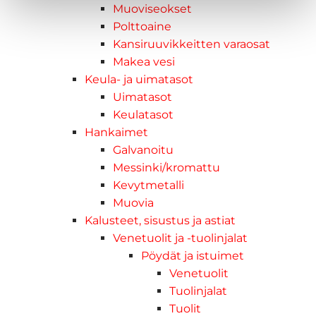
Muoviseokset
Polttoaine
Kansiruuvikkeitten varaosat
Makea vesi
Keula- ja uimatasot
Uimatasot
Keulatasot
Hankaimet
Galvanoitu
Messinki/kromattu
Kevytmetalli
Muovia
Kalusteet, sisustus ja astiat
Venetuolit ja -tuolinjalat
Pöydät ja istuimet
Venetuolit
Tuolinjalat
Tuolit