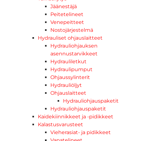
Jäänestäjä
Peitetelineet
Venepeitteet
Nostojärjestelmä
Hydrauliset ohjauslaitteet
Hydrauliohjauksen
asennustarvikkeet
Hydrauliletkut
Hydraulipumput
Ohjaussylinterit
Hydrauliöljyt
Ohjauslaitteet
Hydrauliohjauspaketit
Hydrauliohjauspaketit
Kaidekiinnikkeet ja -pidikkeet
Kalastusvarusteet
Vieherasiat- ja pidikkeet
Vapatelineet