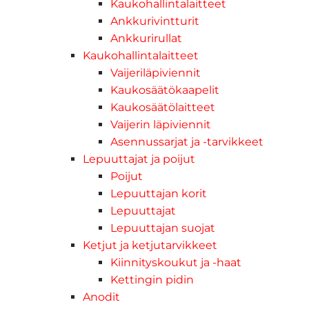
Kaukohallintalaitteet
Ankkurivintturit
Ankkurirullat
Kaukohallintalaitteet
Vaijeriläpiviennit
Kaukosäätökaapelit
Kaukosäätölaitteet
Vaijerin läpiviennit
Asennussarjat ja -tarvikkeet
Lepuuttajat ja poijut
Poijut
Lepuuttajan korit
Lepuuttajat
Lepuuttajan suojat
Ketjut ja ketjutarvikkeet
Kiinnityskoukut ja -haat
Kettingin pidin
Anodit