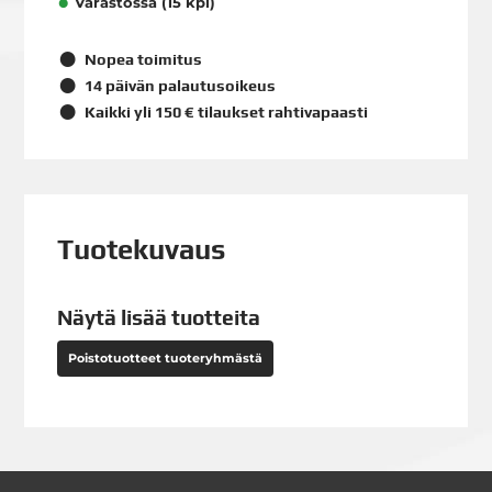
Varastossa (15 kpl)
Nopea toimitus
14 päivän palautusoikeus
Kaikki yli 150 € tilaukset rahtivapaasti
Tuotekuvaus
Näytä lisää tuotteita
Poistotuotteet tuoteryhmästä