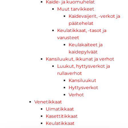
Kaide- ja kuomuhelat
Muut tarvikkeet
Kaidevaijerit, -verkot ja
päätehelat
Keulatikkaat, -tasot ja
varusteet
Keulakaiteet ja
kaidepylväät
Kansiluukut, ikkunat ja verhot
Luukut, hyttysverkot ja
rullaverhot
Kansiluukut
Hyttysverkot
Verhot
Venetikkaat
Uimatikkaat
Kasettitikkaat
Keulatikkaat