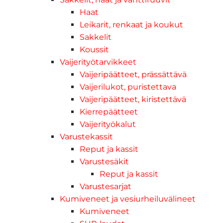
Haat
Leikarit, renkaat ja koukut
Sakkelit
Koussit
Vaijerityötarvikkeet
Vaijeripäätteet, prässättävä
Vaijerilukot, puristettava
Vaijeripäätteet, kiristettävä
Kierrepäätteet
Vaijerityökalut
Varustekassit
Reput ja kassit
Varustesäkit
Reput ja kassit
Varustesarjat
Kumiveneet ja vesiurheiluvälineet
Kumiveneet