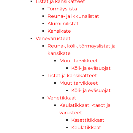
Listat ja kansikatteet
Törmäyslista
Reuna- ja ikkunalistat
Alumiinilistat
Kansikate
Venevarusteet
Reuna-, köli-, törmäyslistat ja
kansikate
Muut tarvikkeet
Köli- ja eväsuojat
Listat ja kansikatteet
Muut tarvikkeet
Köli- ja eväsuojat
Venetikkaat
Keulatikkaat, -tasot ja
varusteet
Kasettitikkaat
Keulatikkaat