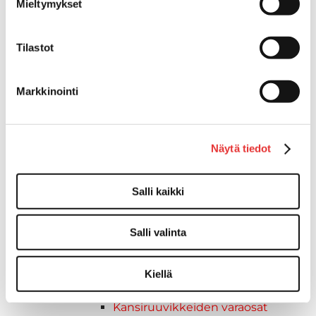
Mieltymykset
Kuljetusramppien tarvikkeet
Kädensija, metallia
Taavetit
Tilastot
Venetuolit ja -tuolinjalat
Liukukoneistot
Markkinointi
Tuolinjalat
Tuolit
Venetuolit
Veneen kiinnitys
Näytä tiedot
Pollarit
Knaapit
Salli kaikki
Trailerikoukut
Venerenkaat ja silmukkapultit/-
Salli valinta
ruuvit
Vetourat
Kansiruuvikkeet
Kiellä
Jätevesi
Kansiruuvikkeiden varaosat