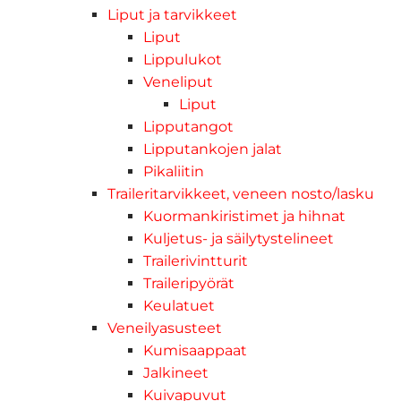
Liput ja tarvikkeet
Liput
Lippulukot
Veneliput
Liput
Lipputangot
Lipputankojen jalat
Pikaliitin
Traileritarvikkeet, veneen nosto/lasku
Kuormankiristimet ja hihnat
Kuljetus- ja säilytystelineet
Trailerivintturit
Traileripyörät
Keulatuet
Veneilyasusteet
Kumisaappaat
Jalkineet
Kuivapuvut