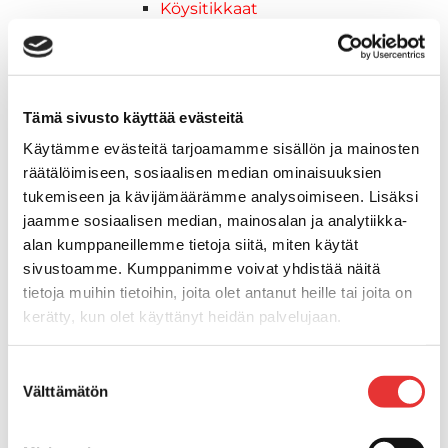
Köysitikkaat
Kiinnikkeet ja tukijalat
Kävelysillat
Muut kiinnityshelat
Koukkupidike
Tämä sivusto käyttää evästeitä
Pidike "clips", muovia
Käytämme evästeitä tarjoamamme sisällön ja mainosten
Lepuuttajan kiinnike
räätälöimiseen, sosiaalisen median ominaisuuksien
Tuulilasin kiinnike
tukemiseen ja kävijämäärämme analysoimiseen. Lisäksi
Reuna-, köli-, törmäyslistat ja kansikate
jaamme sosiaalisen median, mainosalan ja analytiikka-
Törmäyslista
alan kumppaneillemme tietoja siitä, miten käytät
Kansikate
sivustoamme. Kumppanimme voivat yhdistää näitä
Reuna- ja ikkunalistat
tietoja muihin tietoihin, joita olet antanut heille tai joita on
Alumiinilistat
kerätty, kun olet käyttänyt heidän palvelujaan.
Kävelysillat ja Taavetit
Kiinnitysvarret
Lisätietoja:
karilainen.fi/tietosuoja
Suostumuksen
SUP-laudan telineet
Välttämätön
valinta
Kuljetusrampit
Askelmat