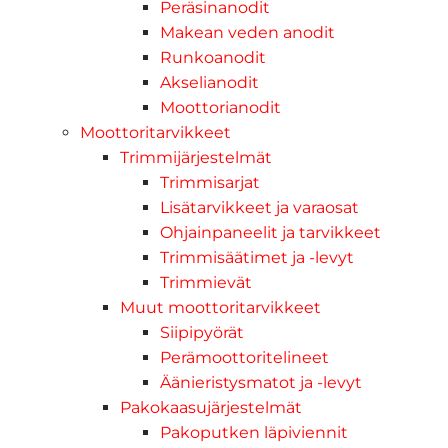
Peräsinanodit
Makean veden anodit
Runkoanodit
Akselianodit
Moottorianodit
Moottoritarvikkeet
Trimmijärjestelmät
Trimmisarjat
Lisätarvikkeet ja varaosat
Ohjainpaneelit ja tarvikkeet
Trimmisäätimet ja -levyt
Trimmievät
Muut moottoritarvikkeet
Siipipyörät
Perämoottoritelineet
Äänieristysmatot ja -levyt
Pakokaasujärjestelmät
Pakoputken läpiviennit