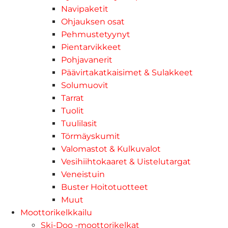
Navipaketit
Ohjauksen osat
Pehmustetyynyt
Pientarvikkeet
Pohjavanerit
Päävirtakatkaisimet & Sulakkeet
Solumuovit
Tarrat
Tuolit
Tuulilasit
Törmäyskumit
Valomastot & Kulkuvalot
Vesihiihtokaaret & Uistelutargat
Veneistuin
Buster Hoitotuotteet
Muut
Moottorikelkkailu
Ski-Doo -moottorikelkat