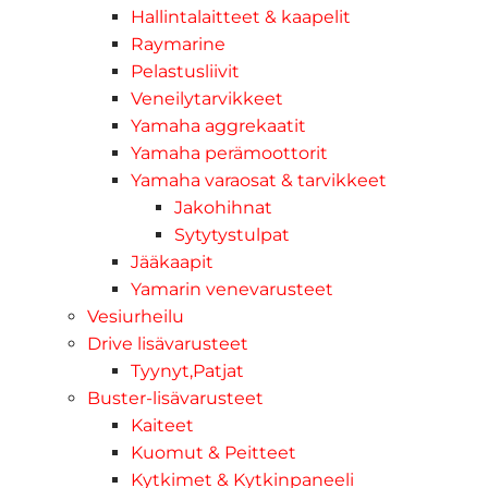
Hallintalaitteet & kaapelit
Raymarine
Pelastusliivit
Veneilytarvikkeet
Yamaha aggrekaatit
Yamaha perämoottorit
Yamaha varaosat & tarvikkeet
Jakohihnat
Sytytystulpat
Jääkaapit
Yamarin venevarusteet
Vesiurheilu
Drive lisävarusteet
Tyynyt,Patjat
Buster-lisävarusteet
Kaiteet
Kuomut & Peitteet
Kytkimet & Kytkinpaneeli