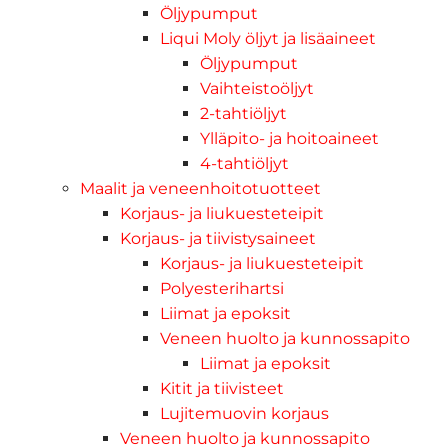
Öljypumput
Liqui Moly öljyt ja lisäaineet
Öljypumput
Vaihteistoöljyt
2-tahtiöljyt
Ylläpito- ja hoitoaineet
4-tahtiöljyt
Maalit ja veneenhoitotuotteet
Korjaus- ja liukuesteteipit
Korjaus- ja tiivistysaineet
Korjaus- ja liukuesteteipit
Polyesterihartsi
Liimat ja epoksit
Veneen huolto ja kunnossapito
Liimat ja epoksit
Kitit ja tiivisteet
Lujitemuovin korjaus
Veneen huolto ja kunnossapito