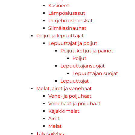
Käsineet
Lämpöalusasut
Purjehdushanskat
Silmälasinauhat
Poijut ja lepuuttajat
Lepuuttajat ja poijut
Poijut, ketjut ja painot
Poijut
Lepuuttajansuojat
Lepuuttajan suojat
Lepuuttajat
Melat, airot ja venehaat
Vene- ja poijuhaat
Venehaat ja poijuhaat
Kajakkimelat
Airot
Melat
Talvisäilytys