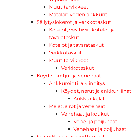
Muut tarvikkeet
Matalan veden ankkurit
Säilytyslokerot ja verkkotaskut
Kotelot, vesitiiviit kotelot ja
tavarataskut
Kotelot ja tavarataskut
Verkkotaskut
Muut tarvikkeet
Verkkotaskut
Köydet, ketjut ja venehaat
Ankkurointi ja kiinnitys
Köydet, narut ja ankkuriliinat
Ankkurikelat
Melat, airot ja venehaat
Venehaat ja koukut
Vene- ja poijuhaat
Venehaat ja poijuhaat
Sakkelit, haat ja vanttiruuvit