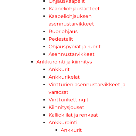
Ohjauskaapelit
Kaapeliohjauslaitteet
Kaapeliohjauksen
asennustarvikkeet
Ruoriohjaus
Pedestalit
Ohjauspyörät ja ruorit
Asennustarvikkeet
Ankkurointi ja kiinnitys
Ankkurit
Ankkurikelat
Vintturien asennustarvikkeet ja
varaosat
Vintturikettingit
Kiinnitysjouset
Kalliokiilat ja renkaat
Ankkurointi
Ankkurit