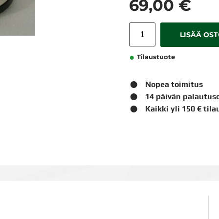
69,00 €
LISÄÄ OS
Tilaustuote
Nopea toimitus
14 päivän palautus
Kaikki yli 150 € til