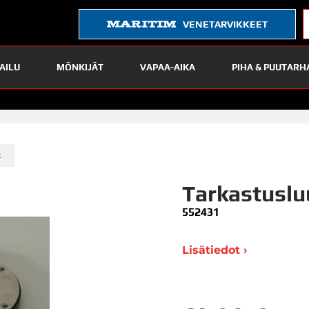
VENETARVIKKEET
AILU
MÖNKIJÄT
VAPAA-AIKA
PIHA & PUUTARH
»
t
Tarkastuslu
552431
Lisätiedot ›