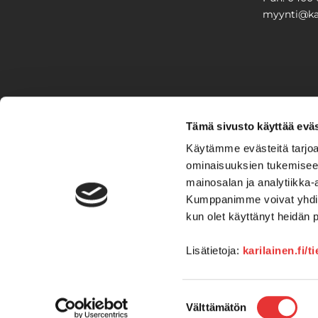
myynti@kar
PIHA & 
Tämä sivusto käyttää eväs
Stiga
Käytämme evästeitä tarjoa
ominaisuuksien tukemisee
VAIHTO
mainosalan ja analytiikka-
Kumppanimme voivat yhdistää 
Veneet
Kelkat ja m
kun olet käyttänyt heidän 
Lisätietoja:
karilainen.fi/t
Suostumuksen
Välttämätön
valinta