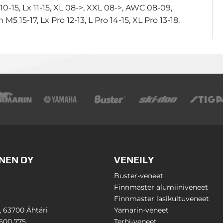
10-15, Lx 11-15, XL 08->, XXL 08->, AWC 08-09,
-17, Lx Pro 12-13, L Pro 14-15, XL Pro 13-18,
NEN OY
VENEILY
Buster-veneet
Finnmaster alumiiniveneet
Finnmaster lasikuituveneet
1, 63700 Ähtäri
Yamarin-veneet
600 775
Terhi-veneet