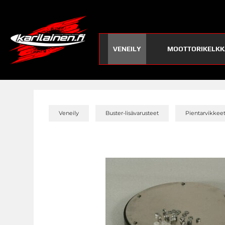
VENEILY
MOOTTORIKELKK
»
»
Veneily
Buster-lisävarusteet
Pientarvikkee