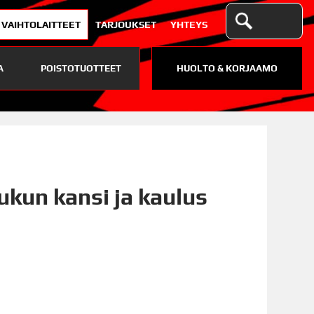
VAIHTOLAITTEET
TARJOUKSET
YHTEYS
A
POISTOTUOTTEET
HUOLTO & KORJAAMO
ukun kansi ja kaulus