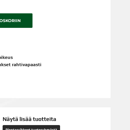
TOSKORIIN
oikeus
aukset rahtivapaasti
Näytä lisää tuotteita
Pientarvikkeet tuoteryhmästä