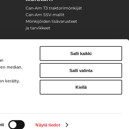
Can-Am T3 traktorimönkijät
Can-Am SSV-mallit
Mönkijöiden lisävarusteet
ja tarvikkeet
Salli kaikki
an
sen median,
Salli valinta
on kerätty,
Kiellä
t
ti
Näytä tiedot