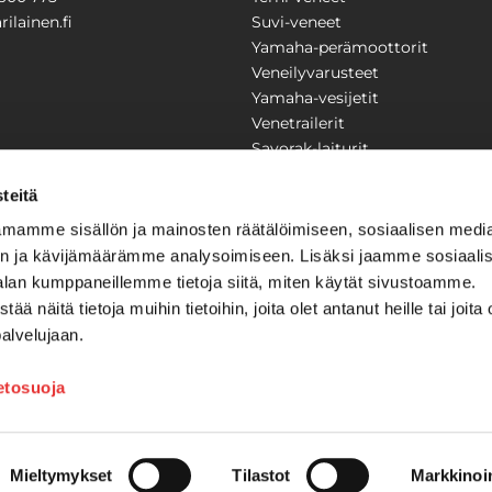
ilainen.fi
Suvi-veneet
Yamaha-perämoottorit
Veneilyvarusteet
Yamaha-vesijetit
Venetrailerit
Savorak-laiturit
PUUTARHA
KARILAINEN
teitä
Yritysesittely
mamme sisällön ja mainosten räätälöimiseen, sosiaalisen medi
Yhteystiedot
n ja kävijämäärämme analysoimiseen. Lisäksi jaamme sosiaali
LAITTEET
Huolto ja korjaamo
alan kumppaneillemme tietoja siitä, miten käytät sivustoamme.
Ajankohtaista
näitä tietoja muihin tietoihin, joita olet antanut heille tai joita 
Tarjouspyyntö
önkijät
palvelujaan.
Toimitusehdot
Kilpailujen / arpajaisten säännö
ietosuoja
Tilauksen peruuttaminen
Mieltymykset
Tilastot
Markkinoin