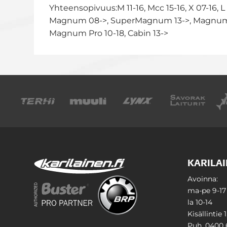
Yhteensopivuus:M 11-16, Mcc 15-16, X 07-16, L 
Magnum 08->, SuperMagnum 13->, Magnum M5 15
Magnum Pro 10-18, Cabin 13->
KARILAI
Avoinna:
ma-pe 9-17
la 10-14
Kisällintie 
Puh. 0400 