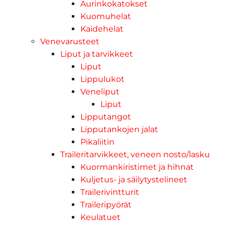
Aurinkokatokset
Kuomuhelat
Kaidehelat
Venevarusteet
Liput ja tarvikkeet
Liput
Lippulukot
Veneliput
Liput
Lipputangot
Lipputankojen jalat
Pikaliitin
Traileritarvikkeet, veneen nosto/lasku
Kuormankiristimet ja hihnat
Kuljetus- ja säilytystelineet
Trailerivintturit
Traileripyörät
Keulatuet