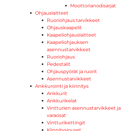
Moottorianodisarjat
Ohjauslaitteet
Ruoriohjaus tarvikkeet
Ohjauskaapelit
Kaapeliohjauslaitteet
Kaapeliohjauksen
asennustarvikkeet
Ruoriohjaus
Pedestalit
Ohjauspyörät ja ruorit
Asennustarvikkeet
Ankkurointi ja kiinnitys
Ankkurit
Ankkurikelat
Vintturien asennustarvikkeet ja
varaosat
Vintturikettingit
Kiinnitysjouset