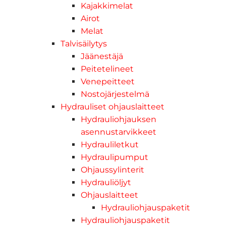
Kajakkimelat
Airot
Melat
Talvisäilytys
Jäänestäjä
Peitetelineet
Venepeitteet
Nostojärjestelmä
Hydrauliset ohjauslaitteet
Hydrauliohjauksen
asennustarvikkeet
Hydrauliletkut
Hydraulipumput
Ohjaussylinterit
Hydrauliöljyt
Ohjauslaitteet
Hydrauliohjauspaketit
Hydrauliohjauspaketit