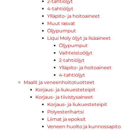
2-tahtiöljyt
4-tahtiöljyt
Ylläpito- ja hoitoaineet
Muut rasvat
Öljypumput
Liqui Moly öljyt ja lisäaineet
Öljypumput
Vaihteistoöljyt
2-tahtiöljyt
Ylläpito- ja hoitoaineet
4-tahtiöljyt
Maalit ja veneenhoitotuotteet
Korjaus- ja liukuesteteipit
Korjaus- ja tiivistysaineet
Korjaus- ja liukuesteteipit
Polyesterihartsi
Liimat ja epoksit
Veneen huolto ja kunnossapito