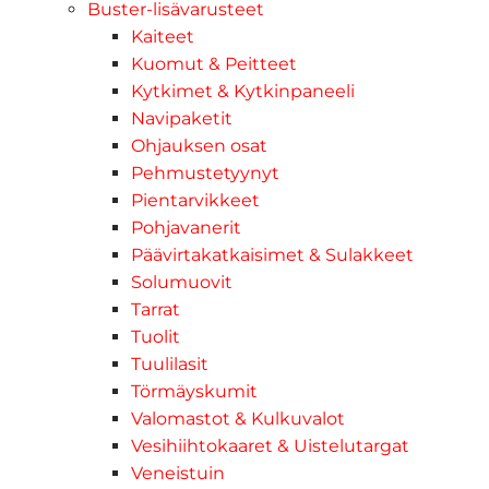
Buster-lisävarusteet
Kaiteet
Kuomut & Peitteet
Kytkimet & Kytkinpaneeli
Navipaketit
Ohjauksen osat
Pehmustetyynyt
Pientarvikkeet
Pohjavanerit
Päävirtakatkaisimet & Sulakkeet
Solumuovit
Tarrat
Tuolit
Tuulilasit
Törmäyskumit
Valomastot & Kulkuvalot
Vesihiihtokaaret & Uistelutargat
Veneistuin