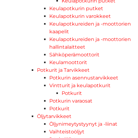
Keulapotkurin putket
Keulapotkurin putket
Keulapotkurin varokkeet
Keulapotkureiden ja -moottorien
kaapelit
Keulapotkureiden ja -moottorien
hallintalaitteet
Sähköperämoottorit
Keulamoottorit
Potkurit ja Tarvikkeet
Potkurin asennustarvikkeet
Vintturit ja keulapotkurit
Potkurit
Potkurin varaosat
Potkurit
Öljytarvikkeet
Öljynimeytystyynyt ja -liinat
Vaihteistoöljyt