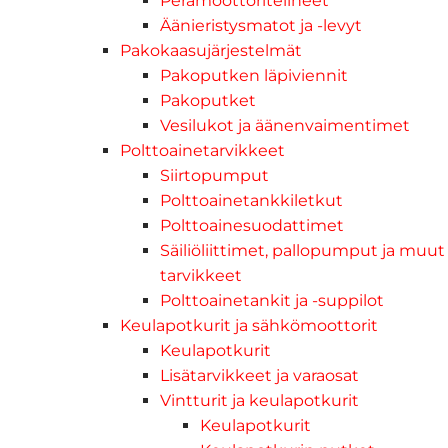
Perämoottoritelineet
Äänieristysmatot ja -levyt
Pakokaasujärjestelmät
Pakoputken läpiviennit
Pakoputket
Vesilukot ja äänenvaimentimet
Polttoainetarvikkeet
Siirtopumput
Polttoainetankkiletkut
Polttoainesuodattimet
Säiliöliittimet, pallopumput ja muut
tarvikkeet
Polttoainetankit ja -suppilot
Keulapotkurit ja sähkömoottorit
Keulapotkurit
Lisätarvikkeet ja varaosat
Vintturit ja keulapotkurit
Keulapotkurit