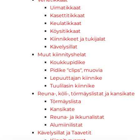
Uimatikkaat
Kasettitikkaat
Keulatikkaat
Köysitikkaat
Kiinnikkeet ja tukijalat
Kävelysillat
Muut kiinnityshelat
Koukkupidike
Pidike "clips", muovia
Lepuuttajan kiinnike
Tuulilasin kiinnike
Reuna-, köli-, törmäyslistat ja kansikate
Törmäyslista
Kansikate
Reuna- ja ikkunalistat
Alumiinilistat
Kävelysillat ja Taavetit