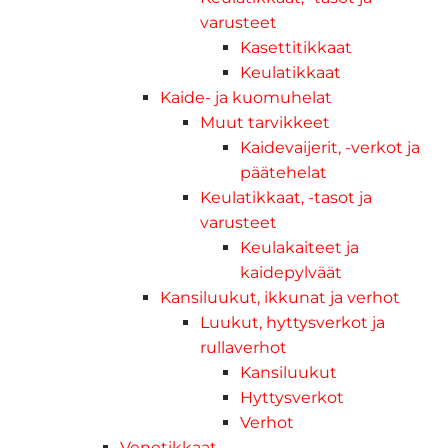
varusteet
Kasettitikkaat
Keulatikkaat
Kaide- ja kuomuhelat
Muut tarvikkeet
Kaidevaijerit, -verkot ja
päätehelat
Keulatikkaat, -tasot ja
varusteet
Keulakaiteet ja
kaidepylväät
Kansiluukut, ikkunat ja verhot
Luukut, hyttysverkot ja
rullaverhot
Kansiluukut
Hyttysverkot
Verhot
Venetikkaat