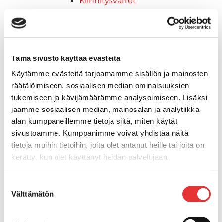
Kiinnitysvarret
SUP-laudan telineet
Kuljetusrampit
Askelmat
Kuljetusramppien tarvikkeet
Tämä sivusto käyttää evästeitä
Kädensija, metallia
Käytämme evästeitä tarjoamamme sisällön ja mainosten
Taavetit
räätälöimiseen, sosiaalisen median ominaisuuksien
Venetuolit ja -tuolinjalat
tukemiseen ja kävijämäärämme analysoimiseen. Lisäksi
Liukukoneistot
jaamme sosiaalisen median, mainosalan ja analytiikka-
Tuolinjalat
alan kumppaneillemme tietoja siitä, miten käytät
Tuolit
sivustoamme. Kumppanimme voivat yhdistää näitä
Venetuolit
tietoja muihin tietoihin, joita olet antanut heille tai joita on
Veneen kiinnitys
kerätty, kun olet käyttänyt heidän palvelujaan.
Pollarit
Knaapit
Lisätietoja:
karilainen.fi/tietosuoja
Suostumuksen
Trailerikoukut
Välttämätön
valinta
Venerenkaat ja silmukkapultit/-
ruuvit