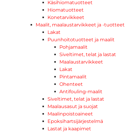
Käsihiomatuotteet
Hiomatuotteet
Konetarvikkeet
Maalit, maalaustarvikkeet ja -tuotteet
Lakat
Puunhoitotuotteet ja maalit
Pohjamaalit
Siveltimet, telat ja lastat
Maalaustarvikkeet
Lakat
Pintamaalit
Ohenteet
Antifouling-maalit
Siveltimet, telat ja lastat
Maalausasut ja suojat
Maalinpoistoaineet
Epoksihartsijärjestelmä
Lastat ja kaapimet