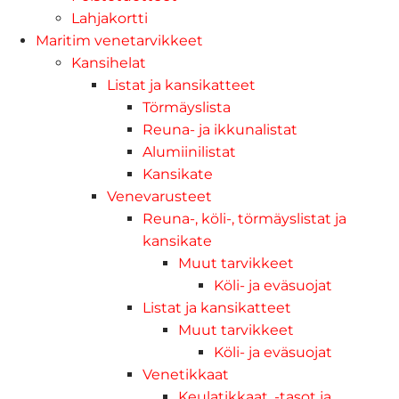
Lahjakortti
Maritim venetarvikkeet
Kansihelat
Listat ja kansikatteet
Törmäyslista
Reuna- ja ikkunalistat
Alumiinilistat
Kansikate
Venevarusteet
Reuna-, köli-, törmäyslistat ja
kansikate
Muut tarvikkeet
Köli- ja eväsuojat
Listat ja kansikatteet
Muut tarvikkeet
Köli- ja eväsuojat
Venetikkaat
Keulatikkaat, -tasot ja