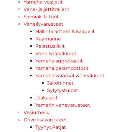
Yamaha-vesijetit
Vene- ja jettitrailerit
Savorak-laiturit
Veneilyvarusteet
Hallintalaitteet & kaapelit
Raymarine
Pelastusliivit
Veneilytarvikkeet
Yamaha aggrekaatit
Yamaha perämoottorit
Yamaha varaosat & tarvikkeet
Jakohihnat
Sytytystulpat
Jääkaapit
Yamarin venevarusteet
Vesiurheilu
Drive lisävarusteet
Tyynyt,Patjat