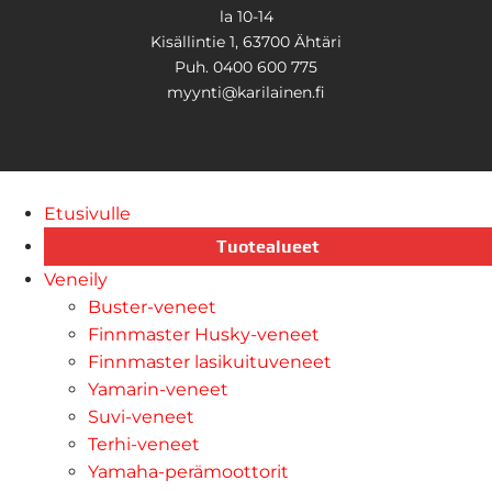
la 10-14
Kisällintie 1, 63700 Ähtäri
Puh. 0400 600 775
myynti@karilainen.fi
Etusivulle
Tuotealueet
Veneily
Buster-veneet
Finnmaster Husky-veneet
Finnmaster lasikuituveneet
Yamarin-veneet
Suvi-veneet
Terhi-veneet
Yamaha-perämoottorit