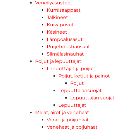
Veneilyasusteet
Kumisaappaat
Jalkineet
Kuivapuvut
Käsineet
Lämpöalusasut
Purjehdushanskat
Silmälasinauhat
Poijut ja lepuuttajat
Lepuuttajat ja poijut
Poijut, ketjut ja painot
Poijut
Lepuuttajansuojat
Lepuuttajan suojat
Lepuuttajat
Melat, airot ja venehaat
Vene- ja poijuhaat
Venehaat ja poijuhaat