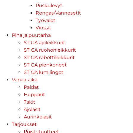
Puskulevyt
Rengas/Vannesetit
Työvalot
Vinssit
Piha ja puutarha
STIGA ajoleikkurit
STIGA ruohonleikkurit
STIGA robottileikkurit
STIGA pienkoneet
STIGA lumilingot
Vapaa-aika
Paidat
Hupparit
Takit
Ajolasit
Aurinkolasit
Tarjoukset
Poistotuotteet