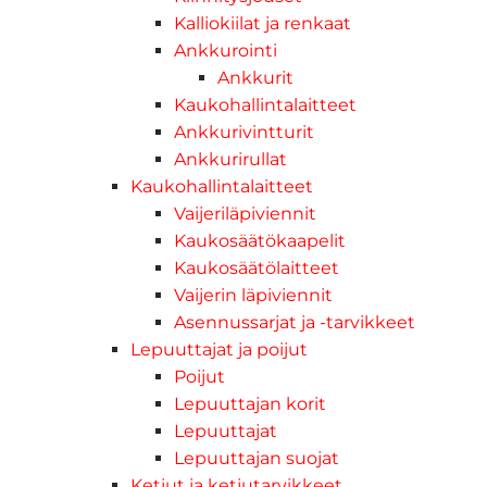
Kalliokiilat ja renkaat
Ankkurointi
Ankkurit
Kaukohallintalaitteet
Ankkurivintturit
Ankkurirullat
Kaukohallintalaitteet
Vaijeriläpiviennit
Kaukosäätökaapelit
Kaukosäätölaitteet
Vaijerin läpiviennit
Asennussarjat ja -tarvikkeet
Lepuuttajat ja poijut
Poijut
Lepuuttajan korit
Lepuuttajat
Lepuuttajan suojat
Ketjut ja ketjutarvikkeet