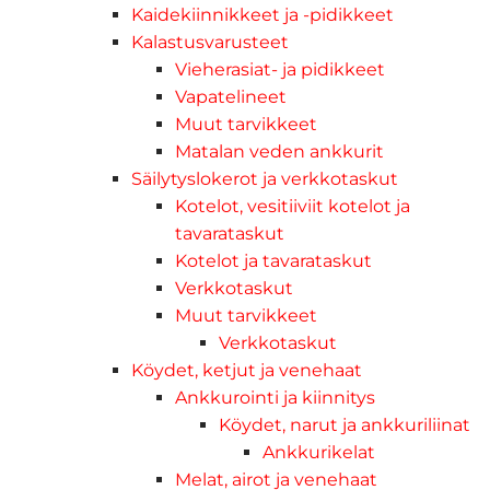
Kaidekiinnikkeet ja -pidikkeet
Kalastusvarusteet
Vieherasiat- ja pidikkeet
Vapatelineet
Muut tarvikkeet
Matalan veden ankkurit
Säilytyslokerot ja verkkotaskut
Kotelot, vesitiiviit kotelot ja
tavarataskut
Kotelot ja tavarataskut
Verkkotaskut
Muut tarvikkeet
Verkkotaskut
Köydet, ketjut ja venehaat
Ankkurointi ja kiinnitys
Köydet, narut ja ankkuriliinat
Ankkurikelat
Melat, airot ja venehaat