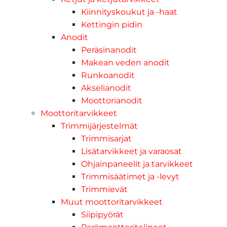
Kiinnityskoukut ja -haat
Kettingin pidin
Anodit
Peräsinanodit
Makean veden anodit
Runkoanodit
Akselianodit
Moottorianodit
Moottoritarvikkeet
Trimmijärjestelmät
Trimmisarjat
Lisätarvikkeet ja varaosat
Ohjainpaneelit ja tarvikkeet
Trimmisäätimet ja -levyt
Trimmievät
Muut moottoritarvikkeet
Siipipyörät