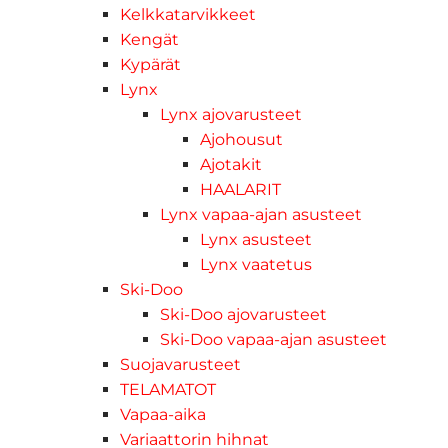
Kelkkatarvikkeet
Kengät
Kypärät
Lynx
Lynx ajovarusteet
Ajohousut
Ajotakit
HAALARIT
Lynx vapaa-ajan asusteet
Lynx asusteet
Lynx vaatetus
Ski-Doo
Ski-Doo ajovarusteet
Ski-Doo vapaa-ajan asusteet
Suojavarusteet
TELAMATOT
Vapaa-aika
Variaattorin hihnat