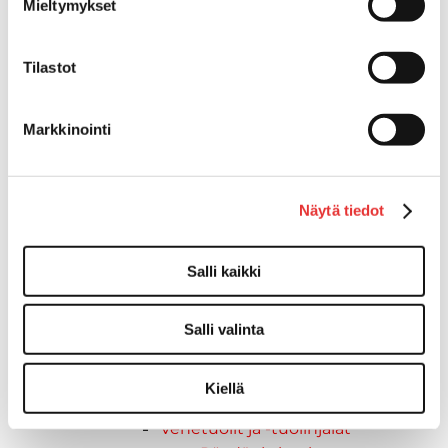
Vetourat
Mieltymykset
Kansiruuvikkeet
Jätevesi
Tilastot
Kansiruuvikkeiden varaosat
Muoviseokset
Polttoaine
Markkinointi
Kansiruuvikkeitten varaosat
Makea vesi
Keula- ja uimatasot
Näytä tiedot
Uimatasot
Keulatasot
Salli kaikki
Hankaimet
Galvanoitu
Messinki/kromattu
Salli valinta
Kevytmetalli
Muovia
Kiellä
Kalusteet, sisustus ja astiat
Venetuolit ja -tuolinjalat