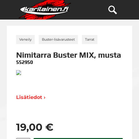
»
»
»
Veneily
Buster-lisävarusteet
Tarrat
Nimitarra Buster MIX, musta
552950
Lisätiedot ›
19,00 €