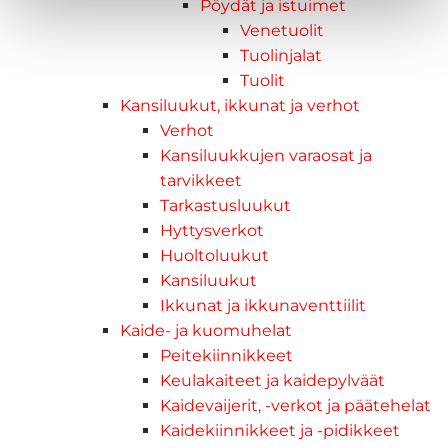
Pöydät ja istuimet
Venetuolit
Tuolinjalat
Tuolit
Kansiluukut, ikkunat ja verhot
Verhot
Kansiluukkujen varaosat ja
tarvikkeet
Tarkastusluukut
Hyttysverkot
Huoltoluukut
Kansiluukut
Ikkunat ja ikkunaventtiilit
Kaide- ja kuomuhelat
Peitekiinnikkeet
Keulakaiteet ja kaidepylväät
Kaidevaijerit, -verkot ja päätehelat
Kaidekiinnikkeet ja -pidikkeet