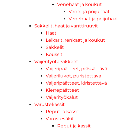
Venehaat ja koukut
Vene- ja poijuhaat
Venehaat ja poijuhaat
Sakkelit, haat ja vanttiruuvit
Haat
Leikarit, renkaat ja koukut
Sakkelit
Koussit
Vaijerityötarvikkeet
Vaijeripäätteet, prässättävä
Vaijerilukot, puristettava
Vaijeripäätteet, kiristettävä
Kierrepäätteet
Vaijerityökalut
Varustekassit
Reput ja kassit
Varustesäkit
Reput ja kassit