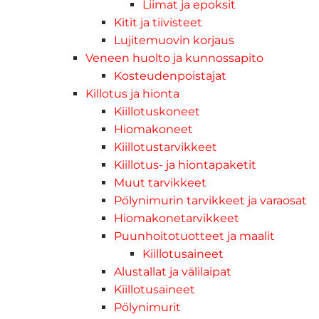
Liimat ja epoksit
Kitit ja tiivisteet
Lujitemuovin korjaus
Veneen huolto ja kunnossapito
Kosteudenpoistajat
Killotus ja hionta
Kiillotuskoneet
Hiomakoneet
Kiillotustarvikkeet
Kiillotus- ja hiontapaketit
Muut tarvikkeet
Pölynimurin tarvikkeet ja varaosat
Hiomakonetarvikkeet
Puunhoitotuotteet ja maalit
Kiillotusaineet
Alustallat ja välilaipat
Kiillotusaineet
Pölynimurit