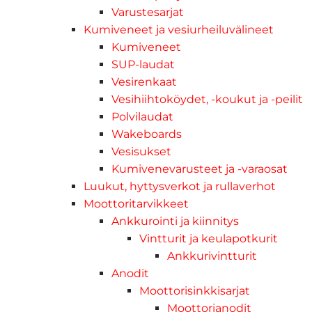
Varustesarjat
Kumiveneet ja vesiurheiluvälineet
Kumiveneet
SUP-laudat
Vesirenkaat
Vesihiihtoköydet, -koukut ja -peilit
Polvilaudat
Wakeboards
Vesisukset
Kumivenevarusteet ja -varaosat
Luukut, hyttysverkot ja rullaverhot
Moottoritarvikkeet
Ankkurointi ja kiinnitys
Vintturit ja keulapotkurit
Ankkurivintturit
Anodit
Moottorisinkkisarjat
Moottorianodit