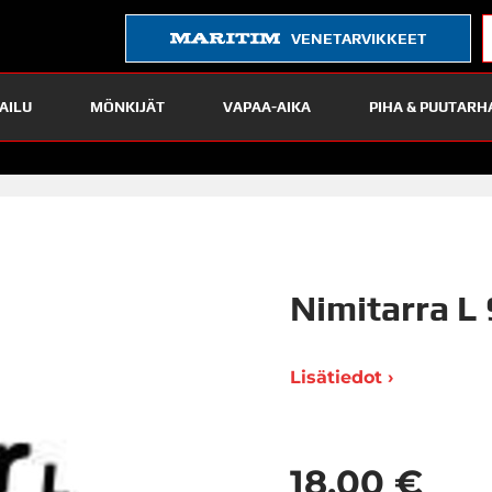
VENETARVIKKEET
AILU
MÖNKIJÄT
VAPAA-AIKA
PIHA & PUUTARH
Nimitarra L
Lisätiedot ›
18,00 €