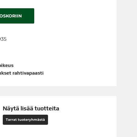
TOSKORIIN
935
oikeus
aukset rahtivapaasti
Näytä lisää tuotteita
Tarrat tuoteryhmästä