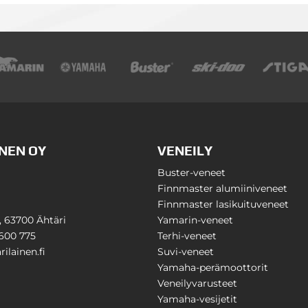
NEN OY
VENEILY
Buster-veneet
Finnmaster alumiiniveneet
Finnmaster lasikuituveneet
1, 63700 Ähtäri
Yamarin-veneet
600 775
Terhi-veneet
ilainen.fi
Suvi-veneet
Yamaha-perämoottorit
Veneilyvarusteet
Yamaha-vesijetit