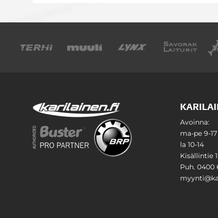
KARILAI
Avoinna:
ma-pe 9-17
la 10-14
Kisällintie 
Puh. 0400 
myynti@kar