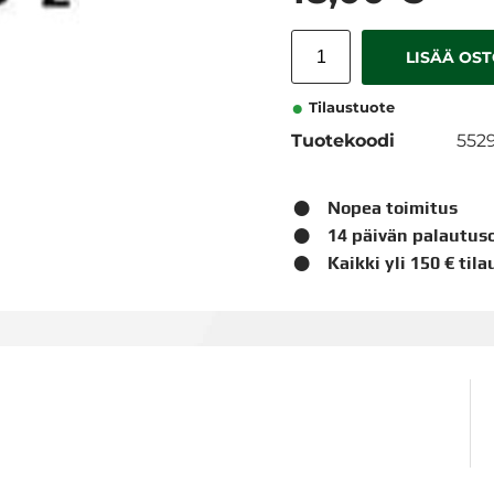
LISÄÄ OS
Tilaustuote
Tuotekoodi
552
Nopea toimitus
14 päivän palautus
Kaikki yli 150 € til