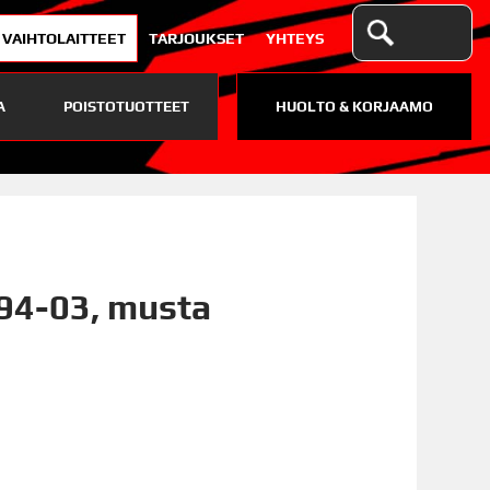
VAIHTOLAITTEET
TARJOUKSET
YHTEYS
A
POISTOTUOTTEET
HUOLTO & KORJAAMO
 94-03, musta