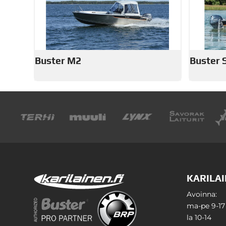
Buster M2
Buster 
KARILAI
Avoinna:
ma-pe 9-17
la 10-14