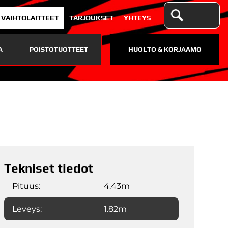
VAIHTOLAITTEET
TARJOUKSET
YHTEYS
A
POISTOTUOTTEET
HUOLTO & KORJAAMO
Tekniset tiedot
Pituus:
4.43m
Leveys:
1.82m