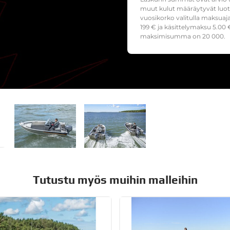
muut kulut määräytyvät luoto
vuosikorko valitulla maksuaj
199
€ ja käsittelymaksu
5.00
€
maksimisumma on 20 000.
Tutustu myös muihin malleihin