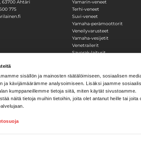
1, 63700 Ähtäri
Yamarin-veneet
600 775
Terhi-veneet
ilainen.fi
Suvi-veneet
Yamaha-perämoottorit
Veneilyvarusteet
Yamaha-vesijetit
Venetrailerit
Savorak-laiturit
PUUTARHA
KARILAINEN
teitä
Yritysesittely
mamme sisällön ja mainosten räätälöimiseen, sosiaalisen medi
Yhteystiedot
n ja kävijämäärämme analysoimiseen. Lisäksi jaamme sosiaali
LAITTEET
Huolto ja korjaamo
alan kumppaneillemme tietoja siitä, miten käytät sivustoamme.
Ajankohtaista
näitä tietoja muihin tietoihin, joita olet antanut heille tai joita 
Tarjouspyyntö
palvelujaan.
önkijät
Toimitusehdot
Kilpailujen / arpajaisten säännö
ietosuoja
Tilauksen peruuttaminen