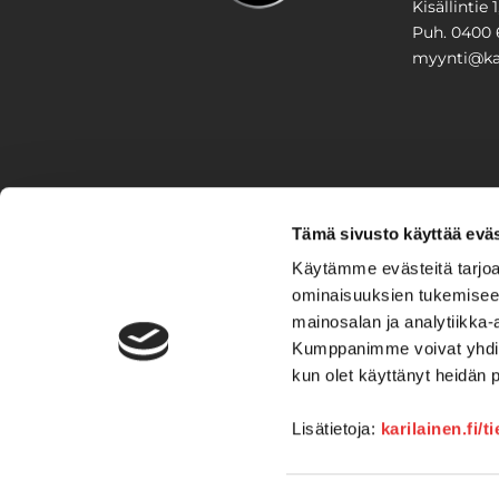
Kisällintie 
Puh. 0400 
myynti@kar
PIHA & 
Tämä sivusto käyttää eväs
Stiga
Käytämme evästeitä tarjoa
ominaisuuksien tukemisee
VAIHTO
mainosalan ja analytiikka-
Kumppanimme voivat yhdistää 
Veneet
kun olet käyttänyt heidän 
Kelkat ja m
Lisätietoja:
karilainen.fi/t