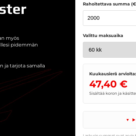
ster
Rahoitettava summa (€
Valittu maksuaika
aan myös
nallesi pidemmän
 ja tarjota samalla
Kuukausierä arviolta
47,40 €
Sisältää koron ja käsit
Laskurin summat ovat arvio t