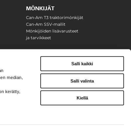
MÖNKIJÄT
Can-Am T3 traktorimönkijät
Can-Am SSV-mallit
Mönkijöiden lisävarusteet
ja tarvikkeet
Salli kaikki
an
sen median,
Salli valinta
on kerätty,
Kiellä
t