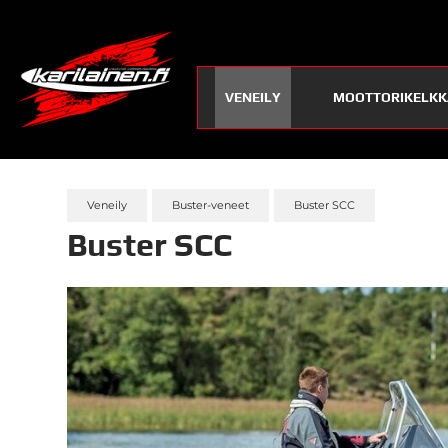
VENEILY
MOOTTORIKELKK
Veneily
Buster-veneet
Buster SCC
Buster SCC