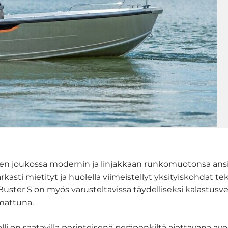
 joukossa modernin ja linjakkaan runkomuotonsa ansiost
kasti mietityt ja huolella viimeistellyt yksityiskohdat 
Buster S on myös varusteltavissa täydelliseksi kalastu
rmattuna.
li on saatavilla perinteisenä peräpenkiltä ajettavana avo