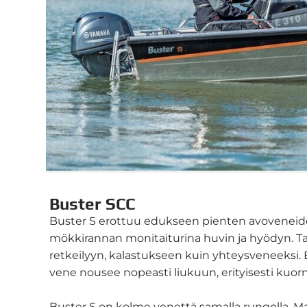
Buster SCC
Buster S erottuu edukseen pienten avoveneiden
mökkirannan monitaiturina huvin ja hyödyn. Tar
retkeilyyn, kalastukseen kuin yhteysveneeksi. 
vene nousee nopeasti liukuun, erityisesti kuo
Buster S on kolme venettä samalla rungolla. Mal