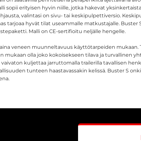
i sopii erityisen hyvin niille, jotka hakevat yksinkertaist
ohjausta, valintasi on sivu- tai keskipulpettiversio. Kesk
as tarjoaa hyvät tilat useammalle matkustajalle. Buster S:
stepaketti. Malli on CE-sertifioitu neljälle hengelle.
aina veneen muunneltavuus käyttötarpeiden mukaan. Tä
en mukaan olla joko kokoisekseen tilava ja turvallinen 
vaivaton kuljettaa jarruttomalla trailerilla tavallisen h
allisuuden tunteen haastavassakin kelissä. Buster S onk
ena.