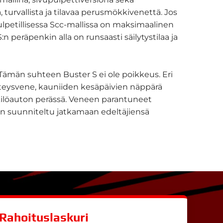
a, turvallista ja tilavaa perusmökkivenettä. Jos
ipulpetillisessa Scc-mallissa on maksimaalinen
n peräpenkin alla on runsaasti säilytystilaa ja
män suhteen Buster S ei ole poikkeus. Eri
yhteysvene, kauniiden kesäpäivien näppärä
enkilöauton perässä. Veneen parantuneet
in suunniteltu jatkamaan edeltäjiensä
Rahoituslaskuri