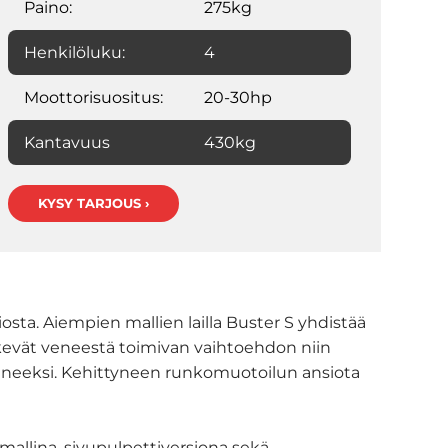
Paino:
275kg
Henkilöluku:
4
Moottorisuositus:
20-30hp
Kantavuus
430kg
KYSY TARJOUS ›
a. Aiempien mallien lailla Buster S yhdistää
tekevät veneestä toimivan vaihtoehdon niin
sveneeksi. Kehittyneen runkomuotoilun ansiota
mallina, sivupulpettiversiona sekä