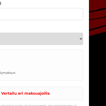
)
:
telymaksun.
Vertailu eri maksuajoilla
ulevista kuluista. Korkoprosentti, perustamismaksu ja