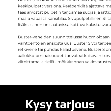
keskipulpettiversiona. Peräpenkiltä ajettava mall
taas arvostat pulpetin tarjoamaa suojaa ja ratti
määrä vapaata kansitilaa. Sivupulpetillinen S1 ta
lisäksi siihen on saatavissa kattava kalastusvaru
Buster-veneiden suunnittelussa huomioidaan 
vaihtoehtojen ansiosta uusi Buster S voi tarpe
retkivene tai puhdas kalastusvene. Buster S on 
aallokko-ominaisuudet tuovat ratkaisevan turv
viitoittamalla tiellä - mökkirannan vakiovaruste
Kysy tarjous