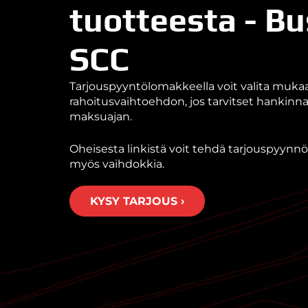
tuotteesta - Bu
SCC
Tarjouspyyntölomakkeella voit valita muk
rahoitusvaihtoehdon, jos tarvitset hankin
maksuajan.
Oheisesta linkistä voit tehdä tarjouspyynnön
myös vaihdokkia.
KYSY TARJOUS ›