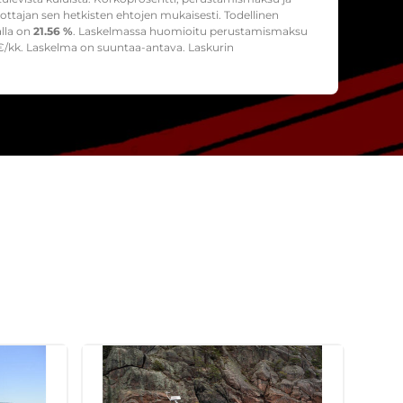
ttajan sen hetkisten ehtojen mukaisesti. Todellinen
alla on
21.56 %
. Laskelmassa huomioitu perustamismaksu
/kk. Laskelma on suuntaa-antava. Laskurin