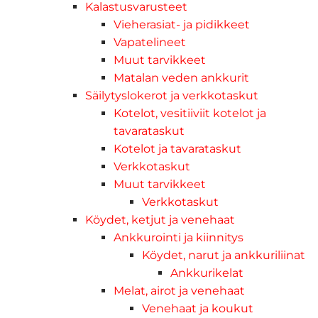
Kalastusvarusteet
Vieherasiat- ja pidikkeet
Vapatelineet
Muut tarvikkeet
Matalan veden ankkurit
Säilytyslokerot ja verkkotaskut
Kotelot, vesitiiviit kotelot ja
tavarataskut
Kotelot ja tavarataskut
Verkkotaskut
Muut tarvikkeet
Verkkotaskut
Köydet, ketjut ja venehaat
Ankkurointi ja kiinnitys
Köydet, narut ja ankkuriliinat
Ankkurikelat
Melat, airot ja venehaat
Venehaat ja koukut