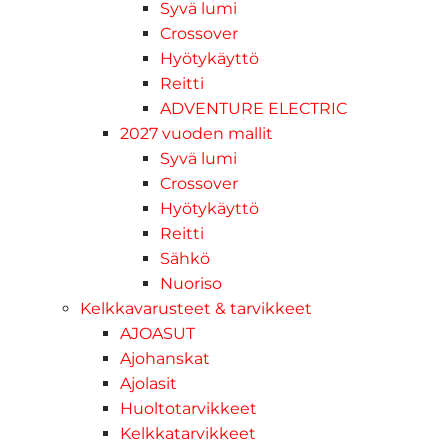
Syvä lumi
Crossover
Hyötykäyttö
Reitti
ADVENTURE ELECTRIC
2027 vuoden mallit
Syvä lumi
Crossover
Hyötykäyttö
Reitti
Sähkö
Nuoriso
Kelkkavarusteet & tarvikkeet
AJOASUT
Ajohanskat
Ajolasit
Huoltotarvikkeet
Kelkkatarvikkeet