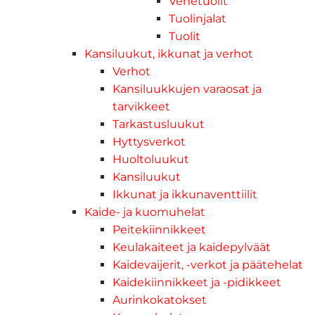
Venetuolit
Tuolinjalat
Tuolit
Kansiluukut, ikkunat ja verhot
Verhot
Kansiluukkujen varaosat ja
tarvikkeet
Tarkastusluukut
Hyttysverkot
Huoltoluukut
Kansiluukut
Ikkunat ja ikkunaventtiilit
Kaide- ja kuomuhelat
Peitekiinnikkeet
Keulakaiteet ja kaidepylväät
Kaidevaijerit, -verkot ja päätehelat
Kaidekiinnikkeet ja -pidikkeet
Aurinkokatokset