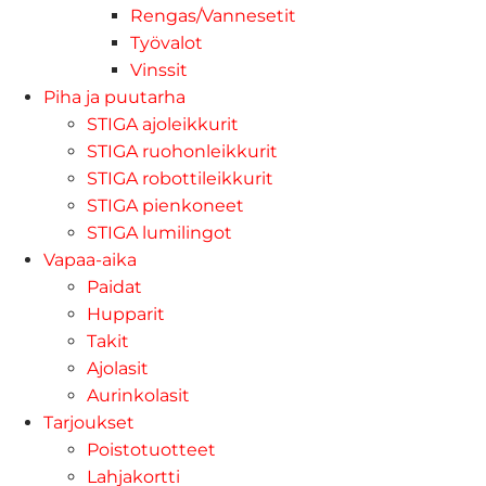
Rengas/Vannesetit
Työvalot
Vinssit
Piha ja puutarha
STIGA ajoleikkurit
STIGA ruohonleikkurit
STIGA robottileikkurit
STIGA pienkoneet
STIGA lumilingot
Vapaa-aika
Paidat
Hupparit
Takit
Ajolasit
Aurinkolasit
Tarjoukset
Poistotuotteet
Lahjakortti