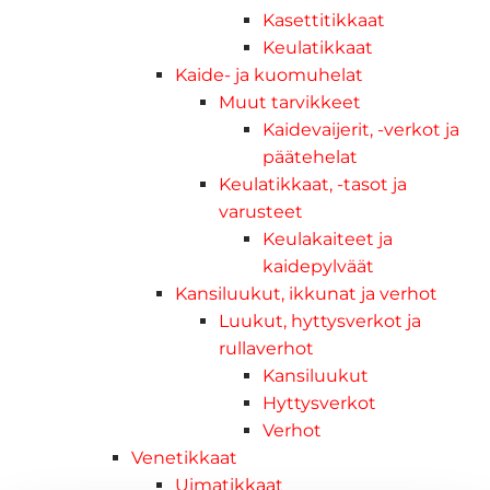
Kasettitikkaat
Keulatikkaat
Kaide- ja kuomuhelat
Muut tarvikkeet
Kaidevaijerit, -verkot ja
päätehelat
Keulatikkaat, -tasot ja
varusteet
Keulakaiteet ja
kaidepylväät
Kansiluukut, ikkunat ja verhot
Luukut, hyttysverkot ja
rullaverhot
Kansiluukut
Hyttysverkot
Verhot
Venetikkaat
Uimatikkaat