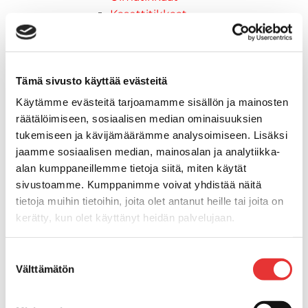
Kasettitikkaat
Keulatikkaat
Köysitikkaat
Kiinnikkeet ja tukijalat
Tämä sivusto käyttää evästeitä
Kävelysillat
Muut kiinnityshelat
Käytämme evästeitä tarjoamamme sisällön ja mainosten
Koukkupidike
räätälöimiseen, sosiaalisen median ominaisuuksien
Pidike "clips", muovia
tukemiseen ja kävijämäärämme analysoimiseen. Lisäksi
Lepuuttajan kiinnike
jaamme sosiaalisen median, mainosalan ja analytiikka-
alan kumppaneillemme tietoja siitä, miten käytät
Tuulilasin kiinnike
sivustoamme. Kumppanimme voivat yhdistää näitä
Reuna-, köli-, törmäyslistat ja kansikate
tietoja muihin tietoihin, joita olet antanut heille tai joita on
Törmäyslista
kerätty, kun olet käyttänyt heidän palvelujaan.
Kansikate
Reuna- ja ikkunalistat
Lisätietoja:
karilainen.fi/tietosuoja
Alumiinilistat
Suostumuksen
Välttämätön
valinta
Kävelysillat ja Taavetit
Kiinnitysvarret
SUP-laudan telineet