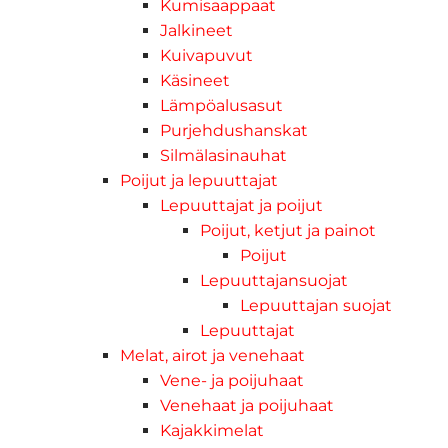
Kumisaappaat
Jalkineet
Kuivapuvut
Käsineet
Lämpöalusasut
Purjehdushanskat
Silmälasinauhat
Poijut ja lepuuttajat
Lepuuttajat ja poijut
Poijut, ketjut ja painot
Poijut
Lepuuttajansuojat
Lepuuttajan suojat
Lepuuttajat
Melat, airot ja venehaat
Vene- ja poijuhaat
Venehaat ja poijuhaat
Kajakkimelat