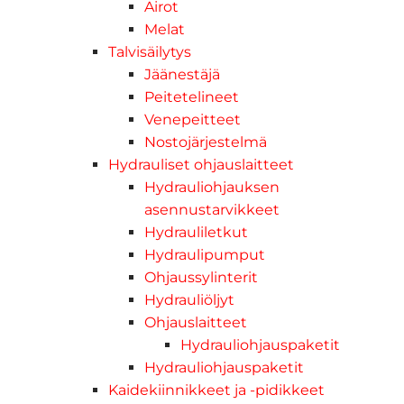
Airot
Melat
Talvisäilytys
Jäänestäjä
Peitetelineet
Venepeitteet
Nostojärjestelmä
Hydrauliset ohjauslaitteet
Hydrauliohjauksen
asennustarvikkeet
Hydrauliletkut
Hydraulipumput
Ohjaussylinterit
Hydrauliöljyt
Ohjauslaitteet
Hydrauliohjauspaketit
Hydrauliohjauspaketit
Kaidekiinnikkeet ja -pidikkeet