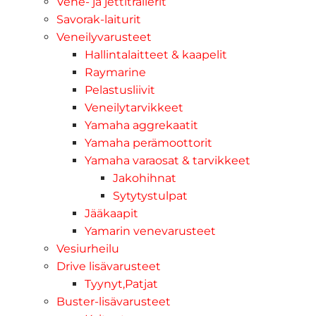
Vene- ja jettitrailerit
Savorak-laiturit
Veneilyvarusteet
Hallintalaitteet & kaapelit
Raymarine
Pelastusliivit
Veneilytarvikkeet
Yamaha aggrekaatit
Yamaha perämoottorit
Yamaha varaosat & tarvikkeet
Jakohihnat
Sytytystulpat
Jääkaapit
Yamarin venevarusteet
Vesiurheilu
Drive lisävarusteet
Tyynyt,Patjat
Buster-lisävarusteet