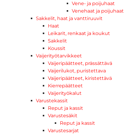
Vene- ja poijuhaat
Venehaat ja poijuhaat
Sakkelit, haat ja vanttiruuvit
Haat
Leikarit, renkaat ja koukut
Sakkelit
Koussit
Vaijerityötarvikkeet
Vaijeripäätteet, prässättävä
Vaijerilukot, puristettava
Vaijeripäätteet, kiristettävä
Kierrepäätteet
Vaijerityökalut
Varustekassit
Reput ja kassit
Varustesäkit
Reput ja kassit
Varustesarjat