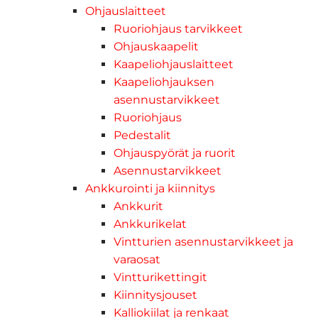
Ohjauslaitteet
Ruoriohjaus tarvikkeet
Ohjauskaapelit
Kaapeliohjauslaitteet
Kaapeliohjauksen
asennustarvikkeet
Ruoriohjaus
Pedestalit
Ohjauspyörät ja ruorit
Asennustarvikkeet
Ankkurointi ja kiinnitys
Ankkurit
Ankkurikelat
Vintturien asennustarvikkeet ja
varaosat
Vintturikettingit
Kiinnitysjouset
Kalliokiilat ja renkaat