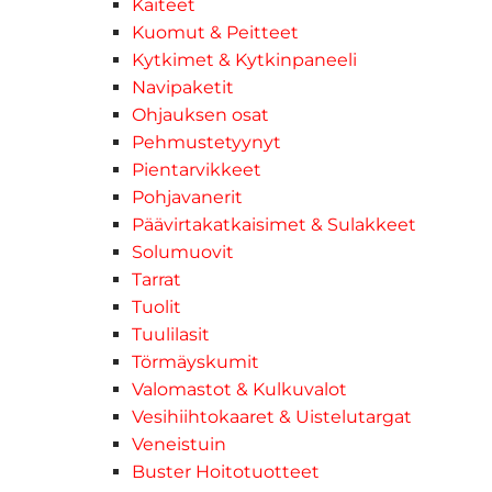
Kaiteet
Kuomut & Peitteet
Kytkimet & Kytkinpaneeli
Navipaketit
Ohjauksen osat
Pehmustetyynyt
Pientarvikkeet
Pohjavanerit
Päävirtakatkaisimet & Sulakkeet
Solumuovit
Tarrat
Tuolit
Tuulilasit
Törmäyskumit
Valomastot & Kulkuvalot
Vesihiihtokaaret & Uistelutargat
Veneistuin
Buster Hoitotuotteet