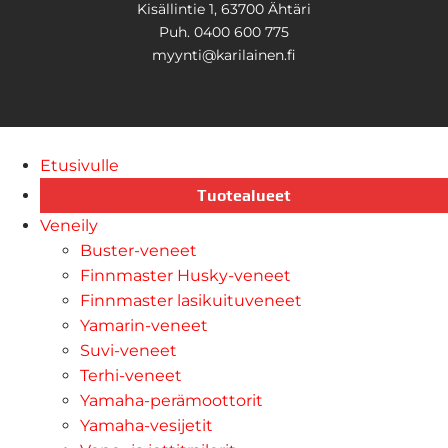
Kisällintie 1, 63700 Ähtäri
Puh. 0400 600 775
myynti@karilainen.fi
Etusivulle
Tuotealueet
Veneily
Buster-veneet
Finnmaster Husky-veneet
Finnmaster lasikuituveneet
Yamarin-veneet
Suvi-veneet
Terhi-veneet
Yamaha-perämoottorit
Yamaha-vesijetit