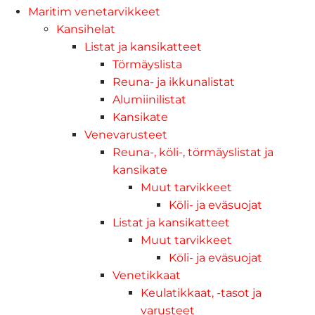
Maritim venetarvikkeet
Kansihelat
Listat ja kansikatteet
Törmäyslista
Reuna- ja ikkunalistat
Alumiinilistat
Kansikate
Venevarusteet
Reuna-, köli-, törmäyslistat ja
kansikate
Muut tarvikkeet
Köli- ja eväsuojat
Listat ja kansikatteet
Muut tarvikkeet
Köli- ja eväsuojat
Venetikkaat
Keulatikkaat, -tasot ja
varusteet