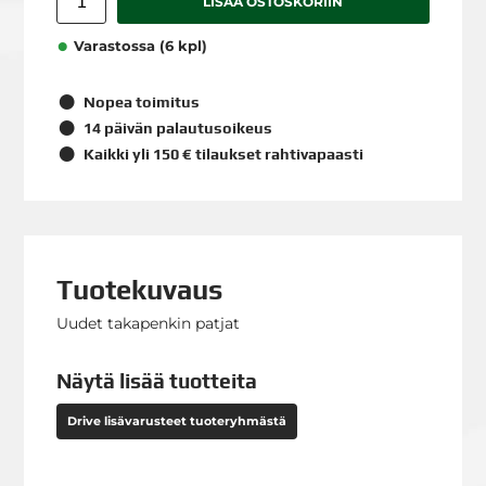
LISÄÄ OSTOSKORIIN
Varastossa (6 kpl)
Nopea toimitus
14 päivän palautusoikeus
Kaikki yli 150 € tilaukset rahtivapaasti
Tuotekuvaus
Uudet takapenkin patjat
Näytä lisää tuotteita
Drive lisävarusteet tuoteryhmästä