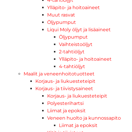
4-tahtiöljyt
Ylläpito- ja hoitoaineet
Muut rasvat
Öljypumput
Liqui Moly öljyt ja lisäaineet
Öljypumput
Vaihteistoöljyt
2-tahtiöljyt
Ylläpito- ja hoitoaineet
4-tahtiöljyt
Maalit ja veneenhoitotuotteet
Korjaus- ja liukuesteteipit
Korjaus- ja tiivistysaineet
Korjaus- ja liukuesteteipit
Polyesterihartsi
Liimat ja epoksit
Veneen huolto ja kunnossapito
Liimat ja epoksit