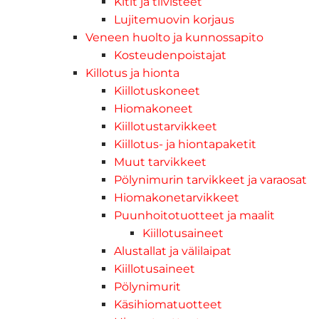
Kitit ja tiivisteet
Lujitemuovin korjaus
Veneen huolto ja kunnossapito
Kosteudenpoistajat
Killotus ja hionta
Kiillotuskoneet
Hiomakoneet
Kiillotustarvikkeet
Kiillotus- ja hiontapaketit
Muut tarvikkeet
Pölynimurin tarvikkeet ja varaosat
Hiomakonetarvikkeet
Puunhoitotuotteet ja maalit
Kiillotusaineet
Alustallat ja välilaipat
Kiillotusaineet
Pölynimurit
Käsihiomatuotteet