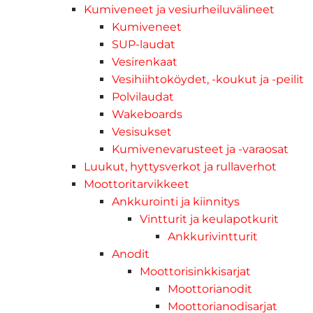
Kumiveneet ja vesiurheiluvälineet
Kumiveneet
SUP-laudat
Vesirenkaat
Vesihiihtoköydet, -koukut ja -peilit
Polvilaudat
Wakeboards
Vesisukset
Kumivenevarusteet ja -varaosat
Luukut, hyttysverkot ja rullaverhot
Moottoritarvikkeet
Ankkurointi ja kiinnitys
Vintturit ja keulapotkurit
Ankkurivintturit
Anodit
Moottorisinkkisarjat
Moottorianodit
Moottorianodisarjat