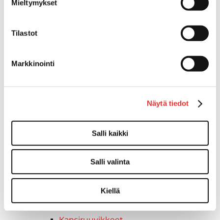
Mieltymykset
Kuljetusrampit
Askelmat
Tilastot
Kuljetusramppien tarvikkeet
Kädensija, metallia
Taavetit
Markkinointi
Venetuolit ja -tuolinjalat
Liukukoneistot
Tuolinjalat
Näytä tiedot
Tuolit
Venetuolit
Salli kaikki
Veneen kiinnitys
Pollarit
Knaapit
Salli valinta
Trailerikoukut
Venerenkaat ja silmukkapultit/-
Kiellä
ruuvit
Vetourat
Kansiruuvikkeet