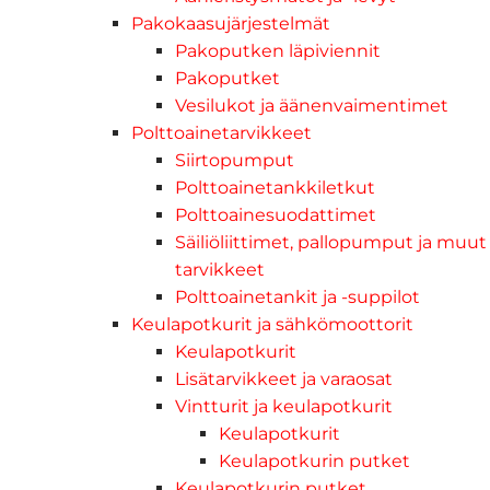
Pakokaasujärjestelmät
Pakoputken läpiviennit
Pakoputket
Vesilukot ja äänenvaimentimet
Polttoainetarvikkeet
Siirtopumput
Polttoainetankkiletkut
Polttoainesuodattimet
Säiliöliittimet, pallopumput ja muut
tarvikkeet
Polttoainetankit ja -suppilot
Keulapotkurit ja sähkömoottorit
Keulapotkurit
Lisätarvikkeet ja varaosat
Vintturit ja keulapotkurit
Keulapotkurit
Keulapotkurin putket
Keulapotkurin putket