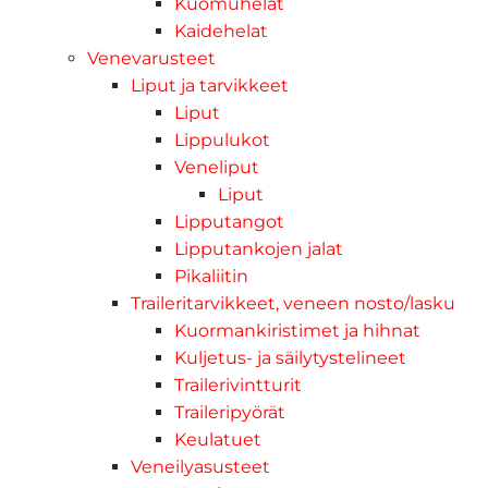
Kuomuhelat
Kaidehelat
Venevarusteet
Liput ja tarvikkeet
Liput
Lippulukot
Veneliput
Liput
Lipputangot
Lipputankojen jalat
Pikaliitin
Traileritarvikkeet, veneen nosto/lasku
Kuormankiristimet ja hihnat
Kuljetus- ja säilytystelineet
Trailerivintturit
Traileripyörät
Keulatuet
Veneilyasusteet