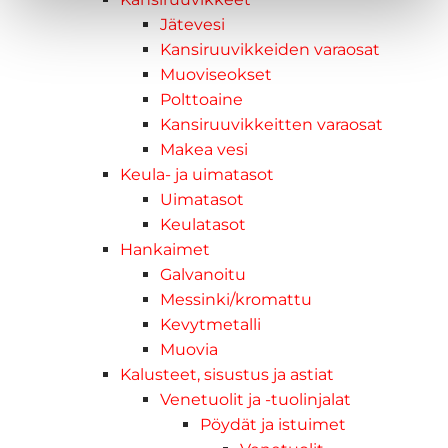
Jätevesi
Kansiruuvikkeiden varaosat
Muoviseokset
Polttoaine
Kansiruuvikkeitten varaosat
Makea vesi
Keula- ja uimatasot
Uimatasot
Keulatasot
Hankaimet
Galvanoitu
Messinki/kromattu
Kevytmetalli
Muovia
Kalusteet, sisustus ja astiat
Venetuolit ja -tuolinjalat
Pöydät ja istuimet