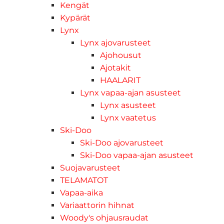
Kengät
Kypärät
Lynx
Lynx ajovarusteet
Ajohousut
Ajotakit
HAALARIT
Lynx vapaa-ajan asusteet
Lynx asusteet
Lynx vaatetus
Ski-Doo
Ski-Doo ajovarusteet
Ski-Doo vapaa-ajan asusteet
Suojavarusteet
TELAMATOT
Vapaa-aika
Variaattorin hihnat
Woody's ohjausraudat