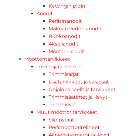
Kettingin pidin
Anodit
Peräsinanodit
Makean veden anodit
Runkoanodit
Akselianodit
Moottorianodit
Moottoritarvikkeet
Trimmijärjestelmät
Trimmisarjat
Lisätarvikkeet ja varaosat
Ohjainpaneelit ja tarvikkeet
Trimmisäätimet ja -levyt
Trimmievät
Muut moottoritarvikkeet
Siipipyörät
Perämoottoritelineet
Äänieristysmatot ja -levyt