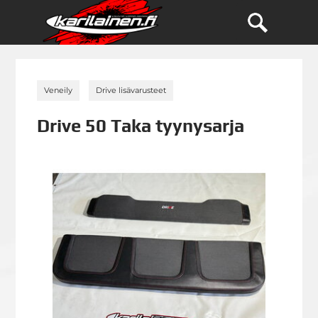
»
»
Veneily
Drive lisävarusteet
Drive 50 Taka tyynysarja