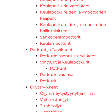
Keulapotkurin varokkeet
Keulapotkureiden ja -moottorien
kaapelit
Keulapotkureiden ja -moottorien
hallintalaitteet
Sähköperämoottorit
Keulamoottorit
Potkurit ja Tarvikkeet
Potkurin asennustarvikkeet
Vintturit ja keulapotkurit
Potkurit
Potkurin varaosat
Potkurit
Öljytarvikkeet
Öljynimeytystyynyt ja -liinat
Vaihteistoöljyt
2-tahtiöljyt