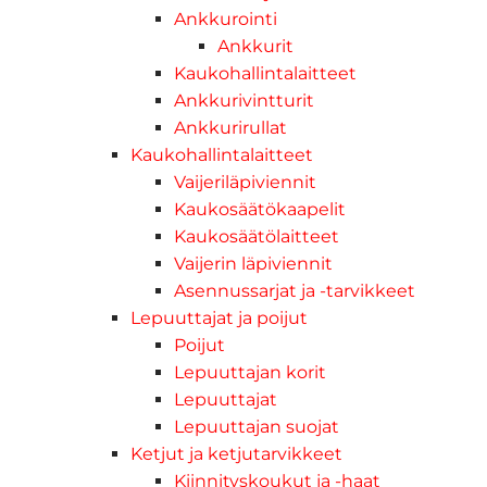
Ankkurointi
Ankkurit
Kaukohallintalaitteet
Ankkurivintturit
Ankkurirullat
Kaukohallintalaitteet
Vaijeriläpiviennit
Kaukosäätökaapelit
Kaukosäätölaitteet
Vaijerin läpiviennit
Asennussarjat ja -tarvikkeet
Lepuuttajat ja poijut
Poijut
Lepuuttajan korit
Lepuuttajat
Lepuuttajan suojat
Ketjut ja ketjutarvikkeet
Kiinnityskoukut ja -haat