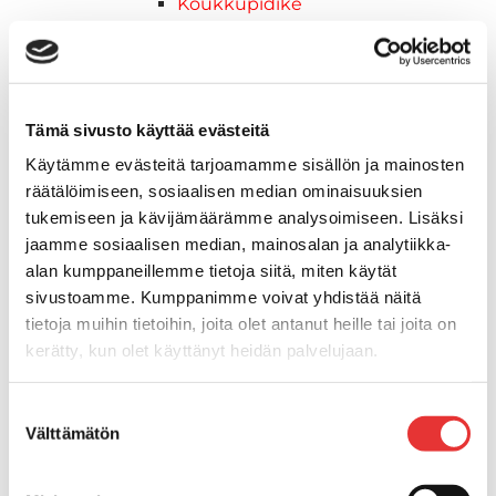
Koukkupidike
Pidike "clips", muovia
Lepuuttajan kiinnike
Tuulilasin kiinnike
Reuna-, köli-, törmäyslistat ja kansikate
Tämä sivusto käyttää evästeitä
Törmäyslista
Käytämme evästeitä tarjoamamme sisällön ja mainosten
Kansikate
räätälöimiseen, sosiaalisen median ominaisuuksien
Reuna- ja ikkunalistat
tukemiseen ja kävijämäärämme analysoimiseen. Lisäksi
Alumiinilistat
jaamme sosiaalisen median, mainosalan ja analytiikka-
Kävelysillat ja Taavetit
alan kumppaneillemme tietoja siitä, miten käytät
Kiinnitysvarret
sivustoamme. Kumppanimme voivat yhdistää näitä
SUP-laudan telineet
tietoja muihin tietoihin, joita olet antanut heille tai joita on
Kuljetusrampit
kerätty, kun olet käyttänyt heidän palvelujaan.
Askelmat
Kuljetusramppien tarvikkeet
Lisätietoja:
karilainen.fi/tietosuoja
Suostumuksen
Kädensija, metallia
Välttämätön
valinta
Taavetit
Venetuolit ja -tuolinjalat