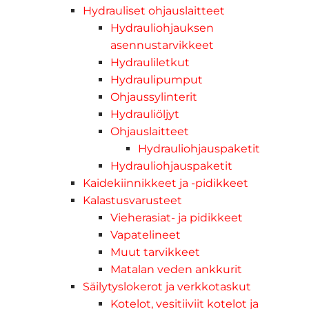
Hydrauliset ohjauslaitteet
Hydrauliohjauksen
asennustarvikkeet
Hydrauliletkut
Hydraulipumput
Ohjaussylinterit
Hydrauliöljyt
Ohjauslaitteet
Hydrauliohjauspaketit
Hydrauliohjauspaketit
Kaidekiinnikkeet ja -pidikkeet
Kalastusvarusteet
Vieherasiat- ja pidikkeet
Vapatelineet
Muut tarvikkeet
Matalan veden ankkurit
Säilytyslokerot ja verkkotaskut
Kotelot, vesitiiviit kotelot ja