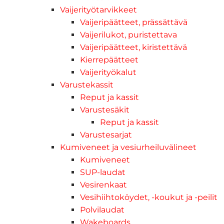
Vaijerityötarvikkeet
Vaijeripäätteet, prässättävä
Vaijerilukot, puristettava
Vaijeripäätteet, kiristettävä
Kierrepäätteet
Vaijerityökalut
Varustekassit
Reput ja kassit
Varustesäkit
Reput ja kassit
Varustesarjat
Kumiveneet ja vesiurheiluvälineet
Kumiveneet
SUP-laudat
Vesirenkaat
Vesihiihtoköydet, -koukut ja -peilit
Polvilaudat
Wakeboards