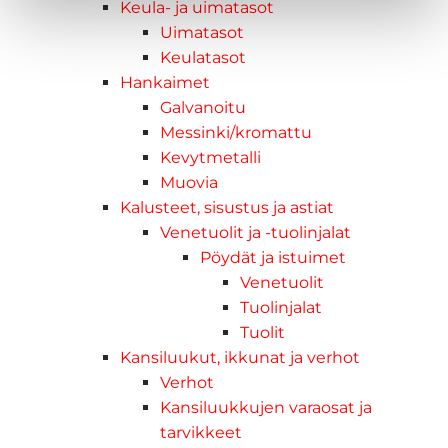
Keula- ja uimatasot
Uimatasot
Keulatasot
Hankaimet
Galvanoitu
Messinki/kromattu
Kevytmetalli
Muovia
Kalusteet, sisustus ja astiat
Venetuolit ja -tuolinjalat
Pöydät ja istuimet
Venetuolit
Tuolinjalat
Tuolit
Kansiluukut, ikkunat ja verhot
Verhot
Kansiluukkujen varaosat ja
tarvikkeet