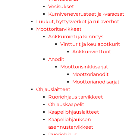
Vesisukset
Kumivenevarusteet ja -varaosat
Luukut, hyttysverkot ja rullaverhot
Moottoritarvikkeet
Ankkurointi ja kiinnitys
Vintturit ja keulapotkurit
Ankkurivintturit
Anodit
Moottorisinkkisarjat
Moottorianodit
Moottorianodisarjat
Ohjauslaitteet
Ruoriohjaus tarvikkeet
Ohjauskaapelit
Kaapeliohjauslaitteet
Kaapeliohjauksen
asennustarvikkeet
Ruoriohjaus