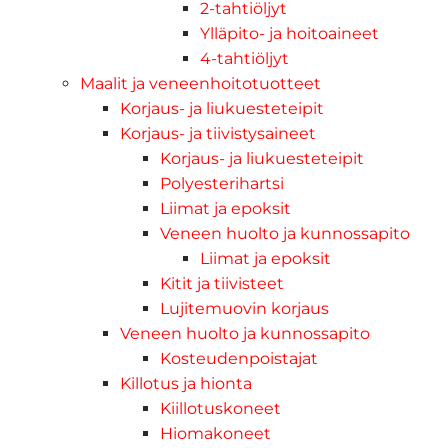
2-tahtiöljyt
Ylläpito- ja hoitoaineet
4-tahtiöljyt
Maalit ja veneenhoitotuotteet
Korjaus- ja liukuesteteipit
Korjaus- ja tiivistysaineet
Korjaus- ja liukuesteteipit
Polyesterihartsi
Liimat ja epoksit
Veneen huolto ja kunnossapito
Liimat ja epoksit
Kitit ja tiivisteet
Lujitemuovin korjaus
Veneen huolto ja kunnossapito
Kosteudenpoistajat
Killotus ja hionta
Kiillotuskoneet
Hiomakoneet