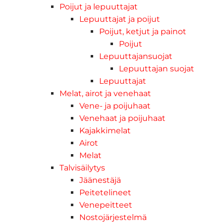
Poijut ja lepuuttajat
Lepuuttajat ja poijut
Poijut, ketjut ja painot
Poijut
Lepuuttajansuojat
Lepuuttajan suojat
Lepuuttajat
Melat, airot ja venehaat
Vene- ja poijuhaat
Venehaat ja poijuhaat
Kajakkimelat
Airot
Melat
Talvisäilytys
Jäänestäjä
Peitetelineet
Venepeitteet
Nostojärjestelmä