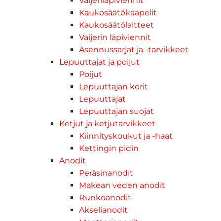
Vaijeriläpiviennit
Kaukosäätökaapelit
Kaukosäätölaitteet
Vaijerin läpiviennit
Asennussarjat ja -tarvikkeet
Lepuuttajat ja poijut
Poijut
Lepuuttajan korit
Lepuuttajat
Lepuuttajan suojat
Ketjut ja ketjutarvikkeet
Kiinnityskoukut ja -haat
Kettingin pidin
Anodit
Peräsinanodit
Makean veden anodit
Runkoanodit
Akselianodit