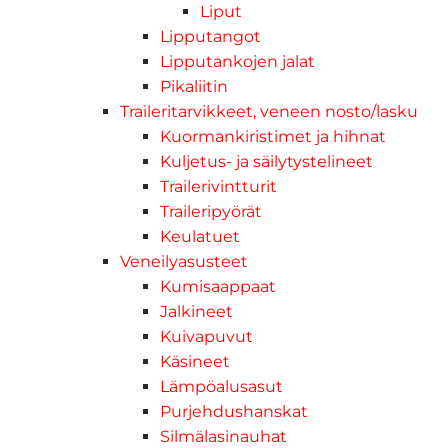
Liput
Lipputangot
Lipputankojen jalat
Pikaliitin
Traileritarvikkeet, veneen nosto/lasku
Kuormankiristimet ja hihnat
Kuljetus- ja säilytystelineet
Trailerivintturit
Traileripyörät
Keulatuet
Veneilyasusteet
Kumisaappaat
Jalkineet
Kuivapuvut
Käsineet
Lämpöalusasut
Purjehdushanskat
Silmälasinauhat