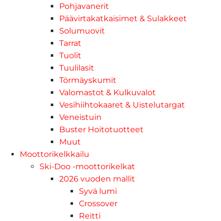
Pohjavanerit
Päävirtakatkaisimet & Sulakkeet
Solumuovit
Tarrat
Tuolit
Tuulilasit
Törmäyskumit
Valomastot & Kulkuvalot
Vesihiihtokaaret & Uistelutargat
Veneistuin
Buster Hoitotuotteet
Muut
Moottorikelkkailu
Ski-Doo -moottorikelkat
2026 vuoden mallit
Syvä lumi
Crossover
Reitti