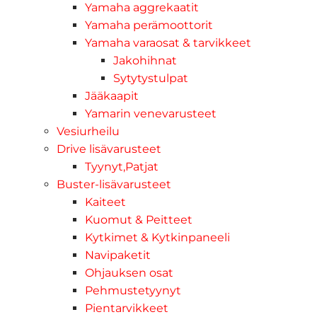
Yamaha aggrekaatit
Yamaha perämoottorit
Yamaha varaosat & tarvikkeet
Jakohihnat
Sytytystulpat
Jääkaapit
Yamarin venevarusteet
Vesiurheilu
Drive lisävarusteet
Tyynyt,Patjat
Buster-lisävarusteet
Kaiteet
Kuomut & Peitteet
Kytkimet & Kytkinpaneeli
Navipaketit
Ohjauksen osat
Pehmustetyynyt
Pientarvikkeet