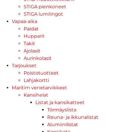
STIGA pienkoneet
STIGA lumilingot
Vapaa-aika
Paidat
Hupparit
Takit
Ajolasit
Aurinkolasit
Tarjoukset
Poistotuotteet
Lahjakortti
Maritim venetarvikkeet
Kansihelat
Listat ja kansikatteet
Törmäyslista
Reuna- ja ikkunalistat
Alumiinilistat
Kansikate