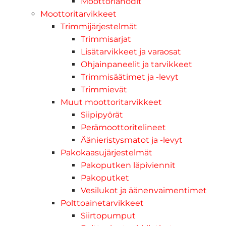
Moottorianodit
Moottoritarvikkeet
Trimmijärjestelmät
Trimmisarjat
Lisätarvikkeet ja varaosat
Ohjainpaneelit ja tarvikkeet
Trimmisäätimet ja -levyt
Trimmievät
Muut moottoritarvikkeet
Siipipyörät
Perämoottoritelineet
Äänieristysmatot ja -levyt
Pakokaasujärjestelmät
Pakoputken läpiviennit
Pakoputket
Vesilukot ja äänenvaimentimet
Polttoainetarvikkeet
Siirtopumput