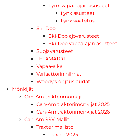
Lynx vapaa-ajan asusteet
Lynx asusteet
Lynx vaatetus
Ski-Doo
Ski-Doo ajovarusteet
Ski-Doo vapaa-ajan asusteet
Suojavarusteet
TELAMATOT
Vapaa-aika
Variaattorin hihnat
Woody's ohjausraudat
Mönkijät
Can-Am traktorimönkijät
Can-Am traktorimönkijät 2025
Can-Am traktorimönkijät 2026
Can-Am SSV-Mallit
Traxter mallisto
Traxter 2025