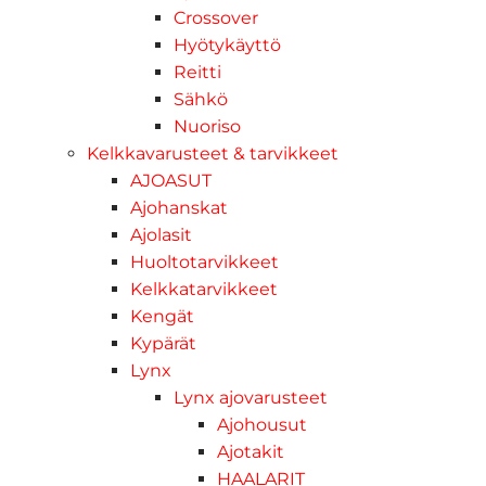
Crossover
Hyötykäyttö
Reitti
Sähkö
Nuoriso
Kelkkavarusteet & tarvikkeet
AJOASUT
Ajohanskat
Ajolasit
Huoltotarvikkeet
Kelkkatarvikkeet
Kengät
Kypärät
Lynx
Lynx ajovarusteet
Ajohousut
Ajotakit
HAALARIT