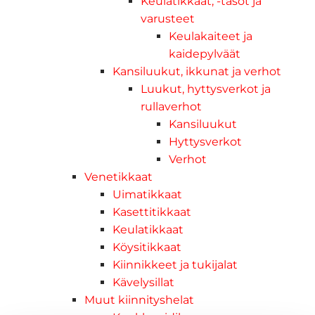
Keulatikkaat, -tasot ja
varusteet
Keulakaiteet ja
kaidepylväät
Kansiluukut, ikkunat ja verhot
Luukut, hyttysverkot ja
rullaverhot
Kansiluukut
Hyttysverkot
Verhot
Venetikkaat
Uimatikkaat
Kasettitikkaat
Keulatikkaat
Köysitikkaat
Kiinnikkeet ja tukijalat
Kävelysillat
Muut kiinnityshelat