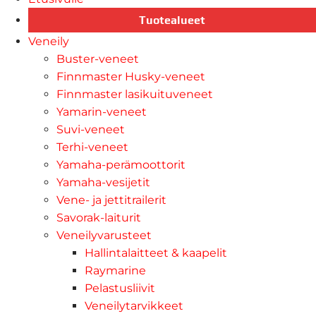
Tuotealueet
Veneily
Buster-veneet
Finnmaster Husky-veneet
Finnmaster lasikuituveneet
Yamarin-veneet
Suvi-veneet
Terhi-veneet
Yamaha-perämoottorit
Yamaha-vesijetit
Vene- ja jettitrailerit
Savorak-laiturit
Veneilyvarusteet
Hallintalaitteet & kaapelit
Raymarine
Pelastusliivit
Veneilytarvikkeet