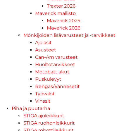
Traxter 2026
Maverick mallisto
Maverick 2025
Maverick 2026
Mönkijöiden lisävarusteet ja -tarvikkeet
Ajolasit
Asusteet
Can-Am varusteet
Huoltotarvikkeet
Motobatt akut
Puskulevyt
Rengas/Vannesetit
Työvalot
Vinssit
Piha ja puutarha
STIGA ajoleikkurit
STIGA ruohonleikkurit
STIGA robottileikkurit