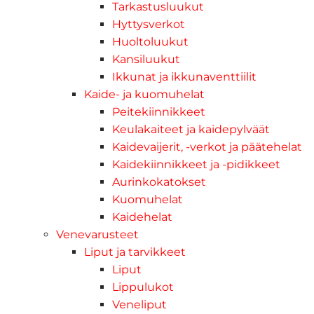
Tarkastusluukut
Hyttysverkot
Huoltoluukut
Kansiluukut
Ikkunat ja ikkunaventtiilit
Kaide- ja kuomuhelat
Peitekiinnikkeet
Keulakaiteet ja kaidepylväät
Kaidevaijerit, -verkot ja päätehelat
Kaidekiinnikkeet ja -pidikkeet
Aurinkokatokset
Kuomuhelat
Kaidehelat
Venevarusteet
Liput ja tarvikkeet
Liput
Lippulukot
Veneliput