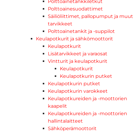
Polttoainetankkiletkut
Polttoainesuodattimet
Säiliöliittimet, pallopumput ja muut
tarvikkeet
Polttoainetankit ja -suppilot
Keulapotkurit ja sähkömoottorit
Keulapotkurit
Lisätarvikkeet ja varaosat
Vintturit ja keulapotkurit
Keulapotkurit
Keulapotkurin putket
Keulapotkurin putket
Keulapotkurin varokkeet
Keulapotkureiden ja -moottorien
kaapelit
Keulapotkureiden ja -moottorien
hallintalaitteet
Sähköperämoottorit