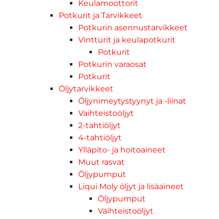
Keulamoottorit
Potkurit ja Tarvikkeet
Potkurin asennustarvikkeet
Vintturit ja keulapotkurit
Potkurit
Potkurin varaosat
Potkurit
Öljytarvikkeet
Öljynimeytystyynyt ja -liinat
Vaihteistoöljyt
2-tahtiöljyt
4-tahtiöljyt
Ylläpito- ja hoitoaineet
Muut rasvat
Öljypumput
Liqui Moly öljyt ja lisäaineet
Öljypumput
Vaihteistoöljyt