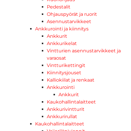
Pedestalit
Ohjauspyörät ja ruorit
Asennustarvikkeet
Ankkurointi ja kiinnitys
Ankkurit
Ankkurikelat
Vintturien asennustarvikkeet ja
varaosat
Vintturikettingit
Kiinnitysjouset
Kalliokiilat ja renkaat
Ankkurointi
Ankkurit
Kaukohallintalaitteet
Ankkurivintturit
Ankkurirullat
Kaukohallintalaitteet