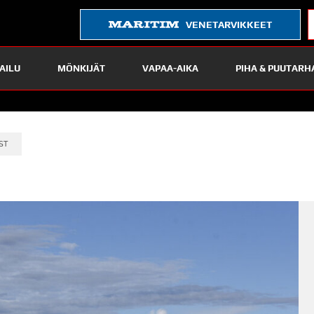
VENETARVIKKEET
AILU
MÖNKIJÄT
VAPAA-AIKA
PIHA & PUUTARH
ST