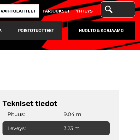
VAIHTOLAITTEET
TARJOUKSET
YHTEYS
A
POISTOTUOTTEET
HUOLTO & KORJAAMO
Tekniset tiedot
Pituus:
9.04 m
Leveys:
3.23 m