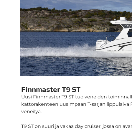
Finnmaster T9 ST
Uusi Finnmaster T9 ST tuo veneiden toiminnall
kattorakenteen uusimpaan T-sarjan lippulaiva Fi
veneilyä.
T9 ST on suuri ja vakaa day cruiser, jossa on av