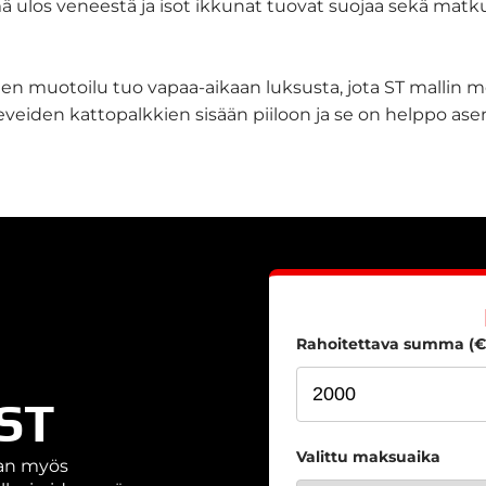
mä ulos veneestä ja isot ikkunat tuovat suojaa sekä mat
inen muotoilu tuo vapaa-aikaan luksusta, jota ST mallin 
veiden kattopalkkien sisään piiloon ja se on helppo asen
Rahoitettava summa (€
 ST
Valittu maksuaika
aan myös