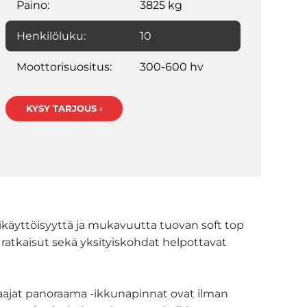
Paino:
3825 kg
Henkilöluku:
10
Moottorisuositus:
300-600 hv
KYSY TARJOUS ›
käyttöisyyttä ja mukavuutta tuovan soft top
 ratkaisut sekä yksityiskohdat helpottavat
. Laajat panoraama -ikkunapinnat ovat ilman