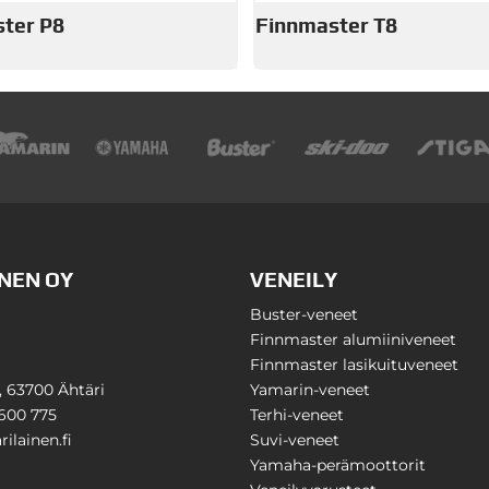
ter P8
Finnmaster T8
NEN OY
VENEILY
Buster-veneet
Finnmaster alumiiniveneet
Finnmaster lasikuituveneet
1, 63700 Ähtäri
Yamarin-veneet
600 775
Terhi-veneet
ilainen.fi
Suvi-veneet
Yamaha-perämoottorit