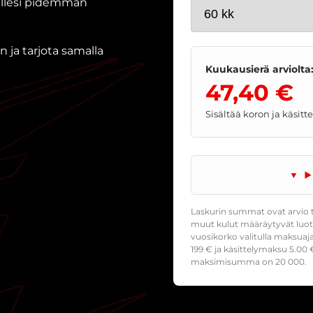
nallesi pidemmän
 ja tarjota samalla
Kuukausierä arviolta
47,40 €
Sisältää koron ja käsit
Laskurin summat ovat arvio t
muut kulut määräytyvät luoto
vuosikorko valitulla maksuaj
199
€ ja käsittelymaksu
5.00
€
maksimisumma on 20 000.