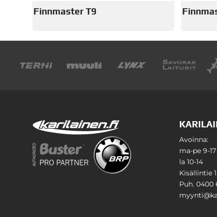
Finnmaster T9
Finnmas
KARILAI
Avoinna:
ma-pe 9-17
la 10-14
Kisällintie 
Puh. 0400 
myynti@kar