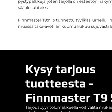
pystypalkkeja, joten tarjolla on esteetön näky
sääolosuhteissa.
Finnmaster T9:n jo tunnettu tyylikäs, urheilull
muassa taka-avotilan kuomu liukuu sujuvasti le
Kysy tarjous
tuotteesta -
Finnmaster T9
Tarjouspyyntölomakkeella voit valita muk