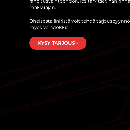
rahoitusvaihtoehdon, jos tarvitset hankin
maksuajan.
Oheisesta linkistä voit tehdä tarjouspyynnön
myös vaihdokkia.
KYSY TARJOUS ›