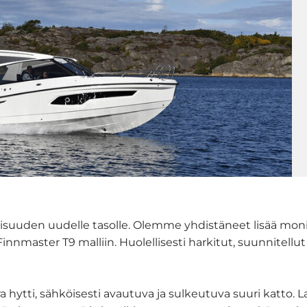
isuuden uudelle tasolle. Olemme yhdistäneet lisää moni
nnmaster T9 malliin. Huolellisesti harkitut, suunnitellut
ara hytti, sähköisesti avautuva ja sulkeutuva suuri katto