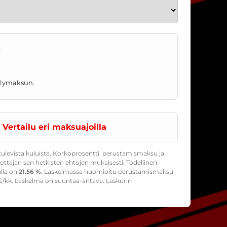
:
telymaksun.
Vertailu eri maksuajoilla
ulevista kuluista. Korkoprosentti, perustamismaksu ja
ttajan sen hetkisten ehtojen mukaisesti. Todellinen
alla on
21.56 %
. Laskelmassa huomioitu perustamismaksu
/kk. Laskelma on suuntaa-antava. Laskurin