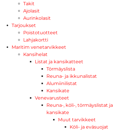
Takit
Ajolasit
Aurinkolasit
Tarjoukset
Poistotuotteet
Lahjakortti
Maritim venetarvikkeet
Kansihelat
Listat ja kansikatteet
Törmäyslista
Reuna- ja ikkunalistat
Alumiinilistat
Kansikate
Venevarusteet
Reuna-, köli-, törmäyslistat ja
kansikate
Muut tarvikkeet
Köli- ja eväsuojat