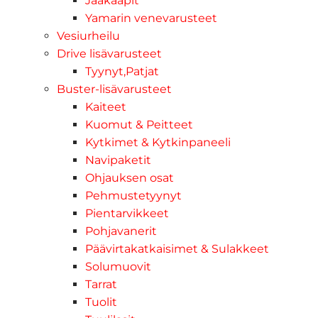
Jääkaapit
Yamarin venevarusteet
Vesiurheilu
Drive lisävarusteet
Tyynyt,Patjat
Buster-lisävarusteet
Kaiteet
Kuomut & Peitteet
Kytkimet & Kytkinpaneeli
Navipaketit
Ohjauksen osat
Pehmustetyynyt
Pientarvikkeet
Pohjavanerit
Päävirtakatkaisimet & Sulakkeet
Solumuovit
Tarrat
Tuolit