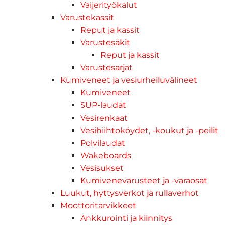
Vaijerityökalut
Varustekassit
Reput ja kassit
Varustesäkit
Reput ja kassit
Varustesarjat
Kumiveneet ja vesiurheiluvälineet
Kumiveneet
SUP-laudat
Vesirenkaat
Vesihiihtoköydet, -koukut ja -peilit
Polvilaudat
Wakeboards
Vesisukset
Kumivenevarusteet ja -varaosat
Luukut, hyttysverkot ja rullaverhot
Moottoritarvikkeet
Ankkurointi ja kiinnitys