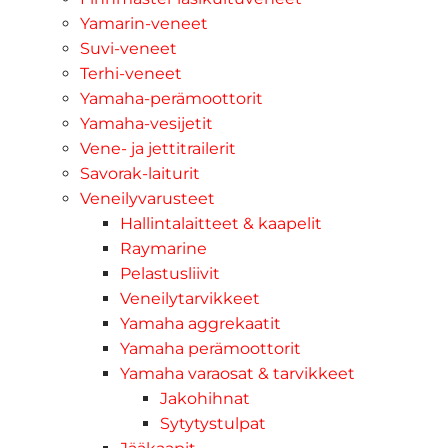
Yamarin-veneet
Suvi-veneet
Terhi-veneet
Yamaha-perämoottorit
Yamaha-vesijetit
Vene- ja jettitrailerit
Savorak-laiturit
Veneilyvarusteet
Hallintalaitteet & kaapelit
Raymarine
Pelastusliivit
Veneilytarvikkeet
Yamaha aggrekaatit
Yamaha perämoottorit
Yamaha varaosat & tarvikkeet
Jakohihnat
Sytytystulpat