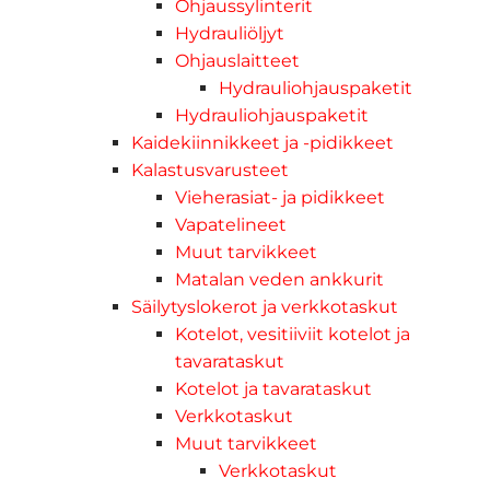
Ohjaussylinterit
Hydrauliöljyt
Ohjauslaitteet
Hydrauliohjauspaketit
Hydrauliohjauspaketit
Kaidekiinnikkeet ja -pidikkeet
Kalastusvarusteet
Vieherasiat- ja pidikkeet
Vapatelineet
Muut tarvikkeet
Matalan veden ankkurit
Säilytyslokerot ja verkkotaskut
Kotelot, vesitiiviit kotelot ja
tavarataskut
Kotelot ja tavarataskut
Verkkotaskut
Muut tarvikkeet
Verkkotaskut