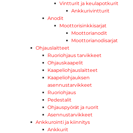
Vintturit ja keulapotkurit
Ankkurivintturit
Anodit
Moottorisinkkisarjat
Moottorianodit
Moottorianodisarjat
Ohjauslaitteet
Ruoriohjaus tarvikkeet
Ohjauskaapelit
Kaapeliohjauslaitteet
Kaapeliohjauksen
asennustarvikkeet
Ruoriohjaus
Pedestalit
Ohjauspyörät ja ruorit
Asennustarvikkeet
Ankkurointi ja kiinnitys
Ankkurit