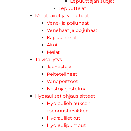
Lepuuttajan suojat
Lepuuttajat
Melat, airot ja venehaat
Vene- ja poijuhaat
Venehaat ja poijuhaat
Kajakkimelat
Airot
Melat
Talvisäilytys
Jäänestäjä
Peitetelineet
Venepeitteet
Nostojärjestelmä
Hydrauliset ohjauslaitteet
Hydrauliohjauksen
asennustarvikkeet
Hydrauliletkut
Hydraulipumput