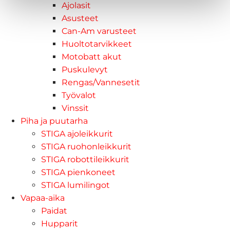
Ajolasit
Asusteet
Can-Am varusteet
Huoltotarvikkeet
Motobatt akut
Puskulevyt
Rengas/Vannesetit
Työvalot
Vinssit
Piha ja puutarha
STIGA ajoleikkurit
STIGA ruohonleikkurit
STIGA robottileikkurit
STIGA pienkoneet
STIGA lumilingot
Vapaa-aika
Paidat
Hupparit