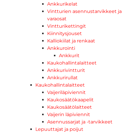
Ankkurikelat
Vintturien asennustarvikkeet ja
varaosat
Vintturikettingit
Kiinnitysjouset
Kalliokiilat ja renkaat
Ankkurointi
Ankkurit
Kaukohallintalaitteet
Ankkurivintturit
Ankkurirullat
Kaukohallintalaitteet
Vaijeriläpiviennit
Kaukosäätökaapelit
Kaukosäätölaitteet
Vaijerin läpiviennit
Asennussarjat ja -tarvikkeet
Lepuuttajat ja poijut