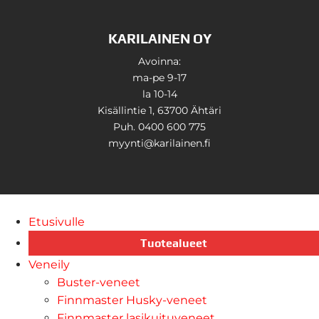
KARILAINEN OY
Avoinna:
ma-pe 9-17
la 10-14
Kisällintie 1, 63700 Ähtäri
Puh. 0400 600 775
myynti@karilainen.fi
Etusivulle
Tuotealueet
Veneily
Buster-veneet
Finnmaster Husky-veneet
Finnmaster lasikuituveneet