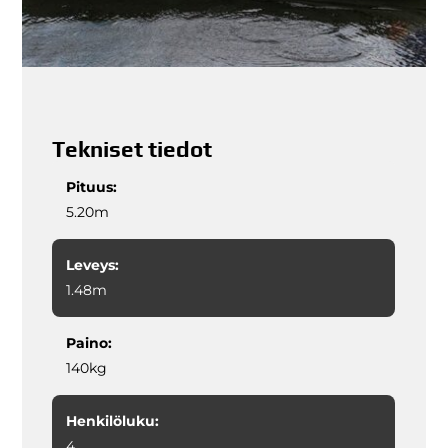
Tekniset tiedot
Pituus:
5.20m
Leveys:
1.48m
Paino:
140kg
Henkilöluku:
4