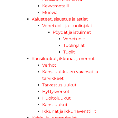
Kevytmetalli
Muovia
Kalusteet, sisustus ja astiat
Venetuolit ja -tuolinjalat
Pöydät ja istuimet
Venetuolit
Tuolinjalat
Tuolit
Kansiluukut, ikkunat ja verhot
Verhot
Kansiluukkujen varaosat ja
tarvikkeet
Tarkastusluukut
Hyttysverkot
Huoltoluukut
Kansiluukut
Ikkunat ja ikkunaventtiilit
Kaide- ja kuomuhelat