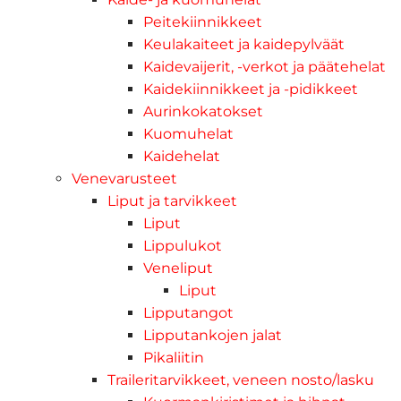
Peitekiinnikkeet
Keulakaiteet ja kaidepylväät
Kaidevaijerit, -verkot ja päätehelat
Kaidekiinnikkeet ja -pidikkeet
Aurinkokatokset
Kuomuhelat
Kaidehelat
Venevarusteet
Liput ja tarvikkeet
Liput
Lippulukot
Veneliput
Liput
Lipputangot
Lipputankojen jalat
Pikaliitin
Traileritarvikkeet, veneen nosto/lasku