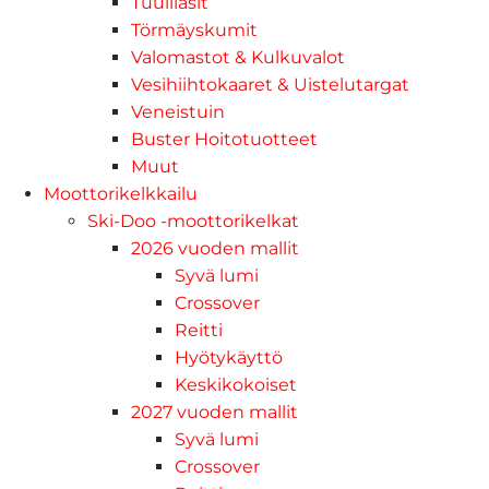
Tuulilasit
Törmäyskumit
Valomastot & Kulkuvalot
Vesihiihtokaaret & Uistelutargat
Veneistuin
Buster Hoitotuotteet
Muut
Moottorikelkkailu
Ski-Doo -moottorikelkat
2026 vuoden mallit
Syvä lumi
Crossover
Reitti
Hyötykäyttö
Keskikokoiset
2027 vuoden mallit
Syvä lumi
Crossover