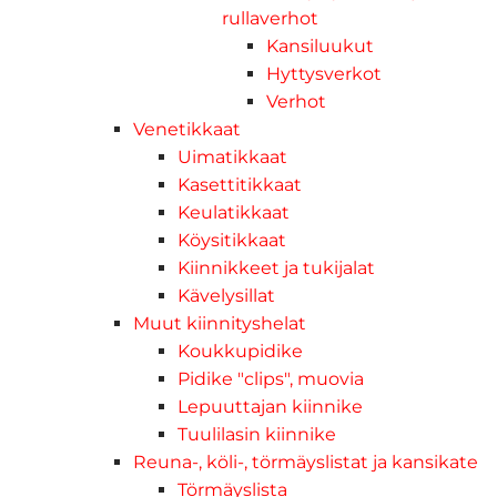
rullaverhot
Kansiluukut
Hyttysverkot
Verhot
Venetikkaat
Uimatikkaat
Kasettitikkaat
Keulatikkaat
Köysitikkaat
Kiinnikkeet ja tukijalat
Kävelysillat
Muut kiinnityshelat
Koukkupidike
Pidike "clips", muovia
Lepuuttajan kiinnike
Tuulilasin kiinnike
Reuna-, köli-, törmäyslistat ja kansikate
Törmäyslista