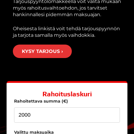
Tarjouspyyntölomakkeella voit valita mukaan
myös rahoitusvaihtoehdon, jos tarvitset
hankinnallesi pidemmän maksuajan.
Oheisesta linkistä voit tehdä tarjouspyynnön
ja tarjota samalla myös vaihdokkia.
KYSY TARJOUS ›
Rahoituslaskuri
Rahoitettava summa (€)
Valittu maksuaika