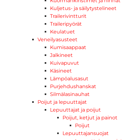
Kuormankiristimet ja hihnat
Kuljetus- ja säilytystelineet
Trailerivintturit
Traileripyörät
Keulatuet
Veneilyasusteet
Kumisaappaat
Jalkineet
Kuivapuvut
Käsineet
Lämpöalusasut
Purjehdushanskat
Silmälasinauhat
Poijut ja lepuuttajat
Lepuuttajat ja poijut
Poijut, ketjut ja painot
Poijut
Lepuuttajansuojat