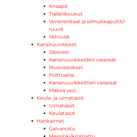
Knaapit
Trailerikoukut
Venerenkaat ja silmukkapultit/-
ruuvit
Vetourat
Kansiruuvikkeet
Jätevesi
Kansiruuvikkeiden varaosat
Muoviseokset
Polttoaine
Kansiruuvikkeitten varaosat
Makea vesi
Keula- ja uimatasot
Uimatasot
Keulatasot
Hankaimet
Galvanoitu
Messinki/kromattu