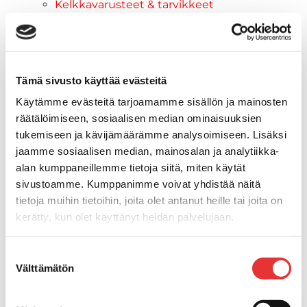
Kelkkavarusteet & tarvikkeet
AJOASUT
Ajohanskat
Ajolasit
Huoltotarvikkeet
Tämä sivusto käyttää evästeitä
Kelkkatarvikkeet
Käytämme evästeitä tarjoamamme sisällön ja mainosten
Kengät
räätälöimiseen, sosiaalisen median ominaisuuksien
Kypärät
tukemiseen ja kävijämäärämme analysoimiseen. Lisäksi
Lynx
jaamme sosiaalisen median, mainosalan ja analytiikka-
Lynx ajovarusteet
alan kumppaneillemme tietoja siitä, miten käytät
Ajohousut
sivustoamme. Kumppanimme voivat yhdistää näitä
Ajotakit
tietoja muihin tietoihin, joita olet antanut heille tai joita on
HAALARIT
kerätty, kun olet käyttänyt heidän palvelujaan.
Lynx vapaa-ajan asusteet
Lynx asusteet
Lisätietoja:
karilainen.fi/tietosuoja
Suostumuksen
Lynx vaatetus
Välttämätön
valinta
Ski-Doo
Ski-Doo ajovarusteet