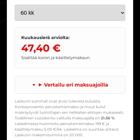
Kuukausierä arviolta:
47,40 €
Sisältää koron ja käsittelymaksun.
Vertailu eri maksuajoilla
Laskurin summat ovat arvio tulevista kuluista.
Korkoprosentti, perustamismaksu ja muut kulut
määräytyvät luotottajan sen hetkisten ehtojen mukaisesti.
Todellinen vuosikorko valitulla maksuajalla on
21.56 %
.
Laskelmassa huomioitu perustamismaksu
199
€ ja
käsittelymaksu
5.00
€/kk. Laskelma on suuntaa-antava.
Laskurin maksimisumma on 20 000.