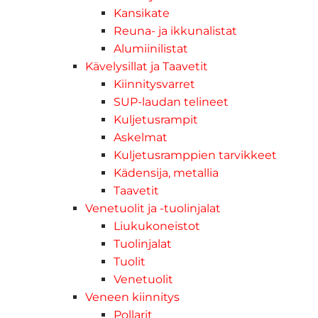
Kansikate
Reuna- ja ikkunalistat
Alumiinilistat
Kävelysillat ja Taavetit
Kiinnitysvarret
SUP-laudan telineet
Kuljetusrampit
Askelmat
Kuljetusramppien tarvikkeet
Kädensija, metallia
Taavetit
Venetuolit ja -tuolinjalat
Liukukoneistot
Tuolinjalat
Tuolit
Venetuolit
Veneen kiinnitys
Pollarit