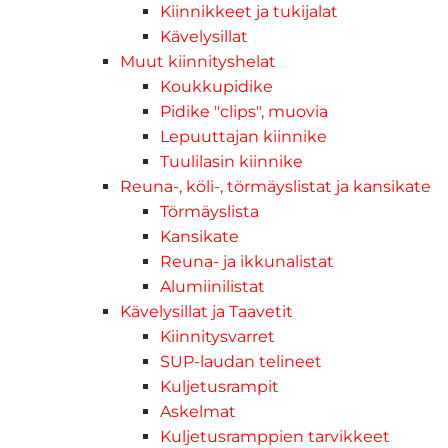
Kiinnikkeet ja tukijalat
Kävelysillat
Muut kiinnityshelat
Koukkupidike
Pidike "clips", muovia
Lepuuttajan kiinnike
Tuulilasin kiinnike
Reuna-, köli-, törmäyslistat ja kansikate
Törmäyslista
Kansikate
Reuna- ja ikkunalistat
Alumiinilistat
Kävelysillat ja Taavetit
Kiinnitysvarret
SUP-laudan telineet
Kuljetusrampit
Askelmat
Kuljetusramppien tarvikkeet