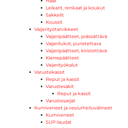
Haat
Leikarit, renkaat ja koukut
Sakkelit
Koussit
Vaijerityötarvikkeet
Vaijeripäätteet, prässättävä
Vaijerilukot, puristettava
Vaijeripäätteet, kiristettävä
Kierrepäätteet
Vaijerityökalut
Varustekassit
Reput ja kassit
Varustesäkit
Reput ja kassit
Varustesarjat
Kumiveneet ja vesiurheiluvälineet
Kumiveneet
SUP-laudat