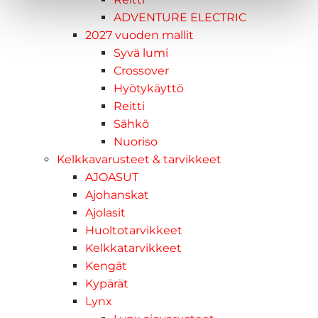
ADVENTURE ELECTRIC
2027 vuoden mallit
Syvä lumi
Crossover
Hyötykäyttö
Reitti
Sähkö
Nuoriso
Kelkkavarusteet & tarvikkeet
AJOASUT
Ajohanskat
Ajolasit
Huoltotarvikkeet
Kelkkatarvikkeet
Kengät
Kypärät
Lynx