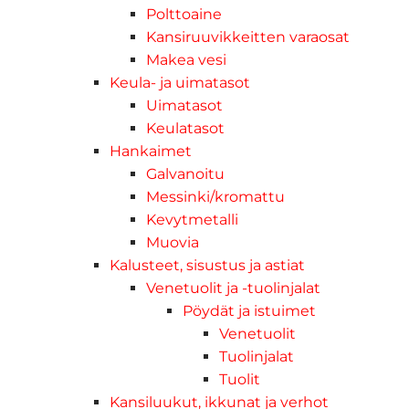
Polttoaine
Kansiruuvikkeitten varaosat
Makea vesi
Keula- ja uimatasot
Uimatasot
Keulatasot
Hankaimet
Galvanoitu
Messinki/kromattu
Kevytmetalli
Muovia
Kalusteet, sisustus ja astiat
Venetuolit ja -tuolinjalat
Pöydät ja istuimet
Venetuolit
Tuolinjalat
Tuolit
Kansiluukut, ikkunat ja verhot