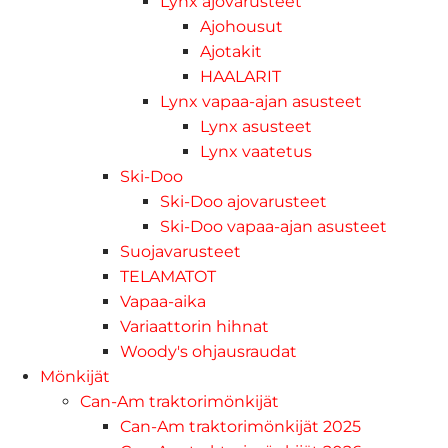
Lynx ajovarusteet
Ajohousut
Ajotakit
HAALARIT
Lynx vapaa-ajan asusteet
Lynx asusteet
Lynx vaatetus
Ski-Doo
Ski-Doo ajovarusteet
Ski-Doo vapaa-ajan asusteet
Suojavarusteet
TELAMATOT
Vapaa-aika
Variaattorin hihnat
Woody's ohjausraudat
Mönkijät
Can-Am traktorimönkijät
Can-Am traktorimönkijät 2025