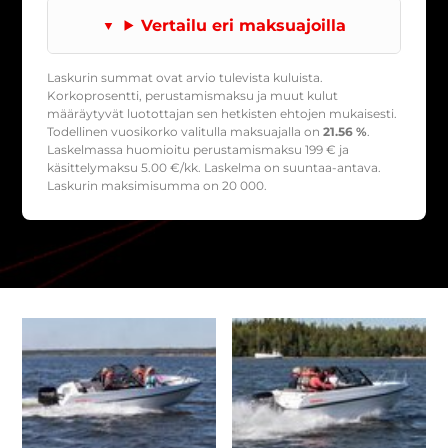
Vertailu eri maksuajoilla
Laskurin summat ovat arvio tulevista kuluista.
Korkoprosentti, perustamismaksu ja muut kulut
määräytyvät luotottajan sen hetkisten ehtojen mukaisesti.
Todellinen vuosikorko valitulla maksuajalla on
21.56 %
.
Laskelmassa huomioitu perustamismaksu
199
€ ja
käsittelymaksu
5.00
€/kk. Laskelma on suuntaa-antava.
Laskurin maksimisumma on 20 000.