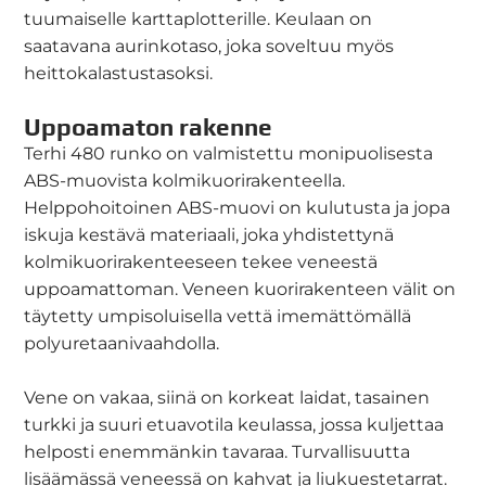
tuumaiselle karttaplotterille. Keulaan on
saatavana aurinkotaso, joka soveltuu myös
heittokalastustasoksi.
Uppoamaton rakenne
Terhi 480 runko on valmistettu monipuolisesta
ABS-muovista kolmikuorirakenteella.
Helppohoitoinen ABS-muovi on kulutusta ja jopa
iskuja kestävä materiaali, joka yhdistettynä
kolmikuorirakenteeseen tekee veneestä
uppoamattoman. Veneen kuorirakenteen välit on
täytetty umpisoluisella vettä imemättömällä
polyuretaanivaahdolla.
Vene on vakaa, siinä on korkeat laidat, tasainen
turkki ja suuri etuavotila keulassa, jossa kuljettaa
helposti enemmänkin tavaraa. Turvallisuutta
lisäämässä veneessä on kahvat ja liukuestetarrat.