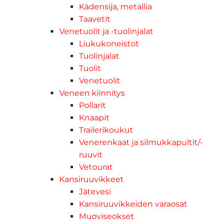
Kädensija, metallia
Taavetit
Venetuolit ja -tuolinjalat
Liukukoneistot
Tuolinjalat
Tuolit
Venetuolit
Veneen kiinnitys
Pollarit
Knaapit
Trailerikoukut
Venerenkaat ja silmukkapultit/-
ruuvit
Vetourat
Kansiruuvikkeet
Jätevesi
Kansiruuvikkeiden varaosat
Muoviseokset