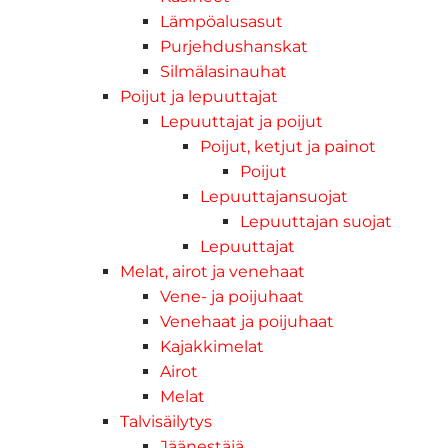
Lämpöalusasut
Purjehdushanskat
Silmälasinauhat
Poijut ja lepuuttajat
Lepuuttajat ja poijut
Poijut, ketjut ja painot
Poijut
Lepuuttajansuojat
Lepuuttajan suojat
Lepuuttajat
Melat, airot ja venehaat
Vene- ja poijuhaat
Venehaat ja poijuhaat
Kajakkimelat
Airot
Melat
Talvisäilytys
Jäänestäjä