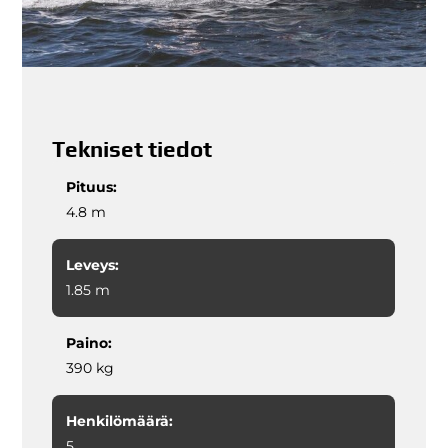
Tekniset tiedot
Pituus:
4.8 m
Leveys:
1.85 m
Paino:
390 kg
Henkilömäärä:
5