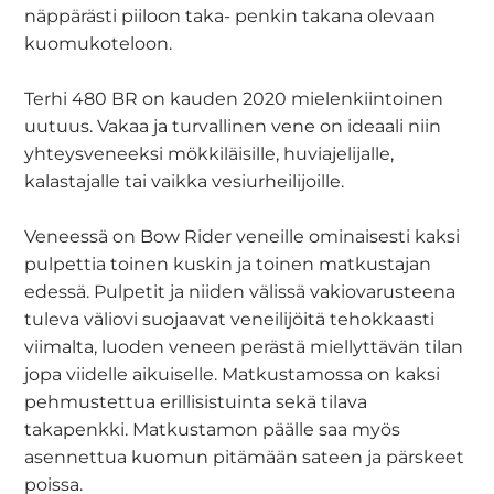
näppärästi piiloon taka- penkin takana olevaan
kuomukoteloon.
Terhi 480 BR on kauden 2020 mielenkiintoinen
uutuus. Vakaa ja turvallinen vene on ideaali niin
yhteysveneeksi mökkiläisille, huviajelijalle,
kalastajalle tai vaikka vesiurheilijoille.
Veneessä on Bow Rider veneille ominaisesti kaksi
pulpettia toinen kuskin ja toinen matkustajan
edessä. Pulpetit ja niiden välissä vakiovarusteena
tuleva väliovi suojaavat veneilijöitä tehokkaasti
viimalta, luoden veneen perästä miellyttävän tilan
jopa viidelle aikuiselle. Matkustamossa on kaksi
pehmustettua erillisistuinta sekä tilava
takapenkki. Matkustamon päälle saa myös
asennettua kuomun pitämään sateen ja pärskeet
poissa.