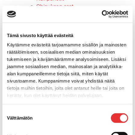
Ohjauksen osat
Pehmustetyynyt
Pientarvikkeet
Pohjavanerit
Tämä sivusto käyttää evästeitä
Päävirtakatkaisimet & Sulakkeet
Solumuovit
Käytämme evästeitä tarjoamamme sisällön ja mainosten
Tarrat
räätälöimiseen, sosiaalisen median ominaisuuksien
Tuolit
tukemiseen ja kävijämäärämme analysoimiseen. Lisäksi
Tuulilasit
jaamme sosiaalisen median, mainosalan ja analytiikka-
alan kumppaneillemme tietoja siitä, miten käytät
Törmäyskumit
sivustoamme. Kumppanimme voivat yhdistää näitä
Valomastot & Kulkuvalot
tietoja muihin tietoihin, joita olet antanut heille tai joita on
Vesihiihtokaaret & Uistelutargat
kerätty, kun olet käyttänyt heidän palvelujaan.
Veneistuin
Buster Hoitotuotteet
Lisätietoja:
karilainen.fi/tietosuoja
Muut
Suostumuksen
Välttämätön
Moottorikelkkailu
valinta
Ski-Doo -moottorikelkat
2026 vuoden mallit