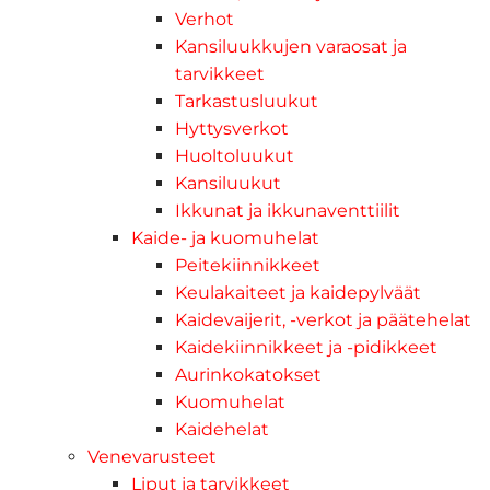
Verhot
Kansiluukkujen varaosat ja
tarvikkeet
Tarkastusluukut
Hyttysverkot
Huoltoluukut
Kansiluukut
Ikkunat ja ikkunaventtiilit
Kaide- ja kuomuhelat
Peitekiinnikkeet
Keulakaiteet ja kaidepylväät
Kaidevaijerit, -verkot ja päätehelat
Kaidekiinnikkeet ja -pidikkeet
Aurinkokatokset
Kuomuhelat
Kaidehelat
Venevarusteet
Liput ja tarvikkeet