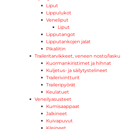
Liput
Lippulukot
Veneliput
Liput
Lipputangot
Lipputankojen jalat
Pikaliitin
Traileritarvikkeet, veneen nosto/lasku
Kuormankiristimet ja hihnat
Kuljetus- ja säilytystelineet
Trailerivintturit
Traileripyörät
Keulatuet
Veneilyasusteet
Kumisaappaat
Jalkineet
Kuivapuvut
Käsineet