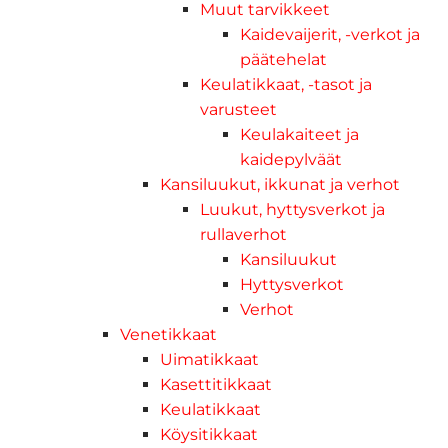
Muut tarvikkeet
Kaidevaijerit, -verkot ja
päätehelat
Keulatikkaat, -tasot ja
varusteet
Keulakaiteet ja
kaidepylväät
Kansiluukut, ikkunat ja verhot
Luukut, hyttysverkot ja
rullaverhot
Kansiluukut
Hyttysverkot
Verhot
Venetikkaat
Uimatikkaat
Kasettitikkaat
Keulatikkaat
Köysitikkaat