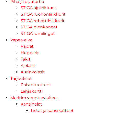
Piha ja puutarha
STIGA ajoleikkurit
STIGA ruohonleikkurit
STIGA robottileikkurit
STIGA pienkoneet
STIGA lumilingot
Vapaa-aika
Paidat
Hupparit
Takit
Ajolasit
Aurinkolasit
Tarjoukset
Poistotuotteet
Lahjakortti
Maritim venetarvikkeet
Kansihelat
Listat ja kansikatteet