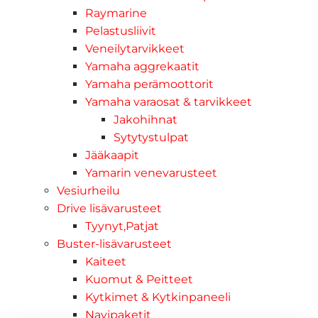
Raymarine
Pelastusliivit
Veneilytarvikkeet
Yamaha aggrekaatit
Yamaha perämoottorit
Yamaha varaosat & tarvikkeet
Jakohihnat
Sytytystulpat
Jääkaapit
Yamarin venevarusteet
Vesiurheilu
Drive lisävarusteet
Tyynyt,Patjat
Buster-lisävarusteet
Kaiteet
Kuomut & Peitteet
Kytkimet & Kytkinpaneeli
Navipaketit