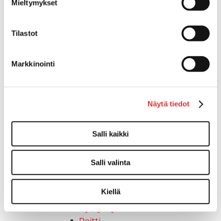
Mieltymykset
Syvä lumi
Crossover
Tilastot
Reitti
Hyötykäyttö
Keskikokoiset
Markkinointi
2027 vuoden mallit
Syvä lumi
Crossover
Näytä tiedot
Reitti
Hyötykäyttö
Salli kaikki
Keskikokoiset
Nuoriso
Lynx-moottorikelkat
Salli valinta
2026 vuoden mallit
Syvä lumi
Kiellä
Crossover
Hyötykäyttö
Reitti