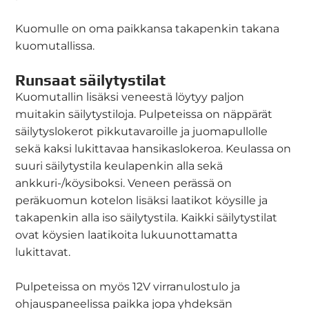
Kuomulle on oma paikkansa takapenkin takana
kuomutallissa.
Runsaat säilytystilat
Kuomutallin lisäksi veneestä löytyy paljon
muitakin säilytystiloja. Pulpeteissa on näppärät
säilytyslokerot pikkutavaroille ja juomapullolle
sekä kaksi lukittavaa hansikaslokeroa. Keulassa on
suuri säilytystila keulapenkin alla sekä
ankkuri-/köysiboksi. Veneen perässä on
peräkuomun kotelon lisäksi laatikot köysille ja
takapenkin alla iso säilytystila. Kaikki säilytystilat
ovat köysien laatikoita lukuunottamatta
lukittavat.
Pulpeteissa on myös 12V virranulostulo ja
ohjauspaneelissa paikka jopa yhdeksän