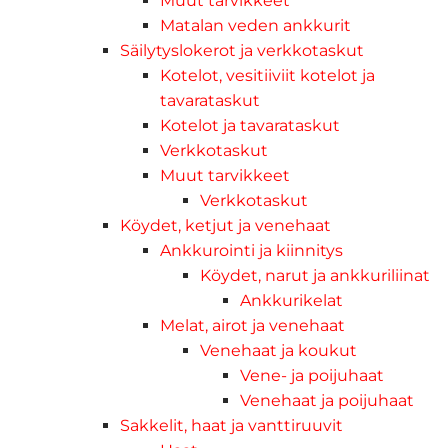
Muut tarvikkeet
Matalan veden ankkurit
Säilytyslokerot ja verkkotaskut
Kotelot, vesitiiviit kotelot ja
tavarataskut
Kotelot ja tavarataskut
Verkkotaskut
Muut tarvikkeet
Verkkotaskut
Köydet, ketjut ja venehaat
Ankkurointi ja kiinnitys
Köydet, narut ja ankkuriliinat
Ankkurikelat
Melat, airot ja venehaat
Venehaat ja koukut
Vene- ja poijuhaat
Venehaat ja poijuhaat
Sakkelit, haat ja vanttiruuvit