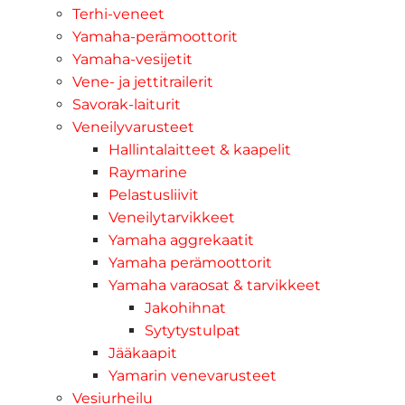
Terhi-veneet
Yamaha-perämoottorit
Yamaha-vesijetit
Vene- ja jettitrailerit
Savorak-laiturit
Veneilyvarusteet
Hallintalaitteet & kaapelit
Raymarine
Pelastusliivit
Veneilytarvikkeet
Yamaha aggrekaatit
Yamaha perämoottorit
Yamaha varaosat & tarvikkeet
Jakohihnat
Sytytystulpat
Jääkaapit
Yamarin venevarusteet
Vesiurheilu