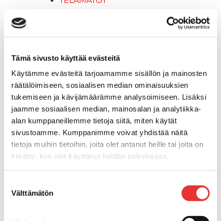
TELAMATOT
Vapaa-aika
Variaattorin hihnat
Woody's ohjausraudat
Mönkijät
Tämä sivusto käyttää evästeitä
Can-Am traktorimönkijät
Käytämme evästeitä tarjoamamme sisällön ja mainosten
Can-Am traktorimönkijät 2025
räätälöimiseen, sosiaalisen median ominaisuuksien
Can-Am traktorimönkijät 2026
tukemiseen ja kävijämäärämme analysoimiseen. Lisäksi
Can-Am SSV-Mallit
jaamme sosiaalisen median, mainosalan ja analytiikka-
Traxter mallisto
alan kumppaneillemme tietoja siitä, miten käytät
Traxter 2025
sivustoamme. Kumppanimme voivat yhdistää näitä
Traxter 2026
tietoja muihin tietoihin, joita olet antanut heille tai joita on
Maverick mallisto
kerätty, kun olet käyttänyt heidän palvelujaan.
Maverick 2025
Maverick 2026
Lisätietoja:
karilainen.fi/tietosuoja
Suostumuksen
Mönkijöiden lisävarusteet ja -tarvikkeet
Välttämätön
valinta
Ajolasit
Asusteet