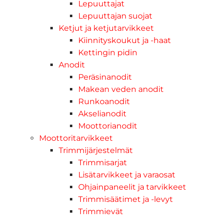
Lepuuttajat
Lepuuttajan suojat
Ketjut ja ketjutarvikkeet
Kiinnityskoukut ja -haat
Kettingin pidin
Anodit
Peräsinanodit
Makean veden anodit
Runkoanodit
Akselianodit
Moottorianodit
Moottoritarvikkeet
Trimmijärjestelmät
Trimmisarjat
Lisätarvikkeet ja varaosat
Ohjainpaneelit ja tarvikkeet
Trimmisäätimet ja -levyt
Trimmievät