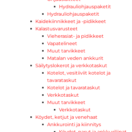
Hydrauliohjauspaketit
Hydrauliohjauspaketit
Kaidekiinnikkeet ja -pidikkeet
Kalastusvarusteet
Vieherasiat- ja pidikkeet
Vapatelineet
Muut tarvikkeet
Matalan veden ankkurit
Säilytyslokerot ja verkkotaskut
Kotelot, vesitiiviit kotelot ja
tavarataskut
Kotelot ja tavarataskut
Verkkotaskut
Muut tarvikkeet
Verkkotaskut
Köydet, ketjut ja venehaat
Ankkurointi ja kiinnitys
Köydet, narut ja ankkuriliinat