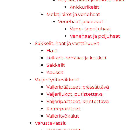
Ankkurikelat
Melat, airot ja venehaat
Venehaat ja koukut
Vene- ja poijuhaat
Venehaat ja poijuhaat
Sakkelit, haat ja vanttiruuvit
Haat
Leikarit, renkaat ja koukut
Sakkelit
Koussit
Vaijerityötarvikkeet
Vaijeripäätteet, prässättävä
Vaijerilukot, puristettava
Vaijeripäätteet, kiristettävä
Kierrepäätteet
Vaijerityökalut
Varustekassit