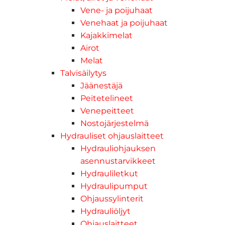
Vene- ja poijuhaat
Venehaat ja poijuhaat
Kajakkimelat
Airot
Melat
Talvisäilytys
Jäänestäjä
Peitetelineet
Venepeitteet
Nostojärjestelmä
Hydrauliset ohjauslaitteet
Hydrauliohjauksen
asennustarvikkeet
Hydrauliletkut
Hydraulipumput
Ohjaussylinterit
Hydrauliöljyt
Ohjauslaitteet