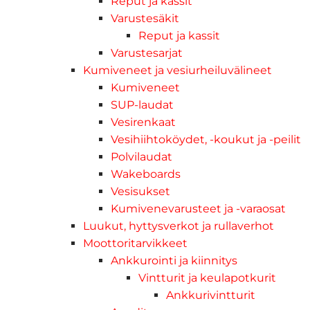
Reput ja kassit
Varustesäkit
Reput ja kassit
Varustesarjat
Kumiveneet ja vesiurheiluvälineet
Kumiveneet
SUP-laudat
Vesirenkaat
Vesihiihtoköydet, -koukut ja -peilit
Polvilaudat
Wakeboards
Vesisukset
Kumivenevarusteet ja -varaosat
Luukut, hyttysverkot ja rullaverhot
Moottoritarvikkeet
Ankkurointi ja kiinnitys
Vintturit ja keulapotkurit
Ankkurivintturit