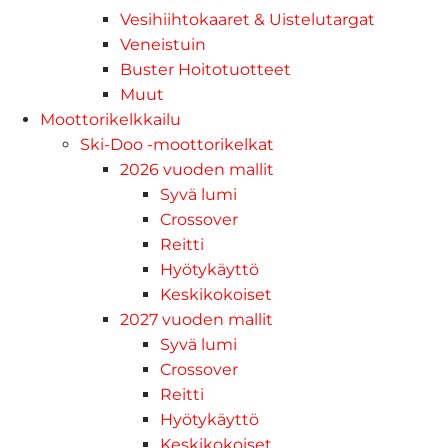
Vesihiihtokaaret & Uistelutargat
Veneistuin
Buster Hoitotuotteet
Muut
Moottorikelkkailu
Ski-Doo -moottorikelkat
2026 vuoden mallit
Syvä lumi
Crossover
Reitti
Hyötykäyttö
Keskikokoiset
2027 vuoden mallit
Syvä lumi
Crossover
Reitti
Hyötykäyttö
Keskikokoiset