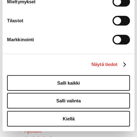
Can-Am varusteet
Mieltymykset
Huoltotarvikkeet
Motobatt akut
Tilastot
Puskulevyt
Rengas/Vannesetit
Työvalot
Markkinointi
Vinssit
Piha ja puutarha
STIGA ajoleikkurit
Näytä tiedot
STIGA ruohonleikkurit
STIGA robottileikkurit
Salli kaikki
STIGA pienkoneet
STIGA lumilingot
Vapaa-aika
Salli valinta
Paidat
Hupparit
Kiellä
Takit
Ajolasit