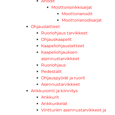
Anodit
Moottorisinkkisarjat
Moottorianodit
Moottorianodisarjat
Ohjauslaitteet
Ruoriohjaus tarvikkeet
Ohjauskaapelit
Kaapeliohjauslaitteet
Kaapeliohjauksen
asennustarvikkeet
Ruoriohjaus
Pedestalit
Ohjauspyörät ja ruorit
Asennustarvikkeet
Ankkurointi ja kiinnitys
Ankkurit
Ankkurikelat
Vintturien asennustarvikkeet ja