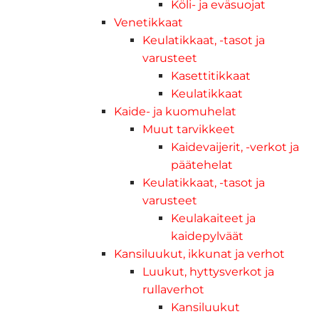
Köli- ja eväsuojat
Venetikkaat
Keulatikkaat, -tasot ja
varusteet
Kasettitikkaat
Keulatikkaat
Kaide- ja kuomuhelat
Muut tarvikkeet
Kaidevaijerit, -verkot ja
päätehelat
Keulatikkaat, -tasot ja
varusteet
Keulakaiteet ja
kaidepylväät
Kansiluukut, ikkunat ja verhot
Luukut, hyttysverkot ja
rullaverhot
Kansiluukut