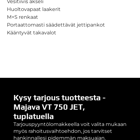
Vesitiivis akseli
Huoltovapaat laakerit
M+S renkaat
Portaattomasti säädettävät jettipankot
Kääntyvät takavalot
Kysy tarjous tuotteesta -
Majava VT 750 JET,
tuplatuella
Tarjouspyyntölomakkeella voit valita mukaan
myös rahoitusvaihtoehdon, jos tarvitset
hankinnallesi pidemmän maksuajan.