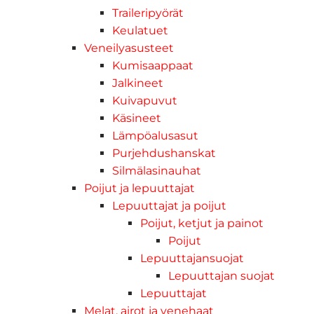
Traileripyörät
Keulatuet
Veneilyasusteet
Kumisaappaat
Jalkineet
Kuivapuvut
Käsineet
Lämpöalusasut
Purjehdushanskat
Silmälasinauhat
Poijut ja lepuuttajat
Lepuuttajat ja poijut
Poijut, ketjut ja painot
Poijut
Lepuuttajansuojat
Lepuuttajan suojat
Lepuuttajat
Melat, airot ja venehaat