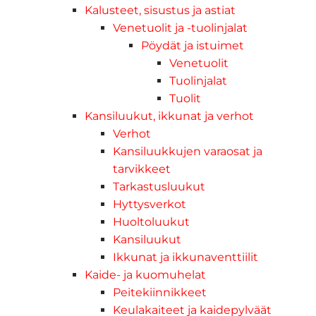
Kalusteet, sisustus ja astiat
Venetuolit ja -tuolinjalat
Pöydät ja istuimet
Venetuolit
Tuolinjalat
Tuolit
Kansiluukut, ikkunat ja verhot
Verhot
Kansiluukkujen varaosat ja
tarvikkeet
Tarkastusluukut
Hyttysverkot
Huoltoluukut
Kansiluukut
Ikkunat ja ikkunaventtiilit
Kaide- ja kuomuhelat
Peitekiinnikkeet
Keulakaiteet ja kaidepylväät