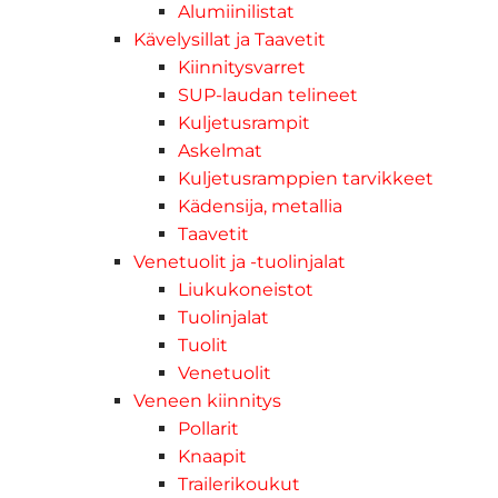
Alumiinilistat
Kävelysillat ja Taavetit
Kiinnitysvarret
SUP-laudan telineet
Kuljetusrampit
Askelmat
Kuljetusramppien tarvikkeet
Kädensija, metallia
Taavetit
Venetuolit ja -tuolinjalat
Liukukoneistot
Tuolinjalat
Tuolit
Venetuolit
Veneen kiinnitys
Pollarit
Knaapit
Trailerikoukut