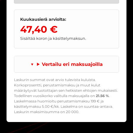
Kuukausierä arviolta:
47,40 €
Sisältää koron ja käsittelymaksun.
Vertailu eri maksuajoilla
Laskurin summat ovat arvio tulevista kuluista.
Korkoprosentti, perustamismaksu ja muut kulut
määräytyvät luotottajan sen hetkisten ehtojen mukaisesti.
Todellinen vuosikorko valitulla maksuajalla on
21.56 %
.
Laskelmassa huomioitu perustamismaksu
199
€ ja
käsittelymaksu
5.00
€/kk. Laskelma on suuntaa-antava.
Laskurin maksimisumma on 20 000.