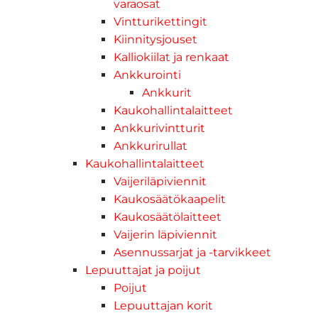
varaosat
Vintturikettingit
Kiinnitysjouset
Kalliokiilat ja renkaat
Ankkurointi
Ankkurit
Kaukohallintalaitteet
Ankkurivintturit
Ankkurirullat
Kaukohallintalaitteet
Vaijeriläpiviennit
Kaukosäätökaapelit
Kaukosäätölaitteet
Vaijerin läpiviennit
Asennussarjat ja -tarvikkeet
Lepuuttajat ja poijut
Poijut
Lepuuttajan korit