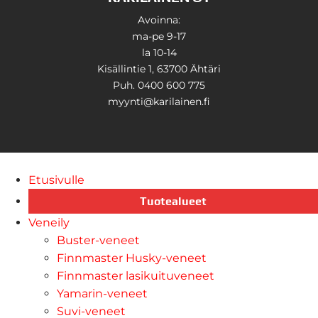
Avoinna:
ma-pe 9-17
la 10-14
Kisällintie 1, 63700 Ähtäri
Puh. 0400 600 775
myynti@karilainen.fi
Etusivulle
Tuotealueet
Veneily
Buster-veneet
Finnmaster Husky-veneet
Finnmaster lasikuituveneet
Yamarin-veneet
Suvi-veneet