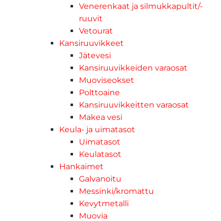
Venerenkaat ja silmukkapultit/-
ruuvit
Vetourat
Kansiruuvikkeet
Jätevesi
Kansiruuvikkeiden varaosat
Muoviseokset
Polttoaine
Kansiruuvikkeitten varaosat
Makea vesi
Keula- ja uimatasot
Uimatasot
Keulatasot
Hankaimet
Galvanoitu
Messinki/kromattu
Kevytmetalli
Muovia