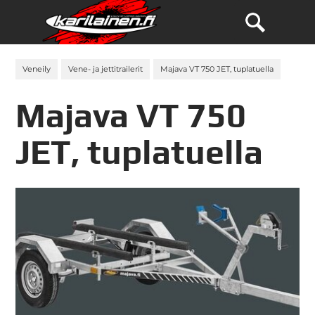
Veneily
Vene- ja jettitrailerit
Majava VT 750 JET, tuplatuella
Majava VT 750
JET, tuplatuella