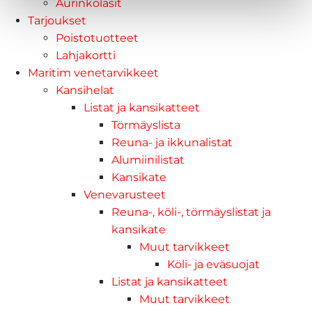
Aurinkolasit
Tarjoukset
Poistotuotteet
Lahjakortti
Maritim venetarvikkeet
Kansihelat
Listat ja kansikatteet
Törmäyslista
Reuna- ja ikkunalistat
Alumiinilistat
Kansikate
Venevarusteet
Reuna-, köli-, törmäyslistat ja
kansikate
Muut tarvikkeet
Köli- ja eväsuojat
Listat ja kansikatteet
Muut tarvikkeet