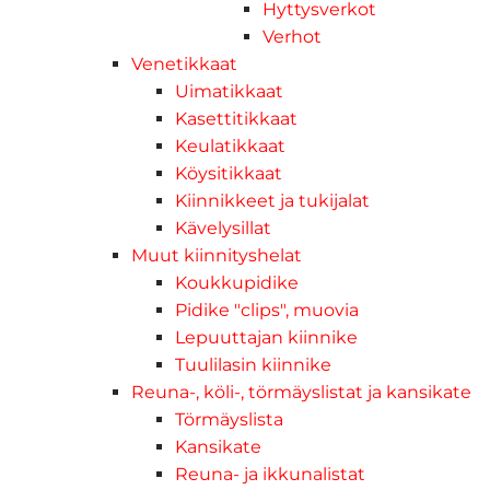
Hyttysverkot
Verhot
Venetikkaat
Uimatikkaat
Kasettitikkaat
Keulatikkaat
Köysitikkaat
Kiinnikkeet ja tukijalat
Kävelysillat
Muut kiinnityshelat
Koukkupidike
Pidike "clips", muovia
Lepuuttajan kiinnike
Tuulilasin kiinnike
Reuna-, köli-, törmäyslistat ja kansikate
Törmäyslista
Kansikate
Reuna- ja ikkunalistat