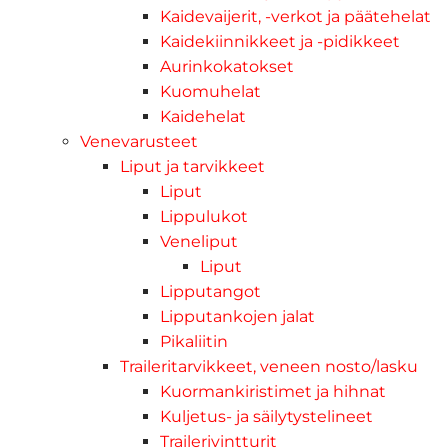
Kaidevaijerit, -verkot ja päätehelat
Kaidekiinnikkeet ja -pidikkeet
Aurinkokatokset
Kuomuhelat
Kaidehelat
Venevarusteet
Liput ja tarvikkeet
Liput
Lippulukot
Veneliput
Liput
Lipputangot
Lipputankojen jalat
Pikaliitin
Traileritarvikkeet, veneen nosto/lasku
Kuormankiristimet ja hihnat
Kuljetus- ja säilytystelineet
Trailerivintturit