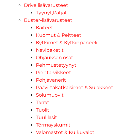
Drive lisävarusteet
Tyynyt,Patjat
Buster-lisävarusteet
Kaiteet
Kuomut & Peitteet
Kytkimet & Kytkinpaneeli
Navipaketit
Ohjauksen osat
Pehmustetyynyt
Pientarvikkeet
Pohjavanerit
Päävirtakatkaisimet & Sulakkeet
Solumuovit
Tarrat
Tuolit
Tuulilasit
Törmäyskumit
Valomastot & Kulkuvalot