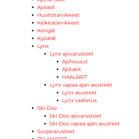
Ajolasit
Huoltotarvikkeet
Kelkkatarvikkeet
Kengät
Kypärät
Lynx
Lynx ajovarusteet
Ajohousut
Ajotakit
HAALARIT
Lynx vapaa-ajan asusteet
Lynx asusteet
Lynx vaatetus
Ski-Doo
Ski-Doo ajovarusteet
Ski-Doo vapaa-ajan asusteet
Suojavarusteet