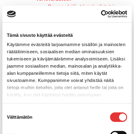
Reuna-, köli-, törmäyslistat ja
kansikate
Muut tarvikkeet
Köli- ja eväsuojat
Tämä sivusto käyttää evästeitä
Listat ja kansikatteet
Muut tarvikkeet
Käytämme evästeitä tarjoamamme sisällön ja mainosten
Köli- ja eväsuojat
räätälöimiseen, sosiaalisen median ominaisuuksien
Venetikkaat
tukemiseen ja kävijämäärämme analysoimiseen. Lisäksi
jaamme sosiaalisen median, mainosalan ja analytiikka-
Keulatikkaat, -tasot ja
alan kumppaneillemme tietoja siitä, miten käytät
varusteet
sivustoamme. Kumppanimme voivat yhdistää näitä
Kasettitikkaat
tietoja muihin tietoihin, joita olet antanut heille tai joita on
Keulatikkaat
kerätty, kun olet käyttänyt heidän palvelujaan.
Kaide- ja kuomuhelat
Muut tarvikkeet
Lisätietoja:
karilainen.fi/tietosuoja
Suostumuksen
Kaidevaijerit, -verkot ja
Välttämätön
valinta
päätehelat
Keulatikkaat, -tasot ja
varusteet