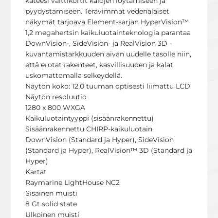
käteesi valttikortit kalojen löytämiseen ja
pyydystämiseen. Terävimmät vedenalaiset
näkymät tarjoava Element-sarjan HyperVision™
1,2 megahertsin kaikuluotainteknologia parantaa
DownVision-, SideVision- ja RealVision 3D -
kuvantamistarkkuuden aivan uudelle tasolle niin,
että erotat rakenteet, kasvillisuuden ja kalat
uskomattomalla selkeydellä.
Näytön koko: 12,0 tuuman optisesti liimattu LCD
Näytön resoluutio
1280 x 800 WXGA
Kaikuluotaintyyppi (sisäänrakennettu)
Sisäänrakennettu CHIRP-kaikuluotain,
DownVision (Standard ja Hyper), SideVision
(Standard ja Hyper), RealVision™ 3D (Standard ja
Hyper)
Kartat
Raymarine LightHouse NC2
Sisäinen muisti
8 Gt solid state
Ulkoinen muisti