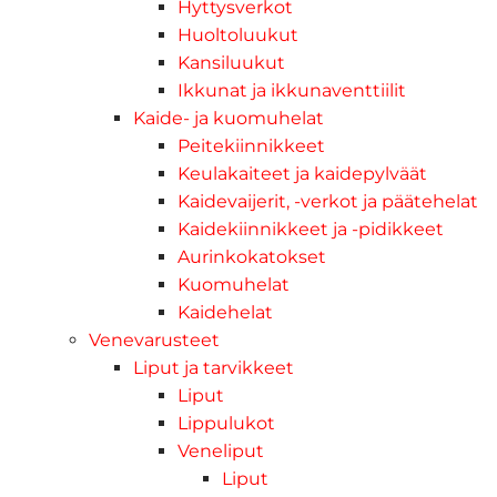
Hyttysverkot
Huoltoluukut
Kansiluukut
Ikkunat ja ikkunaventtiilit
Kaide- ja kuomuhelat
Peitekiinnikkeet
Keulakaiteet ja kaidepylväät
Kaidevaijerit, -verkot ja päätehelat
Kaidekiinnikkeet ja -pidikkeet
Aurinkokatokset
Kuomuhelat
Kaidehelat
Venevarusteet
Liput ja tarvikkeet
Liput
Lippulukot
Veneliput
Liput