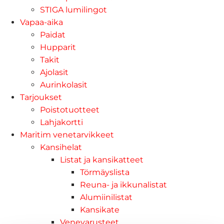
STIGA lumilingot
Vapaa-aika
Paidat
Hupparit
Takit
Ajolasit
Aurinkolasit
Tarjoukset
Poistotuotteet
Lahjakortti
Maritim venetarvikkeet
Kansihelat
Listat ja kansikatteet
Törmäyslista
Reuna- ja ikkunalistat
Alumiinilistat
Kansikate
Venevarusteet