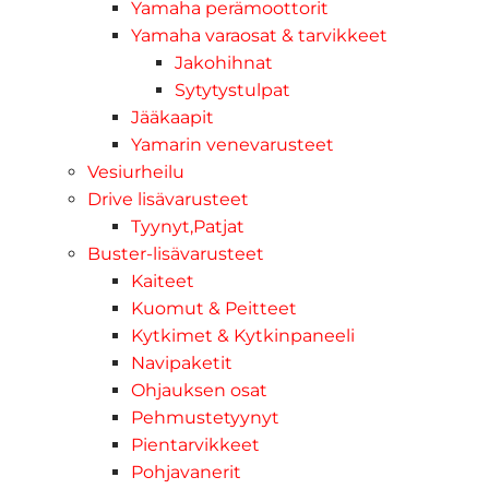
Yamaha perämoottorit
Yamaha varaosat & tarvikkeet
Jakohihnat
Sytytystulpat
Jääkaapit
Yamarin venevarusteet
Vesiurheilu
Drive lisävarusteet
Tyynyt,Patjat
Buster-lisävarusteet
Kaiteet
Kuomut & Peitteet
Kytkimet & Kytkinpaneeli
Navipaketit
Ohjauksen osat
Pehmustetyynyt
Pientarvikkeet
Pohjavanerit