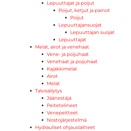
Lepuuttajat ja poijut
Poijut, ketjut ja painot
Poijut
Lepuuttajansuojat
Lepuuttajan suojat
Lepuuttajat
Melat, airot ja venehaat
Vene- ja poijuhaat
Venehaat ja poijuhaat
Kajakkimelat
Airot
Melat
Talvisäilytys
Jäänestäjä
Peitetelineet
Venepeitteet
Nostojärjestelmä
Hydrauliset ohjauslaitteet