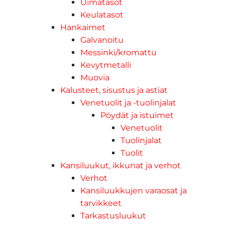
Uimatasot
Keulatasot
Hankaimet
Galvanoitu
Messinki/kromattu
Kevytmetalli
Muovia
Kalusteet, sisustus ja astiat
Venetuolit ja -tuolinjalat
Pöydät ja istuimet
Venetuolit
Tuolinjalat
Tuolit
Kansiluukut, ikkunat ja verhot
Verhot
Kansiluukkujen varaosat ja
tarvikkeet
Tarkastusluukut