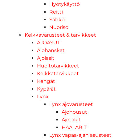
Hyötykäyttö
Reitti
Sähkö
Nuoriso
Kelkkavarusteet & tarvikkeet
AJOASUT
Ajohanskat
Ajolasit
Huoltotarvikkeet
Kelkkatarvikkeet
Kengät
Kypärät
Lynx
Lynx ajovarusteet
Ajohousut
Ajotakit
HAALARIT
Lynx vapaa-ajan asusteet