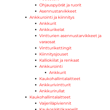
Ohjauspyörät ja ruorit
Asennustarvikkeet
Ankkurointi ja kiinnitys
Ankkurit
Ankkurikelat
Vintturien asennustarvikkeet ja
varaosat
Vintturikettingit
Kiinnitysjouset
Kalliokiilat ja renkaat
Ankkurointi
Ankkurit
Kaukohallintalaitteet
Ankkurivintturit
Ankkurirullat
Kaukohallintalaitteet
Vaijeriläpiviennit
Kaukosäätökaapelit