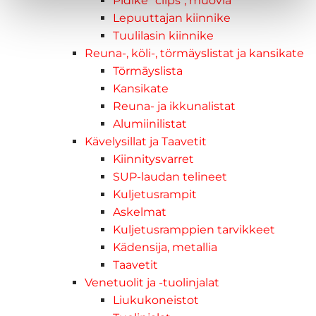
Pidike "clips", muovia
Lepuuttajan kiinnike
Tuulilasin kiinnike
Reuna-, köli-, törmäyslistat ja kansikate
Törmäyslista
Kansikate
Reuna- ja ikkunalistat
Alumiinilistat
Kävelysillat ja Taavetit
Kiinnitysvarret
SUP-laudan telineet
Kuljetusrampit
Askelmat
Kuljetusramppien tarvikkeet
Kädensija, metallia
Taavetit
Venetuolit ja -tuolinjalat
Liukukoneistot