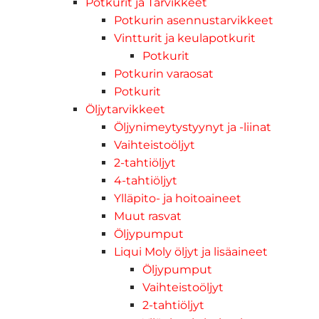
Potkurit ja Tarvikkeet
Potkurin asennustarvikkeet
Vintturit ja keulapotkurit
Potkurit
Potkurin varaosat
Potkurit
Öljytarvikkeet
Öljynimeytystyynyt ja -liinat
Vaihteistoöljyt
2-tahtiöljyt
4-tahtiöljyt
Ylläpito- ja hoitoaineet
Muut rasvat
Öljypumput
Liqui Moly öljyt ja lisäaineet
Öljypumput
Vaihteistoöljyt
2-tahtiöljyt