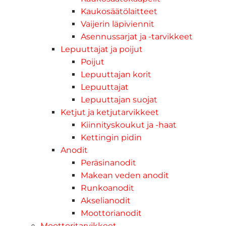
Kaukosäätölaitteet
Vaijerin läpiviennit
Asennussarjat ja -tarvikkeet
Lepuuttajat ja poijut
Poijut
Lepuuttajan korit
Lepuuttajat
Lepuuttajan suojat
Ketjut ja ketjutarvikkeet
Kiinnityskoukut ja -haat
Kettingin pidin
Anodit
Peräsinanodit
Makean veden anodit
Runkoanodit
Akselianodit
Moottorianodit
Moottoritarvikkeet