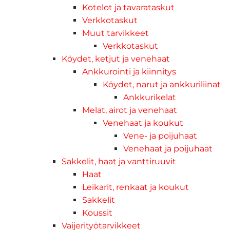
Kotelot ja tavarataskut
Verkkotaskut
Muut tarvikkeet
Verkkotaskut
Köydet, ketjut ja venehaat
Ankkurointi ja kiinnitys
Köydet, narut ja ankkuriliinat
Ankkurikelat
Melat, airot ja venehaat
Venehaat ja koukut
Vene- ja poijuhaat
Venehaat ja poijuhaat
Sakkelit, haat ja vanttiruuvit
Haat
Leikarit, renkaat ja koukut
Sakkelit
Koussit
Vaijerityötarvikkeet