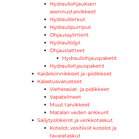
Hydrauliohjauksen
asennustarvikkeet
Hydrauliletkut
Hydraulipumput
Ohjaussylinterit
Hydrauliöljyt
Ohjauslaitteet
Hydrauliohjauspaketit
Hydrauliohjauspaketit
Kaidekiinnikkeet ja -pidikkeet
Kalastusvarusteet
Vieherasiat- ja pidikkeet
Vapatelineet
Muut tarvikkeet
Matalan veden ankkurit
Säilytyslokerot ja verkkotaskut
Kotelot, vesitiiviit kotelot ja
tavarataskut