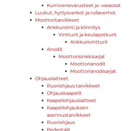
Kumivenevarusteet ja -varaosat
Luukut, hyttysverkot ja rullaverhot
Moottoritarvikkeet
Ankkurointi ja kiinnitys
Vintturit ja keulapotkurit
Ankkurivintturit
Anodit
Moottorisinkkisarjat
Moottorianodit
Moottorianodisarjat
Ohjauslaitteet
Ruoriohjaus tarvikkeet
Ohjauskaapelit
Kaapeliohjauslaitteet
Kaapeliohjauksen
asennustarvikkeet
Ruoriohjaus
Pedestalit