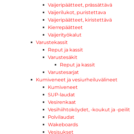
Vaijeripäätteet, prässättävä
Vaijerilukot, puristettava
Vaijeripäätteet, kiristettävä
Kierrepäätteet
Vaijerityökalut
Varustekassit
Reput ja kassit
Varustesäkit
Reput ja kassit
Varustesarjat
Kumiveneet ja vesiurheiluvälineet
Kumiveneet
SUP-laudat
Vesirenkaat
Vesihiihtoköydet, -koukut ja -peilit
Polvilaudat
Wakeboards
Vesisukset