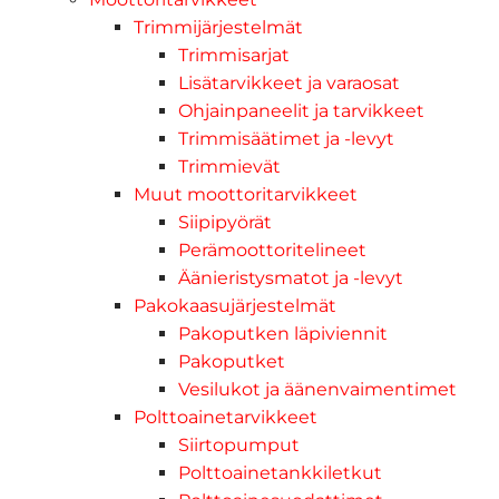
Trimmijärjestelmät
Trimmisarjat
Lisätarvikkeet ja varaosat
Ohjainpaneelit ja tarvikkeet
Trimmisäätimet ja -levyt
Trimmievät
Muut moottoritarvikkeet
Siipipyörät
Perämoottoritelineet
Äänieristysmatot ja -levyt
Pakokaasujärjestelmät
Pakoputken läpiviennit
Pakoputket
Vesilukot ja äänenvaimentimet
Polttoainetarvikkeet
Siirtopumput
Polttoainetankkiletkut