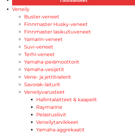
Tuotealueet
Veneily
Buster-veneet
Finnmaster Husky-veneet
Finnmaster lasikuituveneet
Yamarin-veneet
Suvi-veneet
Terhi-veneet
Yamaha-perämoottorit
Yamaha-vesijetit
Vene- ja jettitrailerit
Savorak-laiturit
Veneilyvarusteet
Hallintalaitteet & kaapelit
Raymarine
Pelastusliivit
Veneilytarvikkeet
Yamaha aggrekaatit