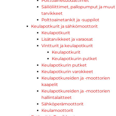
Polttoainesuodattimet
Säiliöliittimet, pallopumput ja muut
tarvikkeet
Polttoainetankit ja -suppilot
Keulapotkurit ja sähkömoottorit
Keulapotkurit
Lisätarvikkeet ja varaosat
Vintturit ja keulapotkurit
Keulapotkurit
Keulapotkurin putket
Keulapotkurin putket
Keulapotkurin varokkeet
Keulapotkureiden ja -moottorien
kaapelit
Keulapotkureiden ja -moottorien
hallintalaitteet
Sähköperämoottorit
Keulamoottorit