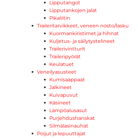
Lipputangot
Lipputankojen jalat
Pikaliitin
Traileritarvikkeet, veneen nosto/lasku
Kuormankiristimet ja hihnat
Kuljetus- ja säilytystelineet
Trailerivintturit
Traileripyörät
Keulatuet
Veneilyasusteet
Kumisaappaat
Jalkineet
Kuivapuvut
Käsineet
Lämpöalusasut
Purjehdushanskat
Silmälasinauhat
Poijut ja lepuuttajat