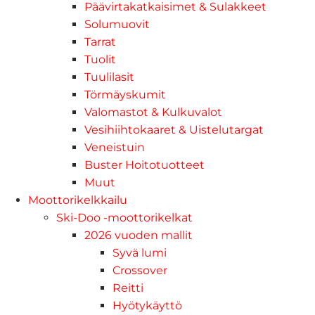
Päävirtakatkaisimet & Sulakkeet
Solumuovit
Tarrat
Tuolit
Tuulilasit
Törmäyskumit
Valomastot & Kulkuvalot
Vesihiihtokaaret & Uistelutargat
Veneistuin
Buster Hoitotuotteet
Muut
Moottorikelkkailu
Ski-Doo -moottorikelkat
2026 vuoden mallit
Syvä lumi
Crossover
Reitti
Hyötykäyttö