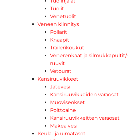
Tuolinjalat
Tuolit
Venetuolit
Veneen kiinnitys
Pollarit
Knaapit
Trailerikoukut
Venerenkaat ja silmukkapultit/-
ruuvit
Vetourat
Kansiruuvikkeet
Jätevesi
Kansiruuvikkeiden varaosat
Muoviseokset
Polttoaine
Kansiruuvikkeitten varaosat
Makea vesi
Keula- ja uimatasot