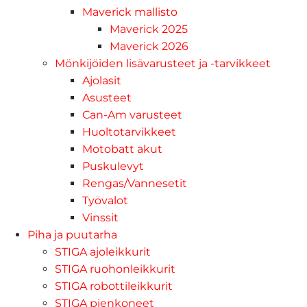
Maverick mallisto
Maverick 2025
Maverick 2026
Mönkijöiden lisävarusteet ja -tarvikkeet
Ajolasit
Asusteet
Can-Am varusteet
Huoltotarvikkeet
Motobatt akut
Puskulevyt
Rengas/Vannesetit
Työvalot
Vinssit
Piha ja puutarha
STIGA ajoleikkurit
STIGA ruohonleikkurit
STIGA robottileikkurit
STIGA pienkoneet