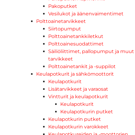
Pakoputket
Vesilukot ja äänenvaimentimet
Polttoainetarvikkeet
Siirtopumput
Polttoainetankkiletkut
Polttoainesuodattimet
Säiliöliittimet, pallopumput ja muut
tarvikkeet
Polttoainetankit ja -suppilot
Keulapotkurit ja sähkömoottorit
Keulapotkurit
Lisätarvikkeet ja varaosat
Vintturit ja keulapotkurit
Keulapotkurit
Keulapotkurin putket
Keulapotkurin putket
Keulapotkurin varokkeet
Keulapotkureiden ja -moottorien