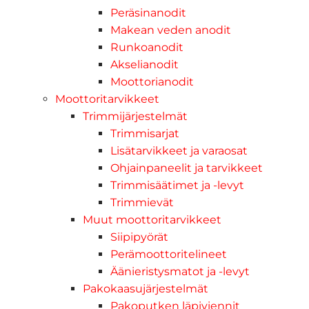
Peräsinanodit
Makean veden anodit
Runkoanodit
Akselianodit
Moottorianodit
Moottoritarvikkeet
Trimmijärjestelmät
Trimmisarjat
Lisätarvikkeet ja varaosat
Ohjainpaneelit ja tarvikkeet
Trimmisäätimet ja -levyt
Trimmievät
Muut moottoritarvikkeet
Siipipyörät
Perämoottoritelineet
Äänieristysmatot ja -levyt
Pakokaasujärjestelmät
Pakoputken läpiviennit