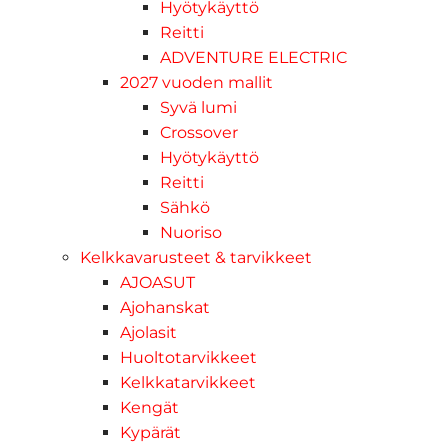
Hyötykäyttö
Reitti
ADVENTURE ELECTRIC
2027 vuoden mallit
Syvä lumi
Crossover
Hyötykäyttö
Reitti
Sähkö
Nuoriso
Kelkkavarusteet & tarvikkeet
AJOASUT
Ajohanskat
Ajolasit
Huoltotarvikkeet
Kelkkatarvikkeet
Kengät
Kypärät