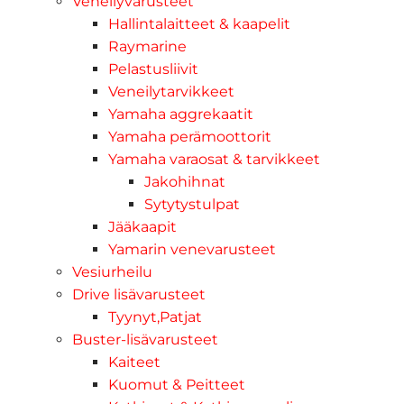
Veneilyvarusteet
Hallintalaitteet & kaapelit
Raymarine
Pelastusliivit
Veneilytarvikkeet
Yamaha aggrekaatit
Yamaha perämoottorit
Yamaha varaosat & tarvikkeet
Jakohihnat
Sytytystulpat
Jääkaapit
Yamarin venevarusteet
Vesiurheilu
Drive lisävarusteet
Tyynyt,Patjat
Buster-lisävarusteet
Kaiteet
Kuomut & Peitteet