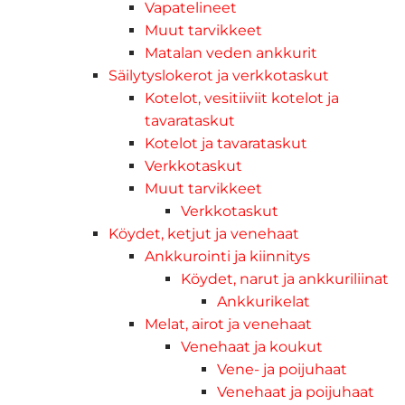
Vapatelineet
Muut tarvikkeet
Matalan veden ankkurit
Säilytyslokerot ja verkkotaskut
Kotelot, vesitiiviit kotelot ja
tavarataskut
Kotelot ja tavarataskut
Verkkotaskut
Muut tarvikkeet
Verkkotaskut
Köydet, ketjut ja venehaat
Ankkurointi ja kiinnitys
Köydet, narut ja ankkuriliinat
Ankkurikelat
Melat, airot ja venehaat
Venehaat ja koukut
Vene- ja poijuhaat
Venehaat ja poijuhaat