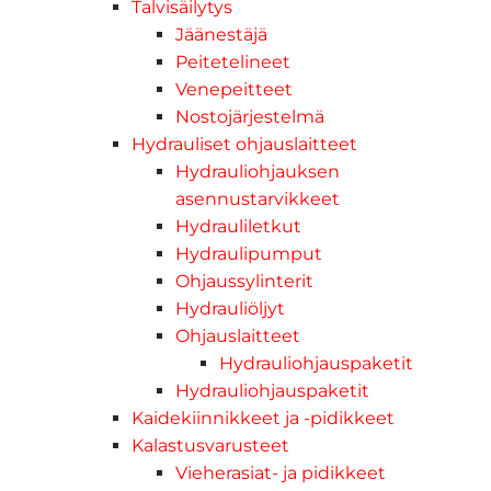
Talvisäilytys
Jäänestäjä
Peitetelineet
Venepeitteet
Nostojärjestelmä
Hydrauliset ohjauslaitteet
Hydrauliohjauksen
asennustarvikkeet
Hydrauliletkut
Hydraulipumput
Ohjaussylinterit
Hydrauliöljyt
Ohjauslaitteet
Hydrauliohjauspaketit
Hydrauliohjauspaketit
Kaidekiinnikkeet ja -pidikkeet
Kalastusvarusteet
Vieherasiat- ja pidikkeet