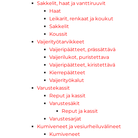
Sakkelit, haat ja vanttiruuvit
Haat
Leikarit, renkaat ja koukut
Sakkelit
Koussit
Vaijerityötarvikkeet
Vaijeripäätteet, prässättävä
Vaijerilukot, puristettava
Vaijeripäätteet, kiristettävä
Kierrepäätteet
Vaijerityökalut
Varustekassit
Reput ja kassit
Varustesäkit
Reput ja kassit
Varustesarjat
Kumiveneet ja vesiurheiluvälineet
Kumiveneet