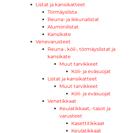
Listat ja kansikatteet
Törmäyslista
Reuna- ja ikkunalistat
Alumiinilistat
Kansikate
Venevarusteet
Reuna-, köli-, törmäyslistat ja
kansikate
Muut tarvikkeet
Köli- ja eväsuojat
Listat ja kansikatteet
Muut tarvikkeet
Köli- ja eväsuojat
Venetikkaat
Keulatikkaat, -tasot ja
varusteet
Kasettitikkaat
Keulatikkaat