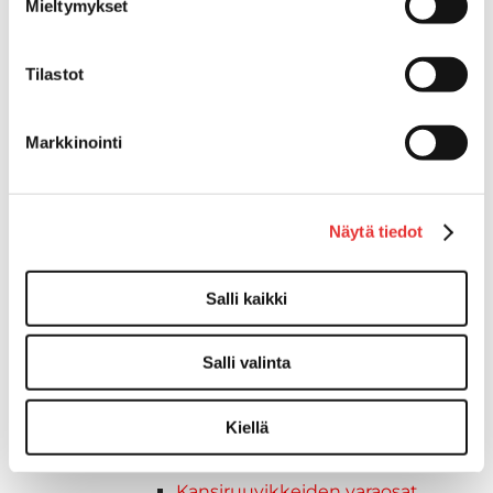
Mieltymykset
Kuljetusramppien tarvikkeet
Kädensija, metallia
Tilastot
Taavetit
Venetuolit ja -tuolinjalat
Liukukoneistot
Markkinointi
Tuolinjalat
Tuolit
Venetuolit
Näytä tiedot
Veneen kiinnitys
Pollarit
Knaapit
Salli kaikki
Trailerikoukut
Venerenkaat ja silmukkapultit/-
Salli valinta
ruuvit
Vetourat
Kiellä
Kansiruuvikkeet
Jätevesi
Kansiruuvikkeiden varaosat