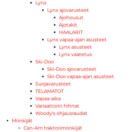
Lynx
Lynx ajovarusteet
Ajohousut
Ajotakit
HAALARIT
Lynx vapaa-ajan asusteet
Lynx asusteet
Lynx vaatetus
Ski-Doo
Ski-Doo ajovarusteet
Ski-Doo vapaa-ajan asusteet
Suojavarusteet
TELAMATOT
Vapaa-aika
Variaattorin hihnat
Woody's ohjausraudat
Mönkijät
Can-Am traktorimönkijät