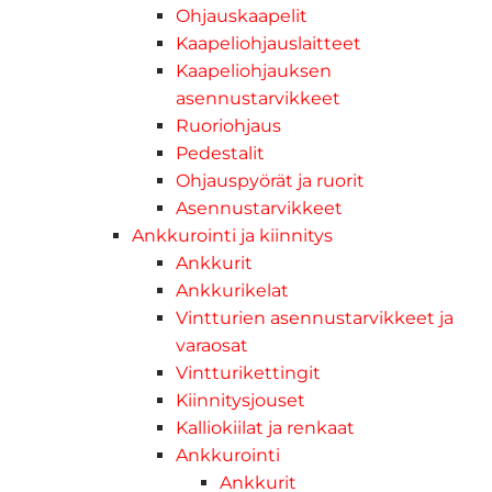
Ohjauskaapelit
Kaapeliohjauslaitteet
Kaapeliohjauksen
asennustarvikkeet
Ruoriohjaus
Pedestalit
Ohjauspyörät ja ruorit
Asennustarvikkeet
Ankkurointi ja kiinnitys
Ankkurit
Ankkurikelat
Vintturien asennustarvikkeet ja
varaosat
Vintturikettingit
Kiinnitysjouset
Kalliokiilat ja renkaat
Ankkurointi
Ankkurit