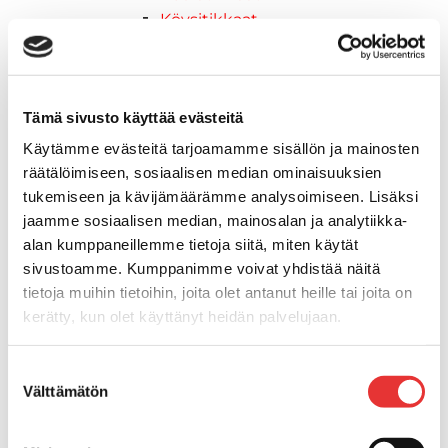
Köysitikkaat
Kiinnikkeet ja tukijalat
Kävelysillat
Muut kiinnityshelat
Tämä sivusto käyttää evästeitä
Koukkupidike
Pidike "clips", muovia
Käytämme evästeitä tarjoamamme sisällön ja mainosten
Lepuuttajan kiinnike
räätälöimiseen, sosiaalisen median ominaisuuksien
Tuulilasin kiinnike
tukemiseen ja kävijämäärämme analysoimiseen. Lisäksi
Reuna-, köli-, törmäyslistat ja kansikate
jaamme sosiaalisen median, mainosalan ja analytiikka-
Törmäyslista
alan kumppaneillemme tietoja siitä, miten käytät
sivustoamme. Kumppanimme voivat yhdistää näitä
Kansikate
tietoja muihin tietoihin, joita olet antanut heille tai joita on
Reuna- ja ikkunalistat
kerätty, kun olet käyttänyt heidän palvelujaan.
Alumiinilistat
Kävelysillat ja Taavetit
Lisätietoja:
karilainen.fi/tietosuoja
Kiinnitysvarret
Suostumuksen
Välttämätön
SUP-laudan telineet
valinta
Kuljetusrampit
Askelmat