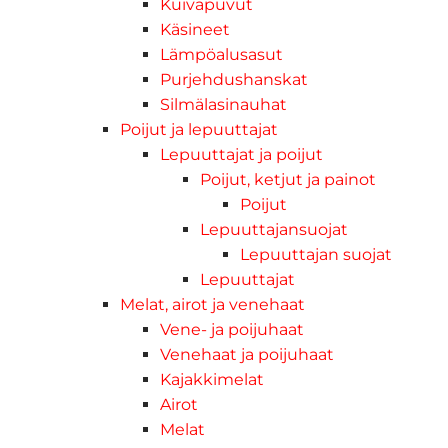
Kuivapuvut
Käsineet
Lämpöalusasut
Purjehdushanskat
Silmälasinauhat
Poijut ja lepuuttajat
Lepuuttajat ja poijut
Poijut, ketjut ja painot
Poijut
Lepuuttajansuojat
Lepuuttajan suojat
Lepuuttajat
Melat, airot ja venehaat
Vene- ja poijuhaat
Venehaat ja poijuhaat
Kajakkimelat
Airot
Melat