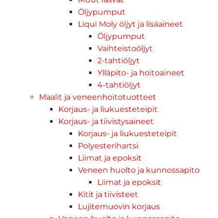
Öljypumput
Liqui Moly öljyt ja lisäaineet
Öljypumput
Vaihteistoöljyt
2-tahtiöljyt
Ylläpito- ja hoitoaineet
4-tahtiöljyt
Maalit ja veneenhoitotuotteet
Korjaus- ja liukuesteteipit
Korjaus- ja tiivistysaineet
Korjaus- ja liukuesteteipit
Polyesterihartsi
Liimat ja epoksit
Veneen huolto ja kunnossapito
Liimat ja epoksit
Kitit ja tiivisteet
Lujitemuovin korjaus