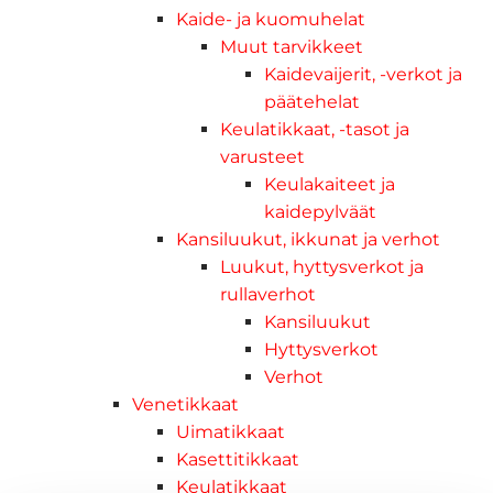
Kaide- ja kuomuhelat
Muut tarvikkeet
Kaidevaijerit, -verkot ja
päätehelat
Keulatikkaat, -tasot ja
varusteet
Keulakaiteet ja
kaidepylväät
Kansiluukut, ikkunat ja verhot
Luukut, hyttysverkot ja
rullaverhot
Kansiluukut
Hyttysverkot
Verhot
Venetikkaat
Uimatikkaat
Kasettitikkaat
Keulatikkaat