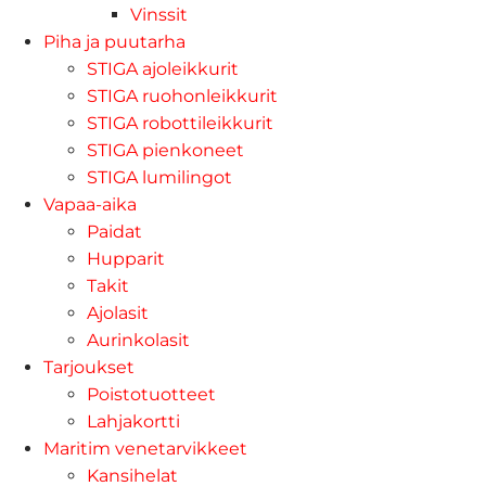
Vinssit
Piha ja puutarha
STIGA ajoleikkurit
STIGA ruohonleikkurit
STIGA robottileikkurit
STIGA pienkoneet
STIGA lumilingot
Vapaa-aika
Paidat
Hupparit
Takit
Ajolasit
Aurinkolasit
Tarjoukset
Poistotuotteet
Lahjakortti
Maritim venetarvikkeet
Kansihelat