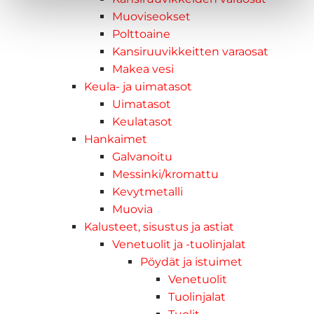
Muoviseokset
Polttoaine
Kansiruuvikkeitten varaosat
Makea vesi
Keula- ja uimatasot
Uimatasot
Keulatasot
Hankaimet
Galvanoitu
Messinki/kromattu
Kevytmetalli
Muovia
Kalusteet, sisustus ja astiat
Venetuolit ja -tuolinjalat
Pöydät ja istuimet
Venetuolit
Tuolinjalat