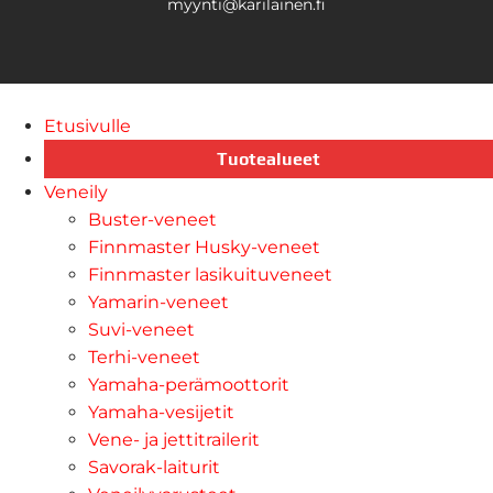
myynti@karilainen.fi
Etusivulle
Tuotealueet
Veneily
Buster-veneet
Finnmaster Husky-veneet
Finnmaster lasikuituveneet
Yamarin-veneet
Suvi-veneet
Terhi-veneet
Yamaha-perämoottorit
Yamaha-vesijetit
Vene- ja jettitrailerit
Savorak-laiturit