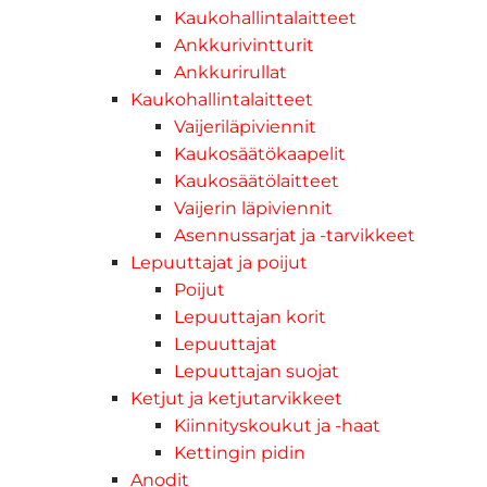
Kaukohallintalaitteet
Ankkurivintturit
Ankkurirullat
Kaukohallintalaitteet
Vaijeriläpiviennit
Kaukosäätökaapelit
Kaukosäätölaitteet
Vaijerin läpiviennit
Asennussarjat ja -tarvikkeet
Lepuuttajat ja poijut
Poijut
Lepuuttajan korit
Lepuuttajat
Lepuuttajan suojat
Ketjut ja ketjutarvikkeet
Kiinnityskoukut ja -haat
Kettingin pidin
Anodit