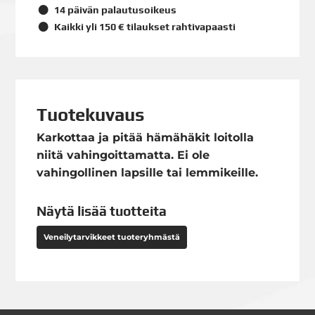
14 päivän palautusoikeus
Kaikki yli 150 € tilaukset rahtivapaasti
Tuotekuvaus
Karkottaa ja pitää hämähäkit loitolla
niitä vahingoittamatta. Ei ole
vahingollinen lapsille tai lemmikeille.
Näytä lisää tuotteita
Veneilytarvikkeet tuoteryhmästä