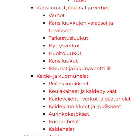
Tuolit
Kansiluukut, ikkunat ja verhot
Verhot
Kansiluukkujen varaosat ja
tarvikkeet
Tarkastusluukut
Hyttysverkot
Huoltoluukut
Kansiluukut
Ikkunat ja ikkunaventtiilit
Kaide- ja kuomuhelat
Peitekiinnikkeet
Keulakaiteet ja kaidepylväät
Kaidevaijerit, -verkot ja päätehelat
Kaidekiinnikkeet ja -pidikkeet
Aurinkokatokset
Kuomuhelat
Kaidehelat