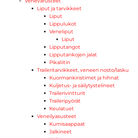
Venevarusteet
Liput ja tarvikkeet
Liput
Lippulukot
Veneliput
Liput
Lipputangot
Lipputankojen jalat
Pikaliitin
Traileritarvikkeet, veneen nosto/lasku
Kuormankiristimet ja hihnat
Kuljetus- ja säilytystelineet
Trailerivintturit
Traileripyörät
Keulatuet
Veneilyasusteet
Kumisaappaat
Jalkineet