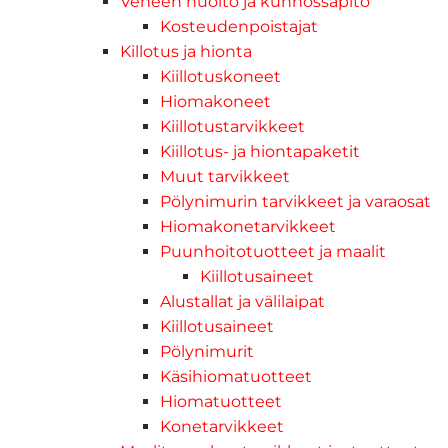
Veneen huolto ja kunnossapito
Kosteudenpoistajat
Killotus ja hionta
Kiillotuskoneet
Hiomakoneet
Kiillotustarvikkeet
Kiillotus- ja hiontapaketit
Muut tarvikkeet
Pölynimurin tarvikkeet ja varaosat
Hiomakonetarvikkeet
Puunhoitotuotteet ja maalit
Kiillotusaineet
Alustallat ja välilaipat
Kiillotusaineet
Pölynimurit
Käsihiomatuotteet
Hiomatuotteet
Konetarvikkeet