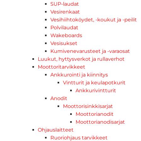
SUP-laudat
Vesirenkaat
Vesihiihtoköydet, -koukut ja -peilit
Polvilaudat
Wakeboards
Vesisukset
Kumivenevarusteet ja -varaosat
Luukut, hyttysverkot ja rullaverhot
Moottoritarvikkeet
Ankkurointi ja kiinnitys
Vintturit ja keulapotkurit
Ankkurivintturit
Anodit
Moottorisinkkisarjat
Moottorianodit
Moottorianodisarjat
Ohjauslaitteet
Ruoriohjaus tarvikkeet