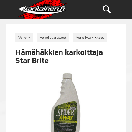
»
»
»
Veneily
Veneilyvarusteet
Veneilytarvikkeet
Hämähäkkien karkoittaja
Star Brite