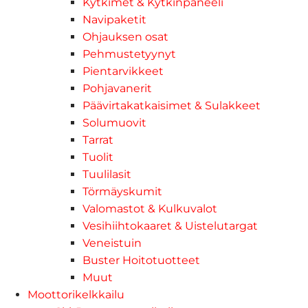
Kytkimet & Kytkinpaneeli
Navipaketit
Ohjauksen osat
Pehmustetyynyt
Pientarvikkeet
Pohjavanerit
Päävirtakatkaisimet & Sulakkeet
Solumuovit
Tarrat
Tuolit
Tuulilasit
Törmäyskumit
Valomastot & Kulkuvalot
Vesihiihtokaaret & Uistelutargat
Veneistuin
Buster Hoitotuotteet
Muut
Moottorikelkkailu