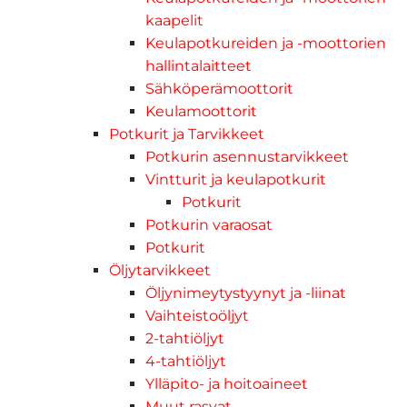
kaapelit
Keulapotkureiden ja -moottorien
hallintalaitteet
Sähköperämoottorit
Keulamoottorit
Potkurit ja Tarvikkeet
Potkurin asennustarvikkeet
Vintturit ja keulapotkurit
Potkurit
Potkurin varaosat
Potkurit
Öljytarvikkeet
Öljynimeytystyynyt ja -liinat
Vaihteistoöljyt
2-tahtiöljyt
4-tahtiöljyt
Ylläpito- ja hoitoaineet
Muut rasvat