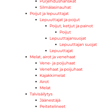
Purjehdushanskat
Silmälasinauhat
Poijut ja lepuuttajat
Lepuuttajat ja poijut
Poijut, ketjut ja painot
Poijut
Lepuuttajansuojat
Lepuuttajan suojat
Lepuuttajat
Melat, airot ja venehaat
Vene- ja poijuhaat
Venehaat ja poijuhaat
Kajakkimelat
Airot
Melat
Talvisäilytys
Jäänestäjä
Peitetelineet