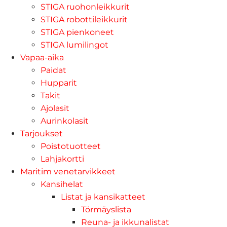
STIGA ruohonleikkurit
STIGA robottileikkurit
STIGA pienkoneet
STIGA lumilingot
Vapaa-aika
Paidat
Hupparit
Takit
Ajolasit
Aurinkolasit
Tarjoukset
Poistotuotteet
Lahjakortti
Maritim venetarvikkeet
Kansihelat
Listat ja kansikatteet
Törmäyslista
Reuna- ja ikkunalistat