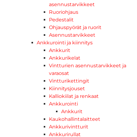
asennustarvikkeet
Ruoriohjaus
Pedestalit
Ohjauspyörät ja ruorit
Asennustarvikkeet
Ankkurointi ja kiinnitys
Ankkurit
Ankkurikelat
Vintturien asennustarvikkeet ja
varaosat
Vintturikettingit
Kiinnitysjouset
Kalliokiilat ja renkaat
Ankkurointi
Ankkurit
Kaukohallintalaitteet
Ankkurivintturit
Ankkurirullat