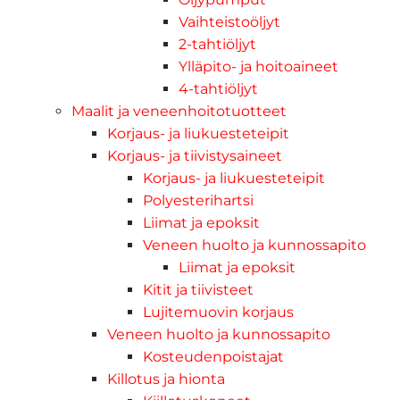
Vaihteistoöljyt
2-tahtiöljyt
Ylläpito- ja hoitoaineet
4-tahtiöljyt
Maalit ja veneenhoitotuotteet
Korjaus- ja liukuesteteipit
Korjaus- ja tiivistysaineet
Korjaus- ja liukuesteteipit
Polyesterihartsi
Liimat ja epoksit
Veneen huolto ja kunnossapito
Liimat ja epoksit
Kitit ja tiivisteet
Lujitemuovin korjaus
Veneen huolto ja kunnossapito
Kosteudenpoistajat
Killotus ja hionta