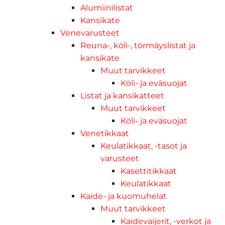
Alumiinilistat
Kansikate
Venevarusteet
Reuna-, köli-, törmäyslistat ja
kansikate
Muut tarvikkeet
Köli- ja eväsuojat
Listat ja kansikatteet
Muut tarvikkeet
Köli- ja eväsuojat
Venetikkaat
Keulatikkaat, -tasot ja
varusteet
Kasettitikkaat
Keulatikkaat
Kaide- ja kuomuhelat
Muut tarvikkeet
Kaidevaijerit, -verkot ja