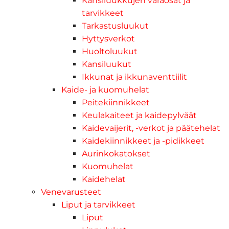
Kansiluukkujen varaosat ja
tarvikkeet
Tarkastusluukut
Hyttysverkot
Huoltoluukut
Kansiluukut
Ikkunat ja ikkunaventtiilit
Kaide- ja kuomuhelat
Peitekiinnikkeet
Keulakaiteet ja kaidepylväät
Kaidevaijerit, -verkot ja päätehelat
Kaidekiinnikkeet ja -pidikkeet
Aurinkokatokset
Kuomuhelat
Kaidehelat
Venevarusteet
Liput ja tarvikkeet
Liput