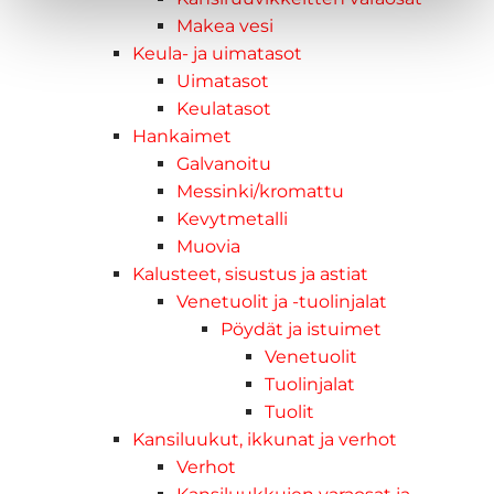
Makea vesi
Keula- ja uimatasot
Uimatasot
Keulatasot
Hankaimet
Galvanoitu
Messinki/kromattu
Kevytmetalli
Muovia
Kalusteet, sisustus ja astiat
Venetuolit ja -tuolinjalat
Pöydät ja istuimet
Venetuolit
Tuolinjalat
Tuolit
Kansiluukut, ikkunat ja verhot
Verhot