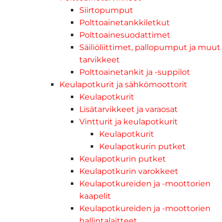
Siirtopumput
Polttoainetankkiletkut
Polttoainesuodattimet
Säiliöliittimet, pallopumput ja muut
tarvikkeet
Polttoainetankit ja -suppilot
Keulapotkurit ja sähkömoottorit
Keulapotkurit
Lisätarvikkeet ja varaosat
Vintturit ja keulapotkurit
Keulapotkurit
Keulapotkurin putket
Keulapotkurin putket
Keulapotkurin varokkeet
Keulapotkureiden ja -moottorien
kaapelit
Keulapotkureiden ja -moottorien
hallintalaitteet