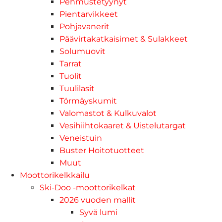
Pehmustetyynyt
Pientarvikkeet
Pohjavanerit
Päävirtakatkaisimet & Sulakkeet
Solumuovit
Tarrat
Tuolit
Tuulilasit
Törmäyskumit
Valomastot & Kulkuvalot
Vesihiihtokaaret & Uistelutargat
Veneistuin
Buster Hoitotuotteet
Muut
Moottorikelkkailu
Ski-Doo -moottorikelkat
2026 vuoden mallit
Syvä lumi