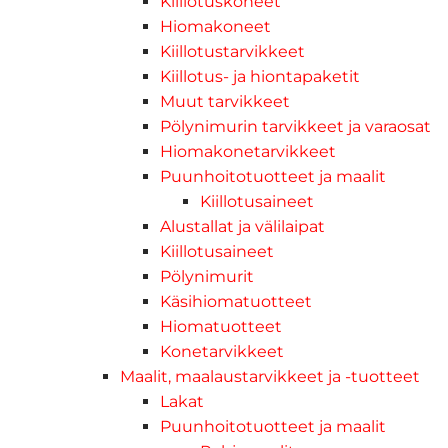
Kiillotuskoneet
Hiomakoneet
Kiillotustarvikkeet
Kiillotus- ja hiontapaketit
Muut tarvikkeet
Pölynimurin tarvikkeet ja varaosat
Hiomakonetarvikkeet
Puunhoitotuotteet ja maalit
Kiillotusaineet
Alustallat ja välilaipat
Kiillotusaineet
Pölynimurit
Käsihiomatuotteet
Hiomatuotteet
Konetarvikkeet
Maalit, maalaustarvikkeet ja -tuotteet
Lakat
Puunhoitotuotteet ja maalit