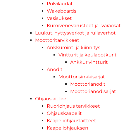
Polvilaudat
Wakeboards
Vesisukset
Kumivenevarusteet ja -varaosat
Luukut, hyttysverkot ja rullaverhot
Moottoritarvikkeet
Ankkurointi ja kiinnitys
Vintturit ja keulapotkurit
Ankkurivintturit
Anodit
Moottorisinkkisarjat
Moottorianodit
Moottorianodisarjat
Ohjauslaitteet
Ruoriohjaus tarvikkeet
Ohjauskaapelit
Kaapeliohjauslaitteet
Kaapeliohjauksen