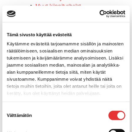
Muut kiinnityshelat
Koukkupidike
Pidike "clips", muovia
Lepuuttajan kiinnike
Tämä sivusto käyttää evästeitä
Tuulilasin kiinnike
Reuna-, köli-, törmäyslistat ja kansikate
Käytämme evästeitä tarjoamamme sisällön ja mainosten
Törmäyslista
räätälöimiseen, sosiaalisen median ominaisuuksien
Kansikate
tukemiseen ja kävijämäärämme analysoimiseen. Lisäksi
Reuna- ja ikkunalistat
jaamme sosiaalisen median, mainosalan ja analytiikka-
Alumiinilistat
alan kumppaneillemme tietoja siitä, miten käytät
sivustoamme. Kumppanimme voivat yhdistää näitä
Kävelysillat ja Taavetit
tietoja muihin tietoihin, joita olet antanut heille tai joita on
Kiinnitysvarret
kerätty, kun olet käyttänyt heidän palvelujaan.
SUP-laudan telineet
Kuljetusrampit
Lisätietoja:
karilainen.fi/tietosuoja
Askelmat
Suostumuksen
Välttämätön
Kuljetusramppien tarvikkeet
valinta
Kädensija, metallia
Taavetit