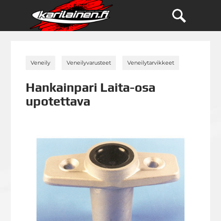
»
»
»
Veneily
Veneilyvarusteet
Veneilytarvikkeet
Hankainpari Laita-osa
upotettava