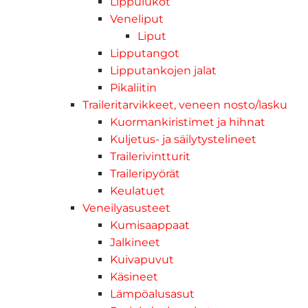
Lippulukot
Veneliput
Liput
Lipputangot
Lipputankojen jalat
Pikaliitin
Traileritarvikkeet, veneen nosto/lasku
Kuormankiristimet ja hihnat
Kuljetus- ja säilytystelineet
Trailerivintturit
Traileripyörät
Keulatuet
Veneilyasusteet
Kumisaappaat
Jalkineet
Kuivapuvut
Käsineet
Lämpöalusasut