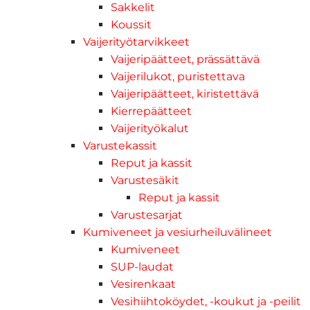
Sakkelit
Koussit
Vaijerityötarvikkeet
Vaijeripäätteet, prässättävä
Vaijerilukot, puristettava
Vaijeripäätteet, kiristettävä
Kierrepäätteet
Vaijerityökalut
Varustekassit
Reput ja kassit
Varustesäkit
Reput ja kassit
Varustesarjat
Kumiveneet ja vesiurheiluvälineet
Kumiveneet
SUP-laudat
Vesirenkaat
Vesihiihtoköydet, -koukut ja -peilit