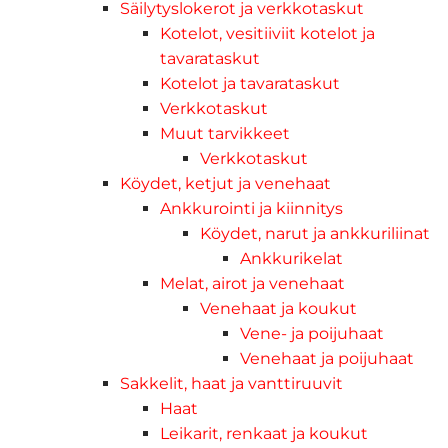
Säilytyslokerot ja verkkotaskut
Kotelot, vesitiiviit kotelot ja
tavarataskut
Kotelot ja tavarataskut
Verkkotaskut
Muut tarvikkeet
Verkkotaskut
Köydet, ketjut ja venehaat
Ankkurointi ja kiinnitys
Köydet, narut ja ankkuriliinat
Ankkurikelat
Melat, airot ja venehaat
Venehaat ja koukut
Vene- ja poijuhaat
Venehaat ja poijuhaat
Sakkelit, haat ja vanttiruuvit
Haat
Leikarit, renkaat ja koukut