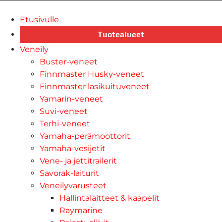
Etusivulle
Tuotealueet
Veneily
Buster-veneet
Finnmaster Husky-veneet
Finnmaster lasikuituveneet
Yamarin-veneet
Suvi-veneet
Terhi-veneet
Yamaha-perämoottorit
Yamaha-vesijetit
Vene- ja jettitrailerit
Savorak-laiturit
Veneilyvarusteet
Hallintalaitteet & kaapelit
Raymarine