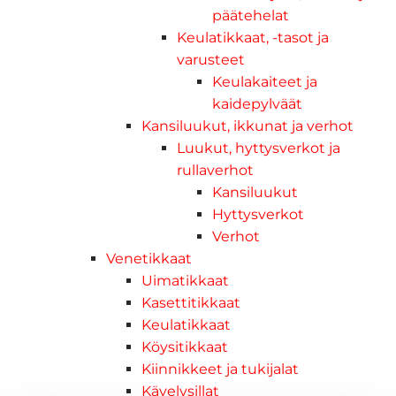
päätehelat
Keulatikkaat, -tasot ja
varusteet
Keulakaiteet ja
kaidepylväät
Kansiluukut, ikkunat ja verhot
Luukut, hyttysverkot ja
rullaverhot
Kansiluukut
Hyttysverkot
Verhot
Venetikkaat
Uimatikkaat
Kasettitikkaat
Keulatikkaat
Köysitikkaat
Kiinnikkeet ja tukijalat
Kävelysillat