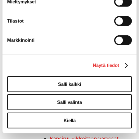
Mieltymykset
Venetuolit ja -tuolinjalat
Liukukoneistot
Tilastot
Tuolinjalat
Tuolit
Venetuolit
Markkinointi
Veneen kiinnitys
Pollarit
Knaapit
Näytä tiedot
Trailerikoukut
Venerenkaat ja silmukkapultit/-
ruuvit
Salli kaikki
Vetourat
Kansiruuvikkeet
Salli valinta
Jätevesi
Kansiruuvikkeiden varaosat
Kiellä
Muoviseokset
Polttoaine
Kansiruuvikkeitten varaosat