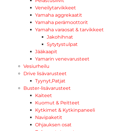
Pelastusliivit
Veneilytarvikkeet
Yamaha aggrekaatit
Yamaha perämoottorit
Yamaha varaosat & tarvikkeet
Jakohihnat
Sytytystulpat
Jääkaapit
Yamarin venevarusteet
Vesiurheilu
Drive lisävarusteet
Tyynyt,Patjat
Buster-lisävarusteet
Kaiteet
Kuomut & Peitteet
Kytkimet & Kytkinpaneeli
Navipaketit
Ohjauksen osat