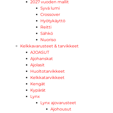
2027 vuoden mallit
Syvä lumi
Crossover
Hyötykäyttö
Reitti
Sähkö
Nuoriso
Kelkkavarusteet & tarvikkeet
AJOASUT
Ajohanskat
Ajolasit
Huoltotarvikkeet
Kelkkatarvikkeet
Kengät
Kypärät
Lynx
Lynx ajovarusteet
Ajohousut