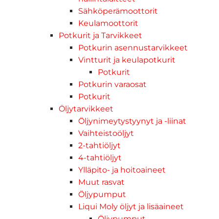
Sähköperämoottorit
Keulamoottorit
Potkurit ja Tarvikkeet
Potkurin asennustarvikkeet
Vintturit ja keulapotkurit
Potkurit
Potkurin varaosat
Potkurit
Öljytarvikkeet
Öljynimeytystyynyt ja -liinat
Vaihteistoöljyt
2-tahtiöljyt
4-tahtiöljyt
Ylläpito- ja hoitoaineet
Muut rasvat
Öljypumput
Liqui Moly öljyt ja lisäaineet
Öljypumput