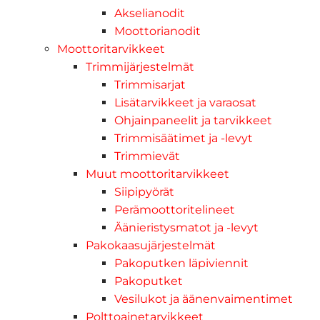
Akselianodit
Moottorianodit
Moottoritarvikkeet
Trimmijärjestelmät
Trimmisarjat
Lisätarvikkeet ja varaosat
Ohjainpaneelit ja tarvikkeet
Trimmisäätimet ja -levyt
Trimmievät
Muut moottoritarvikkeet
Siipipyörät
Perämoottoritelineet
Äänieristysmatot ja -levyt
Pakokaasujärjestelmät
Pakoputken läpiviennit
Pakoputket
Vesilukot ja äänenvaimentimet
Polttoainetarvikkeet