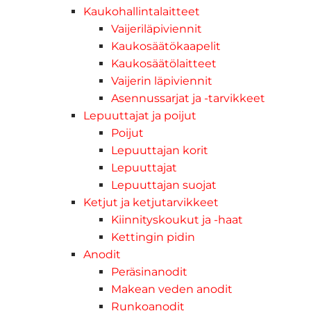
Kaukohallintalaitteet
Vaijeriläpiviennit
Kaukosäätökaapelit
Kaukosäätölaitteet
Vaijerin läpiviennit
Asennussarjat ja -tarvikkeet
Lepuuttajat ja poijut
Poijut
Lepuuttajan korit
Lepuuttajat
Lepuuttajan suojat
Ketjut ja ketjutarvikkeet
Kiinnityskoukut ja -haat
Kettingin pidin
Anodit
Peräsinanodit
Makean veden anodit
Runkoanodit