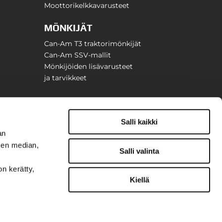
Moottorikelkkavarusteet
MÖNKIJÄT
Can-Am T3 traktorimönkijät
Can-Am SSV-mallit
Mönkijöiden lisävarusteet
ja tarvikkeet
Salli kaikki
an
sen median,
Salli valinta
on kerätty,
Kiellä
t