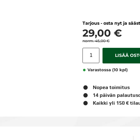
Tarjous - osta nyt ja sääs
29,00 €
45,00 €
LISÄÄ OS
Varastossa (10 kpl)
Nopea toimitus
14 päivän palautus
Kaikki yli 150 € til