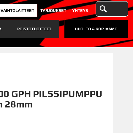
VAIHTOLAITTEET
TARJOUKSET
YHTEYS
A
POISTOTUOTTEET
HUOLTO & KORJAAMO
00 GPH PILSSIPUMPPU
n 28mm