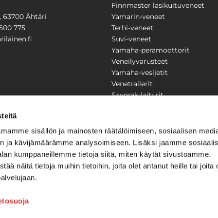
Finnmaster lasikuituveneet
1, 63700 Ähtäri
Yamarin-veneet
600 775
Terhi-veneet
ilainen.fi
Suvi-veneet
Yamaha-perämoottorit
Veneilyvarusteet
Yamaha-vesijetit
Venetrailerit
Savorak-laiturit
PUUTARHA
KARILAINEN
teitä
Yritysesittely
mamme sisällön ja mainosten räätälöimiseen, sosiaalisen medi
Yhteystiedot
n ja kävijämäärämme analysoimiseen. Lisäksi jaamme sosiaali
LAITTEET
Huolto ja korjaamo
alan kumppaneillemme tietoja siitä, miten käytät sivustoamme.
Ajankohtaista
näitä tietoja muihin tietoihin, joita olet antanut heille tai joita 
Tarjouspyyntö
önkijät
palvelujaan.
Toimitusehdot
Kilpailujen / arpajaisten säännö
ietosuoja
Tilauksen peruuttaminen