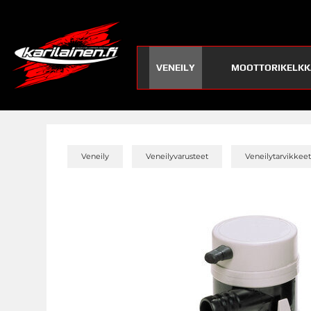
VENEILY
MOOTTORIKELKK
»
»
Veneily
Veneilyvarusteet
Veneilytarvikkee