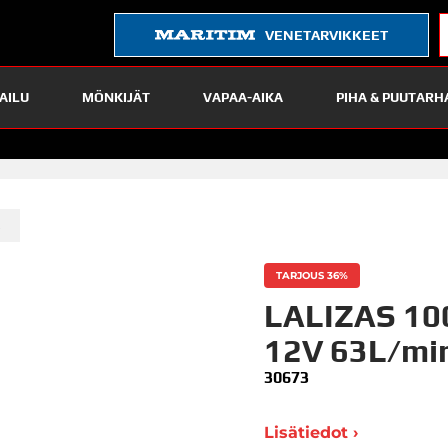
VENETARVIKKEET
AILU
MÖNKIJÄT
VAPAA-AIKA
PIHA & PUUTARH
»
t
TARJOUS 36%
LALIZAS 10
12V 63L/mi
30673
Lisätiedot ›