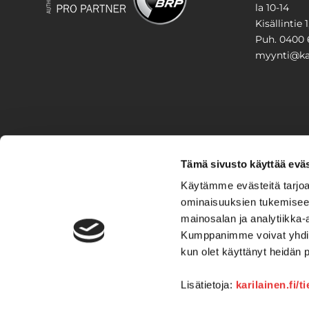
la 10-14
Kisällintie 
Puh. 0400 
myynti@kar
PIHA & 
Tämä sivusto käyttää eväs
Stiga
Käytämme evästeitä tarjoa
ominaisuuksien tukemisee
VAIHTO
mainosalan ja analytiikka-
Kumppanimme voivat yhdistää 
Veneet
Kelkat ja m
kun olet käyttänyt heidän 
Lisätietoja:
karilainen.fi/t