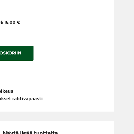
tä 16,00 €
TOSKORIIN
oikeus
aukset rahtivapaasti
Näytä lisää tuotteita