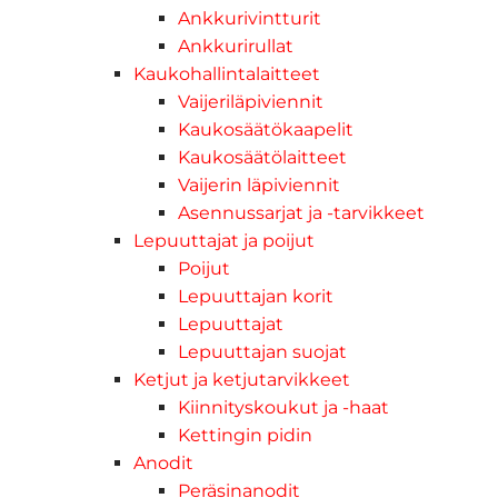
Ankkurivintturit
Ankkurirullat
Kaukohallintalaitteet
Vaijeriläpiviennit
Kaukosäätökaapelit
Kaukosäätölaitteet
Vaijerin läpiviennit
Asennussarjat ja -tarvikkeet
Lepuuttajat ja poijut
Poijut
Lepuuttajan korit
Lepuuttajat
Lepuuttajan suojat
Ketjut ja ketjutarvikkeet
Kiinnityskoukut ja -haat
Kettingin pidin
Anodit
Peräsinanodit