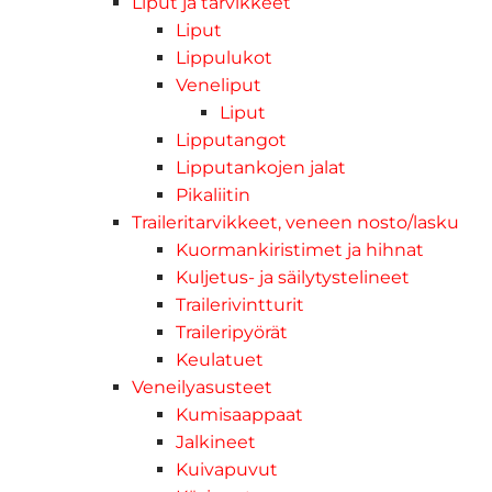
Liput ja tarvikkeet
Liput
Lippulukot
Veneliput
Liput
Lipputangot
Lipputankojen jalat
Pikaliitin
Traileritarvikkeet, veneen nosto/lasku
Kuormankiristimet ja hihnat
Kuljetus- ja säilytystelineet
Trailerivintturit
Traileripyörät
Keulatuet
Veneilyasusteet
Kumisaappaat
Jalkineet
Kuivapuvut