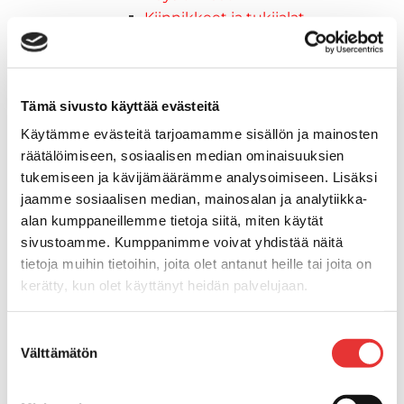
Kiinnikkeet ja tukijalat
Kävelysillat
Muut kiinnityshelat
Koukkupidike
Tämä sivusto käyttää evästeitä
Pidike "clips", muovia
Lepuuttajan kiinnike
Käytämme evästeitä tarjoamamme sisällön ja mainosten
Tuulilasin kiinnike
räätälöimiseen, sosiaalisen median ominaisuuksien
Reuna-, köli-, törmäyslistat ja kansikate
tukemiseen ja kävijämäärämme analysoimiseen. Lisäksi
Törmäyslista
jaamme sosiaalisen median, mainosalan ja analytiikka-
Kansikate
alan kumppaneillemme tietoja siitä, miten käytät
sivustoamme. Kumppanimme voivat yhdistää näitä
Reuna- ja ikkunalistat
tietoja muihin tietoihin, joita olet antanut heille tai joita on
Alumiinilistat
kerätty, kun olet käyttänyt heidän palvelujaan.
Kävelysillat ja Taavetit
Kiinnitysvarret
Lisätietoja:
karilainen.fi/tietosuoja
SUP-laudan telineet
Suostumuksen
Välttämätön
Kuljetusrampit
valinta
Askelmat
Kuljetusramppien tarvikkeet