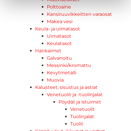
Polttoaine
Kansiruuvikkeitten varaosat
Makea vesi
Keula- ja uimatasot
Uimatasot
Keulatasot
Hankaimet
Galvanoitu
Messinki/kromattu
Kevytmetalli
Muovia
Kalusteet, sisustus ja astiat
Venetuolit ja -tuolinjalat
Pöydät ja istuimet
Venetuolit
Tuolinjalat
Tuolit