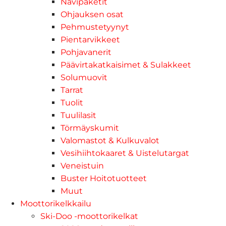
Navipaketit
Ohjauksen osat
Pehmustetyynyt
Pientarvikkeet
Pohjavanerit
Päävirtakatkaisimet & Sulakkeet
Solumuovit
Tarrat
Tuolit
Tuulilasit
Törmäyskumit
Valomastot & Kulkuvalot
Vesihiihtokaaret & Uistelutargat
Veneistuin
Buster Hoitotuotteet
Muut
Moottorikelkkailu
Ski-Doo -moottorikelkat