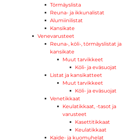
Törmäyslista
Reuna- ja ikkunalistat
Alumiinilistat
Kansikate
Venevarusteet
Reuna-, köli-, törmäyslistat ja
kansikate
Muut tarvikkeet
Köli- ja eväsuojat
Listat ja kansikatteet
Muut tarvikkeet
Köli- ja eväsuojat
Venetikkaat
Keulatikkaat, -tasot ja
varusteet
Kasettitikkaat
Keulatikkaat
Kaide- ja kuomuhelat