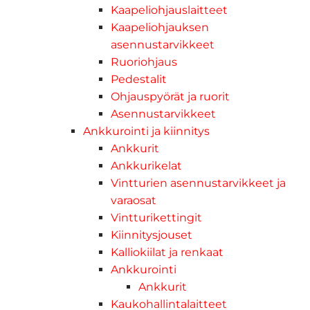
Kaapeliohjauslaitteet
Kaapeliohjauksen
asennustarvikkeet
Ruoriohjaus
Pedestalit
Ohjauspyörät ja ruorit
Asennustarvikkeet
Ankkurointi ja kiinnitys
Ankkurit
Ankkurikelat
Vintturien asennustarvikkeet ja
varaosat
Vintturikettingit
Kiinnitysjouset
Kalliokiilat ja renkaat
Ankkurointi
Ankkurit
Kaukohallintalaitteet