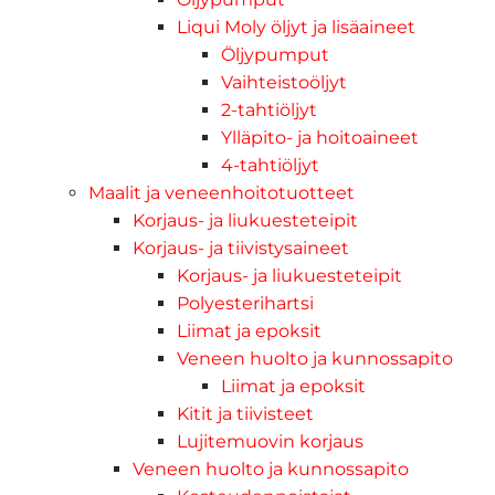
Liqui Moly öljyt ja lisäaineet
Öljypumput
Vaihteistoöljyt
2-tahtiöljyt
Ylläpito- ja hoitoaineet
4-tahtiöljyt
Maalit ja veneenhoitotuotteet
Korjaus- ja liukuesteteipit
Korjaus- ja tiivistysaineet
Korjaus- ja liukuesteteipit
Polyesterihartsi
Liimat ja epoksit
Veneen huolto ja kunnossapito
Liimat ja epoksit
Kitit ja tiivisteet
Lujitemuovin korjaus
Veneen huolto ja kunnossapito