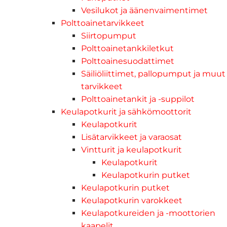
Vesilukot ja äänenvaimentimet
Polttoainetarvikkeet
Siirtopumput
Polttoainetankkiletkut
Polttoainesuodattimet
Säiliöliittimet, pallopumput ja muut
tarvikkeet
Polttoainetankit ja -suppilot
Keulapotkurit ja sähkömoottorit
Keulapotkurit
Lisätarvikkeet ja varaosat
Vintturit ja keulapotkurit
Keulapotkurit
Keulapotkurin putket
Keulapotkurin putket
Keulapotkurin varokkeet
Keulapotkureiden ja -moottorien
kaapelit