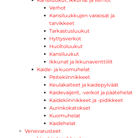
Kansiluukut, ikkunat ja verhot
Verhot
Kansiluukkujen varaosat ja
tarvikkeet
Tarkastusluukut
Hyttysverkot
Huoltoluukut
Kansiluukut
Ikkunat ja ikkunaventtiilit
Kaide- ja kuomuhelat
Peitekiinnikkeet
Keulakaiteet ja kaidepylväät
Kaidevaijerit, -verkot ja päätehelat
Kaidekiinnikkeet ja -pidikkeet
Aurinkokatokset
Kuomuhelat
Kaidehelat
Venevarusteet