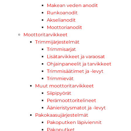
Makean veden anodit
Runkoanodit
Akselianodit
Moottorianodit
Moottoritarvikkeet
Trimmijärjestelmät
Trimmisarjat
Lisätarvikkeet ja varaosat
Ohjainpaneelit ja tarvikkeet
Trimmisäätimet ja -levyt
Trimmievät
Muut moottoritarvikkeet
Siipipyörät
Perämoottoritelineet
Äänieristysmatot ja -levyt
Pakokaasujärjestelmät
Pakoputken läpiviennit
Pakoputket