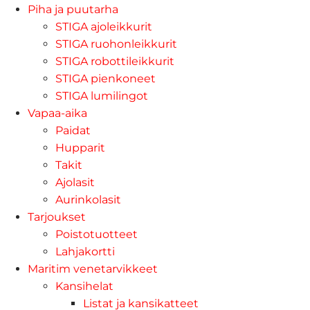
Piha ja puutarha
STIGA ajoleikkurit
STIGA ruohonleikkurit
STIGA robottileikkurit
STIGA pienkoneet
STIGA lumilingot
Vapaa-aika
Paidat
Hupparit
Takit
Ajolasit
Aurinkolasit
Tarjoukset
Poistotuotteet
Lahjakortti
Maritim venetarvikkeet
Kansihelat
Listat ja kansikatteet