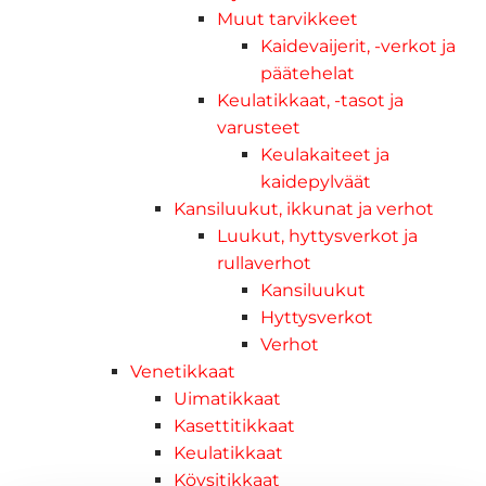
Muut tarvikkeet
Kaidevaijerit, -verkot ja
päätehelat
Keulatikkaat, -tasot ja
varusteet
Keulakaiteet ja
kaidepylväät
Kansiluukut, ikkunat ja verhot
Luukut, hyttysverkot ja
rullaverhot
Kansiluukut
Hyttysverkot
Verhot
Venetikkaat
Uimatikkaat
Kasettitikkaat
Keulatikkaat
Köysitikkaat