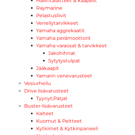
Hallintalaitteet & kaapelit
Raymarine
Pelastusliivit
Veneilytarvikkeet
Yamaha aggrekaatit
Yamaha perämoottorit
Yamaha varaosat & tarvikkeet
Jakohihnat
Sytytystulpat
Jääkaapit
Yamarin venevarusteet
Vesiurheilu
Drive lisävarusteet
Tyynyt,Patjat
Buster-lisävarusteet
Kaiteet
Kuomut & Peitteet
Kytkimet & Kytkinpaneeli