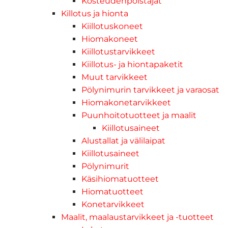
Kosteudenpoistajat
Killotus ja hionta
Kiillotuskoneet
Hiomakoneet
Kiillotustarvikkeet
Kiillotus- ja hiontapaketit
Muut tarvikkeet
Pölynimurin tarvikkeet ja varaosat
Hiomakonetarvikkeet
Puunhoitotuotteet ja maalit
Kiillotusaineet
Alustallat ja välilaipat
Kiillotusaineet
Pölynimurit
Käsihiomatuotteet
Hiomatuotteet
Konetarvikkeet
Maalit, maalaustarvikkeet ja -tuotteet