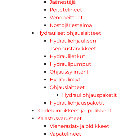
Jäänestäjä
Peitetelineet
Venepeitteet
Nostojärjestelmä
Hydrauliset ohjauslaitteet
Hydrauliohjauksen
asennustarvikkeet
Hydrauliletkut
Hydraulipumput
Ohjaussylinterit
Hydrauliöljyt
Ohjauslaitteet
Hydrauliohjauspaketit
Hydrauliohjauspaketit
Kaidekiinnikkeet ja -pidikkeet
Kalastusvarusteet
Vieherasiat- ja pidikkeet
Vapatelineet