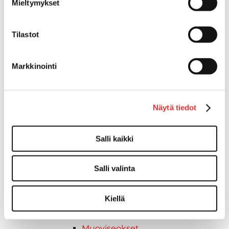
Mieltymykset
Kädensija, metallia
Taavetit
Tilastot
Venetuolit ja -tuolinjalat
Liukukoneistot
Tuolinjalat
Markkinointi
Tuolit
Venetuolit
Veneen kiinnitys
Näytä tiedot
Pollarit
Knaapit
Trailerikoukut
Salli kaikki
Venerenkaat ja silmukkapultit/-
ruuvit
Salli valinta
Vetourat
Kansiruuvikkeet
Kiellä
Jätevesi
Kansiruuvikkeiden varaosat
Muoviseokset