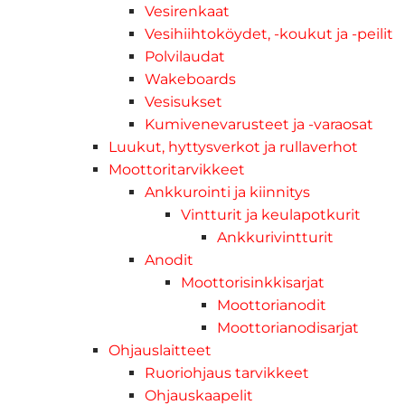
Vesirenkaat
Vesihiihtoköydet, -koukut ja -peilit
Polvilaudat
Wakeboards
Vesisukset
Kumivenevarusteet ja -varaosat
Luukut, hyttysverkot ja rullaverhot
Moottoritarvikkeet
Ankkurointi ja kiinnitys
Vintturit ja keulapotkurit
Ankkurivintturit
Anodit
Moottorisinkkisarjat
Moottorianodit
Moottorianodisarjat
Ohjauslaitteet
Ruoriohjaus tarvikkeet
Ohjauskaapelit