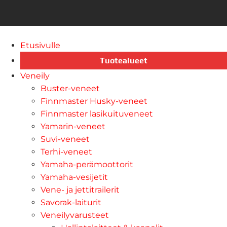
Etusivulle
Tuotealueet
Veneily
Buster-veneet
Finnmaster Husky-veneet
Finnmaster lasikuituveneet
Yamarin-veneet
Suvi-veneet
Terhi-veneet
Yamaha-perämoottorit
Yamaha-vesijetit
Vene- ja jettitrailerit
Savorak-laiturit
Veneilyvarusteet