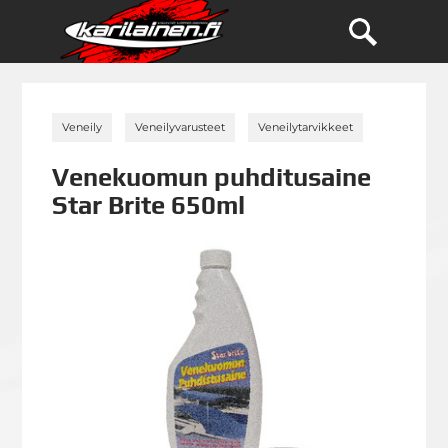
»
»
»
Veneily
Veneilyvarusteet
Veneilytarvikkeet
Venekuomun puhditusaine
Star Brite 650ml