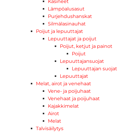
Käsineet
Lämpöalusasut
Purjehdushanskat
Silmälasinauhat
Poijut ja lepuuttajat
Lepuuttajat ja poijut
Poijut, ketjut ja painot
Poijut
Lepuuttajansuojat
Lepuuttajan suojat
Lepuuttajat
Melat, airot ja venehaat
Vene- ja poijuhaat
Venehaat ja poijuhaat
Kajakkimelat
Airot
Melat
Talvisäilytys