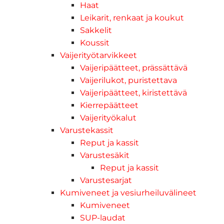
Haat
Leikarit, renkaat ja koukut
Sakkelit
Koussit
Vaijerityötarvikkeet
Vaijeripäätteet, prässättävä
Vaijerilukot, puristettava
Vaijeripäätteet, kiristettävä
Kierrepäätteet
Vaijerityökalut
Varustekassit
Reput ja kassit
Varustesäkit
Reput ja kassit
Varustesarjat
Kumiveneet ja vesiurheiluvälineet
Kumiveneet
SUP-laudat