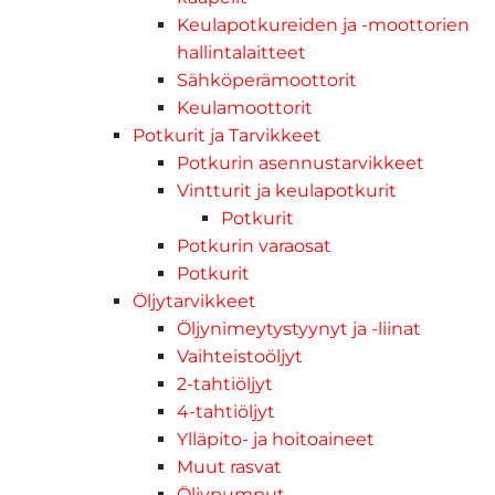
Keulapotkureiden ja -moottorien
hallintalaitteet
Sähköperämoottorit
Keulamoottorit
Potkurit ja Tarvikkeet
Potkurin asennustarvikkeet
Vintturit ja keulapotkurit
Potkurit
Potkurin varaosat
Potkurit
Öljytarvikkeet
Öljynimeytystyynyt ja -liinat
Vaihteistoöljyt
2-tahtiöljyt
4-tahtiöljyt
Ylläpito- ja hoitoaineet
Muut rasvat
Öljypumput