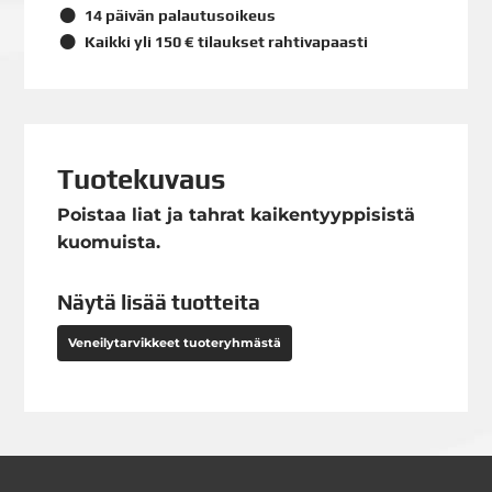
14 päivän palautusoikeus
Kaikki yli 150 € tilaukset rahtivapaasti
Tuotekuvaus
Poistaa liat ja tahrat kaikentyyppisistä
kuomuista.
Näytä lisää tuotteita
Veneilytarvikkeet tuoteryhmästä