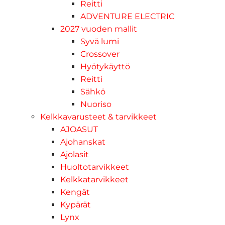
Reitti
ADVENTURE ELECTRIC
2027 vuoden mallit
Syvä lumi
Crossover
Hyötykäyttö
Reitti
Sähkö
Nuoriso
Kelkkavarusteet & tarvikkeet
AJOASUT
Ajohanskat
Ajolasit
Huoltotarvikkeet
Kelkkatarvikkeet
Kengät
Kypärät
Lynx