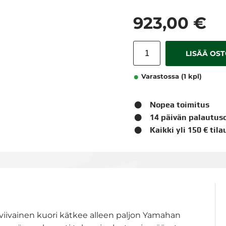
923,00 €
LISÄÄ OS
Varastossa (1 kpl)
Nopea toimitus
14 päivän palautus
Kaikki yli 150 € til
taviivainen kuori kätkee alleen paljon Yamahan