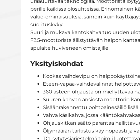
uraauurtavaa teknologiaa. Moottorista löyt
perille kaikissa olosuhteissa. Erinomainen k
vakio-ominaisuuksia, samoin kuin käyttäjäystä
suorituskyky.
Suuri ja mukava kantokahva tuo uuden ulot
F2.5-moottorista ällistyttävän helpon kantaa
apulaite huviveneen omistajille.
Yksityiskohdat
Kookas vaihdevipu on helppokäyttöin
Eteen-vapaa-vaihdevalinnat helpottava
360 asteen ohjausta on miellyttävää hal
Suuren kahvan ansiosta moottorin kan
Sisäänrakennettu polttoainesäiliö lis
Vahva käsikahva, jossa kääntökahvaka
Ohjauskitkan säätö parantaa hallittavu
Öljymäärän tarkistus käy nopeasti ja va
TCI-sytytysjärjestelmä toimii luotettava