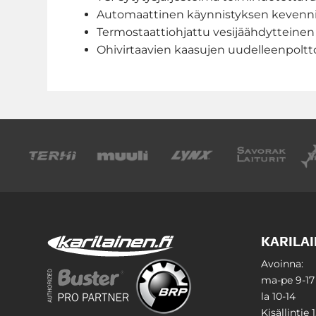
Automaattinen käynnistyksen kevenn
Termostaattiohjattu vesijäähdytteinen
Ohivirtaavien kaasujen uudelleenpoltt
KARILAI
Avoinna:
ma-pe 9-17
la 10-14
Kisällintie 