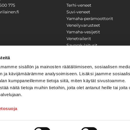
600 775
Terhi-veneet
ilainen.fi
Suvi-veneet
Yamaha-perämoottorit
Veneilyvarusteet
Yamaha-vesijetit
Venetrailerit
Savorak-laiturit
PUUTARHA
KARILAINEN
teitä
Yritysesittely
mamme sisällön ja mainosten räätälöimiseen, sosiaalisen medi
Yhteystiedot
n ja kävijämäärämme analysoimiseen. Lisäksi jaamme sosiaali
LAITTEET
Huolto ja korjaamo
alan kumppaneillemme tietoja siitä, miten käytät sivustoamme.
Ajankohtaista
näitä tietoja muihin tietoihin, joita olet antanut heille tai joita 
Tarjouspyyntö
önkijät
palvelujaan.
Toimitusehdot
Kilpailujen / arpajaisten säännö
ietosuoja
Tilauksen peruuttaminen