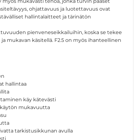
yy myös mukavasti tehoa, jonka turvin pääset
äsiteltävyys, ohjattavuus ja luotettavuus ovat
välliset hallintalaitteet ja tärinätön
tuvuuden pienveneseikkailuihin, koska se tekee
 ja mukavan käsitellä. F2.5 on myös ihanteellinen
en
t hallintaa
lita
taminen käy kätevästi
ää käytön mukavuutta
asu
utta
ivatta tarkistusikkunan avulla
sti