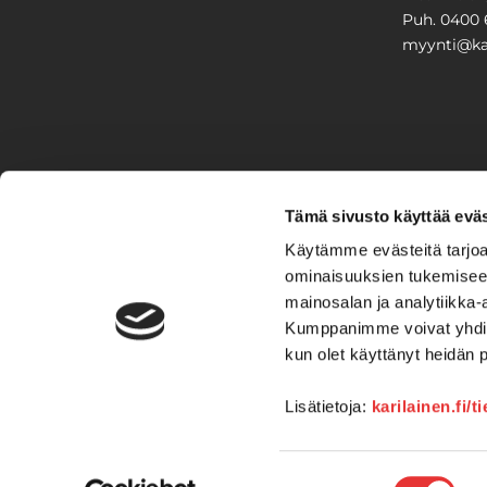
Puh. 0400 
myynti@kar
PIHA & 
Tämä sivusto käyttää eväs
Stiga
Käytämme evästeitä tarjoa
ominaisuuksien tukemisee
VAIHTO
mainosalan ja analytiikka-
Kumppanimme voivat yhdistää 
Veneet
Kelkat ja m
kun olet käyttänyt heidän 
Lisätietoja:
karilainen.fi/t
Suostumuksen