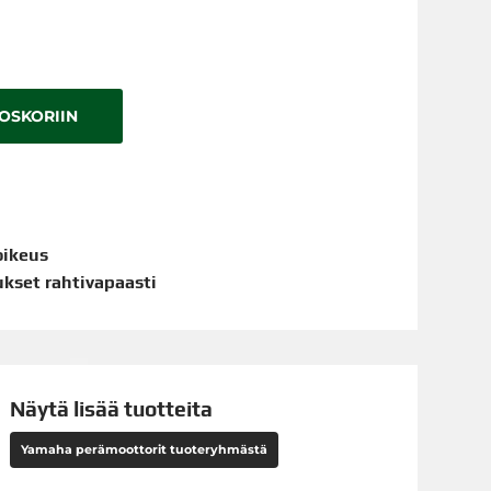
TOSKORIIN
oikeus
aukset rahtivapaasti
Näytä lisää tuotteita
Yamaha perämoottorit tuoteryhmästä