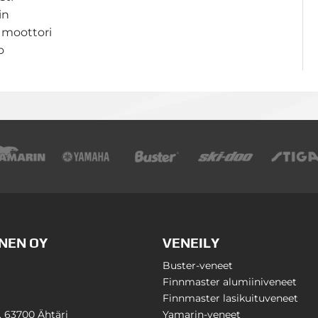
in
 moottori
o
NEN OY
VENEILY
Buster-veneet
Finnmaster alumiiniveneet
Finnmaster lasikuituveneet
1, 63700 Ähtäri
Yamarin-veneet