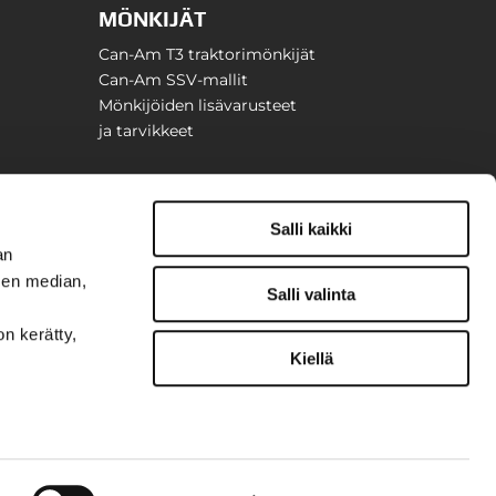
MÖNKIJÄT
Can-Am T3 traktorimönkijät
Can-Am SSV-mallit
Mönkijöiden lisävarusteet
ja tarvikkeet
Salli kaikki
an
sen median,
Salli valinta
on kerätty,
Kiellä
t