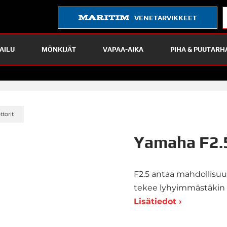
VENETARVIKKEET
AILU
MÖNKIJÄT
VAPAA-AIKA
PIHA & PUUTARH
»
torit
Yamaha F2
F2.5 antaa mahdollisuud
tekee lyhyimmästäkin
Lisätiedot ›