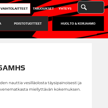
VAIHTOLAITTEET
TARJOUKSET
YHTEYS
A
POISTOTUOTTEET
HUOLTO & KORJAAMO
.5AMHS
en nauttia vesilläolosta täysipainoisesti ja
 venematkasta miellyttävän kokemuksen.