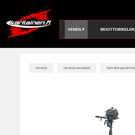
VENEILY
MOOTTORIKELKK
»
»
Veneily
Veneilyvarusteet
Yamaha perämoot