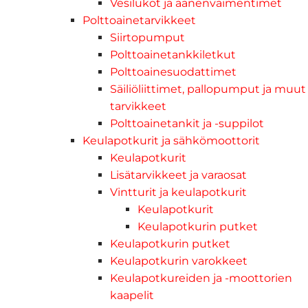
Vesilukot ja äänenvaimentimet
Polttoainetarvikkeet
Siirtopumput
Polttoainetankkiletkut
Polttoainesuodattimet
Säiliöliittimet, pallopumput ja muut
tarvikkeet
Polttoainetankit ja -suppilot
Keulapotkurit ja sähkömoottorit
Keulapotkurit
Lisätarvikkeet ja varaosat
Vintturit ja keulapotkurit
Keulapotkurit
Keulapotkurin putket
Keulapotkurin putket
Keulapotkurin varokkeet
Keulapotkureiden ja -moottorien
kaapelit