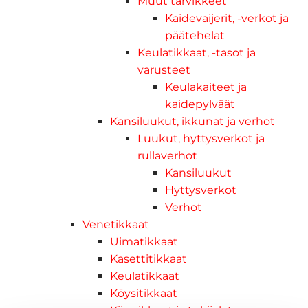
Muut tarvikkeet
Kaidevaijerit, -verkot ja
päätehelat
Keulatikkaat, -tasot ja
varusteet
Keulakaiteet ja
kaidepylväät
Kansiluukut, ikkunat ja verhot
Luukut, hyttysverkot ja
rullaverhot
Kansiluukut
Hyttysverkot
Verhot
Venetikkaat
Uimatikkaat
Kasettitikkaat
Keulatikkaat
Köysitikkaat