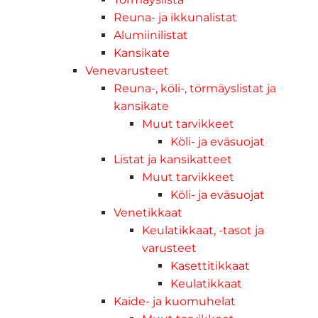
Reuna- ja ikkunalistat
Alumiinilistat
Kansikate
Venevarusteet
Reuna-, köli-, törmäyslistat ja
kansikate
Muut tarvikkeet
Köli- ja eväsuojat
Listat ja kansikatteet
Muut tarvikkeet
Köli- ja eväsuojat
Venetikkaat
Keulatikkaat, -tasot ja
varusteet
Kasettitikkaat
Keulatikkaat
Kaide- ja kuomuhelat