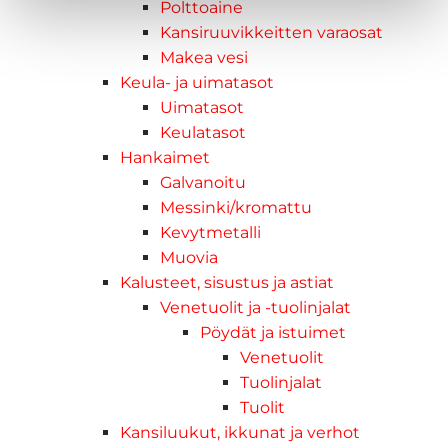
Polttoaine
Kansiruuvikkeitten varaosat
Makea vesi
Keula- ja uimatasot
Uimatasot
Keulatasot
Hankaimet
Galvanoitu
Messinki/kromattu
Kevytmetalli
Muovia
Kalusteet, sisustus ja astiat
Venetuolit ja -tuolinjalat
Pöydät ja istuimet
Venetuolit
Tuolinjalat
Tuolit
Kansiluukut, ikkunat ja verhot