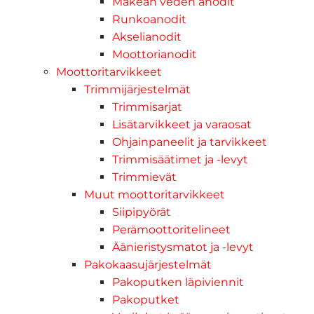
Makean veden anodit
Runkoanodit
Akselianodit
Moottorianodit
Moottoritarvikkeet
Trimmijärjestelmät
Trimmisarjat
Lisätarvikkeet ja varaosat
Ohjainpaneelit ja tarvikkeet
Trimmisäätimet ja -levyt
Trimmievät
Muut moottoritarvikkeet
Siipipyörät
Perämoottoritelineet
Äänieristysmatot ja -levyt
Pakokaasujärjestelmät
Pakoputken läpiviennit
Pakoputket