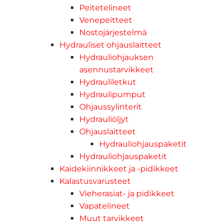
Peitetelineet
Venepeitteet
Nostojärjestelmä
Hydrauliset ohjauslaitteet
Hydrauliohjauksen
asennustarvikkeet
Hydrauliletkut
Hydraulipumput
Ohjaussylinterit
Hydrauliöljyt
Ohjauslaitteet
Hydrauliohjauspaketit
Hydrauliohjauspaketit
Kaidekiinnikkeet ja -pidikkeet
Kalastusvarusteet
Vieherasiat- ja pidikkeet
Vapatelineet
Muut tarvikkeet