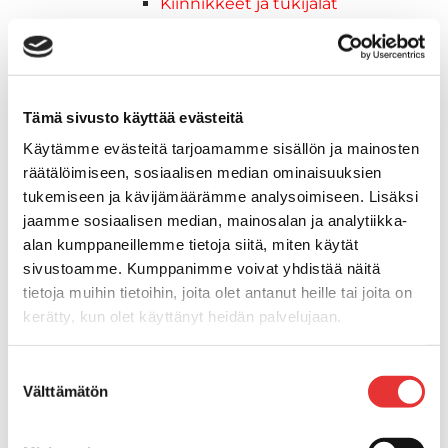
Kiinnikkeet ja tukijalat
Kävelysillat
Muut kiinnityshelat
Koukkupidike
Pidike "clips", muovia
Tämä sivusto käyttää evästeitä
Lepuuttajan kiinnike
Käytämme evästeitä tarjoamamme sisällön ja mainosten
Tuulilasin kiinnike
räätälöimiseen, sosiaalisen median ominaisuuksien
Reuna-, köli-, törmäyslistat ja kansikate
tukemiseen ja kävijämäärämme analysoimiseen. Lisäksi
Törmäyslista
jaamme sosiaalisen median, mainosalan ja analytiikka-
Kansikate
alan kumppaneillemme tietoja siitä, miten käytät
Reuna- ja ikkunalistat
sivustoamme. Kumppanimme voivat yhdistää näitä
Alumiinilistat
tietoja muihin tietoihin, joita olet antanut heille tai joita on
Kävelysillat ja Taavetit
kerätty, kun olet käyttänyt heidän palvelujaan.
Kiinnitysvarret
SUP-laudan telineet
Lisätietoja:
karilainen.fi/tietosuoja
Suostumuksen
Kuljetusrampit
Välttämätön
valinta
Askelmat
Kuljetusramppien tarvikkeet