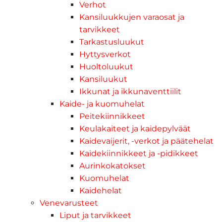
Verhot
Kansiluukkujen varaosat ja
tarvikkeet
Tarkastusluukut
Hyttysverkot
Huoltoluukut
Kansiluukut
Ikkunat ja ikkunaventtiilit
Kaide- ja kuomuhelat
Peitekiinnikkeet
Keulakaiteet ja kaidepylväät
Kaidevaijerit, -verkot ja päätehelat
Kaidekiinnikkeet ja -pidikkeet
Aurinkokatokset
Kuomuhelat
Kaidehelat
Venevarusteet
Liput ja tarvikkeet