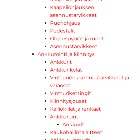
Kaapeliohjauksen
asennustarvikkeet
Ruoriohjaus
Pedestalit
Ohjauspyörät ja ruorit
Asennustarvikkeet
Ankkurointi ja kiinnitys
Ankkurit
Ankkurikelat
Vintturien asennustarvikkeet ja
varaosat
Vintturikettingit
Kiinnitysjouset
Kalliokiilat ja renkaat
Ankkurointi
Ankkurit
Kaukohallintalaitteet