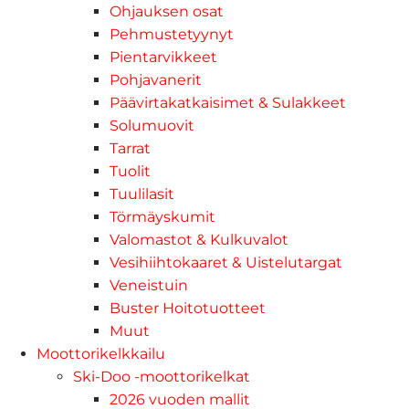
Ohjauksen osat
Pehmustetyynyt
Pientarvikkeet
Pohjavanerit
Päävirtakatkaisimet & Sulakkeet
Solumuovit
Tarrat
Tuolit
Tuulilasit
Törmäyskumit
Valomastot & Kulkuvalot
Vesihiihtokaaret & Uistelutargat
Veneistuin
Buster Hoitotuotteet
Muut
Moottorikelkkailu
Ski-Doo -moottorikelkat
2026 vuoden mallit