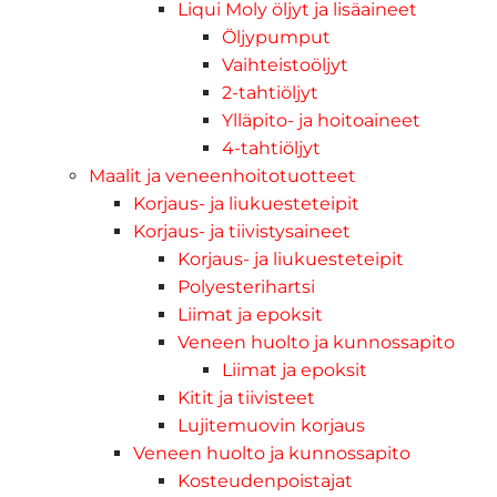
Liqui Moly öljyt ja lisäaineet
Öljypumput
Vaihteistoöljyt
2-tahtiöljyt
Ylläpito- ja hoitoaineet
4-tahtiöljyt
Maalit ja veneenhoitotuotteet
Korjaus- ja liukuesteteipit
Korjaus- ja tiivistysaineet
Korjaus- ja liukuesteteipit
Polyesterihartsi
Liimat ja epoksit
Veneen huolto ja kunnossapito
Liimat ja epoksit
Kitit ja tiivisteet
Lujitemuovin korjaus
Veneen huolto ja kunnossapito
Kosteudenpoistajat