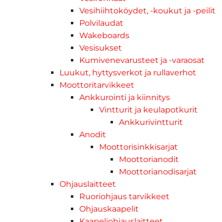
Vesihiihtoköydet, -koukut ja -peilit
Polvilaudat
Wakeboards
Vesisukset
Kumivenevarusteet ja -varaosat
Luukut, hyttysverkot ja rullaverhot
Moottoritarvikkeet
Ankkurointi ja kiinnitys
Vintturit ja keulapotkurit
Ankkurivintturit
Anodit
Moottorisinkkisarjat
Moottorianodit
Moottorianodisarjat
Ohjauslaitteet
Ruoriohjaus tarvikkeet
Ohjauskaapelit
Kaapeliohjauslaitteet