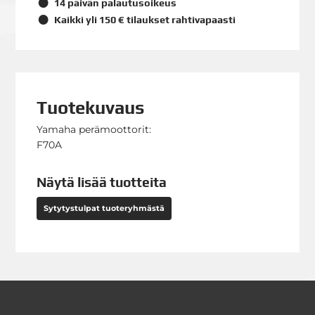
14 päivän palautusoikeus
Kaikki yli 150 € tilaukset rahtivapaasti
Tuotekuvaus
Yamaha perämoottorit:
F70A
Näytä lisää tuotteita
Sytytystulpat tuoteryhmästä