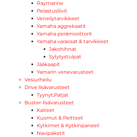
Raymarine
Pelastusliivit
Veneilytarvikkeet
Yamaha aggrekaatit
Yamaha perämoottorit
Yamaha varaosat & tarvikkeet
Jakohihnat
Sytytystulpat
Jääkaapit
Yamarin venevarusteet
Vesiurheilu
Drive lisävarusteet
Tyynyt,Patjat
Buster-lisävarusteet
Kaiteet
Kuomut & Peitteet
Kytkimet & Kytkinpaneeli
Navipaketit