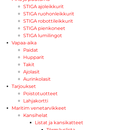
STIGA ajoleikkurit
STIGA ruohonleikkurit
STIGA robottileikkurit
STIGA pienkoneet
STIGA lumilingot
Vapaa-aika
Paidat
Hupparit
Takit
Ajolasit
Aurinkolasit
Tarjoukset
Poistotuotteet
Lahjakortti
Maritim venetarvikkeet
Kansihelat
Listat ja kansikatteet
Törmäyslista