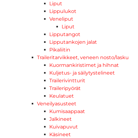
Liput
Lippulukot
Veneliput
Liput
Lipputangot
Lipputankojen jalat
Pikaliitin
Traileritarvikkeet, veneen nosto/lasku
Kuormankiristimet ja hihnat
Kuljetus- ja säilytystelineet
Trailerivintturit
Traileripyörät
Keulatuet
Veneilyasusteet
Kumisaappaat
Jalkineet
Kuivapuvut
Käsineet