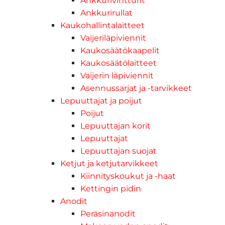
Ankkurivintturit
Ankkurirullat
Kaukohallintalaitteet
Vaijeriläpiviennit
Kaukosäätökaapelit
Kaukosäätölaitteet
Vaijerin läpiviennit
Asennussarjat ja -tarvikkeet
Lepuuttajat ja poijut
Poijut
Lepuuttajan korit
Lepuuttajat
Lepuuttajan suojat
Ketjut ja ketjutarvikkeet
Kiinnityskoukut ja -haat
Kettingin pidin
Anodit
Peräsinanodit