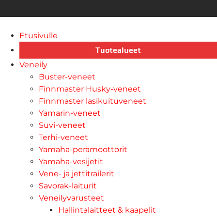
Etusivulle
Tuotealueet
Veneily
Buster-veneet
Finnmaster Husky-veneet
Finnmaster lasikuituveneet
Yamarin-veneet
Suvi-veneet
Terhi-veneet
Yamaha-perämoottorit
Yamaha-vesijetit
Vene- ja jettitrailerit
Savorak-laiturit
Veneilyvarusteet
Hallintalaitteet & kaapelit