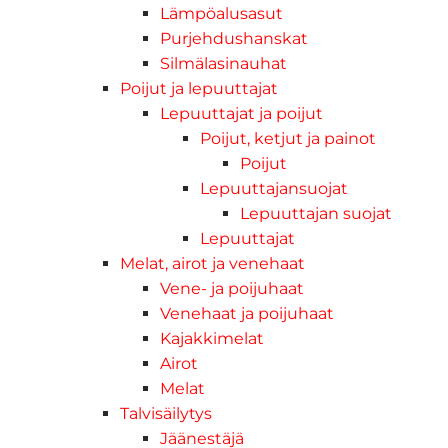
Lämpöalusasut
Purjehdushanskat
Silmälasinauhat
Poijut ja lepuuttajat
Lepuuttajat ja poijut
Poijut, ketjut ja painot
Poijut
Lepuuttajansuojat
Lepuuttajan suojat
Lepuuttajat
Melat, airot ja venehaat
Vene- ja poijuhaat
Venehaat ja poijuhaat
Kajakkimelat
Airot
Melat
Talvisäilytys
Jäänestäjä