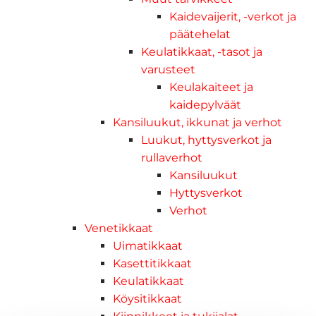
Kaidevaijerit, -verkot ja
päätehelat
Keulatikkaat, -tasot ja
varusteet
Keulakaiteet ja
kaidepylväät
Kansiluukut, ikkunat ja verhot
Luukut, hyttysverkot ja
rullaverhot
Kansiluukut
Hyttysverkot
Verhot
Venetikkaat
Uimatikkaat
Kasettitikkaat
Keulatikkaat
Köysitikkaat