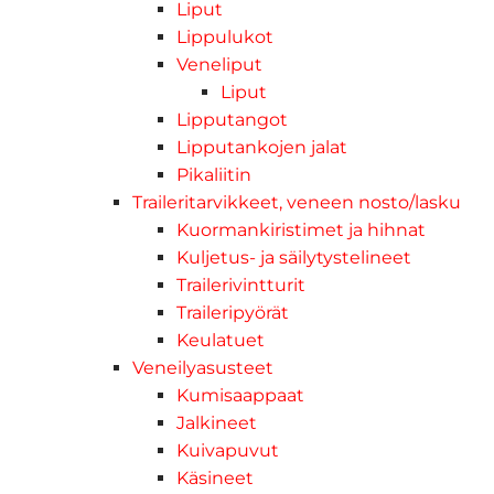
Liput
Lippulukot
Veneliput
Liput
Lipputangot
Lipputankojen jalat
Pikaliitin
Traileritarvikkeet, veneen nosto/lasku
Kuormankiristimet ja hihnat
Kuljetus- ja säilytystelineet
Trailerivintturit
Traileripyörät
Keulatuet
Veneilyasusteet
Kumisaappaat
Jalkineet
Kuivapuvut
Käsineet