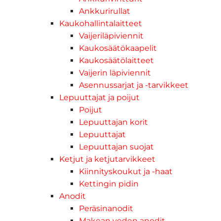
Ankkurirullat
Kaukohallintalaitteet
Vaijeriläpiviennit
Kaukosäätökaapelit
Kaukosäätölaitteet
Vaijerin läpiviennit
Asennussarjat ja -tarvikkeet
Lepuuttajat ja poijut
Poijut
Lepuuttajan korit
Lepuuttajat
Lepuuttajan suojat
Ketjut ja ketjutarvikkeet
Kiinnityskoukut ja -haat
Kettingin pidin
Anodit
Peräsinanodit
Makean veden anodit