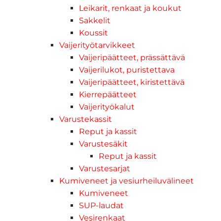
Leikarit, renkaat ja koukut
Sakkelit
Koussit
Vaijerityötarvikkeet
Vaijeripäätteet, prässättävä
Vaijerilukot, puristettava
Vaijeripäätteet, kiristettävä
Kierrepäätteet
Vaijerityökalut
Varustekassit
Reput ja kassit
Varustesäkit
Reput ja kassit
Varustesarjat
Kumiveneet ja vesiurheiluvälineet
Kumiveneet
SUP-laudat
Vesirenkaat