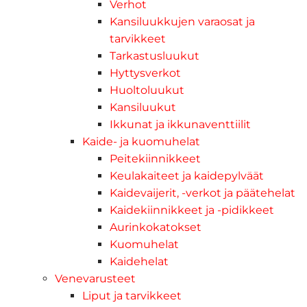
Verhot
Kansiluukkujen varaosat ja
tarvikkeet
Tarkastusluukut
Hyttysverkot
Huoltoluukut
Kansiluukut
Ikkunat ja ikkunaventtiilit
Kaide- ja kuomuhelat
Peitekiinnikkeet
Keulakaiteet ja kaidepylväät
Kaidevaijerit, -verkot ja päätehelat
Kaidekiinnikkeet ja -pidikkeet
Aurinkokatokset
Kuomuhelat
Kaidehelat
Venevarusteet
Liput ja tarvikkeet