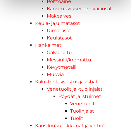
Polttoaine
Kansiruuvikkeitten varaosat
Makea vesi
Keula- ja uimatasot
Uimatasot
Keulatasot
Hankaimet
Galvanoitu
Messinki/kromattu
Kevytmetalli
Muovia
Kalusteet, sisustus ja astiat
Venetuolit ja -tuolinjalat
Pöydät ja istuimet
Venetuolit
Tuolinjalat
Tuolit
Kansiluukut, ikkunat ja verhot