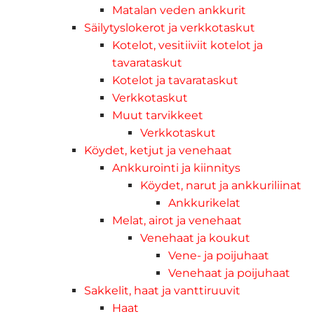
Matalan veden ankkurit
Säilytyslokerot ja verkkotaskut
Kotelot, vesitiiviit kotelot ja
tavarataskut
Kotelot ja tavarataskut
Verkkotaskut
Muut tarvikkeet
Verkkotaskut
Köydet, ketjut ja venehaat
Ankkurointi ja kiinnitys
Köydet, narut ja ankkuriliinat
Ankkurikelat
Melat, airot ja venehaat
Venehaat ja koukut
Vene- ja poijuhaat
Venehaat ja poijuhaat
Sakkelit, haat ja vanttiruuvit
Haat