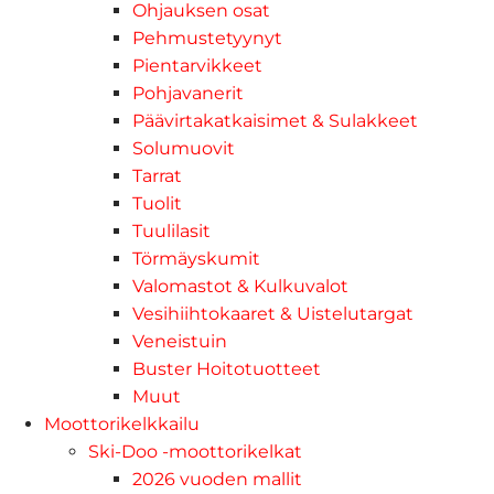
Ohjauksen osat
Pehmustetyynyt
Pientarvikkeet
Pohjavanerit
Päävirtakatkaisimet & Sulakkeet
Solumuovit
Tarrat
Tuolit
Tuulilasit
Törmäyskumit
Valomastot & Kulkuvalot
Vesihiihtokaaret & Uistelutargat
Veneistuin
Buster Hoitotuotteet
Muut
Moottorikelkkailu
Ski-Doo -moottorikelkat
2026 vuoden mallit