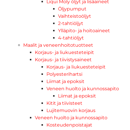
Liqui Moly öljyt ja lisäaineet
Öljypumput
Vaihteistoöljyt
2-tahtiöljyt
Ylläpito- ja hoitoaineet
4-tahtiöljyt
Maalit ja veneenhoitotuotteet
Korjaus- ja liukuesteteipit
Korjaus- ja tiivistysaineet
Korjaus- ja liukuesteteipit
Polyesterihartsi
Liimat ja epoksit
Veneen huolto ja kunnossapito
Liimat ja epoksit
Kitit ja tiivisteet
Lujitemuovin korjaus
Veneen huolto ja kunnossapito
Kosteudenpoistajat