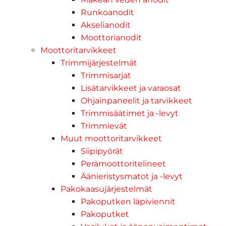
Runkoanodit
Akselianodit
Moottorianodit
Moottoritarvikkeet
Trimmijärjestelmät
Trimmisarjat
Lisätarvikkeet ja varaosat
Ohjainpaneelit ja tarvikkeet
Trimmisäätimet ja -levyt
Trimmievät
Muut moottoritarvikkeet
Siipipyörät
Perämoottoritelineet
Äänieristysmatot ja -levyt
Pakokaasujärjestelmät
Pakoputken läpiviennit
Pakoputket