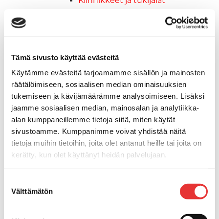
Kiinnikkeet ja tukijalat
Kävelysillat
Muut kiinnityshelat
Koukkupidike
Pidike "clips", muovia
Tämä sivusto käyttää evästeitä
Lepuuttajan kiinnike
Käytämme evästeitä tarjoamamme sisällön ja mainosten
Tuulilasin kiinnike
räätälöimiseen, sosiaalisen median ominaisuuksien
Reuna-, köli-, törmäyslistat ja kansikate
tukemiseen ja kävijämäärämme analysoimiseen. Lisäksi
Törmäyslista
jaamme sosiaalisen median, mainosalan ja analytiikka-
Kansikate
alan kumppaneillemme tietoja siitä, miten käytät
Reuna- ja ikkunalistat
sivustoamme. Kumppanimme voivat yhdistää näitä
Alumiinilistat
tietoja muihin tietoihin, joita olet antanut heille tai joita on
Kävelysillat ja Taavetit
kerätty, kun olet käyttänyt heidän palvelujaan.
Kiinnitysvarret
SUP-laudan telineet
Lisätietoja:
karilainen.fi/tietosuoja
Suostumuksen
Kuljetusrampit
Välttämätön
valinta
Askelmat
Kuljetusramppien tarvikkeet