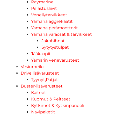
Raymarine
Pelastusliivit
Veneilytarvikkeet
Yamaha aggrekaatit
Yamaha perämoottorit
Yamaha varaosat & tarvikkeet
Jakohihnat
Sytytystulpat
Jääkaapit
Yamarin venevarusteet
Vesiurheilu
Drive lisävarusteet
Tyynyt,Patjat
Buster-lisävarusteet
Kaiteet
Kuomut & Peitteet
Kytkimet & Kytkinpaneeli
Navipaketit