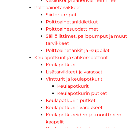
Vesilukot ja äänenvaimentimet
Polttoainetarvikkeet
Siirtopumput
Polttoainetankkiletkut
Polttoainesuodattimet
Säiliöliittimet, pallopumput ja muut
tarvikkeet
Polttoainetankit ja -suppilot
Keulapotkurit ja sähkömoottorit
Keulapotkurit
Lisätarvikkeet ja varaosat
Vintturit ja keulapotkurit
Keulapotkurit
Keulapotkurin putket
Keulapotkurin putket
Keulapotkurin varokkeet
Keulapotkureiden ja -moottorien
kaapelit