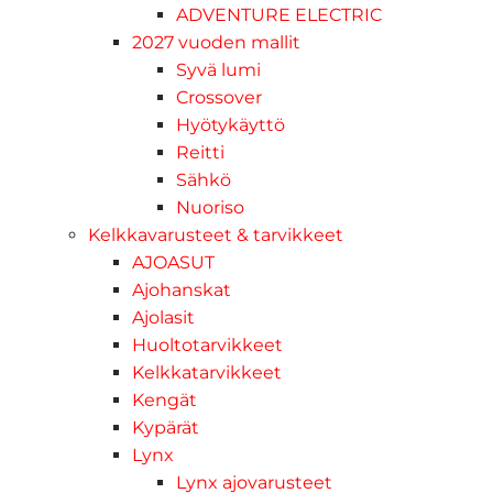
ADVENTURE ELECTRIC
2027 vuoden mallit
Syvä lumi
Crossover
Hyötykäyttö
Reitti
Sähkö
Nuoriso
Kelkkavarusteet & tarvikkeet
AJOASUT
Ajohanskat
Ajolasit
Huoltotarvikkeet
Kelkkatarvikkeet
Kengät
Kypärät
Lynx
Lynx ajovarusteet