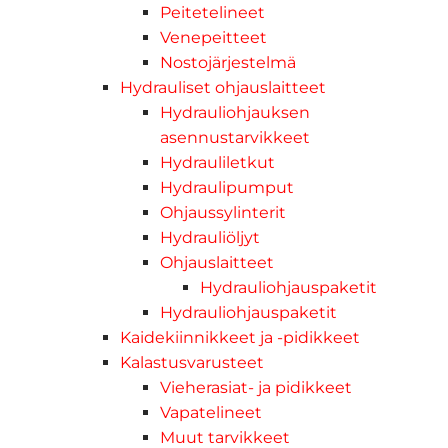
Peitetelineet
Venepeitteet
Nostojärjestelmä
Hydrauliset ohjauslaitteet
Hydrauliohjauksen
asennustarvikkeet
Hydrauliletkut
Hydraulipumput
Ohjaussylinterit
Hydrauliöljyt
Ohjauslaitteet
Hydrauliohjauspaketit
Hydrauliohjauspaketit
Kaidekiinnikkeet ja -pidikkeet
Kalastusvarusteet
Vieherasiat- ja pidikkeet
Vapatelineet
Muut tarvikkeet