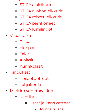
STIGA ajoleikkurit
STIGA ruohonleikkurit
STIGA robottileikkurit
STIGA pienkoneet
STIGA lumilingot
Vapaa-aika
Paidat
Hupparit
Takit
Ajolasit
Aurinkolasit
Tarjoukset
Poistotuotteet
Lahjakortti
Maritim venetarvikkeet
Kansihelat
Listat ja kansikatteet
Törmäyslista