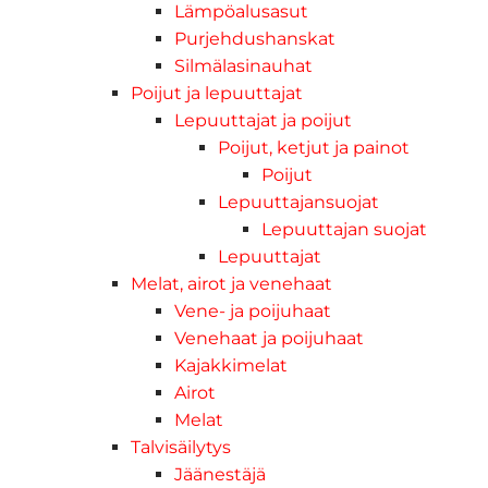
Lämpöalusasut
Purjehdushanskat
Silmälasinauhat
Poijut ja lepuuttajat
Lepuuttajat ja poijut
Poijut, ketjut ja painot
Poijut
Lepuuttajansuojat
Lepuuttajan suojat
Lepuuttajat
Melat, airot ja venehaat
Vene- ja poijuhaat
Venehaat ja poijuhaat
Kajakkimelat
Airot
Melat
Talvisäilytys
Jäänestäjä