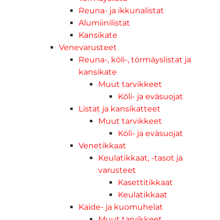
Reuna- ja ikkunalistat
Alumiinilistat
Kansikate
Venevarusteet
Reuna-, köli-, törmäyslistat ja
kansikate
Muut tarvikkeet
Köli- ja eväsuojat
Listat ja kansikatteet
Muut tarvikkeet
Köli- ja eväsuojat
Venetikkaat
Keulatikkaat, -tasot ja
varusteet
Kasettitikkaat
Keulatikkaat
Kaide- ja kuomuhelat
Muut tarvikkeet