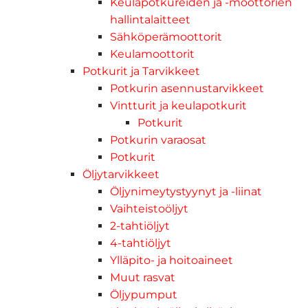
Keulapotkureiden ja -moottorien
hallintalaitteet
Sähköperämoottorit
Keulamoottorit
Potkurit ja Tarvikkeet
Potkurin asennustarvikkeet
Vintturit ja keulapotkurit
Potkurit
Potkurin varaosat
Potkurit
Öljytarvikkeet
Öljynimeytystyynyt ja -liinat
Vaihteistoöljyt
2-tahtiöljyt
4-tahtiöljyt
Ylläpito- ja hoitoaineet
Muut rasvat
Öljypumput