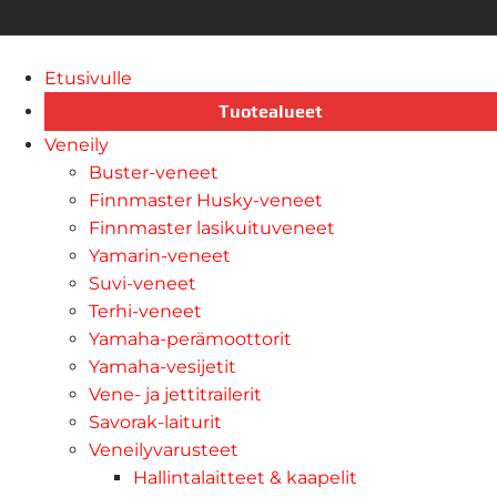
Etusivulle
Tuotealueet
Veneily
Buster-veneet
Finnmaster Husky-veneet
Finnmaster lasikuituveneet
Yamarin-veneet
Suvi-veneet
Terhi-veneet
Yamaha-perämoottorit
Yamaha-vesijetit
Vene- ja jettitrailerit
Savorak-laiturit
Veneilyvarusteet
Hallintalaitteet & kaapelit