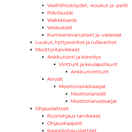
Vesihiihtoköydet, -koukut ja -peilit
Polvilaudat
Wakeboards
Vesisukset
Kumivenevarusteet ja -varaosat
Luukut, hyttysverkot ja rullaverhot
Moottoritarvikkeet
Ankkurointi ja kiinnitys
Vintturit ja keulapotkurit
Ankkurivintturit
Anodit
Moottorisinkkisarjat
Moottorianodit
Moottorianodisarjat
Ohjauslaitteet
Ruoriohjaus tarvikkeet
Ohjauskaapelit
Kaapeliohjauslaitteet