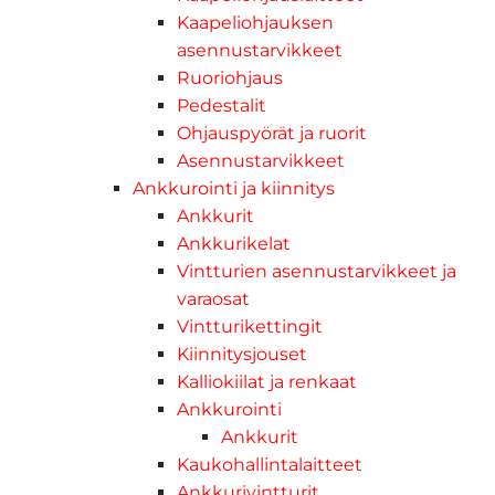
Kaapeliohjauksen
asennustarvikkeet
Ruoriohjaus
Pedestalit
Ohjauspyörät ja ruorit
Asennustarvikkeet
Ankkurointi ja kiinnitys
Ankkurit
Ankkurikelat
Vintturien asennustarvikkeet ja
varaosat
Vintturikettingit
Kiinnitysjouset
Kalliokiilat ja renkaat
Ankkurointi
Ankkurit
Kaukohallintalaitteet
Ankkurivintturit