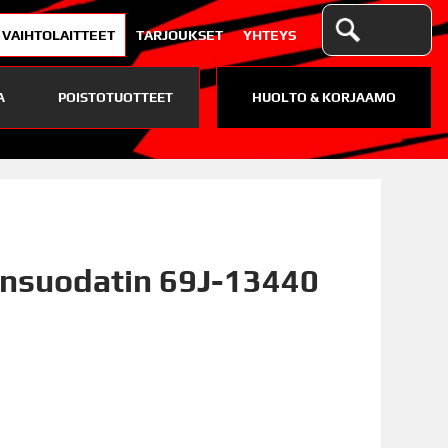
VAIHTOLAITTEET
TARJOUKSET
YHTEYS
A
POISTOTUOTTEET
HUOLTO & KORJAAMO
ynsuodatin 69J-13440