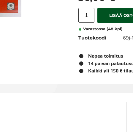
LISÄÄ OS
Varastossa (48 kpl)
Tuotekoodi
69j
Nopea toimitus
14 päivän palautus
Kaikki yli 150 € til