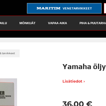
VENETARVIKKEET
AILU
MÖNKIJÄT
VAPAA-AIKA
PIHA & PUUTARH
»
& tarvikkeet
Yamaha ölj
Lisätiedot ›
36,00 €