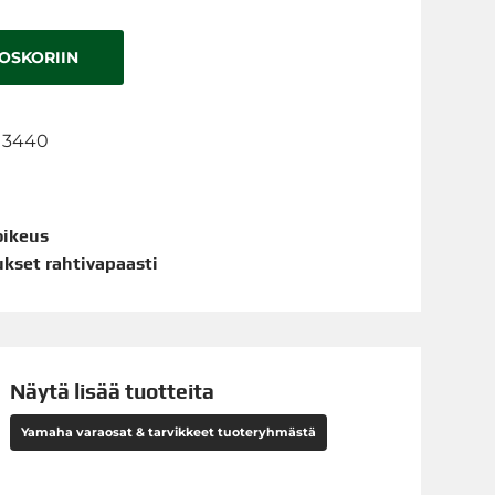
TOSKORIIN
-13440
oikeus
aukset rahtivapaasti
Näytä lisää tuotteita
Yamaha varaosat & tarvikkeet tuoteryhmästä