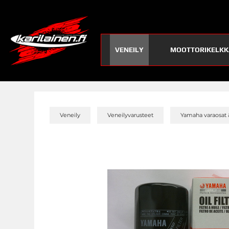
VENEILY
MOOTTORIKELKK
»
»
Veneily
Veneilyvarusteet
Yamaha varaosat 