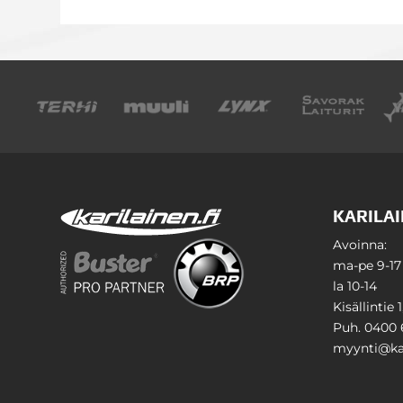
KARILAI
Avoinna:
ma-pe 9-17
la 10-14
Kisällintie 
Puh. 0400 
myynti@kar