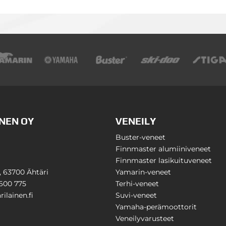
NEN OY
VENEILY
Buster-veneet
Finnmaster alumiiniveneet
Finnmaster lasikuituveneet
1, 63700 Ähtäri
Yamarin-veneet
600 775
Terhi-veneet
ilainen.fi
Suvi-veneet
Yamaha-perämoottorit
Veneilyvarusteet