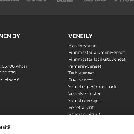
NEN OY
VENEILY
Buster-veneet
Finnmaster alumiiniveneet
Finnmaster lasikuituveneet
1, 63700 Ähtäri
Yamarin-veneet
600 775
Terhi-veneet
ilainen.fi
Suvi-veneet
Yamaha-perämoottorit
Veneilyvarusteet
Yamaha-vesijetit
Venetrailerit
Savorak-laiturit
PUUTARHA
KARILAINEN
teitä