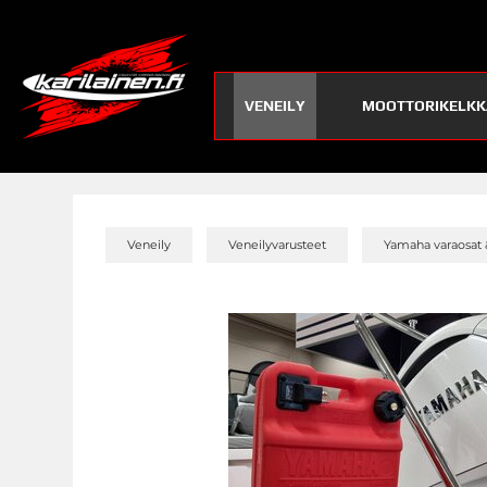
VENEILY
MOOTTORIKELKK
»
»
Veneily
Veneilyvarusteet
Yamaha varaosat 