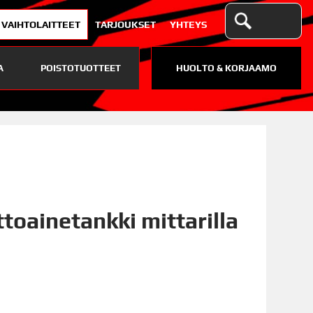
VAIHTOLAITTEET
TARJOUKSET
YHTEYS
A
POISTOTUOTTEET
HUOLTO & KORJAAMO
toainetankki mittarilla