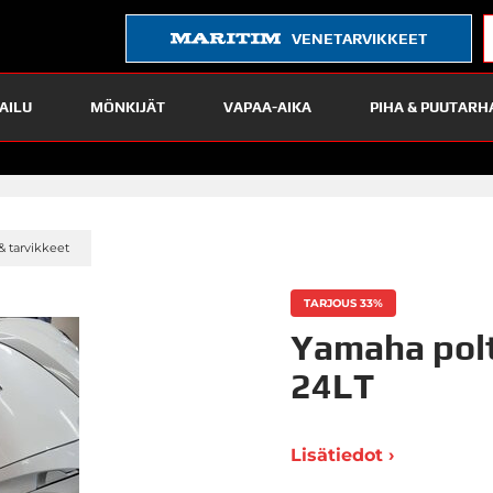
VENETARVIKKEET
AILU
MÖNKIJÄT
VAPAA-AIKA
PIHA & PUUTARH
»
& tarvikkeet
TARJOUS 33%
Yamaha polt
24LT
Lisätiedot ›