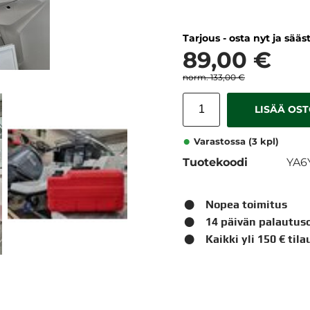
Tarjous - osta nyt ja sää
89,00 €
133,00 €
LISÄÄ OS
Varastossa (3 kpl)
Tuotekoodi
YA6
Nopea toimitus
14 päivän palautus
Kaikki yli 150 € til