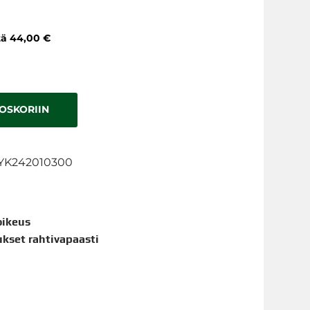
stä 44,00 €
TOSKORIIN
YK242010300
oikeus
aukset rahtivapaasti