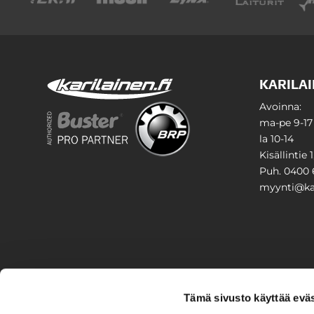
KARILAI
Avoinna:
ma-pe 9-17
la 10-14
Kisällintie 
Puh. 0400 
myynti@kar
PIHA & 
Tämä sivusto käyttää eväs