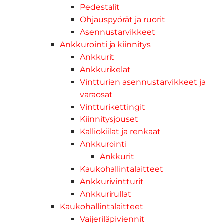
Pedestalit
Ohjauspyörät ja ruorit
Asennustarvikkeet
Ankkurointi ja kiinnitys
Ankkurit
Ankkurikelat
Vintturien asennustarvikkeet ja
varaosat
Vintturikettingit
Kiinnitysjouset
Kalliokiilat ja renkaat
Ankkurointi
Ankkurit
Kaukohallintalaitteet
Ankkurivintturit
Ankkurirullat
Kaukohallintalaitteet
Vaijeriläpiviennit