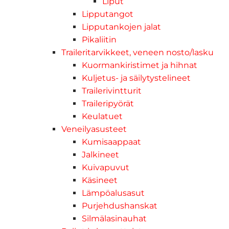
Liput
Lipputangot
Lipputankojen jalat
Pikaliitin
Traileritarvikkeet, veneen nosto/lasku
Kuormankiristimet ja hihnat
Kuljetus- ja säilytystelineet
Trailerivintturit
Traileripyörät
Keulatuet
Veneilyasusteet
Kumisaappaat
Jalkineet
Kuivapuvut
Käsineet
Lämpöalusasut
Purjehdushanskat
Silmälasinauhat