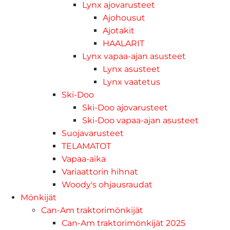
Lynx ajovarusteet
Ajohousut
Ajotakit
HAALARIT
Lynx vapaa-ajan asusteet
Lynx asusteet
Lynx vaatetus
Ski-Doo
Ski-Doo ajovarusteet
Ski-Doo vapaa-ajan asusteet
Suojavarusteet
TELAMATOT
Vapaa-aika
Variaattorin hihnat
Woody's ohjausraudat
Mönkijät
Can-Am traktorimönkijät
Can-Am traktorimönkijät 2025