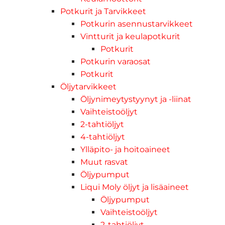
Potkurit ja Tarvikkeet
Potkurin asennustarvikkeet
Vintturit ja keulapotkurit
Potkurit
Potkurin varaosat
Potkurit
Öljytarvikkeet
Öljynimeytystyynyt ja -liinat
Vaihteistoöljyt
2-tahtiöljyt
4-tahtiöljyt
Ylläpito- ja hoitoaineet
Muut rasvat
Öljypumput
Liqui Moly öljyt ja lisäaineet
Öljypumput
Vaihteistoöljyt
2-tahtiöljyt