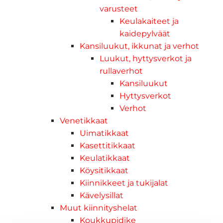
varusteet
Keulakaiteet ja
kaidepylväät
Kansiluukut, ikkunat ja verhot
Luukut, hyttysverkot ja
rullaverhot
Kansiluukut
Hyttysverkot
Verhot
Venetikkaat
Uimatikkaat
Kasettitikkaat
Keulatikkaat
Köysitikkaat
Kiinnikkeet ja tukijalat
Kävelysillat
Muut kiinnityshelat
Koukkupidike