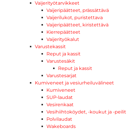
Vaijerityötarvikkeet
Vaijeripäätteet, prässättävä
Vaijerilukot, puristettava
Vaijeripäätteet, kiristettävä
Kierrepäätteet
Vaijerityökalut
Varustekassit
Reput ja kassit
Varustesäkit
Reput ja kassit
Varustesarjat
Kumiveneet ja vesiurheiluvälineet
Kumiveneet
SUP-laudat
Vesirenkaat
Vesihiihtoköydet, -koukut ja -peilit
Polvilaudat
Wakeboards