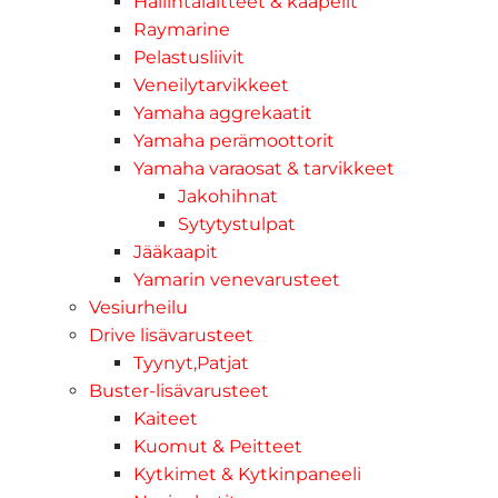
Hallintalaitteet & kaapelit
Raymarine
Pelastusliivit
Veneilytarvikkeet
Yamaha aggrekaatit
Yamaha perämoottorit
Yamaha varaosat & tarvikkeet
Jakohihnat
Sytytystulpat
Jääkaapit
Yamarin venevarusteet
Vesiurheilu
Drive lisävarusteet
Tyynyt,Patjat
Buster-lisävarusteet
Kaiteet
Kuomut & Peitteet
Kytkimet & Kytkinpaneeli