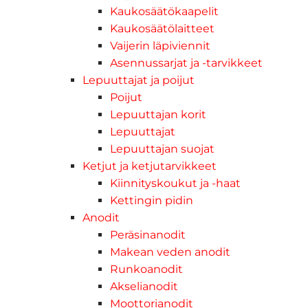
Kaukosäätökaapelit
Kaukosäätölaitteet
Vaijerin läpiviennit
Asennussarjat ja -tarvikkeet
Lepuuttajat ja poijut
Poijut
Lepuuttajan korit
Lepuuttajat
Lepuuttajan suojat
Ketjut ja ketjutarvikkeet
Kiinnityskoukut ja -haat
Kettingin pidin
Anodit
Peräsinanodit
Makean veden anodit
Runkoanodit
Akselianodit
Moottorianodit