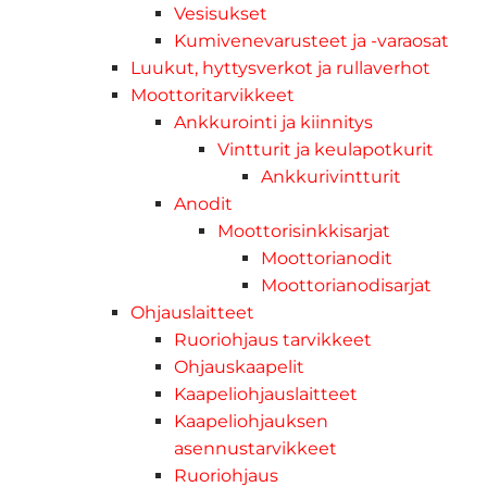
Vesisukset
Kumivenevarusteet ja -varaosat
Luukut, hyttysverkot ja rullaverhot
Moottoritarvikkeet
Ankkurointi ja kiinnitys
Vintturit ja keulapotkurit
Ankkurivintturit
Anodit
Moottorisinkkisarjat
Moottorianodit
Moottorianodisarjat
Ohjauslaitteet
Ruoriohjaus tarvikkeet
Ohjauskaapelit
Kaapeliohjauslaitteet
Kaapeliohjauksen
asennustarvikkeet
Ruoriohjaus