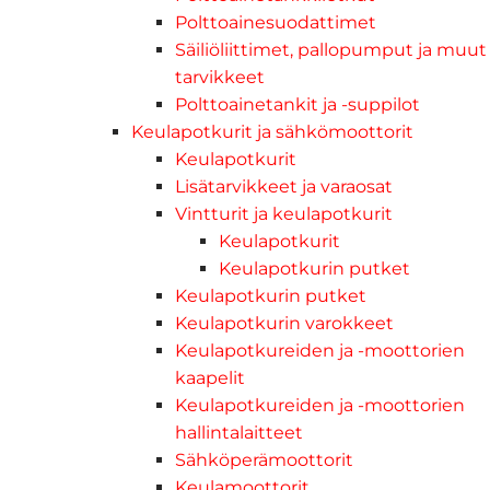
Polttoainesuodattimet
Säiliöliittimet, pallopumput ja muut
tarvikkeet
Polttoainetankit ja -suppilot
Keulapotkurit ja sähkömoottorit
Keulapotkurit
Lisätarvikkeet ja varaosat
Vintturit ja keulapotkurit
Keulapotkurit
Keulapotkurin putket
Keulapotkurin putket
Keulapotkurin varokkeet
Keulapotkureiden ja -moottorien
kaapelit
Keulapotkureiden ja -moottorien
hallintalaitteet
Sähköperämoottorit
Keulamoottorit