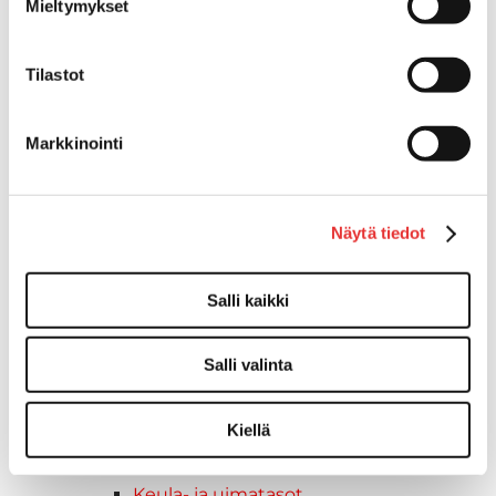
Mieltymykset
Tuolinjalat
Tuolit
Tilastot
Venetuolit
Veneen kiinnitys
Pollarit
Markkinointi
Knaapit
Trailerikoukut
Venerenkaat ja silmukkapultit/-
Näytä tiedot
ruuvit
Vetourat
Kansiruuvikkeet
Salli kaikki
Jätevesi
Kansiruuvikkeiden varaosat
Salli valinta
Muoviseokset
Polttoaine
Kiellä
Kansiruuvikkeitten varaosat
Makea vesi
Keula- ja uimatasot