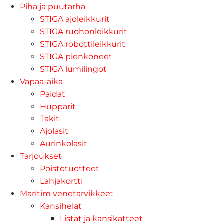
Piha ja puutarha
STIGA ajoleikkurit
STIGA ruohonleikkurit
STIGA robottileikkurit
STIGA pienkoneet
STIGA lumilingot
Vapaa-aika
Paidat
Hupparit
Takit
Ajolasit
Aurinkolasit
Tarjoukset
Poistotuotteet
Lahjakortti
Maritim venetarvikkeet
Kansihelat
Listat ja kansikatteet