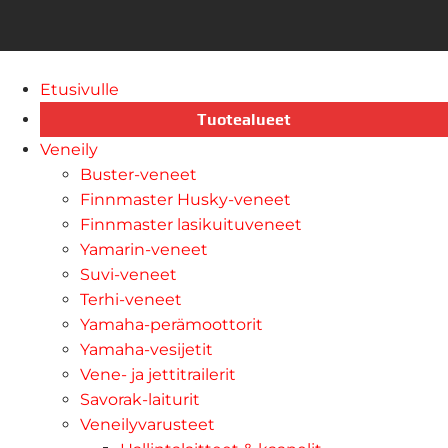
Etusivulle
Tuotealueet
Veneily
Buster-veneet
Finnmaster Husky-veneet
Finnmaster lasikuituveneet
Yamarin-veneet
Suvi-veneet
Terhi-veneet
Yamaha-perämoottorit
Yamaha-vesijetit
Vene- ja jettitrailerit
Savorak-laiturit
Veneilyvarusteet