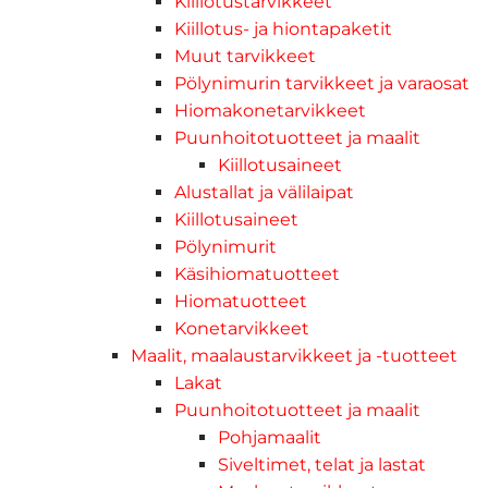
Kiillotustarvikkeet
Kiillotus- ja hiontapaketit
Muut tarvikkeet
Pölynimurin tarvikkeet ja varaosat
Hiomakonetarvikkeet
Puunhoitotuotteet ja maalit
Kiillotusaineet
Alustallat ja välilaipat
Kiillotusaineet
Pölynimurit
Käsihiomatuotteet
Hiomatuotteet
Konetarvikkeet
Maalit, maalaustarvikkeet ja -tuotteet
Lakat
Puunhoitotuotteet ja maalit
Pohjamaalit
Siveltimet, telat ja lastat