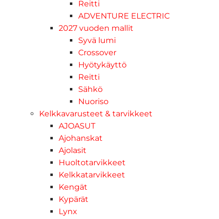
Reitti
ADVENTURE ELECTRIC
2027 vuoden mallit
Syvä lumi
Crossover
Hyötykäyttö
Reitti
Sähkö
Nuoriso
Kelkkavarusteet & tarvikkeet
AJOASUT
Ajohanskat
Ajolasit
Huoltotarvikkeet
Kelkkatarvikkeet
Kengät
Kypärät
Lynx