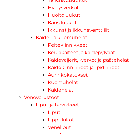
Tarkastusluukut
Hyttysverkot
Huoltoluukut
Kansiluukut
Ikkunat ja ikkunaventtiilit
Kaide- ja kuomuhelat
Peitekiinnikkeet
Keulakaiteet ja kaidepylväät
Kaidevaijerit, -verkot ja päätehelat
Kaidekiinnikkeet ja -pidikkeet
Aurinkokatokset
Kuomuhelat
Kaidehelat
Venevarusteet
Liput ja tarvikkeet
Liput
Lippulukot
Veneliput