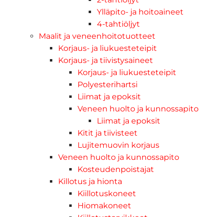
Ylläpito- ja hoitoaineet
4-tahtiöljyt
Maalit ja veneenhoitotuotteet
Korjaus- ja liukuesteteipit
Korjaus- ja tiivistysaineet
Korjaus- ja liukuesteteipit
Polyesterihartsi
Liimat ja epoksit
Veneen huolto ja kunnossapito
Liimat ja epoksit
Kitit ja tiivisteet
Lujitemuovin korjaus
Veneen huolto ja kunnossapito
Kosteudenpoistajat
Killotus ja hionta
Kiillotuskoneet
Hiomakoneet