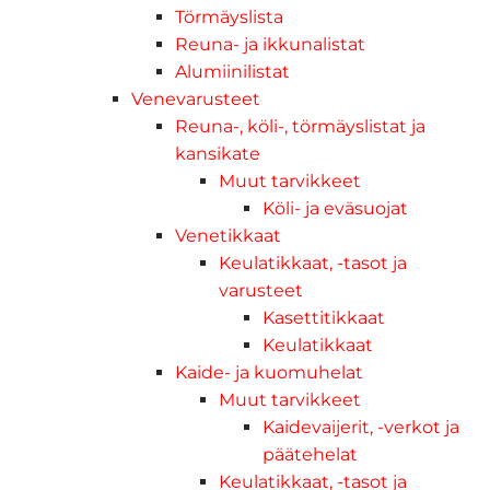
Törmäyslista
Reuna- ja ikkunalistat
Alumiinilistat
Venevarusteet
Reuna-, köli-, törmäyslistat ja
kansikate
Muut tarvikkeet
Köli- ja eväsuojat
Venetikkaat
Keulatikkaat, -tasot ja
varusteet
Kasettitikkaat
Keulatikkaat
Kaide- ja kuomuhelat
Muut tarvikkeet
Kaidevaijerit, -verkot ja
päätehelat
Keulatikkaat, -tasot ja