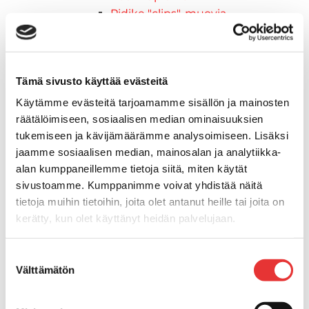
Pidike "clips", muovia
Lepuuttajan kiinnike
Tuulilasin kiinnike
Reuna-, köli-, törmäyslistat ja kansikate
Tämä sivusto käyttää evästeitä
Törmäyslista
Kansikate
Käytämme evästeitä tarjoamamme sisällön ja mainosten
Reuna- ja ikkunalistat
räätälöimiseen, sosiaalisen median ominaisuuksien
Alumiinilistat
tukemiseen ja kävijämäärämme analysoimiseen. Lisäksi
Kävelysillat ja Taavetit
jaamme sosiaalisen median, mainosalan ja analytiikka-
Kiinnitysvarret
alan kumppaneillemme tietoja siitä, miten käytät
sivustoamme. Kumppanimme voivat yhdistää näitä
SUP-laudan telineet
tietoja muihin tietoihin, joita olet antanut heille tai joita on
Kuljetusrampit
kerätty, kun olet käyttänyt heidän palvelujaan.
Askelmat
Kuljetusramppien tarvikkeet
Lisätietoja:
karilainen.fi/tietosuoja
Kädensija, metallia
Suostumuksen
Välttämätön
Taavetit
valinta
Venetuolit ja -tuolinjalat
Liukukoneistot