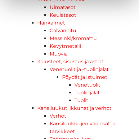
Uimatasot
Keulatasot
Hankaimet
Galvanoitu
Messinki/kromattu
Kevytmetalli
Muovia
Kalusteet, sisustus ja astiat
Venetuolit ja -tuolinjalat
Pöydät ja istuimet
Venetuolit
Tuolinjalat
Tuolit
Kansiluukut, ikkunat ja verhot
Verhot
Kansiluukkujen varaosat ja
tarvikkeet