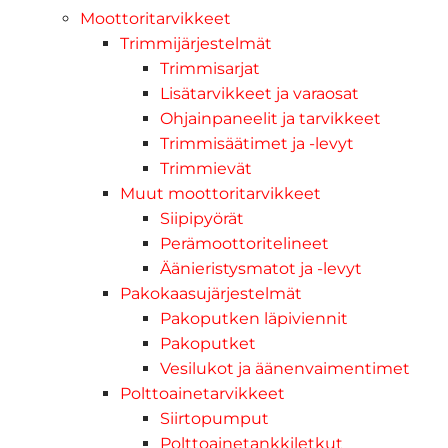
Moottoritarvikkeet
Trimmijärjestelmät
Trimmisarjat
Lisätarvikkeet ja varaosat
Ohjainpaneelit ja tarvikkeet
Trimmisäätimet ja -levyt
Trimmievät
Muut moottoritarvikkeet
Siipipyörät
Perämoottoritelineet
Äänieristysmatot ja -levyt
Pakokaasujärjestelmät
Pakoputken läpiviennit
Pakoputket
Vesilukot ja äänenvaimentimet
Polttoainetarvikkeet
Siirtopumput
Polttoainetankkiletkut