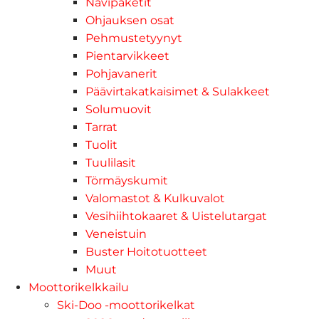
Navipaketit
Ohjauksen osat
Pehmustetyynyt
Pientarvikkeet
Pohjavanerit
Päävirtakatkaisimet & Sulakkeet
Solumuovit
Tarrat
Tuolit
Tuulilasit
Törmäyskumit
Valomastot & Kulkuvalot
Vesihiihtokaaret & Uistelutargat
Veneistuin
Buster Hoitotuotteet
Muut
Moottorikelkkailu
Ski-Doo -moottorikelkat