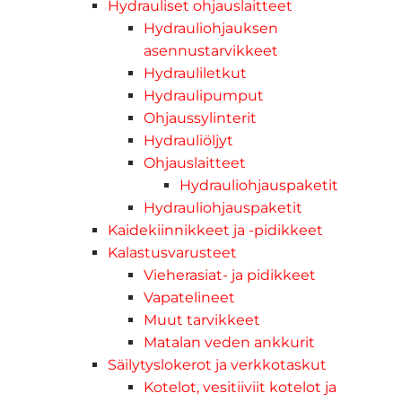
Hydrauliset ohjauslaitteet
Hydrauliohjauksen
asennustarvikkeet
Hydrauliletkut
Hydraulipumput
Ohjaussylinterit
Hydrauliöljyt
Ohjauslaitteet
Hydrauliohjauspaketit
Hydrauliohjauspaketit
Kaidekiinnikkeet ja -pidikkeet
Kalastusvarusteet
Vieherasiat- ja pidikkeet
Vapatelineet
Muut tarvikkeet
Matalan veden ankkurit
Säilytyslokerot ja verkkotaskut
Kotelot, vesitiiviit kotelot ja