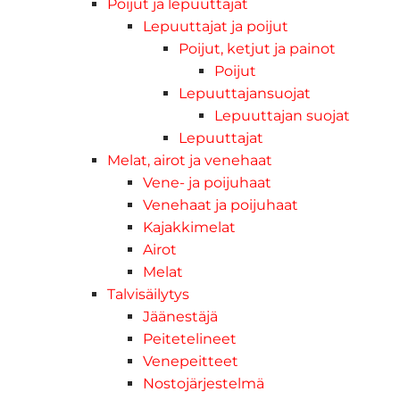
Poijut ja lepuuttajat
Lepuuttajat ja poijut
Poijut, ketjut ja painot
Poijut
Lepuuttajansuojat
Lepuuttajan suojat
Lepuuttajat
Melat, airot ja venehaat
Vene- ja poijuhaat
Venehaat ja poijuhaat
Kajakkimelat
Airot
Melat
Talvisäilytys
Jäänestäjä
Peitetelineet
Venepeitteet
Nostojärjestelmä