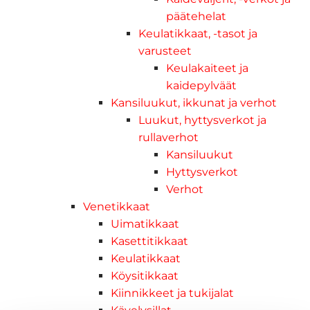
päätehelat
Keulatikkaat, -tasot ja
varusteet
Keulakaiteet ja
kaidepylväät
Kansiluukut, ikkunat ja verhot
Luukut, hyttysverkot ja
rullaverhot
Kansiluukut
Hyttysverkot
Verhot
Venetikkaat
Uimatikkaat
Kasettitikkaat
Keulatikkaat
Köysitikkaat
Kiinnikkeet ja tukijalat