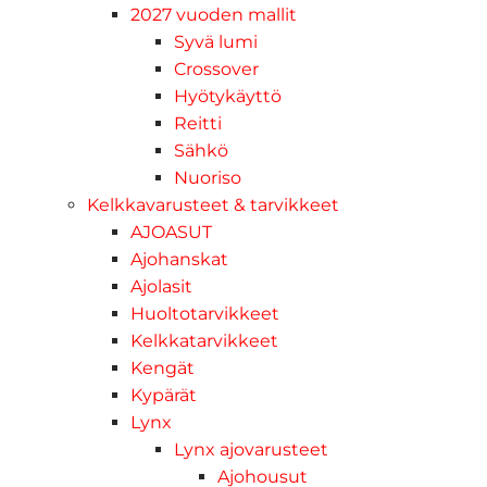
2027 vuoden mallit
Syvä lumi
Crossover
Hyötykäyttö
Reitti
Sähkö
Nuoriso
Kelkkavarusteet & tarvikkeet
AJOASUT
Ajohanskat
Ajolasit
Huoltotarvikkeet
Kelkkatarvikkeet
Kengät
Kypärät
Lynx
Lynx ajovarusteet
Ajohousut