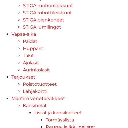
STIGA ruohonleikkurit
STIGA robottileikkurit
STIGA pienkoneet
STIGA lumilingot
Vapaa-aika
Paidat
Hupparit
Takit
Ajolasit
Aurinkolasit
Tarjoukset
Poistotuotteet
Lahjakortti
Maritim venetarvikkeet
Kansihelat
Listat ja kansikatteet
Törmäyslista
Reuna- ja ikkunalistat