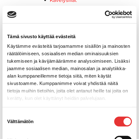
Kävelysillat
Muut kiinnityshelat
Koukkupidike
Pidike "clips", muovia
Lepuuttajan kiinnike
Tämä sivusto käyttää evästeitä
Tuulilasin kiinnike
Käytämme evästeitä tarjoamamme sisällön ja mainosten
Reuna-, köli-, törmäyslistat ja kansikate
räätälöimiseen, sosiaalisen median ominaisuuksien
Törmäyslista
tukemiseen ja kävijämäärämme analysoimiseen. Lisäksi
Kansikate
jaamme sosiaalisen median, mainosalan ja analytiikka-
Reuna- ja ikkunalistat
alan kumppaneillemme tietoja siitä, miten käytät
Alumiinilistat
sivustoamme. Kumppanimme voivat yhdistää näitä
Kävelysillat ja Taavetit
tietoja muihin tietoihin, joita olet antanut heille tai joita on
Kiinnitysvarret
kerätty, kun olet käyttänyt heidän palvelujaan.
SUP-laudan telineet
Kuljetusrampit
Lisätietoja:
karilainen.fi/tietosuoja
Suostumuksen
Askelmat
Välttämätön
valinta
Kuljetusramppien tarvikkeet
Kädensija, metallia