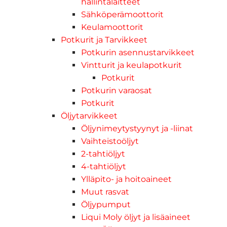
hallintalaitteet
Sähköperämoottorit
Keulamoottorit
Potkurit ja Tarvikkeet
Potkurin asennustarvikkeet
Vintturit ja keulapotkurit
Potkurit
Potkurin varaosat
Potkurit
Öljytarvikkeet
Öljynimeytystyynyt ja -liinat
Vaihteistoöljyt
2-tahtiöljyt
4-tahtiöljyt
Ylläpito- ja hoitoaineet
Muut rasvat
Öljypumput
Liqui Moly öljyt ja lisäaineet