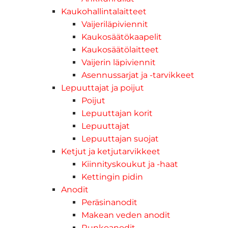
Kaukohallintalaitteet
Vaijeriläpiviennit
Kaukosäätökaapelit
Kaukosäätölaitteet
Vaijerin läpiviennit
Asennussarjat ja -tarvikkeet
Lepuuttajat ja poijut
Poijut
Lepuuttajan korit
Lepuuttajat
Lepuuttajan suojat
Ketjut ja ketjutarvikkeet
Kiinnityskoukut ja -haat
Kettingin pidin
Anodit
Peräsinanodit
Makean veden anodit
Runkoanodit