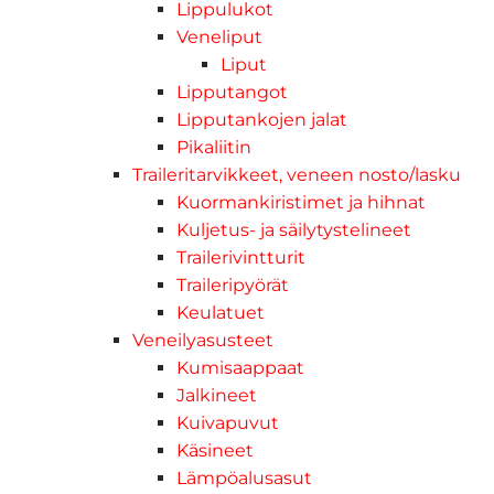
Lippulukot
Veneliput
Liput
Lipputangot
Lipputankojen jalat
Pikaliitin
Traileritarvikkeet, veneen nosto/lasku
Kuormankiristimet ja hihnat
Kuljetus- ja säilytystelineet
Trailerivintturit
Traileripyörät
Keulatuet
Veneilyasusteet
Kumisaappaat
Jalkineet
Kuivapuvut
Käsineet
Lämpöalusasut