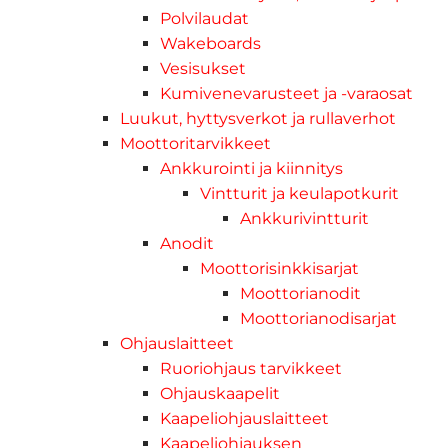
Polvilaudat
Wakeboards
Vesisukset
Kumivenevarusteet ja -varaosat
Luukut, hyttysverkot ja rullaverhot
Moottoritarvikkeet
Ankkurointi ja kiinnitys
Vintturit ja keulapotkurit
Ankkurivintturit
Anodit
Moottorisinkkisarjat
Moottorianodit
Moottorianodisarjat
Ohjauslaitteet
Ruoriohjaus tarvikkeet
Ohjauskaapelit
Kaapeliohjauslaitteet
Kaapeliohjauksen