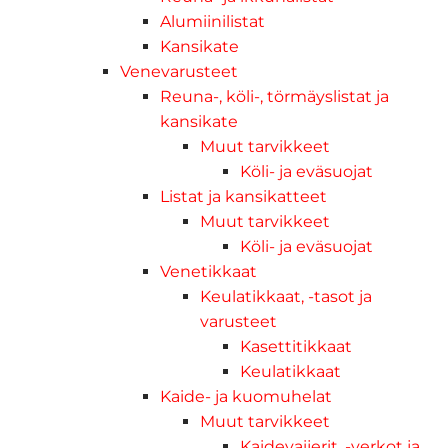
Alumiinilistat
Kansikate
Venevarusteet
Reuna-, köli-, törmäyslistat ja
kansikate
Muut tarvikkeet
Köli- ja eväsuojat
Listat ja kansikatteet
Muut tarvikkeet
Köli- ja eväsuojat
Venetikkaat
Keulatikkaat, -tasot ja
varusteet
Kasettitikkaat
Keulatikkaat
Kaide- ja kuomuhelat
Muut tarvikkeet
Kaidevaijerit, -verkot ja