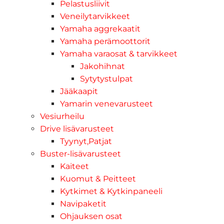
Pelastusliivit
Veneilytarvikkeet
Yamaha aggrekaatit
Yamaha perämoottorit
Yamaha varaosat & tarvikkeet
Jakohihnat
Sytytystulpat
Jääkaapit
Yamarin venevarusteet
Vesiurheilu
Drive lisävarusteet
Tyynyt,Patjat
Buster-lisävarusteet
Kaiteet
Kuomut & Peitteet
Kytkimet & Kytkinpaneeli
Navipaketit
Ohjauksen osat