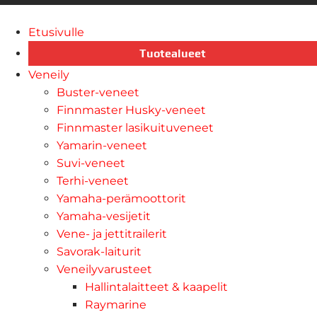
Etusivulle
Tuotealueet
Veneily
Buster-veneet
Finnmaster Husky-veneet
Finnmaster lasikuituveneet
Yamarin-veneet
Suvi-veneet
Terhi-veneet
Yamaha-perämoottorit
Yamaha-vesijetit
Vene- ja jettitrailerit
Savorak-laiturit
Veneilyvarusteet
Hallintalaitteet & kaapelit
Raymarine