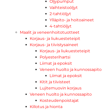
Öljypumput
Vaihteistoöljyt
2-tahtiöljyt
Ylläpito- ja hoitoaineet
4-tahtiöljyt
Maalit ja veneenhoitotuotteet
Korjaus- ja liukuesteteipit
Korjaus- ja tiivistysaineet
Korjaus- ja liukuesteteipit
Polyesterihartsi
Liimat ja epoksit
Veneen huolto ja kunnossapito
Liimat ja epoksit
Kitit ja tiivisteet
Lujitemuovin korjaus
Veneen huolto ja kunnossapito
Kosteudenpoistajat
Killotus ja hionta