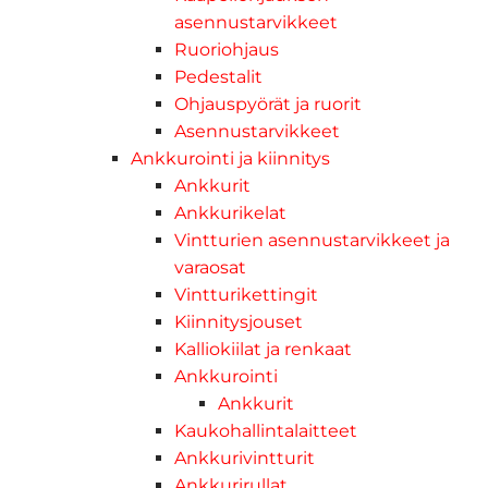
asennustarvikkeet
Ruoriohjaus
Pedestalit
Ohjauspyörät ja ruorit
Asennustarvikkeet
Ankkurointi ja kiinnitys
Ankkurit
Ankkurikelat
Vintturien asennustarvikkeet ja
varaosat
Vintturikettingit
Kiinnitysjouset
Kalliokiilat ja renkaat
Ankkurointi
Ankkurit
Kaukohallintalaitteet
Ankkurivintturit
Ankkurirullat