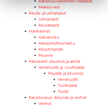
Kansiruuvikkeitten varaosat
Makea vesi
Keula- ja uimatasot
Uimatasot
Keulatasot
Hankaimet
Galvanoitu
Messinki/kromattu
Kevytmetalli
Muovia
Kalusteet, sisustus ja astiat
Venetuolit ja -tuolinjalat
Pöydät ja istuimet
Venetuolit
Tuolinjalat
Tuolit
Kansiluukut, ikkunat ja verhot
Verhot