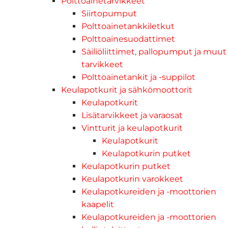
Polttoainetarvikkeet
Siirtopumput
Polttoainetankkiletkut
Polttoainesuodattimet
Säiliöliittimet, pallopumput ja muut
tarvikkeet
Polttoainetankit ja -suppilot
Keulapotkurit ja sähkömoottorit
Keulapotkurit
Lisätarvikkeet ja varaosat
Vintturit ja keulapotkurit
Keulapotkurit
Keulapotkurin putket
Keulapotkurin putket
Keulapotkurin varokkeet
Keulapotkureiden ja -moottorien
kaapelit
Keulapotkureiden ja -moottorien