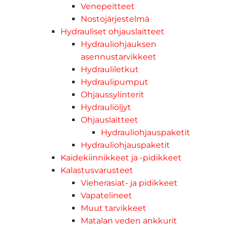
Venepeitteet
Nostojärjestelmä
Hydrauliset ohjauslaitteet
Hydrauliohjauksen
asennustarvikkeet
Hydrauliletkut
Hydraulipumput
Ohjaussylinterit
Hydrauliöljyt
Ohjauslaitteet
Hydrauliohjauspaketit
Hydrauliohjauspaketit
Kaidekiinnikkeet ja -pidikkeet
Kalastusvarusteet
Vieherasiat- ja pidikkeet
Vapatelineet
Muut tarvikkeet
Matalan veden ankkurit