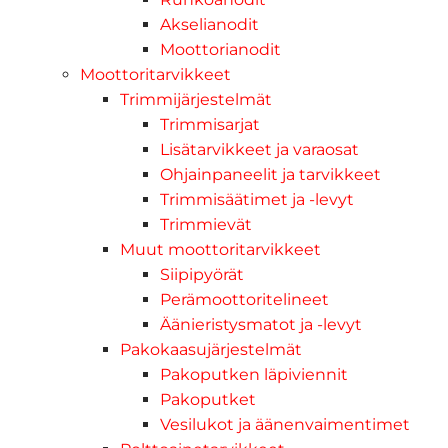
Akselianodit
Moottorianodit
Moottoritarvikkeet
Trimmijärjestelmät
Trimmisarjat
Lisätarvikkeet ja varaosat
Ohjainpaneelit ja tarvikkeet
Trimmisäätimet ja -levyt
Trimmievät
Muut moottoritarvikkeet
Siipipyörät
Perämoottoritelineet
Äänieristysmatot ja -levyt
Pakokaasujärjestelmät
Pakoputken läpiviennit
Pakoputket
Vesilukot ja äänenvaimentimet