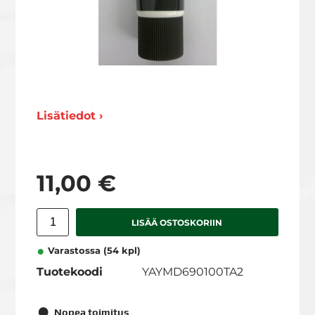
Lisätiedot ›
11,00 €
LISÄÄ OSTOSKORIIN
Varastossa (54 kpl)
Tuotekoodi
YAYMD690100TA2
Nopea toimitus