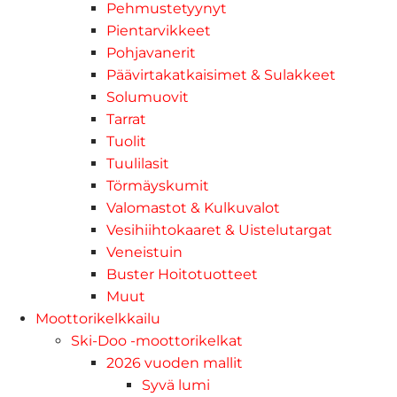
Pehmustetyynyt
Pientarvikkeet
Pohjavanerit
Päävirtakatkaisimet & Sulakkeet
Solumuovit
Tarrat
Tuolit
Tuulilasit
Törmäyskumit
Valomastot & Kulkuvalot
Vesihiihtokaaret & Uistelutargat
Veneistuin
Buster Hoitotuotteet
Muut
Moottorikelkkailu
Ski-Doo -moottorikelkat
2026 vuoden mallit
Syvä lumi