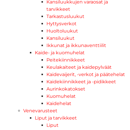
Kansiluukkujen varaosat ja
tarvikkeet
Tarkastusluukut
Hyttysverkot
Huoltoluukut
Kansiluukut
Ikkunat ja ikkunaventtiilit
Kaide- ja kuomuhelat
Peitekiinnikkeet
Keulakaiteet ja kaidepylväät
Kaidevaijerit, -verkot ja päätehelat
Kaidekiinnikkeet ja -pidikkeet
Aurinkokatokset
Kuomuhelat
Kaidehelat
Venevarusteet
Liput ja tarvikkeet
Liput