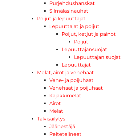
Purjehdushanskat
Silmälasinauhat
Poijut ja lepuuttajat
Lepuuttajat ja poijut
Poijut, ketjut ja painot
Poijut
Lepuuttajansuojat
Lepuuttajan suojat
Lepuuttajat
Melat, airot ja venehaat
Vene- ja poijuhaat
Venehaat ja poijuhaat
Kajakkimelat
Airot
Melat
Talvisäilytys
Jäänestäjä
Peitetelineet