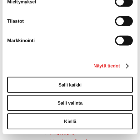
Taavetit
Mieltymykset
Venetuolit ja -tuolinjalat
Liukukoneistot
Tilastot
Tuolinjalat
Tuolit
Venetuolit
Markkinointi
Veneen kiinnitys
Pollarit
Knaapit
Näytä tiedot
Trailerikoukut
Venerenkaat ja silmukkapultit/-
Salli kaikki
ruuvit
Vetourat
Kansiruuvikkeet
Salli valinta
Jätevesi
Kansiruuvikkeiden varaosat
Kiellä
Muoviseokset
Polttoaine