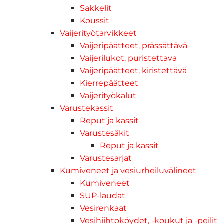
Sakkelit
Koussit
Vaijerityötarvikkeet
Vaijeripäätteet, prässättävä
Vaijerilukot, puristettava
Vaijeripäätteet, kiristettävä
Kierrepäätteet
Vaijerityökalut
Varustekassit
Reput ja kassit
Varustesäkit
Reput ja kassit
Varustesarjat
Kumiveneet ja vesiurheiluvälineet
Kumiveneet
SUP-laudat
Vesirenkaat
Vesihiihtoköydet, -koukut ja -peilit