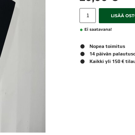
LISÄÄ OS
Ei saatavana!
Nopea toimitus
14 päivän palautus
Kaikki yli 150 € til