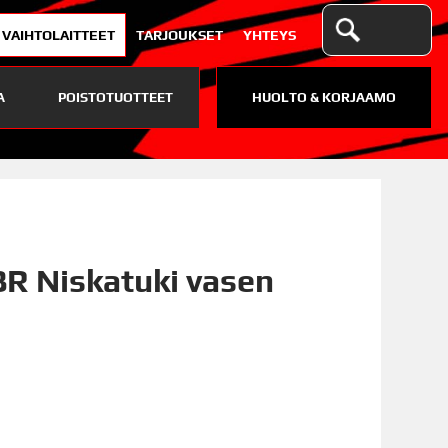
VAIHTOLAITTEET
TARJOUKSET
YHTEYS
A
POISTOTUOTTEET
HUOLTO & KORJAAMO
R Niskatuki vasen