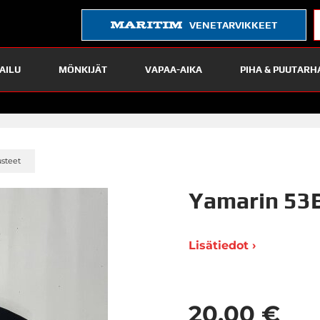
VENETARVIKKEET
AILU
MÖNKIJÄT
VAPAA-AIKA
PIHA & PUUTARH
»
steet
Yamarin 53B
Lisätiedot ›
20,00 €