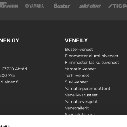
NEN OY
VENEILY
Buster-veneet
Finnmaster alumiiniveneet
Finnmaster lasikuituveneet
1, 63700 Ähtäri
Yamarin-veneet
600 775
Terhi-veneet
ilainen.fi
Suvi-veneet
Yamaha-perämoottorit
Veneilyvarusteet
Yamaha-vesijetit
Venetrailerit
Savorak-laiturit
PUUTARHA
KARILAINEN
teitä