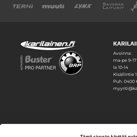
KARILAI
Avoinna:
ma-pe 9-17
la 10-14
Kisällintie 
Puh. 0400 
myynti@kar
PIHA & 
Tämä sivusto käyttää eväs