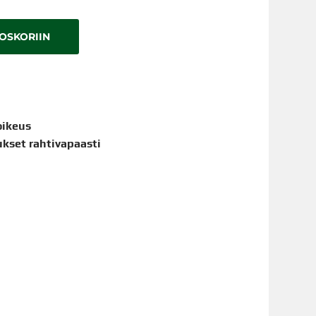
TOSKORIIN
oikeus
aukset rahtivapaasti