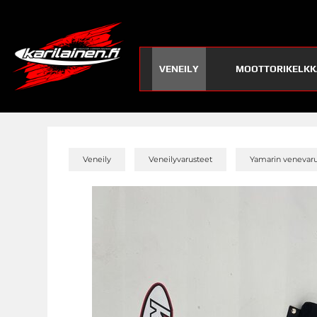
VENEILY
MOOTTORIKELKK
»
»
Veneily
Veneilyvarusteet
Yamarin venevaru