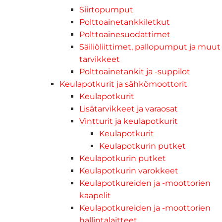
Siirtopumput
Polttoainetankkiletkut
Polttoainesuodattimet
Säiliöliittimet, pallopumput ja muut
tarvikkeet
Polttoainetankit ja -suppilot
Keulapotkurit ja sähkömoottorit
Keulapotkurit
Lisätarvikkeet ja varaosat
Vintturit ja keulapotkurit
Keulapotkurit
Keulapotkurin putket
Keulapotkurin putket
Keulapotkurin varokkeet
Keulapotkureiden ja -moottorien
kaapelit
Keulapotkureiden ja -moottorien
hallintalaitteet