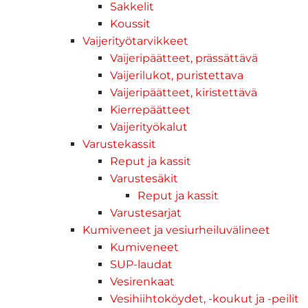
Sakkelit
Koussit
Vaijerityötarvikkeet
Vaijeripäätteet, prässättävä
Vaijerilukot, puristettava
Vaijeripäätteet, kiristettävä
Kierrepäätteet
Vaijerityökalut
Varustekassit
Reput ja kassit
Varustesäkit
Reput ja kassit
Varustesarjat
Kumiveneet ja vesiurheiluvälineet
Kumiveneet
SUP-laudat
Vesirenkaat
Vesihiihtoköydet, -koukut ja -peilit