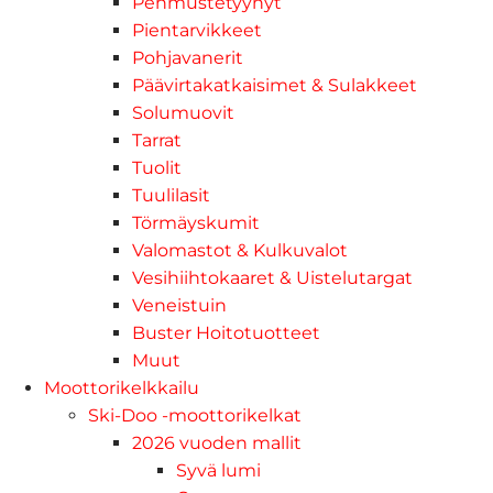
Pehmustetyynyt
Pientarvikkeet
Pohjavanerit
Päävirtakatkaisimet & Sulakkeet
Solumuovit
Tarrat
Tuolit
Tuulilasit
Törmäyskumit
Valomastot & Kulkuvalot
Vesihiihtokaaret & Uistelutargat
Veneistuin
Buster Hoitotuotteet
Muut
Moottorikelkkailu
Ski-Doo -moottorikelkat
2026 vuoden mallit
Syvä lumi