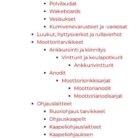
Polvilaudat
Wakeboards
Vesisukset
Kumivenevarusteet ja -varaosat
Luukut, hyttysverkot ja rullaverhot
Moottoritarvikkeet
Ankkurointi ja kiinnitys
Vintturit ja keulapotkurit
Ankkurivintturit
Anodit
Moottorisinkkisarjat
Moottorianodit
Moottorianodisarjat
Ohjauslaitteet
Ruoriohjaus tarvikkeet
Ohjauskaapelit
Kaapeliohjauslaitteet
Kaapeliohjauksen