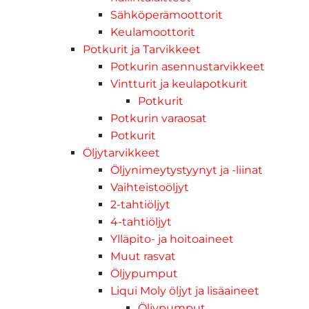
Sähköperämoottorit
Keulamoottorit
Potkurit ja Tarvikkeet
Potkurin asennustarvikkeet
Vintturit ja keulapotkurit
Potkurit
Potkurin varaosat
Potkurit
Öljytarvikkeet
Öljynimeytystyynyt ja -liinat
Vaihteistoöljyt
2-tahtiöljyt
4-tahtiöljyt
Ylläpito- ja hoitoaineet
Muut rasvat
Öljypumput
Liqui Moly öljyt ja lisäaineet
Öljypumput