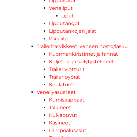
Lippulukot
Veneliput
Liput
Lipputangot
Lipputankojen jalat
Pikaliitin
Traileritarvikkeet, veneen nosto/lasku
Kuormankiristimet ja hihnat
Kuljetus- ja säilytystelineet
Trailerivintturit
Traileripyörät
Keulatuet
Veneilyasusteet
Kumisaappaat
Jalkineet
Kuivapuvut
Käsineet
Lämpöalusasut