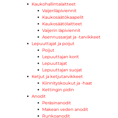
Kaukohallintalaitteet
Vaijeriläpiviennit
Kaukosäätökaapelit
Kaukosäätölaitteet
Vaijerin läpiviennit
Asennussarjat ja -tarvikkeet
Lepuuttajat ja poijut
Poijut
Lepuuttajan korit
Lepuuttajat
Lepuuttajan suojat
Ketjut ja ketjutarvikkeet
Kiinnityskoukut ja -haat
Kettingin pidin
Anodit
Peräsinanodit
Makean veden anodit
Runkoanodit