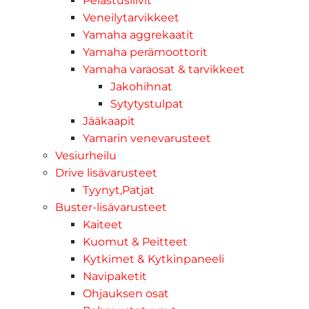
Pelastusliivit
Veneilytarvikkeet
Yamaha aggrekaatit
Yamaha perämoottorit
Yamaha varaosat & tarvikkeet
Jakohihnat
Sytytystulpat
Jääkaapit
Yamarin venevarusteet
Vesiurheilu
Drive lisävarusteet
Tyynyt,Patjat
Buster-lisävarusteet
Kaiteet
Kuomut & Peitteet
Kytkimet & Kytkinpaneeli
Navipaketit
Ohjauksen osat