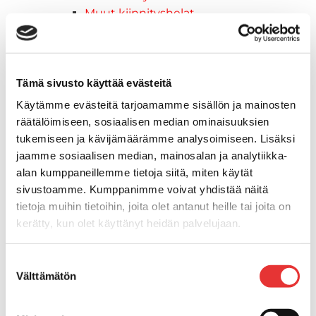
Muut kiinnityshelat
Koukkupidike
Pidike "clips", muovia
Lepuuttajan kiinnike
Tämä sivusto käyttää evästeitä
Tuulilasin kiinnike
Reuna-, köli-, törmäyslistat ja kansikate
Käytämme evästeitä tarjoamamme sisällön ja mainosten
Törmäyslista
räätälöimiseen, sosiaalisen median ominaisuuksien
Kansikate
tukemiseen ja kävijämäärämme analysoimiseen. Lisäksi
Reuna- ja ikkunalistat
jaamme sosiaalisen median, mainosalan ja analytiikka-
Alumiinilistat
alan kumppaneillemme tietoja siitä, miten käytät
Kävelysillat ja Taavetit
sivustoamme. Kumppanimme voivat yhdistää näitä
tietoja muihin tietoihin, joita olet antanut heille tai joita on
Kiinnitysvarret
kerätty, kun olet käyttänyt heidän palvelujaan.
SUP-laudan telineet
Kuljetusrampit
Lisätietoja:
karilainen.fi/tietosuoja
Askelmat
Suostumuksen
Välttämätön
Kuljetusramppien tarvikkeet
valinta
Kädensija, metallia
Taavetit