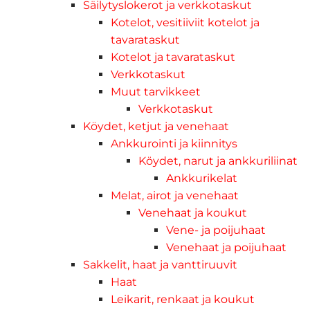
Säilytyslokerot ja verkkotaskut
Kotelot, vesitiiviit kotelot ja
tavarataskut
Kotelot ja tavarataskut
Verkkotaskut
Muut tarvikkeet
Verkkotaskut
Köydet, ketjut ja venehaat
Ankkurointi ja kiinnitys
Köydet, narut ja ankkuriliinat
Ankkurikelat
Melat, airot ja venehaat
Venehaat ja koukut
Vene- ja poijuhaat
Venehaat ja poijuhaat
Sakkelit, haat ja vanttiruuvit
Haat
Leikarit, renkaat ja koukut