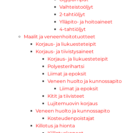
Vaihteistoöljyt
2-tahtiöljyt
Ylläpito- ja hoitoaineet
4-tahtiöljyt
Maalit ja veneenhoitotuotteet
Korjaus- ja liukuesteteipit
Korjaus- ja tiivistysaineet
Korjaus- ja liukuesteteipit
Polyesterihartsi
Liimat ja epoksit
Veneen huolto ja kunnossapito
Liimat ja epoksit
Kitit ja tiivisteet
Lujitemuovin korjaus
Veneen huolto ja kunnossapito
Kosteudenpoistajat
Killotus ja hionta