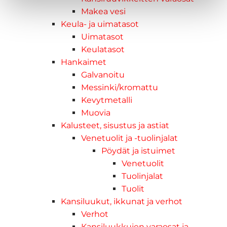
Makea vesi
Keula- ja uimatasot
Uimatasot
Keulatasot
Hankaimet
Galvanoitu
Messinki/kromattu
Kevytmetalli
Muovia
Kalusteet, sisustus ja astiat
Venetuolit ja -tuolinjalat
Pöydät ja istuimet
Venetuolit
Tuolinjalat
Tuolit
Kansiluukut, ikkunat ja verhot
Verhot
Kansiluukkujen varaosat ja