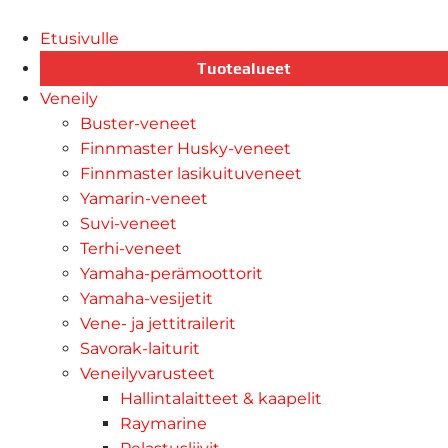
Etusivulle
Tuotealueet
Veneily
Buster-veneet
Finnmaster Husky-veneet
Finnmaster lasikuituveneet
Yamarin-veneet
Suvi-veneet
Terhi-veneet
Yamaha-perämoottorit
Yamaha-vesijetit
Vene- ja jettitrailerit
Savorak-laiturit
Veneilyvarusteet
Hallintalaitteet & kaapelit
Raymarine