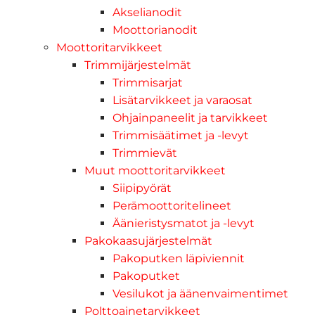
Akselianodit
Moottorianodit
Moottoritarvikkeet
Trimmijärjestelmät
Trimmisarjat
Lisätarvikkeet ja varaosat
Ohjainpaneelit ja tarvikkeet
Trimmisäätimet ja -levyt
Trimmievät
Muut moottoritarvikkeet
Siipipyörät
Perämoottoritelineet
Äänieristysmatot ja -levyt
Pakokaasujärjestelmät
Pakoputken läpiviennit
Pakoputket
Vesilukot ja äänenvaimentimet
Polttoainetarvikkeet