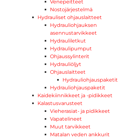
Venepeitteet
Nostojärjestelmä
Hydrauliset ohjauslaitteet
Hydrauliohjauksen
asennustarvikkeet
Hydrauliletkut
Hydraulipumput
Ohjaussylinterit
Hydrauliöljyt
Ohjauslaitteet
Hydrauliohjauspaketit
Hydrauliohjauspaketit
Kaidekiinnikkeet ja -pidikkeet
Kalastusvarusteet
Vieherasiat- ja pidikkeet
Vapatelineet
Muut tarvikkeet
Matalan veden ankkurit