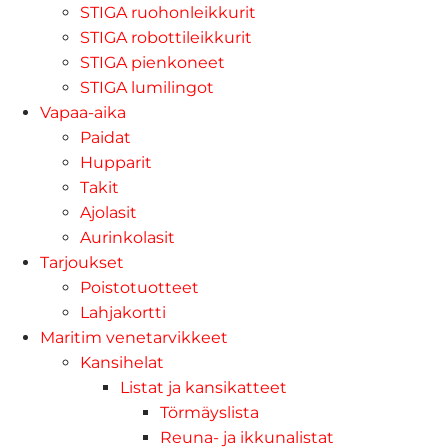
STIGA ruohonleikkurit
STIGA robottileikkurit
STIGA pienkoneet
STIGA lumilingot
Vapaa-aika
Paidat
Hupparit
Takit
Ajolasit
Aurinkolasit
Tarjoukset
Poistotuotteet
Lahjakortti
Maritim venetarvikkeet
Kansihelat
Listat ja kansikatteet
Törmäyslista
Reuna- ja ikkunalistat