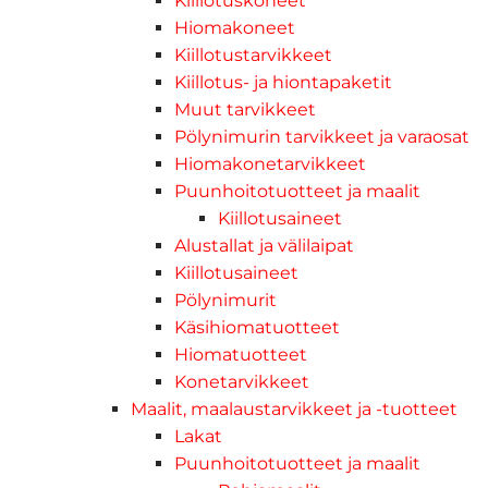
Kiillotuskoneet
Hiomakoneet
Kiillotustarvikkeet
Kiillotus- ja hiontapaketit
Muut tarvikkeet
Pölynimurin tarvikkeet ja varaosat
Hiomakonetarvikkeet
Puunhoitotuotteet ja maalit
Kiillotusaineet
Alustallat ja välilaipat
Kiillotusaineet
Pölynimurit
Käsihiomatuotteet
Hiomatuotteet
Konetarvikkeet
Maalit, maalaustarvikkeet ja -tuotteet
Lakat
Puunhoitotuotteet ja maalit