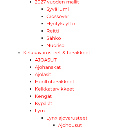
2027 vuoden mallit
Syvä lumi
Crossover
Hyötykäyttö
Reitti
Sähkö
Nuoriso
Kelkkavarusteet & tarvikkeet
AJOASUT
Ajohanskat
Ajolasit
Huoltotarvikkeet
Kelkkatarvikkeet
Kengät
Kypärät
Lynx
Lynx ajovarusteet
Ajohousut