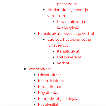
päätehelat
Keulatikkaat, -tasot ja
varusteet
Keulakaiteet ja
kaidepylväät
Kansiluukut, ikkunat ja verhot
Luukut, hyttysverkot ja
rullaverhot
Kansiluukut
Hyttysverkot
Verhot
Venetikkaat
Uimatikkaat
Kasettitikkaat
Keulatikkaat
Köysitikkaat
Kiinnikkeet ja tukijalat
Kävelysillat