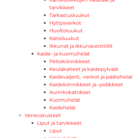
tarvikkeet
Tarkastusluukut
Hyttysverkot
Huoltoluukut
Kansiluukut
Ikkunat ja ikkunaventtiilit
Kaide- ja kuomuhelat
Peitekiinnikkeet
Keulakaiteet ja kaidepylväät
Kaidevaijerit, -verkot ja päätehelat
Kaidekiinnikkeet ja -pidikkeet
Aurinkokatokset
Kuomuhelat
Kaidehelat
Venevarusteet
Liput ja tarvikkeet
Liput