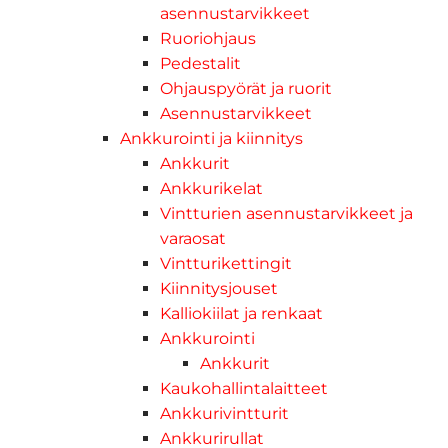
asennustarvikkeet
Ruoriohjaus
Pedestalit
Ohjauspyörät ja ruorit
Asennustarvikkeet
Ankkurointi ja kiinnitys
Ankkurit
Ankkurikelat
Vintturien asennustarvikkeet ja
varaosat
Vintturikettingit
Kiinnitysjouset
Kalliokiilat ja renkaat
Ankkurointi
Ankkurit
Kaukohallintalaitteet
Ankkurivintturit
Ankkurirullat