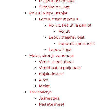
Purjehdushanskat
Silmälasinauhat
Poijut ja lepuuttajat
Lepuuttajat ja poijut
Poijut, ketjut ja painot
Poijut
Lepuuttajansuojat
Lepuuttajan suojat
Lepuuttajat
Melat, airot ja venehaat
Vene- ja poijuhaat
Venehaat ja poijuhaat
Kajakkimelat
Airot
Melat
Talvisäilytys
Jäänestäjä
Peitetelineet