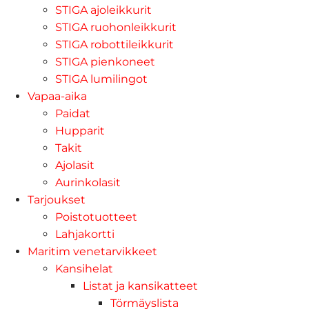
STIGA ajoleikkurit
STIGA ruohonleikkurit
STIGA robottileikkurit
STIGA pienkoneet
STIGA lumilingot
Vapaa-aika
Paidat
Hupparit
Takit
Ajolasit
Aurinkolasit
Tarjoukset
Poistotuotteet
Lahjakortti
Maritim venetarvikkeet
Kansihelat
Listat ja kansikatteet
Törmäyslista