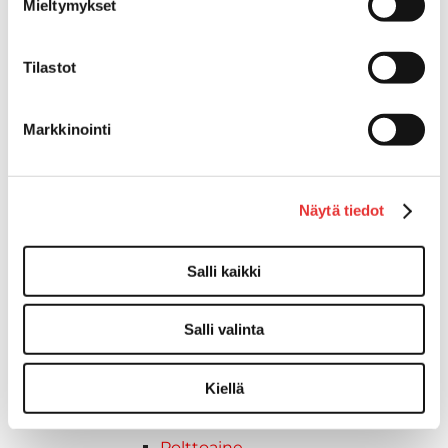
Mieltymykset
Taavetit
Venetuolit ja -tuolinjalat
Tilastot
Liukukoneistot
Tuolinjalat
Tuolit
Markkinointi
Venetuolit
Veneen kiinnitys
Pollarit
Näytä tiedot
Knaapit
Trailerikoukut
Salli kaikki
Venerenkaat ja silmukkapultit/-
ruuvit
Vetourat
Salli valinta
Kansiruuvikkeet
Jätevesi
Kiellä
Kansiruuvikkeiden varaosat
Muoviseokset
Polttoaine