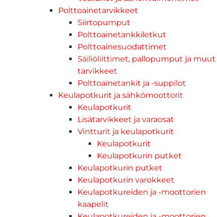
Polttoainetarvikkeet
Siirtopumput
Polttoainetankkiletkut
Polttoainesuodattimet
Säiliöliittimet, pallopumput ja muut
tarvikkeet
Polttoainetankit ja -suppilot
Keulapotkurit ja sähkömoottorit
Keulapotkurit
Lisätarvikkeet ja varaosat
Vintturit ja keulapotkurit
Keulapotkurit
Keulapotkurin putket
Keulapotkurin putket
Keulapotkurin varokkeet
Keulapotkureiden ja -moottorien
kaapelit
Keulapotkureiden ja -moottorien