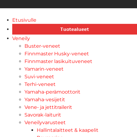
Etusivulle
Tuotealueet
Veneily
Buster-veneet
Finnmaster Husky-veneet
Finnmaster lasikuituveneet
Yamarin-veneet
Suvi-veneet
Terhi-veneet
Yamaha-perämoottorit
Yamaha-vesijetit
Vene- ja jettitrailerit
Savorak-laiturit
Veneilyvarusteet
Hallintalaitteet & kaapelit