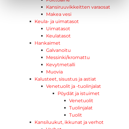
Kansiruuvikkeitten varaosat
Makea vesi
Keula- ja uimatasot
Uimatasot
Keulatasot
Hankaimet
Galvanoitu
Messinki/kromattu
Kevytmetalli
Muovia
Kalusteet, sisustus ja astiat
Venetuolit ja -tuolinjalat
Pöydät ja istuimet
Venetuolit
Tuolinjalat
Tuolit
Kansiluukut, ikkunat ja verhot