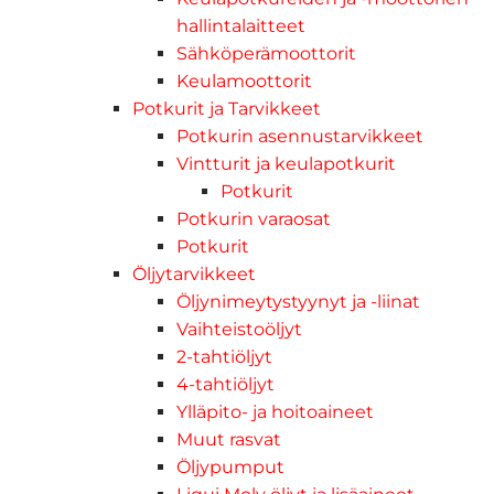
hallintalaitteet
Sähköperämoottorit
Keulamoottorit
Potkurit ja Tarvikkeet
Potkurin asennustarvikkeet
Vintturit ja keulapotkurit
Potkurit
Potkurin varaosat
Potkurit
Öljytarvikkeet
Öljynimeytystyynyt ja -liinat
Vaihteistoöljyt
2-tahtiöljyt
4-tahtiöljyt
Ylläpito- ja hoitoaineet
Muut rasvat
Öljypumput