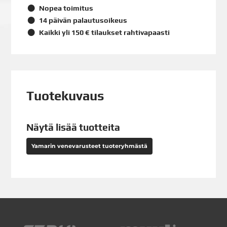
Nopea toimitus
14 päivän palautusoikeus
Kaikki yli 150 € tilaukset rahtivapaasti
Tuotekuvaus
Näytä lisää tuotteita
Yamarin venevarusteet tuoteryhmästä