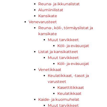
Reuna- ja ikkunalistat
Alumiinilistat
Kansikate
Venevarusteet
Reuna-, köli-, törmäyslistat ja
kansikate
Muut tarvikkeet
Köli- ja eväsuojat
Listat ja kansikatteet
Muut tarvikkeet
Köli- ja eväsuojat
Venetikkaat
Keulatikkaat, -tasot ja
varusteet
Kasettitikkaat
Keulatikkaat
Kaide- ja kuomuhelat
Muut tarvikkeet