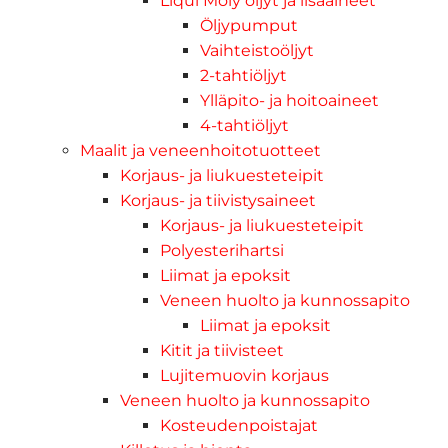
Liqui Moly öljyt ja lisäaineet
Öljypumput
Vaihteistoöljyt
2-tahtiöljyt
Ylläpito- ja hoitoaineet
4-tahtiöljyt
Maalit ja veneenhoitotuotteet
Korjaus- ja liukuesteteipit
Korjaus- ja tiivistysaineet
Korjaus- ja liukuesteteipit
Polyesterihartsi
Liimat ja epoksit
Veneen huolto ja kunnossapito
Liimat ja epoksit
Kitit ja tiivisteet
Lujitemuovin korjaus
Veneen huolto ja kunnossapito
Kosteudenpoistajat