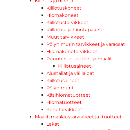
Killotus ja hionta
Kiillotuskoneet
Hiomakoneet
Kiillotustarvikkeet
Kiillotus- ja hiontapaketit
Muut tarvikkeet
Pölynimurin tarvikkeet ja varaosat
Hiomakonetarvikkeet
Puunhoitotuotteet ja maalit
Kiillotusaineet
Alustallat ja välilaipat
Kiillotusaineet
Pölynimurit
Käsihiomatuotteet
Hiomatuotteet
Konetarvikkeet
Maalit, maalaustarvikkeet ja -tuotteet
Lakat