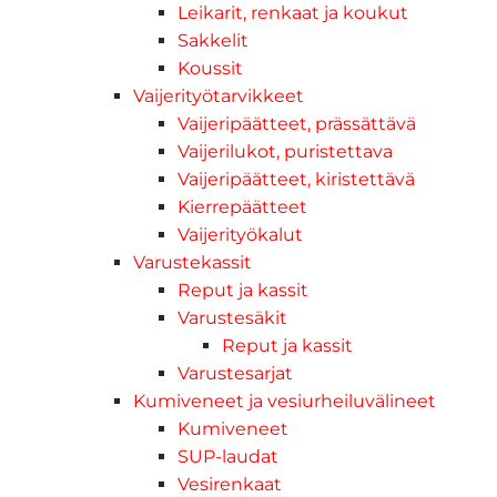
Leikarit, renkaat ja koukut
Sakkelit
Koussit
Vaijerityötarvikkeet
Vaijeripäätteet, prässättävä
Vaijerilukot, puristettava
Vaijeripäätteet, kiristettävä
Kierrepäätteet
Vaijerityökalut
Varustekassit
Reput ja kassit
Varustesäkit
Reput ja kassit
Varustesarjat
Kumiveneet ja vesiurheiluvälineet
Kumiveneet
SUP-laudat
Vesirenkaat