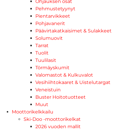
Ohjauksen osat
Pehmustetyynyt
Pientarvikkeet
Pohjavanerit
Päävirtakatkaisimet & Sulakkeet
Solumuovit
Tarrat
Tuolit
Tuulilasit
Törmäyskumit
Valomastot & Kulkuvalot
Vesihiihtokaaret & Uistelutargat
Veneistuin
Buster Hoitotuotteet
Muut
Moottorikelkkailu
Ski-Doo -moottorikelkat
2026 vuoden mallit