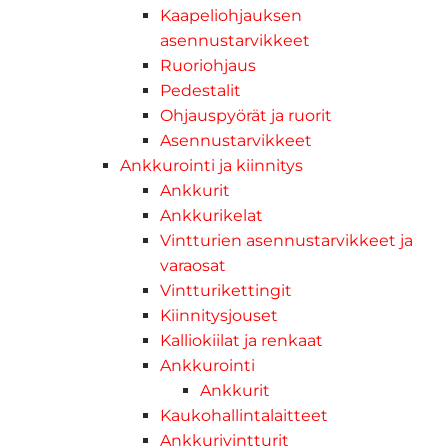
Kaapeliohjauksen
asennustarvikkeet
Ruoriohjaus
Pedestalit
Ohjauspyörät ja ruorit
Asennustarvikkeet
Ankkurointi ja kiinnitys
Ankkurit
Ankkurikelat
Vintturien asennustarvikkeet ja
varaosat
Vintturikettingit
Kiinnitysjouset
Kalliokiilat ja renkaat
Ankkurointi
Ankkurit
Kaukohallintalaitteet
Ankkurivintturit