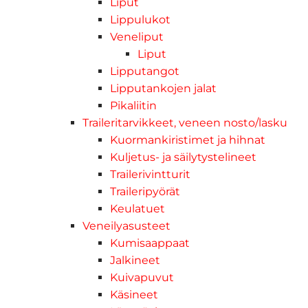
Liput
Lippulukot
Veneliput
Liput
Lipputangot
Lipputankojen jalat
Pikaliitin
Traileritarvikkeet, veneen nosto/lasku
Kuormankiristimet ja hihnat
Kuljetus- ja säilytystelineet
Trailerivintturit
Traileripyörät
Keulatuet
Veneilyasusteet
Kumisaappaat
Jalkineet
Kuivapuvut
Käsineet