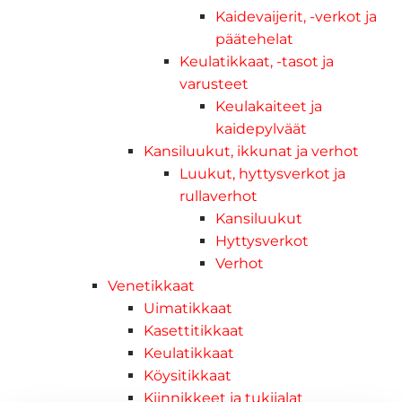
Kaidevaijerit, -verkot ja
päätehelat
Keulatikkaat, -tasot ja
varusteet
Keulakaiteet ja
kaidepylväät
Kansiluukut, ikkunat ja verhot
Luukut, hyttysverkot ja
rullaverhot
Kansiluukut
Hyttysverkot
Verhot
Venetikkaat
Uimatikkaat
Kasettitikkaat
Keulatikkaat
Köysitikkaat
Kiinnikkeet ja tukijalat