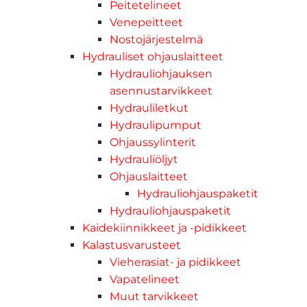
Peitetelineet
Venepeitteet
Nostojärjestelmä
Hydrauliset ohjauslaitteet
Hydrauliohjauksen
asennustarvikkeet
Hydrauliletkut
Hydraulipumput
Ohjaussylinterit
Hydrauliöljyt
Ohjauslaitteet
Hydrauliohjauspaketit
Hydrauliohjauspaketit
Kaidekiinnikkeet ja -pidikkeet
Kalastusvarusteet
Vieherasiat- ja pidikkeet
Vapatelineet
Muut tarvikkeet