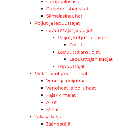
Lämpöalusasut
Purjehdushanskat
Silmälasinauhat
Poijut ja lepuuttajat
Lepuuttajat ja poijut
Poijut, ketjut ja painot
Poijut
Lepuuttajansuojat
Lepuuttajan suojat
Lepuuttajat
Melat, airot ja venehaat
Vene- ja poijuhaat
Venehaat ja poijuhaat
Kajakkimelat
Airot
Melat
Talvisäilytys
Jäänestäjä