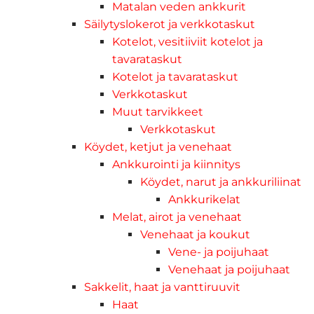
Matalan veden ankkurit
Säilytyslokerot ja verkkotaskut
Kotelot, vesitiiviit kotelot ja
tavarataskut
Kotelot ja tavarataskut
Verkkotaskut
Muut tarvikkeet
Verkkotaskut
Köydet, ketjut ja venehaat
Ankkurointi ja kiinnitys
Köydet, narut ja ankkuriliinat
Ankkurikelat
Melat, airot ja venehaat
Venehaat ja koukut
Vene- ja poijuhaat
Venehaat ja poijuhaat
Sakkelit, haat ja vanttiruuvit
Haat