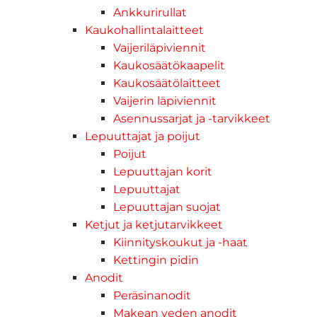
Ankkurirullat
Kaukohallintalaitteet
Vaijeriläpiviennit
Kaukosäätökaapelit
Kaukosäätölaitteet
Vaijerin läpiviennit
Asennussarjat ja -tarvikkeet
Lepuuttajat ja poijut
Poijut
Lepuuttajan korit
Lepuuttajat
Lepuuttajan suojat
Ketjut ja ketjutarvikkeet
Kiinnityskoukut ja -haat
Kettingin pidin
Anodit
Peräsinanodit
Makean veden anodit