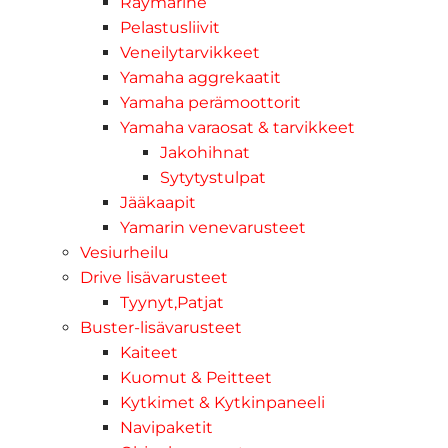
Raymarine
Pelastusliivit
Veneilytarvikkeet
Yamaha aggrekaatit
Yamaha perämoottorit
Yamaha varaosat & tarvikkeet
Jakohihnat
Sytytystulpat
Jääkaapit
Yamarin venevarusteet
Vesiurheilu
Drive lisävarusteet
Tyynyt,Patjat
Buster-lisävarusteet
Kaiteet
Kuomut & Peitteet
Kytkimet & Kytkinpaneeli
Navipaketit