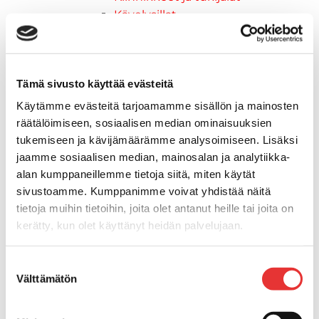
Kävelysillat
Muut kiinnityshelat
Koukkupidike
Pidike "clips", muovia
Tämä sivusto käyttää evästeitä
Lepuuttajan kiinnike
Tuulilasin kiinnike
Käytämme evästeitä tarjoamamme sisällön ja mainosten
Reuna-, köli-, törmäyslistat ja kansikate
räätälöimiseen, sosiaalisen median ominaisuuksien
Törmäyslista
tukemiseen ja kävijämäärämme analysoimiseen. Lisäksi
Kansikate
jaamme sosiaalisen median, mainosalan ja analytiikka-
alan kumppaneillemme tietoja siitä, miten käytät
Reuna- ja ikkunalistat
sivustoamme. Kumppanimme voivat yhdistää näitä
Alumiinilistat
tietoja muihin tietoihin, joita olet antanut heille tai joita on
Kävelysillat ja Taavetit
kerätty, kun olet käyttänyt heidän palvelujaan.
Kiinnitysvarret
SUP-laudan telineet
Lisätietoja:
karilainen.fi/tietosuoja
Kuljetusrampit
Suostumuksen
Välttämätön
Askelmat
valinta
Kuljetusramppien tarvikkeet
Kädensija, metallia