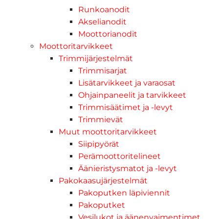
Runkoanodit
Akselianodit
Moottorianodit
Moottoritarvikkeet
Trimmijärjestelmät
Trimmisarjat
Lisätarvikkeet ja varaosat
Ohjainpaneelit ja tarvikkeet
Trimmisäätimet ja -levyt
Trimmievät
Muut moottoritarvikkeet
Siipipyörät
Perämoottoritelineet
Äänieristysmatot ja -levyt
Pakokaasujärjestelmät
Pakoputken läpiviennit
Pakoputket
Vesilukot ja äänenvaimentimet