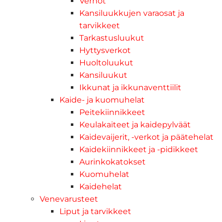
Verhot
Kansiluukkujen varaosat ja
tarvikkeet
Tarkastusluukut
Hyttysverkot
Huoltoluukut
Kansiluukut
Ikkunat ja ikkunaventtiilit
Kaide- ja kuomuhelat
Peitekiinnikkeet
Keulakaiteet ja kaidepylväät
Kaidevaijerit, -verkot ja päätehelat
Kaidekiinnikkeet ja -pidikkeet
Aurinkokatokset
Kuomuhelat
Kaidehelat
Venevarusteet
Liput ja tarvikkeet