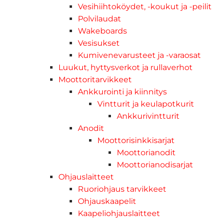
Vesihiihtoköydet, -koukut ja -peilit
Polvilaudat
Wakeboards
Vesisukset
Kumivenevarusteet ja -varaosat
Luukut, hyttysverkot ja rullaverhot
Moottoritarvikkeet
Ankkurointi ja kiinnitys
Vintturit ja keulapotkurit
Ankkurivintturit
Anodit
Moottorisinkkisarjat
Moottorianodit
Moottorianodisarjat
Ohjauslaitteet
Ruoriohjaus tarvikkeet
Ohjauskaapelit
Kaapeliohjauslaitteet