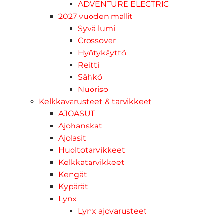
ADVENTURE ELECTRIC
2027 vuoden mallit
Syvä lumi
Crossover
Hyötykäyttö
Reitti
Sähkö
Nuoriso
Kelkkavarusteet & tarvikkeet
AJOASUT
Ajohanskat
Ajolasit
Huoltotarvikkeet
Kelkkatarvikkeet
Kengät
Kypärät
Lynx
Lynx ajovarusteet