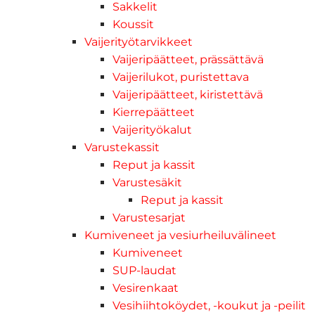
Sakkelit
Koussit
Vaijerityötarvikkeet
Vaijeripäätteet, prässättävä
Vaijerilukot, puristettava
Vaijeripäätteet, kiristettävä
Kierrepäätteet
Vaijerityökalut
Varustekassit
Reput ja kassit
Varustesäkit
Reput ja kassit
Varustesarjat
Kumiveneet ja vesiurheiluvälineet
Kumiveneet
SUP-laudat
Vesirenkaat
Vesihiihtoköydet, -koukut ja -peilit