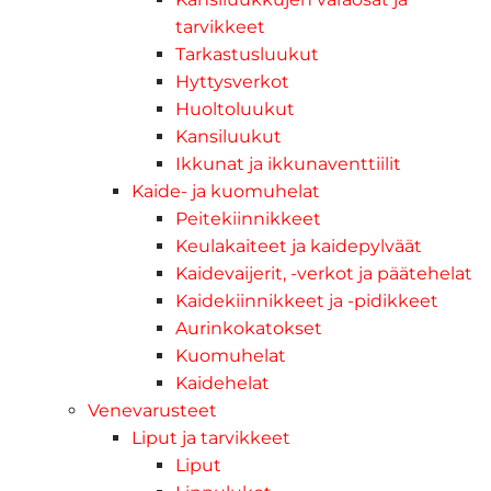
tarvikkeet
Tarkastusluukut
Hyttysverkot
Huoltoluukut
Kansiluukut
Ikkunat ja ikkunaventtiilit
Kaide- ja kuomuhelat
Peitekiinnikkeet
Keulakaiteet ja kaidepylväät
Kaidevaijerit, -verkot ja päätehelat
Kaidekiinnikkeet ja -pidikkeet
Aurinkokatokset
Kuomuhelat
Kaidehelat
Venevarusteet
Liput ja tarvikkeet
Liput