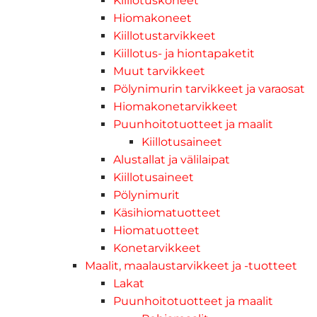
Kiillotuskoneet
Hiomakoneet
Kiillotustarvikkeet
Kiillotus- ja hiontapaketit
Muut tarvikkeet
Pölynimurin tarvikkeet ja varaosat
Hiomakonetarvikkeet
Puunhoitotuotteet ja maalit
Kiillotusaineet
Alustallat ja välilaipat
Kiillotusaineet
Pölynimurit
Käsihiomatuotteet
Hiomatuotteet
Konetarvikkeet
Maalit, maalaustarvikkeet ja -tuotteet
Lakat
Puunhoitotuotteet ja maalit