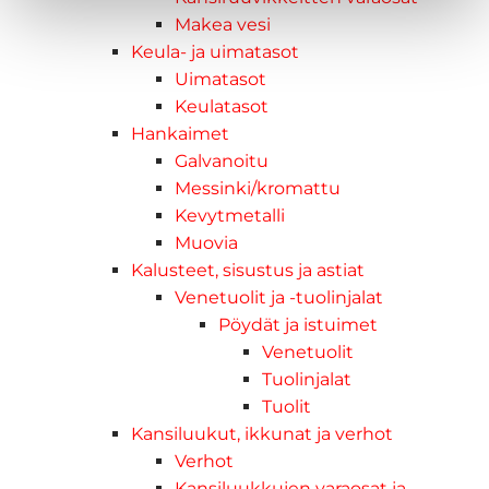
Makea vesi
Keula- ja uimatasot
Uimatasot
Keulatasot
Hankaimet
Galvanoitu
Messinki/kromattu
Kevytmetalli
Muovia
Kalusteet, sisustus ja astiat
Venetuolit ja -tuolinjalat
Pöydät ja istuimet
Venetuolit
Tuolinjalat
Tuolit
Kansiluukut, ikkunat ja verhot
Verhot
Kansiluukkujen varaosat ja