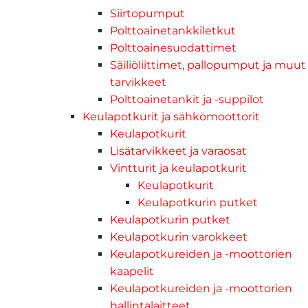
Siirtopumput
Polttoainetankkiletkut
Polttoainesuodattimet
Säiliöliittimet, pallopumput ja muut
tarvikkeet
Polttoainetankit ja -suppilot
Keulapotkurit ja sähkömoottorit
Keulapotkurit
Lisätarvikkeet ja varaosat
Vintturit ja keulapotkurit
Keulapotkurit
Keulapotkurin putket
Keulapotkurin putket
Keulapotkurin varokkeet
Keulapotkureiden ja -moottorien
kaapelit
Keulapotkureiden ja -moottorien
hallintalaitteet