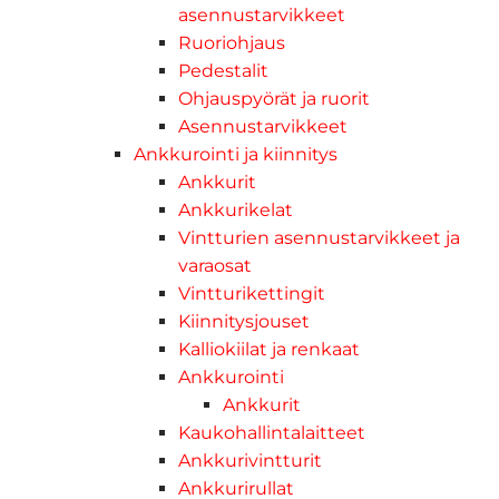
asennustarvikkeet
Ruoriohjaus
Pedestalit
Ohjauspyörät ja ruorit
Asennustarvikkeet
Ankkurointi ja kiinnitys
Ankkurit
Ankkurikelat
Vintturien asennustarvikkeet ja
varaosat
Vintturikettingit
Kiinnitysjouset
Kalliokiilat ja renkaat
Ankkurointi
Ankkurit
Kaukohallintalaitteet
Ankkurivintturit
Ankkurirullat