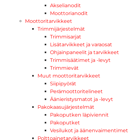
Akselianodit
Moottorianodit
Moottoritarvikkeet
Trimmijärjestelmät
Trimmisarjat
Lisätarvikkeet ja varaosat
Ohjainpaneelit ja tarvikkeet
Trimmisäätimet ja -levyt
Trimmievät
Muut moottoritarvikkeet
Siipipyörät
Perämoottoritelineet
Äänieristysmatot ja -levyt
Pakokaasujärjestelmät
Pakoputken läpiviennit
Pakoputket
Vesilukot ja äänenvaimentimet
Polttoainetarvikkeet