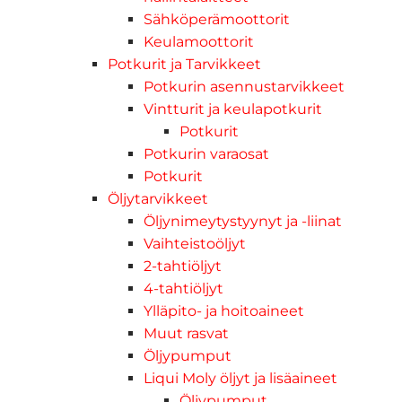
Sähköperämoottorit
Keulamoottorit
Potkurit ja Tarvikkeet
Potkurin asennustarvikkeet
Vintturit ja keulapotkurit
Potkurit
Potkurin varaosat
Potkurit
Öljytarvikkeet
Öljynimeytystyynyt ja -liinat
Vaihteistoöljyt
2-tahtiöljyt
4-tahtiöljyt
Ylläpito- ja hoitoaineet
Muut rasvat
Öljypumput
Liqui Moly öljyt ja lisäaineet
Öljypumput