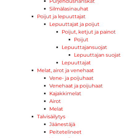
Purjehdushanskat
Silmälasinauhat
Poijut ja lepuuttajat
Lepuuttajat ja poijut
Poijut, ketjut ja painot
Poijut
Lepuuttajansuojat
Lepuuttajan suojat
Lepuuttajat
Melat, airot ja venehaat
Vene- ja poijuhaat
Venehaat ja poijuhaat
Kajakkimelat
Airot
Melat
Talvisäilytys
Jäänestäjä
Peitetelineet