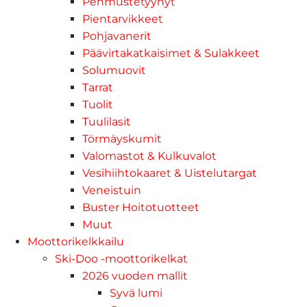
Pehmustetyynyt
Pientarvikkeet
Pohjavanerit
Päävirtakatkaisimet & Sulakkeet
Solumuovit
Tarrat
Tuolit
Tuulilasit
Törmäyskumit
Valomastot & Kulkuvalot
Vesihiihtokaaret & Uistelutargat
Veneistuin
Buster Hoitotuotteet
Muut
Moottorikelkkailu
Ski-Doo -moottorikelkat
2026 vuoden mallit
Syvä lumi