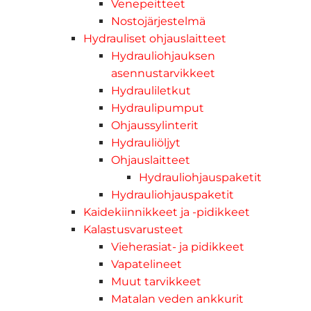
Venepeitteet
Nostojärjestelmä
Hydrauliset ohjauslaitteet
Hydrauliohjauksen
asennustarvikkeet
Hydrauliletkut
Hydraulipumput
Ohjaussylinterit
Hydrauliöljyt
Ohjauslaitteet
Hydrauliohjauspaketit
Hydrauliohjauspaketit
Kaidekiinnikkeet ja -pidikkeet
Kalastusvarusteet
Vieherasiat- ja pidikkeet
Vapatelineet
Muut tarvikkeet
Matalan veden ankkurit