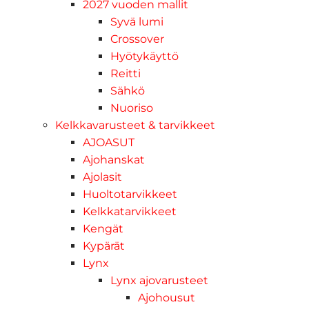
2027 vuoden mallit
Syvä lumi
Crossover
Hyötykäyttö
Reitti
Sähkö
Nuoriso
Kelkkavarusteet & tarvikkeet
AJOASUT
Ajohanskat
Ajolasit
Huoltotarvikkeet
Kelkkatarvikkeet
Kengät
Kypärät
Lynx
Lynx ajovarusteet
Ajohousut