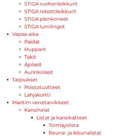
STIGA ruohonleikkurit
STIGA robottileikkurit
STIGA pienkoneet
STIGA lumilingot
Vapaa-aika
Paidat
Hupparit
Takit
Ajolasit
Aurinkolasit
Tarjoukset
Poistotuotteet
Lahjakortti
Maritim venetarvikkeet
Kansihelat
Listat ja kansikatteet
Törmäyslista
Reuna- ja ikkunalistat