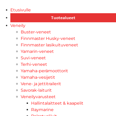
Etusivulle
Tuotealueet
Veneily
Buster-veneet
Finnmaster Husky-veneet
Finnmaster lasikuituveneet
Yamarin-veneet
Suvi-veneet
Terhi-veneet
Yamaha-perämoottorit
Yamaha-vesijetit
Vene- ja jettitrailerit
Savorak-laiturit
Veneilyvarusteet
Hallintalaitteet & kaapelit
Raymarine