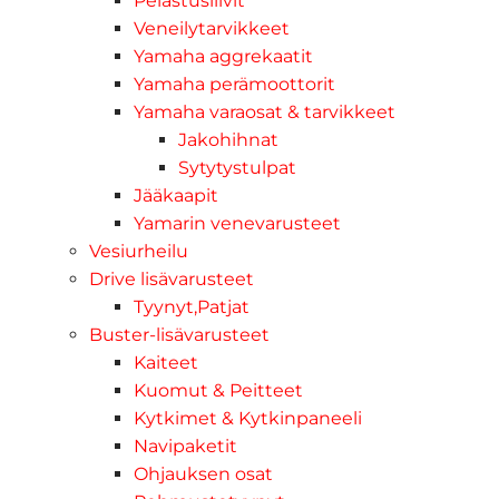
Pelastusliivit
Veneilytarvikkeet
Yamaha aggrekaatit
Yamaha perämoottorit
Yamaha varaosat & tarvikkeet
Jakohihnat
Sytytystulpat
Jääkaapit
Yamarin venevarusteet
Vesiurheilu
Drive lisävarusteet
Tyynyt,Patjat
Buster-lisävarusteet
Kaiteet
Kuomut & Peitteet
Kytkimet & Kytkinpaneeli
Navipaketit
Ohjauksen osat