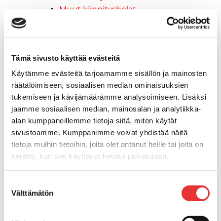
Muut kiinnityshelat
Koukkupidike
Pidike "clips", muovia
Lepuuttajan kiinnike
Tämä sivusto käyttää evästeitä
Tuulilasin kiinnike
Reuna-, köli-, törmäyslistat ja kansikate
Käytämme evästeitä tarjoamamme sisällön ja mainosten
Törmäyslista
räätälöimiseen, sosiaalisen median ominaisuuksien
Kansikate
tukemiseen ja kävijämäärämme analysoimiseen. Lisäksi
Reuna- ja ikkunalistat
jaamme sosiaalisen median, mainosalan ja analytiikka-
Alumiinilistat
alan kumppaneillemme tietoja siitä, miten käytät
Kävelysillat ja Taavetit
sivustoamme. Kumppanimme voivat yhdistää näitä
tietoja muihin tietoihin, joita olet antanut heille tai joita on
Kiinnitysvarret
kerätty, kun olet käyttänyt heidän palvelujaan.
SUP-laudan telineet
Kuljetusrampit
Lisätietoja:
karilainen.fi/tietosuoja
Askelmat
Suostumuksen
Välttämätön
Kuljetusramppien tarvikkeet
valinta
Kädensija, metallia
Taavetit