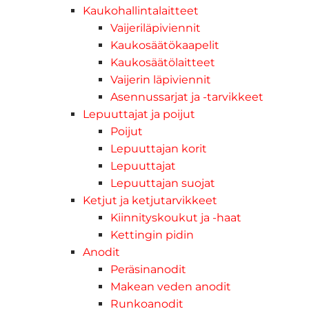
Kaukohallintalaitteet
Vaijeriläpiviennit
Kaukosäätökaapelit
Kaukosäätölaitteet
Vaijerin läpiviennit
Asennussarjat ja -tarvikkeet
Lepuuttajat ja poijut
Poijut
Lepuuttajan korit
Lepuuttajat
Lepuuttajan suojat
Ketjut ja ketjutarvikkeet
Kiinnityskoukut ja -haat
Kettingin pidin
Anodit
Peräsinanodit
Makean veden anodit
Runkoanodit