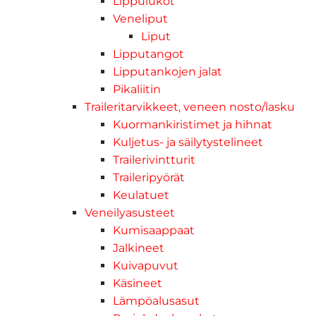
Lippulukot
Veneliput
Liput
Lipputangot
Lipputankojen jalat
Pikaliitin
Traileritarvikkeet, veneen nosto/lasku
Kuormankiristimet ja hihnat
Kuljetus- ja säilytystelineet
Trailerivintturit
Traileripyörät
Keulatuet
Veneilyasusteet
Kumisaappaat
Jalkineet
Kuivapuvut
Käsineet
Lämpöalusasut