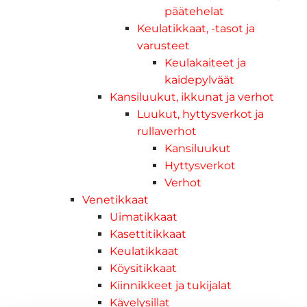
päätehelat
Keulatikkaat, -tasot ja
varusteet
Keulakaiteet ja
kaidepylväät
Kansiluukut, ikkunat ja verhot
Luukut, hyttysverkot ja
rullaverhot
Kansiluukut
Hyttysverkot
Verhot
Venetikkaat
Uimatikkaat
Kasettitikkaat
Keulatikkaat
Köysitikkaat
Kiinnikkeet ja tukijalat
Kävelysillat