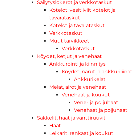
Säilytyslokerot ja verkkotaskut
Kotelot, vesitiiviit kotelot ja
tavarataskut
Kotelot ja tavarataskut
Verkkotaskut
Muut tarvikkeet
Verkkotaskut
Köydet, ketjut ja venehaat
Ankkurointi ja kiinnitys
Köydet, narut ja ankkuriliinat
Ankkurikelat
Melat, airot ja venehaat
Venehaat ja koukut
Vene- ja poijuhaat
Venehaat ja poijuhaat
Sakkelit, haat ja vanttiruuvit
Haat
Leikarit, renkaat ja koukut