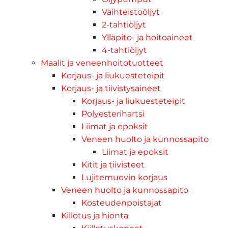
Vaihteistoöljyt
2-tahtiöljyt
Ylläpito- ja hoitoaineet
4-tahtiöljyt
Maalit ja veneenhoitotuotteet
Korjaus- ja liukuesteteipit
Korjaus- ja tiivistysaineet
Korjaus- ja liukuesteteipit
Polyesterihartsi
Liimat ja epoksit
Veneen huolto ja kunnossapito
Liimat ja epoksit
Kitit ja tiivisteet
Lujitemuovin korjaus
Veneen huolto ja kunnossapito
Kosteudenpoistajat
Killotus ja hionta