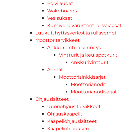
Polvilaudat
Wakeboards
Vesisukset
Kumivenevarusteet ja -varaosat
Luukut, hyttysverkot ja rullaverhot
Moottoritarvikkeet
Ankkurointi ja kiinnitys
Vintturit ja keulapotkurit
Ankkurivintturit
Anodit
Moottorisinkkisarjat
Moottorianodit
Moottorianodisarjat
Ohjauslaitteet
Ruoriohjaus tarvikkeet
Ohjauskaapelit
Kaapeliohjauslaitteet
Kaapeliohjauksen