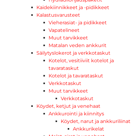
Kaidekiinnikkeet ja -pidikkeet
Kalastusvarusteet
Vieherasiat- ja pidikkeet
Vapatelineet
Muut tarvikkeet
Matalan veden ankkurit
Säilytyslokerot ja verkkotaskut
Kotelot, vesitiiviit kotelot ja
tavarataskut
Kotelot ja tavarataskut
Verkkotaskut
Muut tarvikkeet
Verkkotaskut
Köydet, ketjut ja venehaat
Ankkurointi ja kiinnitys
Köydet, narut ja ankkuriliinat
Ankkurikelat