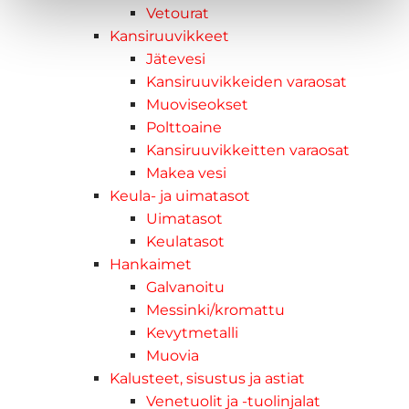
Vetourat
Kansiruuvikkeet
Jätevesi
Kansiruuvikkeiden varaosat
Muoviseokset
Polttoaine
Kansiruuvikkeitten varaosat
Makea vesi
Keula- ja uimatasot
Uimatasot
Keulatasot
Hankaimet
Galvanoitu
Messinki/kromattu
Kevytmetalli
Muovia
Kalusteet, sisustus ja astiat
Venetuolit ja -tuolinjalat