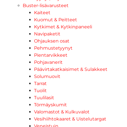
Buster-lisävarusteet
Kaiteet
Kuomut & Peitteet
Kytkimet & Kytkinpaneeli
Navipaketit
Ohjauksen osat
Pehmustetyynyt
Pientarvikkeet
Pohjavanerit
Päävirtakatkaisimet & Sulakkeet
Solumuovit
Tarrat
Tuolit
Tuulilasit
Törmäyskumit
Valomastot & Kulkuvalot
Vesihiihtokaaret & Uistelutargat
Veneistuin