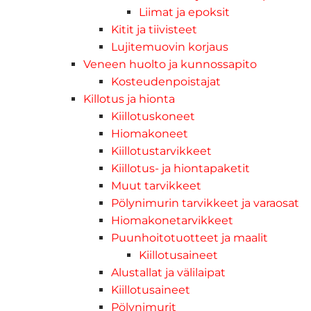
Liimat ja epoksit
Kitit ja tiivisteet
Lujitemuovin korjaus
Veneen huolto ja kunnossapito
Kosteudenpoistajat
Killotus ja hionta
Kiillotuskoneet
Hiomakoneet
Kiillotustarvikkeet
Kiillotus- ja hiontapaketit
Muut tarvikkeet
Pölynimurin tarvikkeet ja varaosat
Hiomakonetarvikkeet
Puunhoitotuotteet ja maalit
Kiillotusaineet
Alustallat ja välilaipat
Kiillotusaineet
Pölynimurit