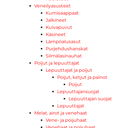
Veneilyasusteet
Kumisaappaat
Jalkineet
Kuivapuvut
Käsineet
Lämpöalusasut
Purjehdushanskat
Silmälasinauhat
Poijut ja lepuuttajat
Lepuuttajat ja poijut
Poijut, ketjut ja painot
Poijut
Lepuuttajansuojat
Lepuuttajan suojat
Lepuuttajat
Melat, airot ja venehaat
Vene- ja poijuhaat
Venehaat ja poijuhaat