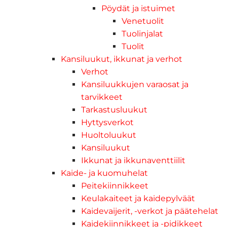
Pöydät ja istuimet
Venetuolit
Tuolinjalat
Tuolit
Kansiluukut, ikkunat ja verhot
Verhot
Kansiluukkujen varaosat ja
tarvikkeet
Tarkastusluukut
Hyttysverkot
Huoltoluukut
Kansiluukut
Ikkunat ja ikkunaventtiilit
Kaide- ja kuomuhelat
Peitekiinnikkeet
Keulakaiteet ja kaidepylväät
Kaidevaijerit, -verkot ja päätehelat
Kaidekiinnikkeet ja -pidikkeet