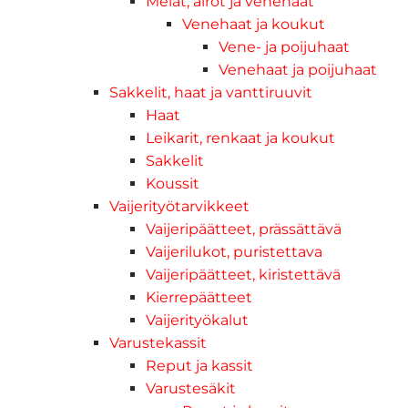
Melat, airot ja venehaat
Venehaat ja koukut
Vene- ja poijuhaat
Venehaat ja poijuhaat
Sakkelit, haat ja vanttiruuvit
Haat
Leikarit, renkaat ja koukut
Sakkelit
Koussit
Vaijerityötarvikkeet
Vaijeripäätteet, prässättävä
Vaijerilukot, puristettava
Vaijeripäätteet, kiristettävä
Kierrepäätteet
Vaijerityökalut
Varustekassit
Reput ja kassit
Varustesäkit