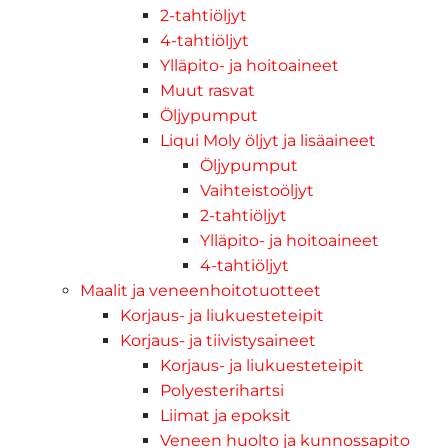
2-tahtiöljyt
4-tahtiöljyt
Ylläpito- ja hoitoaineet
Muut rasvat
Öljypumput
Liqui Moly öljyt ja lisäaineet
Öljypumput
Vaihteistoöljyt
2-tahtiöljyt
Ylläpito- ja hoitoaineet
4-tahtiöljyt
Maalit ja veneenhoitotuotteet
Korjaus- ja liukuesteteipit
Korjaus- ja tiivistysaineet
Korjaus- ja liukuesteteipit
Polyesterihartsi
Liimat ja epoksit
Veneen huolto ja kunnossapito