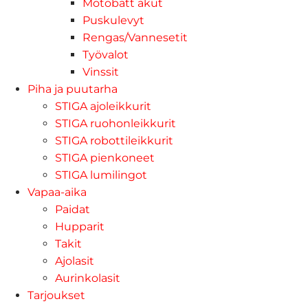
Motobatt akut
Puskulevyt
Rengas/Vannesetit
Työvalot
Vinssit
Piha ja puutarha
STIGA ajoleikkurit
STIGA ruohonleikkurit
STIGA robottileikkurit
STIGA pienkoneet
STIGA lumilingot
Vapaa-aika
Paidat
Hupparit
Takit
Ajolasit
Aurinkolasit
Tarjoukset