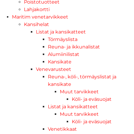
Poistotuotteet
Lahjakortti
Maritim venetarvikkeet
Kansihelat
Listat ja kansikatteet
Törmäyslista
Reuna- ja ikkunalistat
Alumiinilistat
Kansikate
Venevarusteet
Reuna-, köli-, törmäyslistat ja
kansikate
Muut tarvikkeet
Köli- ja eväsuojat
Listat ja kansikatteet
Muut tarvikkeet
Köli- ja eväsuojat
Venetikkaat