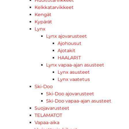
Huoltotarvikkeet
Kelkkatarvikkeet
Kengät
Kypärät
Lynx
Lynx ajovarusteet
Ajohousut
Ajotakit
HAALARIT
Lynx vapaa-ajan asusteet
Lynx asusteet
Lynx vaatetus
Ski-Doo
Ski-Doo ajovarusteet
Ski-Doo vapaa-ajan asusteet
Suojavarusteet
TELAMATOT
Vapaa-aika