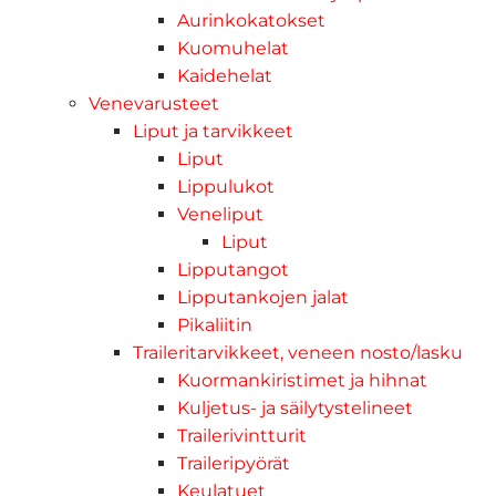
Aurinkokatokset
Kuomuhelat
Kaidehelat
Venevarusteet
Liput ja tarvikkeet
Liput
Lippulukot
Veneliput
Liput
Lipputangot
Lipputankojen jalat
Pikaliitin
Traileritarvikkeet, veneen nosto/lasku
Kuormankiristimet ja hihnat
Kuljetus- ja säilytystelineet
Trailerivintturit
Traileripyörät
Keulatuet