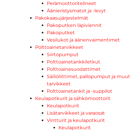
Perämoottoritelineet
Äänieristysmatot ja -levyt
Pakokaasujärjestelmät
Pakoputken läpiviennit
Pakoputket
Vesilukot ja äänenvaimentimet
Polttoainetarvikkeet
Siirtopumput
Polttoainetankkiletkut
Polttoainesuodattimet
Säiliöliittimet, pallopumput ja muut
tarvikkeet
Polttoainetankit ja -suppilot
Keulapotkurit ja sähkömoottorit
Keulapotkurit
Lisätarvikkeet ja varaosat
Vintturit ja keulapotkurit
Keulapotkurit