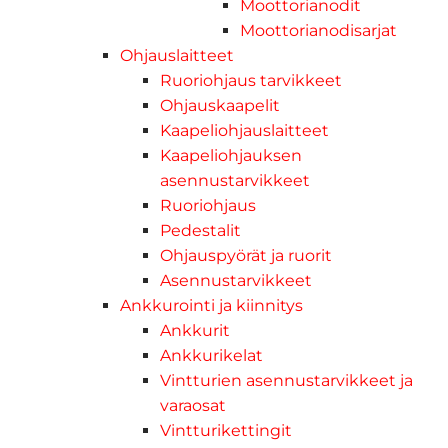
Moottorianodit
Moottorianodisarjat
Ohjauslaitteet
Ruoriohjaus tarvikkeet
Ohjauskaapelit
Kaapeliohjauslaitteet
Kaapeliohjauksen
asennustarvikkeet
Ruoriohjaus
Pedestalit
Ohjauspyörät ja ruorit
Asennustarvikkeet
Ankkurointi ja kiinnitys
Ankkurit
Ankkurikelat
Vintturien asennustarvikkeet ja
varaosat
Vintturikettingit