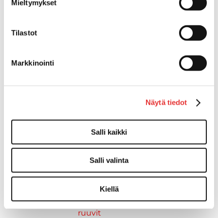
Mieltymykset
Kiinnitysvarret
SUP-laudan telineet
Kuljetusrampit
Tilastot
Askelmat
Kuljetusramppien tarvikkeet
Markkinointi
Kädensija, metallia
Taavetit
Venetuolit ja -tuolinjalat
Näytä tiedot
Liukukoneistot
Tuolinjalat
Tuolit
Salli kaikki
Venetuolit
Veneen kiinnitys
Salli valinta
Pollarit
Knaapit
Trailerikoukut
Kiellä
Venerenkaat ja silmukkapultit/-
ruuvit