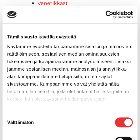
Venetikkaat
Uimatikkaat
Kasettitikkaat
Keulatikkaat
Köysitikkaat
Tämä sivusto käyttää evästeitä
Kiinnikkeet ja tukijalat
Käytämme evästeitä tarjoamamme sisällön ja mainosten
Kävelysillat
räätälöimiseen, sosiaalisen median ominaisuuksien
Muut kiinnityshelat
tukemiseen ja kävijämäärämme analysoimiseen. Lisäksi
Koukkupidike
jaamme sosiaalisen median, mainosalan ja analytiikka-
Pidike "clips", muovia
alan kumppaneillemme tietoja siitä, miten käytät
Lepuuttajan kiinnike
sivustoamme. Kumppanimme voivat yhdistää näitä
Tuulilasin kiinnike
tietoja muihin tietoihin, joita olet antanut heille tai joita on
Reuna-, köli-, törmäyslistat ja kansikate
kerätty, kun olet käyttänyt heidän palvelujaan.
Törmäyslista
Kansikate
Lisätietoja:
karilainen.fi/tietosuoja
Suostumuksen
Reuna- ja ikkunalistat
Välttämätön
valinta
Alumiinilistat
Kävelysillat ja Taavetit