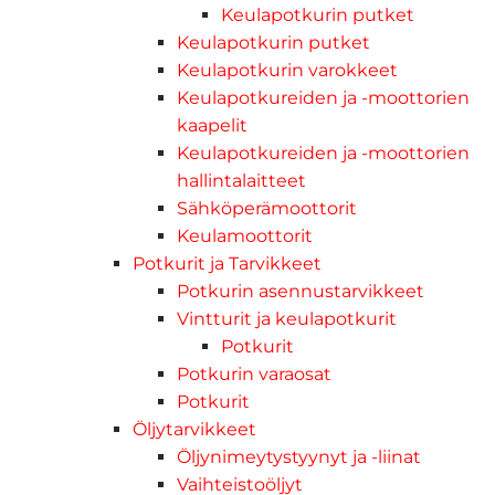
Keulapotkurin putket
Keulapotkurin putket
Keulapotkurin varokkeet
Keulapotkureiden ja -moottorien
kaapelit
Keulapotkureiden ja -moottorien
hallintalaitteet
Sähköperämoottorit
Keulamoottorit
Potkurit ja Tarvikkeet
Potkurin asennustarvikkeet
Vintturit ja keulapotkurit
Potkurit
Potkurin varaosat
Potkurit
Öljytarvikkeet
Öljynimeytystyynyt ja -liinat
Vaihteistoöljyt