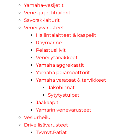
Yamaha-vesijetit
Vene- ja jettitrailerit
Savorak-laiturit
Veneilyvarusteet
Hallintalaitteet & kaapelit
Raymarine
Pelastusliivit
Veneilytarvikkeet
Yamaha aggrekaatit
Yamaha perämoottorit
Yamaha varaosat & tarvikkeet
Jakohihnat
Sytytystulpat
Jääkaapit
Yamarin venevarusteet
Vesiurheilu
Drive lisävarusteet
Tyynyt,Patjat