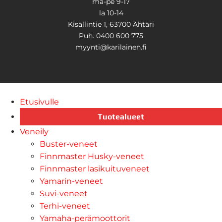
ma-pe 9-17
la 10-14
Kisällintie 1, 63700 Ähtäri
Puh. 0400 600 775
myynti@karilainen.fi
Etusivulle
Tuotealueet
Veneily
Buster-veneet
Finnmaster Husky-veneet
Finnmaster lasikuituveneet
Yamarin-veneet
Suvi-veneet
Terhi-veneet
Yamaha-perämoottorit