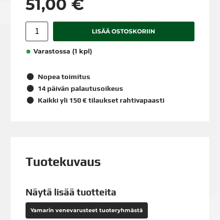
51,00 €
LISÄÄ OSTOSKORIIN
Varastossa (1 kpl)
Nopea toimitus
14 päivän palautusoikeus
Kaikki yli 150 € tilaukset rahtivapaasti
Tuotekuvaus
Näytä lisää tuotteita
Yamarin venevarusteet tuoteryhmästä