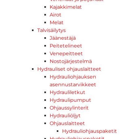
Kajakkimelat
Airot
Melat
Talvisäilytys
Jäänestäjä
Peitetelineet
Venepeitteet
Nostojärjestelmä
Hydrauliset ohjauslaitteet
Hydrauliohjauksen
asennustarvikkeet
Hydrauliletkut
Hydraulipumput
Ohjaussylinterit
Hydrauliöljyt
Ohjauslaitteet
Hydrauliohjauspaketit
Hydrauliohjauspaketit