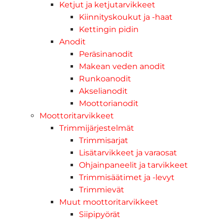
Ketjut ja ketjutarvikkeet
Kiinnityskoukut ja -haat
Kettingin pidin
Anodit
Peräsinanodit
Makean veden anodit
Runkoanodit
Akselianodit
Moottorianodit
Moottoritarvikkeet
Trimmijärjestelmät
Trimmisarjat
Lisätarvikkeet ja varaosat
Ohjainpaneelit ja tarvikkeet
Trimmisäätimet ja -levyt
Trimmievät
Muut moottoritarvikkeet
Siipipyörät