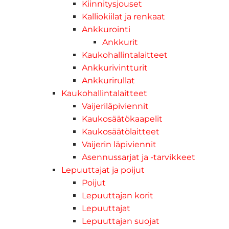
Kiinnitysjouset
Kalliokiilat ja renkaat
Ankkurointi
Ankkurit
Kaukohallintalaitteet
Ankkurivintturit
Ankkurirullat
Kaukohallintalaitteet
Vaijeriläpiviennit
Kaukosäätökaapelit
Kaukosäätölaitteet
Vaijerin läpiviennit
Asennussarjat ja -tarvikkeet
Lepuuttajat ja poijut
Poijut
Lepuuttajan korit
Lepuuttajat
Lepuuttajan suojat