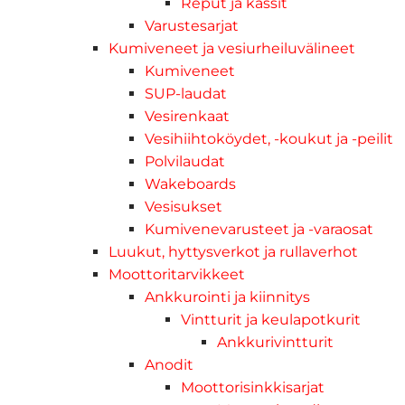
Reput ja kassit
Varustesarjat
Kumiveneet ja vesiurheiluvälineet
Kumiveneet
SUP-laudat
Vesirenkaat
Vesihiihtoköydet, -koukut ja -peilit
Polvilaudat
Wakeboards
Vesisukset
Kumivenevarusteet ja -varaosat
Luukut, hyttysverkot ja rullaverhot
Moottoritarvikkeet
Ankkurointi ja kiinnitys
Vintturit ja keulapotkurit
Ankkurivintturit
Anodit
Moottorisinkkisarjat