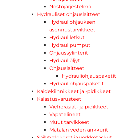
Nostojärjestelmä
Hydrauliset ohjauslaitteet
Hydrauliohjauksen
asennustarvikkeet
Hydrauliletkut
Hydraulipumput
Ohjaussylinterit
Hydrauliöljyt
Ohjauslaitteet
Hydrauliohjauspaketit
Hydrauliohjauspaketit
Kaidekiinnikkeet ja -pidikkeet
Kalastusvarusteet
Vieherasiat- ja pidikkeet
Vapatelineet
Muut tarvikkeet
Matalan veden ankkurit
Säilytyslokerot ja verkkotaskut