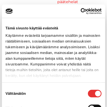
päätehelat
Keulatikkaat, -tasot ja
varusteet
Keulakaiteet ja
kaidepylväät
Tämä sivusto käyttää evästeitä
Kansiluukut, ikkunat ja verhot
Käytämme evästeitä tarjoamamme sisällön ja mainosten
Luukut, hyttysverkot ja
räätälöimiseen, sosiaalisen median ominaisuuksien
rullaverhot
tukemiseen ja kävijämäärämme analysoimiseen. Lisäksi
Kansiluukut
jaamme sosiaalisen median, mainosalan ja analytiikka-
Hyttysverkot
alan kumppaneillemme tietoja siitä, miten käytät
Verhot
sivustoamme. Kumppanimme voivat yhdistää näitä
Venetikkaat
tietoja muihin tietoihin, joita olet antanut heille tai joita on
Uimatikkaat
kerätty, kun olet käyttänyt heidän palvelujaan.
Kasettitikkaat
Keulatikkaat
Lisätietoja:
karilainen.fi/tietosuoja
Suostumuksen
Köysitikkaat
Välttämätön
valinta
Kiinnikkeet ja tukijalat
Kävelysillat