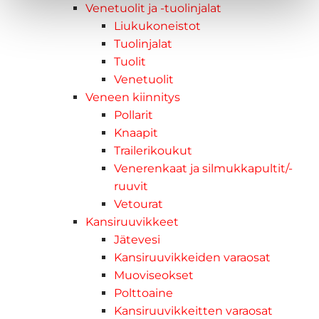
Venetuolit ja -tuolinjalat
Liukukoneistot
Tuolinjalat
Tuolit
Venetuolit
Veneen kiinnitys
Pollarit
Knaapit
Trailerikoukut
Venerenkaat ja silmukkapultit/-
ruuvit
Vetourat
Kansiruuvikkeet
Jätevesi
Kansiruuvikkeiden varaosat
Muoviseokset
Polttoaine
Kansiruuvikkeitten varaosat