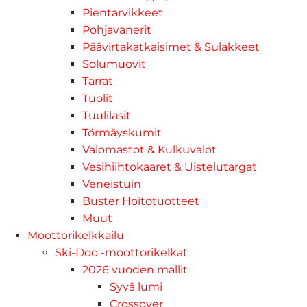
Pientarvikkeet
Pohjavanerit
Päävirtakatkaisimet & Sulakkeet
Solumuovit
Tarrat
Tuolit
Tuulilasit
Törmäyskumit
Valomastot & Kulkuvalot
Vesihiihtokaaret & Uistelutargat
Veneistuin
Buster Hoitotuotteet
Muut
Moottorikelkkailu
Ski-Doo -moottorikelkat
2026 vuoden mallit
Syvä lumi
Crossover