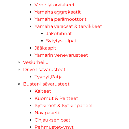
Veneilytarvikkeet
Yamaha aggrekaatit
Yamaha perämoottorit
Yamaha varaosat & tarvikkeet
Jakohihnat
Sytytystulpat
Jääkaapit
Yamarin venevarusteet
Vesiurheilu
Drive lisävarusteet
Tyynyt,Patjat
Buster-lisävarusteet
Kaiteet
Kuomut & Peitteet
Kytkimet & Kytkinpaneeli
Navipaketit
Ohjauksen osat
Pehmustetyynyt