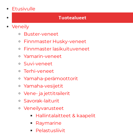
Etusivulle
Tuotealueet
Veneily
Buster-veneet
Finnmaster Husky-veneet
Finnmaster lasikuituveneet
Yamarin-veneet
Suvi-veneet
Terhi-veneet
Yamaha-perämoottorit
Yamaha-vesijetit
Vene- ja jettitrailerit
Savorak-laiturit
Veneilyvarusteet
Hallintalaitteet & kaapelit
Raymarine
Pelastusliivit