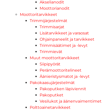
Akselianodit
Moottorianodit
Moottoritarvikkeet
Trimmijärjestelmät
Trimmisarjat
Lisätarvikkeet ja varaosat
Ohjainpaneelit ja tarvikkeet
Trimmisäätimet ja -levyt
Trimmievät
Muut moottoritarvikkeet
Siipipyörät
Perämoottoritelineet
Äänieristysmatot ja -levyt
Pakokaasujärjestelmät
Pakoputken läpiviennit
Pakoputket
Vesilukot ja äänenvaimentimet
Polttoainetarvikkeet