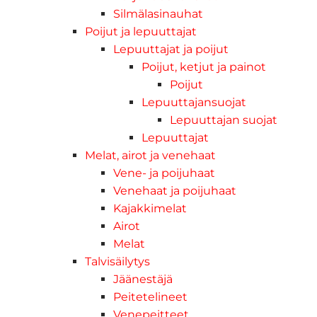
Silmälasinauhat
Poijut ja lepuuttajat
Lepuuttajat ja poijut
Poijut, ketjut ja painot
Poijut
Lepuuttajansuojat
Lepuuttajan suojat
Lepuuttajat
Melat, airot ja venehaat
Vene- ja poijuhaat
Venehaat ja poijuhaat
Kajakkimelat
Airot
Melat
Talvisäilytys
Jäänestäjä
Peitetelineet
Venepeitteet