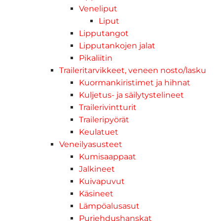
Veneliput
Liput
Lipputangot
Lipputankojen jalat
Pikaliitin
Traileritarvikkeet, veneen nosto/lasku
Kuormankiristimet ja hihnat
Kuljetus- ja säilytystelineet
Trailerivintturit
Traileripyörät
Keulatuet
Veneilyasusteet
Kumisaappaat
Jalkineet
Kuivapuvut
Käsineet
Lämpöalusasut
Purjehdushanskat