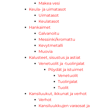
Makea vesi
Keula- ja uimatasot
Uimatasot
Keulatasot
Hankaimet
Galvanoitu
Messinki/kromattu
Kevytmetalli
Muovia
Kalusteet, sisustus ja astiat
Venetuolit ja -tuolinjalat
Pöydät ja istuimet
Venetuolit
Tuolinjalat
Tuolit
Kansiluukut, ikkunat ja verhot
Verhot
Kansiluukkujen varaosat ja