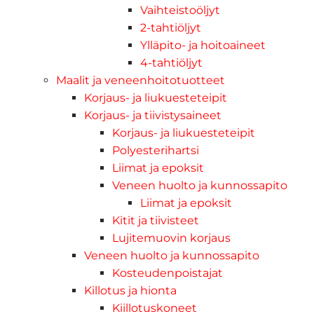
Vaihteistoöljyt
2-tahtiöljyt
Ylläpito- ja hoitoaineet
4-tahtiöljyt
Maalit ja veneenhoitotuotteet
Korjaus- ja liukuesteteipit
Korjaus- ja tiivistysaineet
Korjaus- ja liukuesteteipit
Polyesterihartsi
Liimat ja epoksit
Veneen huolto ja kunnossapito
Liimat ja epoksit
Kitit ja tiivisteet
Lujitemuovin korjaus
Veneen huolto ja kunnossapito
Kosteudenpoistajat
Killotus ja hionta
Kiillotuskoneet