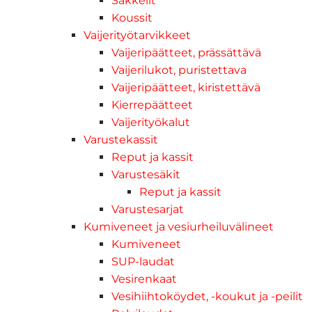
Sakkelit
Koussit
Vaijerityötarvikkeet
Vaijeripäätteet, prässättävä
Vaijerilukot, puristettava
Vaijeripäätteet, kiristettävä
Kierrepäätteet
Vaijerityökalut
Varustekassit
Reput ja kassit
Varustesäkit
Reput ja kassit
Varustesarjat
Kumiveneet ja vesiurheiluvälineet
Kumiveneet
SUP-laudat
Vesirenkaat
Vesihiihtoköydet, -koukut ja -peilit