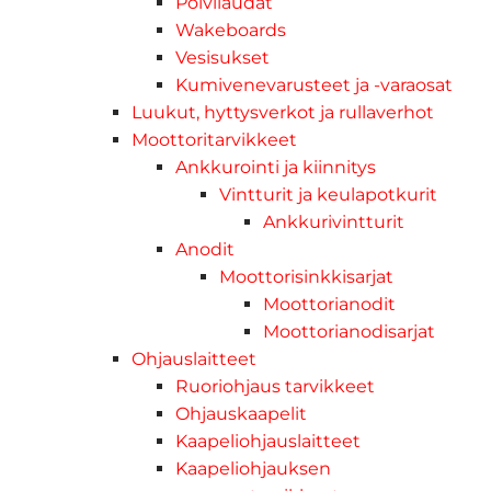
Polvilaudat
Wakeboards
Vesisukset
Kumivenevarusteet ja -varaosat
Luukut, hyttysverkot ja rullaverhot
Moottoritarvikkeet
Ankkurointi ja kiinnitys
Vintturit ja keulapotkurit
Ankkurivintturit
Anodit
Moottorisinkkisarjat
Moottorianodit
Moottorianodisarjat
Ohjauslaitteet
Ruoriohjaus tarvikkeet
Ohjauskaapelit
Kaapeliohjauslaitteet
Kaapeliohjauksen