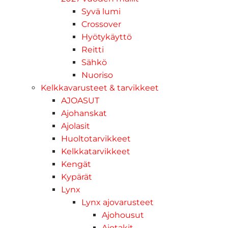
Syvä lumi
Crossover
Hyötykäyttö
Reitti
Sähkö
Nuoriso
Kelkkavarusteet & tarvikkeet
AJOASUT
Ajohanskat
Ajolasit
Huoltotarvikkeet
Kelkkatarvikkeet
Kengät
Kypärät
Lynx
Lynx ajovarusteet
Ajohousut
Ajotakit