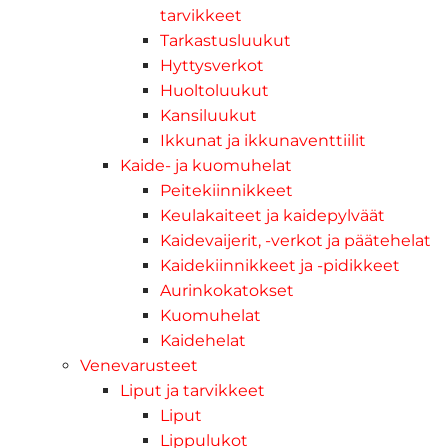
tarvikkeet
Tarkastusluukut
Hyttysverkot
Huoltoluukut
Kansiluukut
Ikkunat ja ikkunaventtiilit
Kaide- ja kuomuhelat
Peitekiinnikkeet
Keulakaiteet ja kaidepylväät
Kaidevaijerit, -verkot ja päätehelat
Kaidekiinnikkeet ja -pidikkeet
Aurinkokatokset
Kuomuhelat
Kaidehelat
Venevarusteet
Liput ja tarvikkeet
Liput
Lippulukot