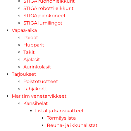
STIGA ruohonleikkurit
STIGA robottileikkurit
STIGA pienkoneet
STIGA lumilingot
Vapaa-aika
Paidat
Hupparit
Takit
Ajolasit
Aurinkolasit
Tarjoukset
Poistotuotteet
Lahjakortti
Maritim venetarvikkeet
Kansihelat
Listat ja kansikatteet
Törmäyslista
Reuna- ja ikkunalistat