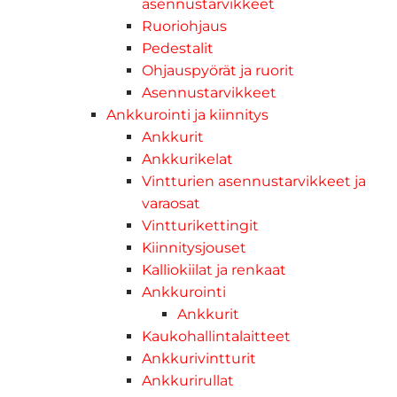
asennustarvikkeet
Ruoriohjaus
Pedestalit
Ohjauspyörät ja ruorit
Asennustarvikkeet
Ankkurointi ja kiinnitys
Ankkurit
Ankkurikelat
Vintturien asennustarvikkeet ja
varaosat
Vintturikettingit
Kiinnitysjouset
Kalliokiilat ja renkaat
Ankkurointi
Ankkurit
Kaukohallintalaitteet
Ankkurivintturit
Ankkurirullat