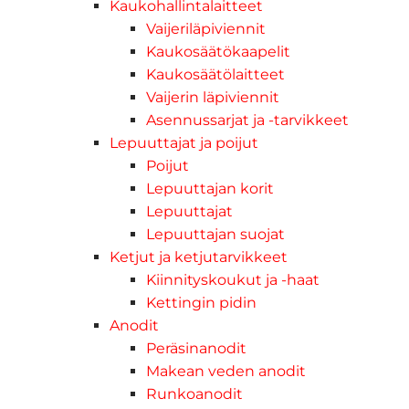
Kaukohallintalaitteet
Vaijeriläpiviennit
Kaukosäätökaapelit
Kaukosäätölaitteet
Vaijerin läpiviennit
Asennussarjat ja -tarvikkeet
Lepuuttajat ja poijut
Poijut
Lepuuttajan korit
Lepuuttajat
Lepuuttajan suojat
Ketjut ja ketjutarvikkeet
Kiinnityskoukut ja -haat
Kettingin pidin
Anodit
Peräsinanodit
Makean veden anodit
Runkoanodit