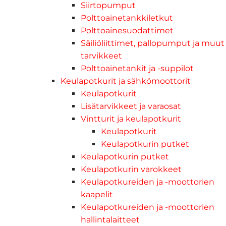
Siirtopumput
Polttoainetankkiletkut
Polttoainesuodattimet
Säiliöliittimet, pallopumput ja muut
tarvikkeet
Polttoainetankit ja -suppilot
Keulapotkurit ja sähkömoottorit
Keulapotkurit
Lisätarvikkeet ja varaosat
Vintturit ja keulapotkurit
Keulapotkurit
Keulapotkurin putket
Keulapotkurin putket
Keulapotkurin varokkeet
Keulapotkureiden ja -moottorien
kaapelit
Keulapotkureiden ja -moottorien
hallintalaitteet