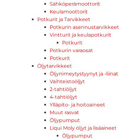
Sähköperämoottorit
Keulamoottorit
Potkurit ja Tarvikkeet
Potkurin asennustarvikkeet
Vintturit ja keulapotkurit
Potkurit
Potkurin varaosat
Potkurit
Öljytarvikkeet
Öljynimeytystyynyt ja -liinat
Vaihteistoöljyt
2-tahtiöljyt
4-tahtiöljyt
Ylläpito- ja hoitoaineet
Muut rasvat
Öljypumput
Liqui Moly öljyt ja lisäaineet
Öljypumput