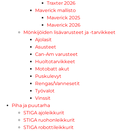
Traxter 2026
Maverick mallisto
Maverick 2025
Maverick 2026
Mönkijöiden lisävarusteet ja -tarvikkeet
Ajolasit
Asusteet
Can-Am varusteet
Huoltotarvikkeet
Motobatt akut
Puskulevyt
Rengas/Vannesetit
Työvalot
Vinssit
Piha ja puutarha
STIGA ajoleikkurit
STIGA ruohonleikkurit
STIGA robottileikkurit