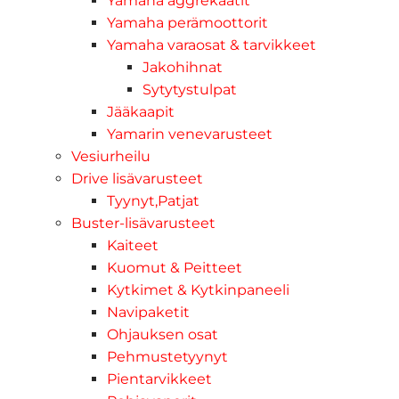
Yamaha aggrekaatit
Yamaha perämoottorit
Yamaha varaosat & tarvikkeet
Jakohihnat
Sytytystulpat
Jääkaapit
Yamarin venevarusteet
Vesiurheilu
Drive lisävarusteet
Tyynyt,Patjat
Buster-lisävarusteet
Kaiteet
Kuomut & Peitteet
Kytkimet & Kytkinpaneeli
Navipaketit
Ohjauksen osat
Pehmustetyynyt
Pientarvikkeet