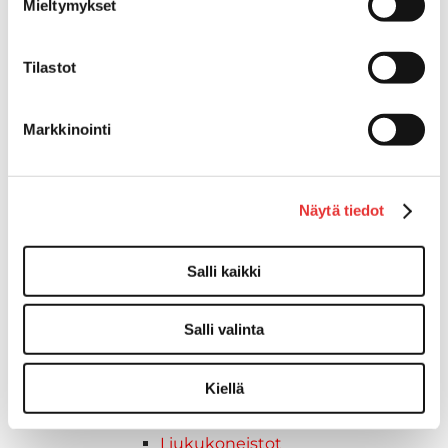
Mieltymykset
Pidike "clips", muovia
Lepuuttajan kiinnike
Tilastot
Tuulilasin kiinnike
Reuna-, köli-, törmäyslistat ja kansikate
Törmäyslista
Markkinointi
Kansikate
Reuna- ja ikkunalistat
Alumiinilistat
Näytä tiedot
Kävelysillat ja Taavetit
Kiinnitysvarret
SUP-laudan telineet
Salli kaikki
Kuljetusrampit
Askelmat
Salli valinta
Kuljetusramppien tarvikkeet
Kädensija, metallia
Kiellä
Taavetit
Venetuolit ja -tuolinjalat
Liukukoneistot