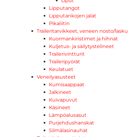
Liput
Lipputangot
Lipputankojen jalat
Pikaliitin
Traileritarvikkeet, veneen nosto/lasku
Kuormankiristimet ja hihnat
Kuljetus- ja säilytystelineet
Trailerivintturit
Traileripyörät
Keulatuet
Veneilyasusteet
Kumisaappaat
Jalkineet
Kuivapuvut
Käsineet
Lämpöalusasut
Purjehdushanskat
Silmälasinauhat