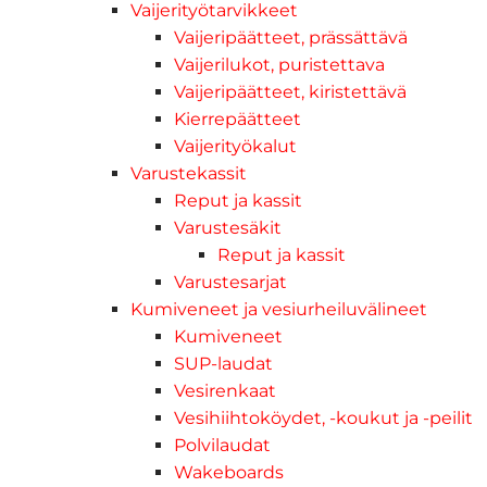
Vaijerityötarvikkeet
Vaijeripäätteet, prässättävä
Vaijerilukot, puristettava
Vaijeripäätteet, kiristettävä
Kierrepäätteet
Vaijerityökalut
Varustekassit
Reput ja kassit
Varustesäkit
Reput ja kassit
Varustesarjat
Kumiveneet ja vesiurheiluvälineet
Kumiveneet
SUP-laudat
Vesirenkaat
Vesihiihtoköydet, -koukut ja -peilit
Polvilaudat
Wakeboards