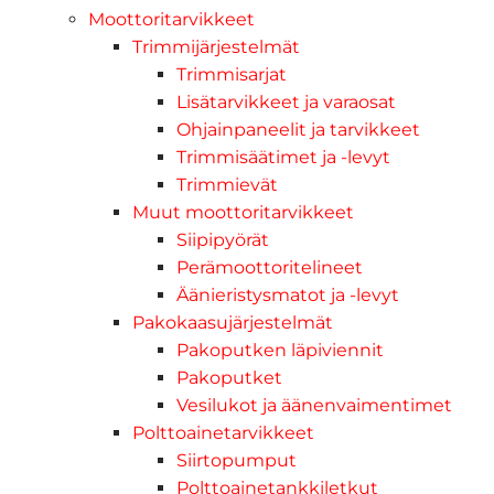
Moottoritarvikkeet
Trimmijärjestelmät
Trimmisarjat
Lisätarvikkeet ja varaosat
Ohjainpaneelit ja tarvikkeet
Trimmisäätimet ja -levyt
Trimmievät
Muut moottoritarvikkeet
Siipipyörät
Perämoottoritelineet
Äänieristysmatot ja -levyt
Pakokaasujärjestelmät
Pakoputken läpiviennit
Pakoputket
Vesilukot ja äänenvaimentimet
Polttoainetarvikkeet
Siirtopumput
Polttoainetankkiletkut