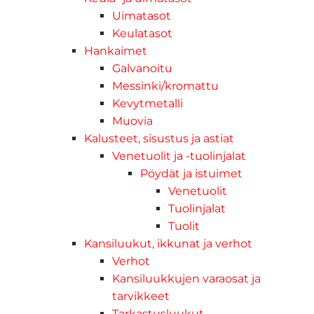
Uimatasot
Keulatasot
Hankaimet
Galvanoitu
Messinki/kromattu
Kevytmetalli
Muovia
Kalusteet, sisustus ja astiat
Venetuolit ja -tuolinjalat
Pöydät ja istuimet
Venetuolit
Tuolinjalat
Tuolit
Kansiluukut, ikkunat ja verhot
Verhot
Kansiluukkujen varaosat ja
tarvikkeet
Tarkastusluukut