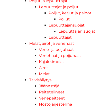
Poijut ja lepuuttajat
Lepuuttajat ja poijut
Poijut, ketjut ja painot
Poijut
Lepuuttajansuojat
Lepuuttajan suojat
Lepuuttajat
Melat, airot ja venehaat
Vene- ja poijuhaat
Venehaat ja poijuhaat
Kajakkimelat
Airot
Melat
Talvisäilytys
Jäänestäjä
Peitetelineet
Venepeitteet
Nostojärjestelmä