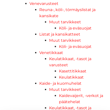
Venevarusteet
Reuna-, köli-, törmäyslistat ja
kansikate
Muut tarvikkeet
Köli- ja eväsuojat
Listat ja kansikatteet
Muut tarvikkeet
Köli- ja eväsuojat
Venetikkaat
Keulatikkaat, -tasot ja
varusteet
Kasettitikkaat
Keulatikkaat
Kaide- ja kuomuhelat
Muut tarvikkeet
Kaidevaijerit, -verkot ja
päätehelat
Keulatikkaat, -tasot ja