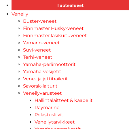
Tuotealueet
Veneily
Buster-veneet
Finnmaster Husky-veneet
Finnmaster lasikuituveneet
Yamarin-veneet
Suvi-veneet
Terhi-veneet
Yamaha-perämoottorit
Yamaha-vesijetit
Vene- ja jettitrailerit
Savorak-laiturit
Veneilyvarusteet
Hallintalaitteet & kaapelit
Raymarine
Pelastusliivit
Veneilytarvikkeet