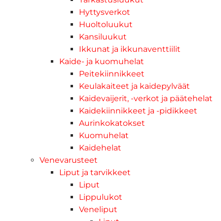
Hyttysverkot
Huoltoluukut
Kansiluukut
Ikkunat ja ikkunaventtiilit
Kaide- ja kuomuhelat
Peitekiinnikkeet
Keulakaiteet ja kaidepylväät
Kaidevaijerit, -verkot ja päätehelat
Kaidekiinnikkeet ja -pidikkeet
Aurinkokatokset
Kuomuhelat
Kaidehelat
Venevarusteet
Liput ja tarvikkeet
Liput
Lippulukot
Veneliput