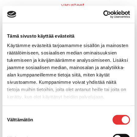
varusteet
Keulakaiteet ja
kaidepylväät
Kansiluukut, ikkunat ja verhot
Luukut, hyttysverkot ja
Tämä sivusto käyttää evästeitä
rullaverhot
Käytämme evästeitä tarjoamamme sisällön ja mainosten
Kansiluukut
räätälöimiseen, sosiaalisen median ominaisuuksien
Hyttysverkot
tukemiseen ja kävijämäärämme analysoimiseen. Lisäksi
Verhot
jaamme sosiaalisen median, mainosalan ja analytiikka-
Venetikkaat
alan kumppaneillemme tietoja siitä, miten käytät
Uimatikkaat
sivustoamme. Kumppanimme voivat yhdistää näitä
Kasettitikkaat
tietoja muihin tietoihin, joita olet antanut heille tai joita on
Keulatikkaat
kerätty, kun olet käyttänyt heidän palvelujaan.
Köysitikkaat
Lisätietoja:
karilainen.fi/tietosuoja
Kiinnikkeet ja tukijalat
Suostumuksen
Kävelysillat
Välttämätön
valinta
Muut kiinnityshelat
Koukkupidike