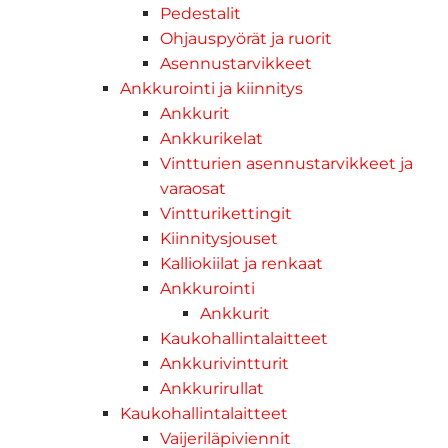
Pedestalit
Ohjauspyörät ja ruorit
Asennustarvikkeet
Ankkurointi ja kiinnitys
Ankkurit
Ankkurikelat
Vintturien asennustarvikkeet ja
varaosat
Vintturikettingit
Kiinnitysjouset
Kalliokiilat ja renkaat
Ankkurointi
Ankkurit
Kaukohallintalaitteet
Ankkurivintturit
Ankkurirullat
Kaukohallintalaitteet
Vaijeriläpiviennit