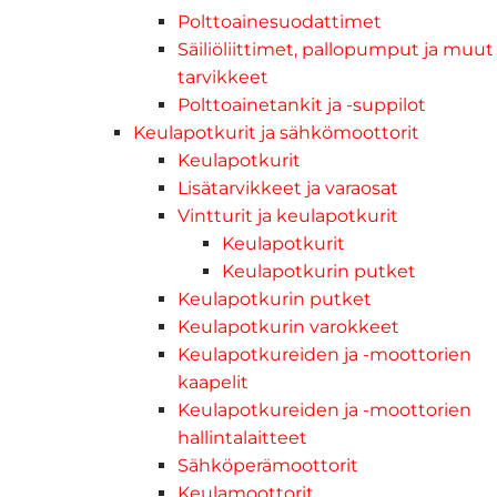
Polttoainesuodattimet
Säiliöliittimet, pallopumput ja muut
tarvikkeet
Polttoainetankit ja -suppilot
Keulapotkurit ja sähkömoottorit
Keulapotkurit
Lisätarvikkeet ja varaosat
Vintturit ja keulapotkurit
Keulapotkurit
Keulapotkurin putket
Keulapotkurin putket
Keulapotkurin varokkeet
Keulapotkureiden ja -moottorien
kaapelit
Keulapotkureiden ja -moottorien
hallintalaitteet
Sähköperämoottorit
Keulamoottorit