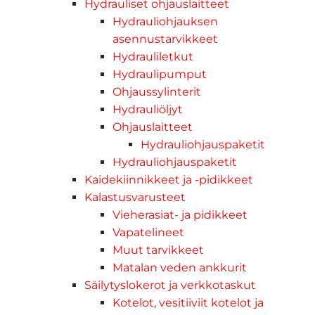
Hydrauliset ohjauslaitteet
Hydrauliohjauksen
asennustarvikkeet
Hydrauliletkut
Hydraulipumput
Ohjaussylinterit
Hydrauliöljyt
Ohjauslaitteet
Hydrauliohjauspaketit
Hydrauliohjauspaketit
Kaidekiinnikkeet ja -pidikkeet
Kalastusvarusteet
Vieherasiat- ja pidikkeet
Vapatelineet
Muut tarvikkeet
Matalan veden ankkurit
Säilytyslokerot ja verkkotaskut
Kotelot, vesitiiviit kotelot ja