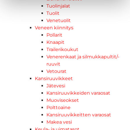
Tuolinjalat
Tuolit
Venetuolit
Veneen kiinnitys
Pollarit
Knaapit
Trailerikoukut
Venerenkaat ja silmukkapultit/-
ruuvit
Vetourat
Kansiruuvikkeet
Jätevesi
Kansiruuvikkeiden varaosat
Muoviseokset
Polttoaine
Kansiruuvikkeitten varaosat
Makea vesi
Keula- ja uimatasot