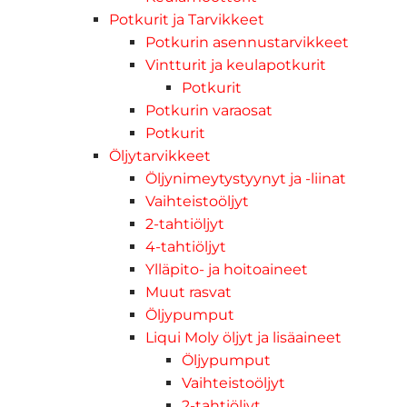
Potkurit ja Tarvikkeet
Potkurin asennustarvikkeet
Vintturit ja keulapotkurit
Potkurit
Potkurin varaosat
Potkurit
Öljytarvikkeet
Öljynimeytystyynyt ja -liinat
Vaihteistoöljyt
2-tahtiöljyt
4-tahtiöljyt
Ylläpito- ja hoitoaineet
Muut rasvat
Öljypumput
Liqui Moly öljyt ja lisäaineet
Öljypumput
Vaihteistoöljyt
2-tahtiöljyt