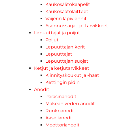
Kaukosäätökaapelit
Kaukosäätölaitteet
Vaijerin läpiviennit
Asennussarjat ja -tarvikkeet
Lepuuttajat ja poijut
Poijut
Lepuuttajan korit
Lepuuttajat
Lepuuttajan suojat
Ketjut ja ketjutarvikkeet
Kiinnityskoukut ja -haat
Kettingin pidin
Anodit
Peräsinanodit
Makean veden anodit
Runkoanodit
Akselianodit
Moottorianodit