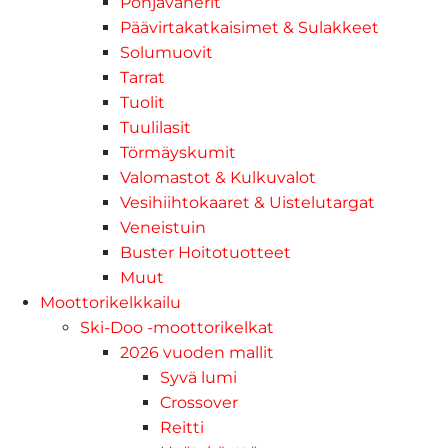
Pohjavanerit
Päävirtakatkaisimet & Sulakkeet
Solumuovit
Tarrat
Tuolit
Tuulilasit
Törmäyskumit
Valomastot & Kulkuvalot
Vesihiihtokaaret & Uistelutargat
Veneistuin
Buster Hoitotuotteet
Muut
Moottorikelkkailu
Ski-Doo -moottorikelkat
2026 vuoden mallit
Syvä lumi
Crossover
Reitti