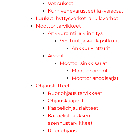
Vesisukset
Kumivenevarusteet ja -varaosat
Luukut, hyttysverkot ja rullaverhot
Moottoritarvikkeet
Ankkurointi ja kiinnitys
Vintturit ja keulapotkurit
Ankkurivintturit
Anodit
Moottorisinkkisarjat
Moottorianodit
Moottorianodisarjat
Ohjauslaitteet
Ruoriohjaus tarvikkeet
Ohjauskaapelit
Kaapeliohjauslaitteet
Kaapeliohjauksen
asennustarvikkeet
Ruoriohjaus