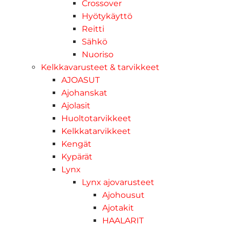
Crossover
Hyötykäyttö
Reitti
Sähkö
Nuoriso
Kelkkavarusteet & tarvikkeet
AJOASUT
Ajohanskat
Ajolasit
Huoltotarvikkeet
Kelkkatarvikkeet
Kengät
Kypärät
Lynx
Lynx ajovarusteet
Ajohousut
Ajotakit
HAALARIT