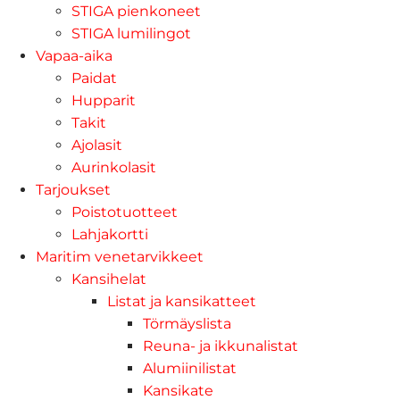
STIGA pienkoneet
STIGA lumilingot
Vapaa-aika
Paidat
Hupparit
Takit
Ajolasit
Aurinkolasit
Tarjoukset
Poistotuotteet
Lahjakortti
Maritim venetarvikkeet
Kansihelat
Listat ja kansikatteet
Törmäyslista
Reuna- ja ikkunalistat
Alumiinilistat
Kansikate