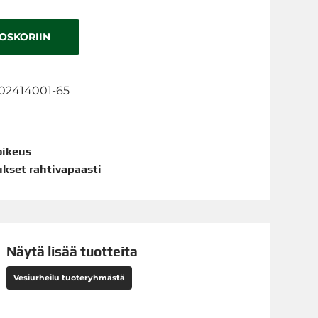
TOSKORIIN
02414001-65
oikeus
aukset rahtivapaasti
Näytä lisää tuotteita
Vesiurheilu tuoteryhmästä