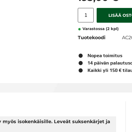
LISÄÄ OS
Varastossa (2 kpl)
Tuotekoodi
AC2
Nopea toimitus
14 päivän palautus
Kaikki yli 150 € til
Käy myös isokenkäisille. Leveät suksenkärjet ja