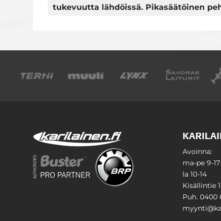
tukevuutta lähdöissä. Pikasäätöinen p
KARILAI
Avoinna:
ma-pe 9-17
la 10-14
Kisällintie 
Puh. 0400 
myynti@kar