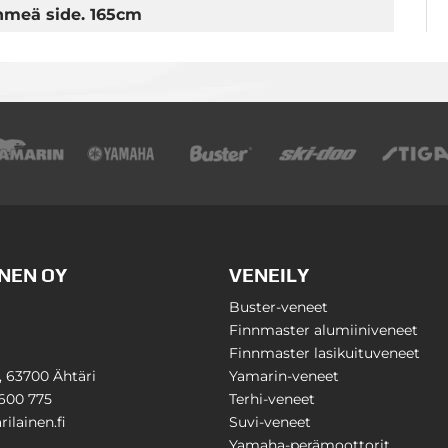
ehmeä side. 165cm
NEN OY
VENEILY
Buster-veneet
Finnmaster alumiiniveneet
Finnmaster lasikuituveneet
1, 63700 Ähtäri
Yamarin-veneet
600 775
Terhi-veneet
ilainen.fi
Suvi-veneet
Yamaha-perämoottorit