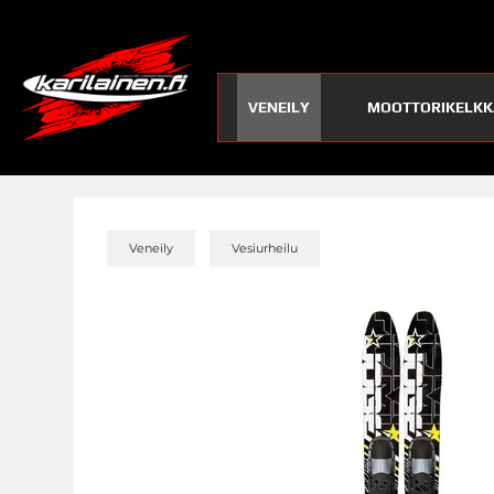
VENEILY
MOOTTORIKELKK
»
»
Veneily
Vesiurheilu