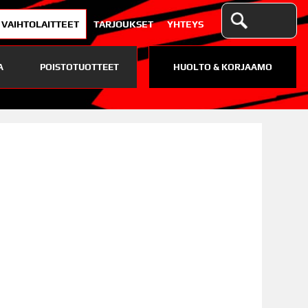
VAIHTOLAITTEET
TARJOUKSET
YHTEYS
A
POISTOTUOTTEET
HUOLTO & KORJAAMO