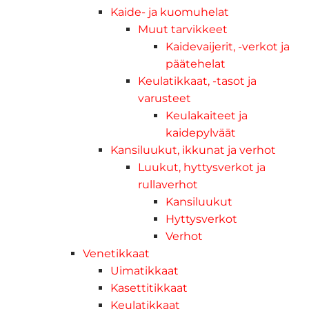
Kaide- ja kuomuhelat
Muut tarvikkeet
Kaidevaijerit, -verkot ja
päätehelat
Keulatikkaat, -tasot ja
varusteet
Keulakaiteet ja
kaidepylväät
Kansiluukut, ikkunat ja verhot
Luukut, hyttysverkot ja
rullaverhot
Kansiluukut
Hyttysverkot
Verhot
Venetikkaat
Uimatikkaat
Kasettitikkaat
Keulatikkaat