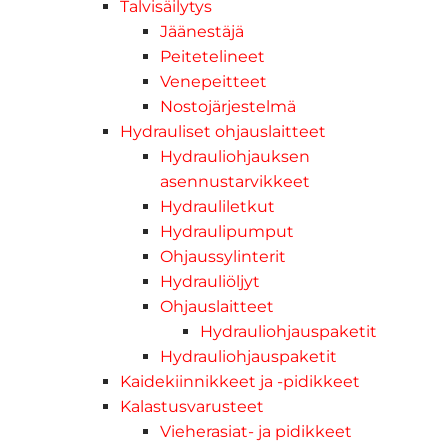
Talvisäilytys
Jäänestäjä
Peitetelineet
Venepeitteet
Nostojärjestelmä
Hydrauliset ohjauslaitteet
Hydrauliohjauksen
asennustarvikkeet
Hydrauliletkut
Hydraulipumput
Ohjaussylinterit
Hydrauliöljyt
Ohjauslaitteet
Hydrauliohjauspaketit
Hydrauliohjauspaketit
Kaidekiinnikkeet ja -pidikkeet
Kalastusvarusteet
Vieherasiat- ja pidikkeet