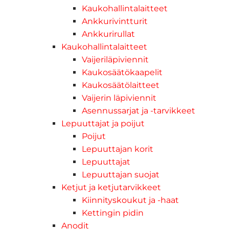
Kaukohallintalaitteet
Ankkurivintturit
Ankkurirullat
Kaukohallintalaitteet
Vaijeriläpiviennit
Kaukosäätökaapelit
Kaukosäätölaitteet
Vaijerin läpiviennit
Asennussarjat ja -tarvikkeet
Lepuuttajat ja poijut
Poijut
Lepuuttajan korit
Lepuuttajat
Lepuuttajan suojat
Ketjut ja ketjutarvikkeet
Kiinnityskoukut ja -haat
Kettingin pidin
Anodit