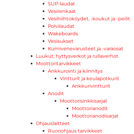
SUP-laudat
Vesirenkaat
Vesihiihtoköydet, -koukut ja -peilit
Polvilaudat
Wakeboards
Vesisukset
Kumivenevarusteet ja -varaosat
Luukut, hyttysverkot ja rullaverhot
Moottoritarvikkeet
Ankkurointi ja kiinnitys
Vintturit ja keulapotkurit
Ankkurivintturit
Anodit
Moottorisinkkisarjat
Moottorianodit
Moottorianodisarjat
Ohjauslaitteet
Ruoriohjaus tarvikkeet