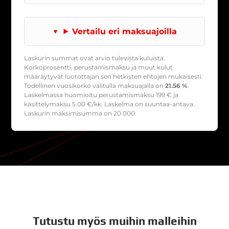
Vertailu eri maksuajoilla
Laskurin summat ovat arvio tulevista kuluista.
Korkoprosentti, perustamismaksu ja muut kulut
määräytyvät luotottajan sen hetkisten ehtojen mukaisesti.
Todellinen vuosikorko valitulla maksuajalla on
21.56 %
.
Laskelmassa huomioitu perustamismaksu
199
€ ja
käsittelymaksu
5.00
€/kk. Laskelma on suuntaa-antava.
Laskurin maksimisumma on 20 000.
Tutustu myös muihin malleihin