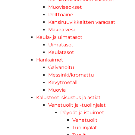
Muoviseokset
Polttoaine
Kansiruuvikkeitten varaosat
Makea vesi
Keula- ja uimatasot
Uimatasot
Keulatasot
Hankaimet
Galvanoitu
Messinki/kromattu
Kevytmetalli
Muovia
Kalusteet, sisustus ja astiat
Venetuolit ja -tuolinjalat
Pöydät ja istuimet
Venetuolit
Tuolinjalat