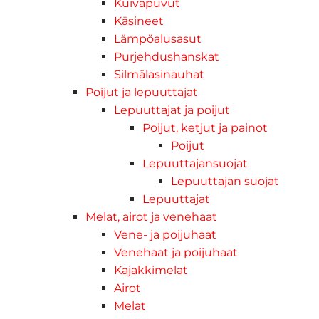
Kuivapuvut
Käsineet
Lämpöalusasut
Purjehdushanskat
Silmälasinauhat
Poijut ja lepuuttajat
Lepuuttajat ja poijut
Poijut, ketjut ja painot
Poijut
Lepuuttajansuojat
Lepuuttajan suojat
Lepuuttajat
Melat, airot ja venehaat
Vene- ja poijuhaat
Venehaat ja poijuhaat
Kajakkimelat
Airot
Melat