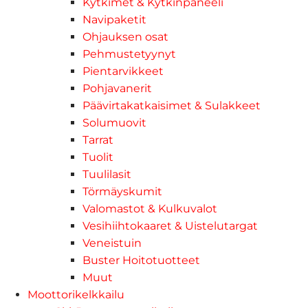
Kytkimet & Kytkinpaneeli
Navipaketit
Ohjauksen osat
Pehmustetyynyt
Pientarvikkeet
Pohjavanerit
Päävirtakatkaisimet & Sulakkeet
Solumuovit
Tarrat
Tuolit
Tuulilasit
Törmäyskumit
Valomastot & Kulkuvalot
Vesihiihtokaaret & Uistelutargat
Veneistuin
Buster Hoitotuotteet
Muut
Moottorikelkkailu