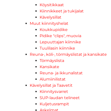
Köysitikkaat
Kiinnikkeet ja tukijalat
Kävelysillat
Muut kiinnityshelat
Koukkupidike
Pidike "clips", muovia
Lepuuttajan kiinnike
Tuulilasin kiinnike
Reuna-, köli-, törmäyslistat ja kansikate
Törmäyslista
Kansikate
Reuna- ja ikkunalistat
Alumiinilistat
Kävelysillat ja Taavetit
Kiinnitysvarret
SUP-laudan telineet
Kuljetusrampit
Askelmat