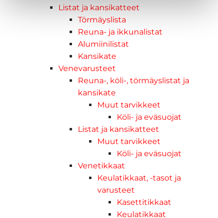
Listat ja kansikatteet
Törmäyslista
Reuna- ja ikkunalistat
Alumiinilistat
Kansikate
Venevarusteet
Reuna-, köli-, törmäyslistat ja
kansikate
Muut tarvikkeet
Köli- ja eväsuojat
Listat ja kansikatteet
Muut tarvikkeet
Köli- ja eväsuojat
Venetikkaat
Keulatikkaat, -tasot ja
varusteet
Kasettitikkaat
Keulatikkaat