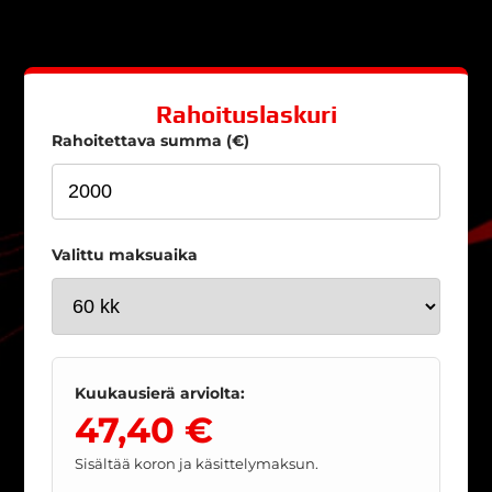
Rahoituslaskuri
Rahoitettava summa (€)
Valittu maksuaika
Kuukausierä arviolta:
47,40 €
Sisältää koron ja käsittelymaksun.