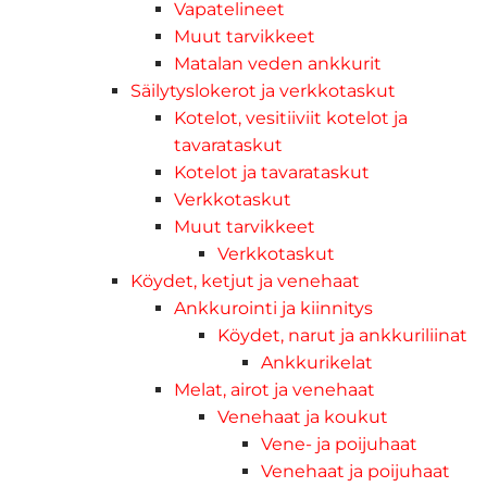
Vapatelineet
Muut tarvikkeet
Matalan veden ankkurit
Säilytyslokerot ja verkkotaskut
Kotelot, vesitiiviit kotelot ja
tavarataskut
Kotelot ja tavarataskut
Verkkotaskut
Muut tarvikkeet
Verkkotaskut
Köydet, ketjut ja venehaat
Ankkurointi ja kiinnitys
Köydet, narut ja ankkuriliinat
Ankkurikelat
Melat, airot ja venehaat
Venehaat ja koukut
Vene- ja poijuhaat
Venehaat ja poijuhaat