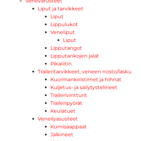
Venevarusteet
Liput ja tarvikkeet
Liput
Lippulukot
Veneliput
Liput
Lipputangot
Lipputankojen jalat
Pikaliitin
Traileritarvikkeet, veneen nosto/lasku
Kuormankiristimet ja hihnat
Kuljetus- ja säilytystelineet
Trailerivintturit
Traileripyörät
Keulatuet
Veneilyasusteet
Kumisaappaat
Jalkineet