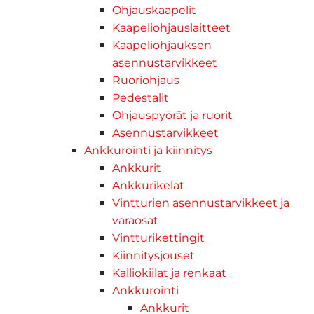
Ohjauskaapelit
Kaapeliohjauslaitteet
Kaapeliohjauksen
asennustarvikkeet
Ruoriohjaus
Pedestalit
Ohjauspyörät ja ruorit
Asennustarvikkeet
Ankkurointi ja kiinnitys
Ankkurit
Ankkurikelat
Vintturien asennustarvikkeet ja
varaosat
Vintturikettingit
Kiinnitysjouset
Kalliokiilat ja renkaat
Ankkurointi
Ankkurit