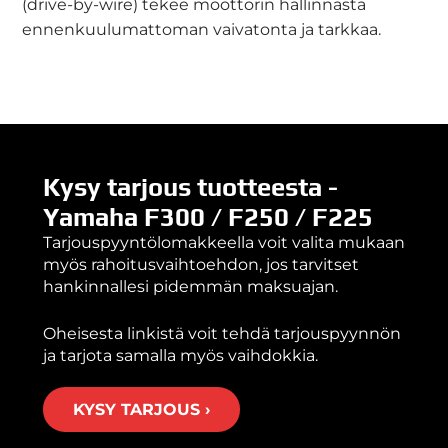
(drive-by-wire) tekee moottorin hallinnasta
ennenkuulumattoman vaivatonta ja tarkkaa.
Kysy tarjous tuotteesta -
Yamaha F300 / F250 / F225
Tarjouspyyntölomakkeella voit valita mukaan
myös rahoitusvaihtoehdon, jos tarvitset
hankinnallesi pidemmän maksuajan.
Oheisesta linkistä voit tehdä tarjouspyynnön
ja tarjota samalla myös vaihdokkia.
KYSY TARJOUS ›