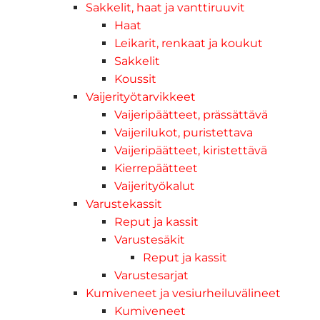
Sakkelit, haat ja vanttiruuvit
Haat
Leikarit, renkaat ja koukut
Sakkelit
Koussit
Vaijerityötarvikkeet
Vaijeripäätteet, prässättävä
Vaijerilukot, puristettava
Vaijeripäätteet, kiristettävä
Kierrepäätteet
Vaijerityökalut
Varustekassit
Reput ja kassit
Varustesäkit
Reput ja kassit
Varustesarjat
Kumiveneet ja vesiurheiluvälineet
Kumiveneet