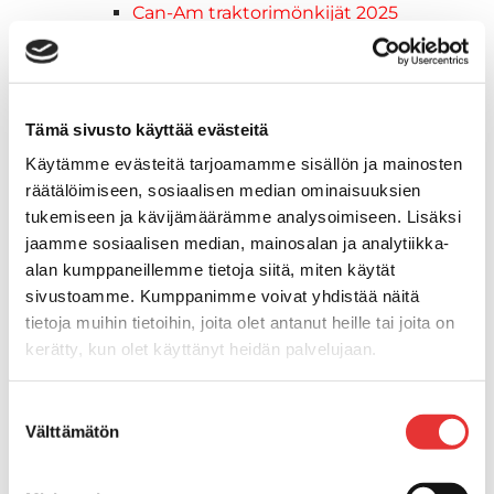
Can-Am traktorimönkijät 2025
Can-Am traktorimönkijät 2026
Can-Am SSV-Mallit
Traxter mallisto
Traxter 2025
Tämä sivusto käyttää evästeitä
Traxter 2026
Käytämme evästeitä tarjoamamme sisällön ja mainosten
Maverick mallisto
räätälöimiseen, sosiaalisen median ominaisuuksien
Maverick 2025
tukemiseen ja kävijämäärämme analysoimiseen. Lisäksi
Maverick 2026
jaamme sosiaalisen median, mainosalan ja analytiikka-
Mönkijöiden lisävarusteet ja -tarvikkeet
alan kumppaneillemme tietoja siitä, miten käytät
Ajolasit
sivustoamme. Kumppanimme voivat yhdistää näitä
Asusteet
tietoja muihin tietoihin, joita olet antanut heille tai joita on
Can-Am varusteet
kerätty, kun olet käyttänyt heidän palvelujaan.
Huoltotarvikkeet
Motobatt akut
Lisätietoja:
karilainen.fi/tietosuoja
Suostumuksen
Puskulevyt
Välttämätön
valinta
Rengas/Vannesetit
Työvalot