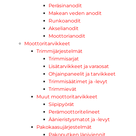
Peräsinanodit
Makean veden anodit
Runkoanodit
Akselianodit
Moottorianodit
Moottoritarvikkeet
Trimmijärjestelmät
Trimmisarjat
Lisätarvikkeet ja varaosat
Ohjainpaneelit ja tarvikkeet
Trimmisäätimet ja -levyt
Trimmievät
Muut moottoritarvikkeet
Siipipyörät
Perämoottoritelineet
Äänieristysmatot ja -levyt
Pakokaasujärjestelmät
Pakoputken läpiviennit