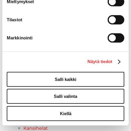
Mieltymykset
Vinssit
Piha ja puutarha
STIGA ajoleikkurit
Tilastot
STIGA ruohonleikkurit
STIGA robottileikkurit
Markkinointi
STIGA pienkoneet
STIGA lumilingot
Vapaa-aika
Näytä tiedot
Paidat
Hupparit
Takit
Salli kaikki
Ajolasit
Aurinkolasit
Salli valinta
Tarjoukset
Poistotuotteet
Lahjakortti
Kiellä
Maritim venetarvikkeet
Kansihelat