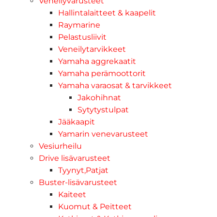
Veneilyvarusteet
Hallintalaitteet & kaapelit
Raymarine
Pelastusliivit
Veneilytarvikkeet
Yamaha aggrekaatit
Yamaha perämoottorit
Yamaha varaosat & tarvikkeet
Jakohihnat
Sytytystulpat
Jääkaapit
Yamarin venevarusteet
Vesiurheilu
Drive lisävarusteet
Tyynyt,Patjat
Buster-lisävarusteet
Kaiteet
Kuomut & Peitteet