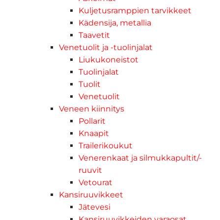
Kuljetusramppien tarvikkeet
Kädensija, metallia
Taavetit
Venetuolit ja -tuolinjalat
Liukukoneistot
Tuolinjalat
Tuolit
Venetuolit
Veneen kiinnitys
Pollarit
Knaapit
Trailerikoukut
Venerenkaat ja silmukkapultit/-
ruuvit
Vetourat
Kansiruuvikkeet
Jätevesi
Kansiruuvikkeiden varaosat