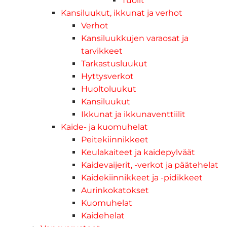
Tuolit
Kansiluukut, ikkunat ja verhot
Verhot
Kansiluukkujen varaosat ja
tarvikkeet
Tarkastusluukut
Hyttysverkot
Huoltoluukut
Kansiluukut
Ikkunat ja ikkunaventtiilit
Kaide- ja kuomuhelat
Peitekiinnikkeet
Keulakaiteet ja kaidepylväät
Kaidevaijerit, -verkot ja päätehelat
Kaidekiinnikkeet ja -pidikkeet
Aurinkokatokset
Kuomuhelat
Kaidehelat