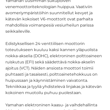
Yamahan uusimman sukupolven
venemoottoriteknologian huippua. Vaativiin
avomeriympäristöihin suunnitellut kevyet ja
kätevän kokoiset V6-moottorit ovat parhaita
mahdollisia voimanpesiä vesiurheilun parissa
seikkaileville.
Edistyksellisen 24-venttiilisen moottorin
toteutukseen kuuluu kaksi kannen yläpuolista
nokka-akselia (DOHC), elektroninen polttoaineen
ruiskutus (EFI) sekä säädettävä nokka-akselin
ajoitus (VCT). Näiden ansiosta moottori toimii
puhtaasti ja tasaisesti, polttoainetehokkuus on
huipussaan ja käynnistäminen vaivatonta.
Tekniikkaa ja tyyliä yhdistelevä linjakas ja kätevän
kokoinen muotoilu puhuu puolestaan.
Yamahan elektroninen kaasu- ja vaihdehallinta