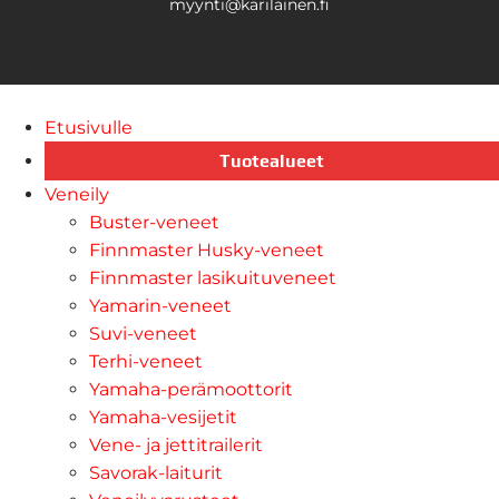
myynti@karilainen.fi
Etusivulle
Tuotealueet
Veneily
Buster-veneet
Finnmaster Husky-veneet
Finnmaster lasikuituveneet
Yamarin-veneet
Suvi-veneet
Terhi-veneet
Yamaha-perämoottorit
Yamaha-vesijetit
Vene- ja jettitrailerit
Savorak-laiturit