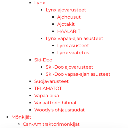
Lynx
Lynx ajovarusteet
Ajohousut
Ajotakit
HAALARIT
Lynx vapaa-ajan asusteet
Lynx asusteet
Lynx vaatetus
Ski-Doo
Ski-Doo ajovarusteet
Ski-Doo vapaa-ajan asusteet
Suojavarusteet
TELAMATOT
Vapaa-aika
Variaattorin hihnat
Woody's ohjausraudat
Mönkijät
Can-Am traktorimönkijät