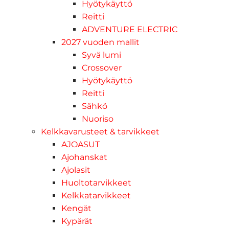
Hyötykäyttö
Reitti
ADVENTURE ELECTRIC
2027 vuoden mallit
Syvä lumi
Crossover
Hyötykäyttö
Reitti
Sähkö
Nuoriso
Kelkkavarusteet & tarvikkeet
AJOASUT
Ajohanskat
Ajolasit
Huoltotarvikkeet
Kelkkatarvikkeet
Kengät
Kypärät