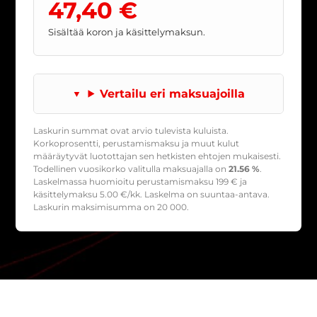
47,40 €
Sisältää koron ja käsittelymaksun.
Vertailu eri maksuajoilla
Laskurin summat ovat arvio tulevista kuluista.
Korkoprosentti, perustamismaksu ja muut kulut
määräytyvät luotottajan sen hetkisten ehtojen mukaisesti.
Todellinen vuosikorko valitulla maksuajalla on
21.56 %
.
Laskelmassa huomioitu perustamismaksu
199
€ ja
käsittelymaksu
5.00
€/kk. Laskelma on suuntaa-antava.
Laskurin maksimisumma on 20 000.