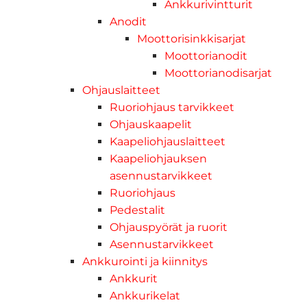
Ankkurivintturit
Anodit
Moottorisinkkisarjat
Moottorianodit
Moottorianodisarjat
Ohjauslaitteet
Ruoriohjaus tarvikkeet
Ohjauskaapelit
Kaapeliohjauslaitteet
Kaapeliohjauksen
asennustarvikkeet
Ruoriohjaus
Pedestalit
Ohjauspyörät ja ruorit
Asennustarvikkeet
Ankkurointi ja kiinnitys
Ankkurit
Ankkurikelat