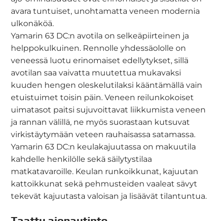
avara tuntuiset, unohtamatta veneen modernia
ulkonäköä.
Yamarin 63 DC:n avotila on selkeäpiirteinen ja
helppokulkuinen. Rennolle yhdessäololle on
veneessä luotu erinomaiset edellytykset, sillä
avotilan saa vaivatta muutettua mukavaksi
kuuden hengen oleskelutilaksi kääntämällä vain
etuistuimet toisin päin. Veneen reilunkokoiset
uimatasot paitsi sujuvoittavat liikkumista veneen
ja rannan välillä, ne myös suorastaan kutsuvat
virkistäytymään veteen rauhaisassa satamassa.
Yamarin 63 DC:n keulakajuutassa on makuutila
kahdelle henkilölle sekä säilytystilaa
matkatavaroille. Keulan runkoikkunat, kajuutan
kattoikkunat sekä pehmusteiden vaaleat sävyt
tekevät kajuutasta valoisan ja lisäävät tilantuntua.
Taattu ajonautinto