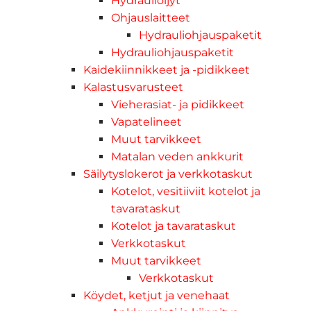
Hydrauliöljyt
Ohjauslaitteet
Hydrauliohjauspaketit
Hydrauliohjauspaketit
Kaidekiinnikkeet ja -pidikkeet
Kalastusvarusteet
Vieherasiat- ja pidikkeet
Vapatelineet
Muut tarvikkeet
Matalan veden ankkurit
Säilytyslokerot ja verkkotaskut
Kotelot, vesitiiviit kotelot ja
tavarataskut
Kotelot ja tavarataskut
Verkkotaskut
Muut tarvikkeet
Verkkotaskut
Köydet, ketjut ja venehaat