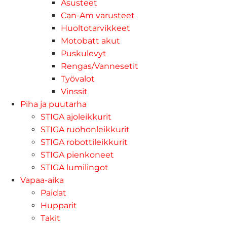
Asusteet
Can-Am varusteet
Huoltotarvikkeet
Motobatt akut
Puskulevyt
Rengas/Vannesetit
Työvalot
Vinssit
Piha ja puutarha
STIGA ajoleikkurit
STIGA ruohonleikkurit
STIGA robottileikkurit
STIGA pienkoneet
STIGA lumilingot
Vapaa-aika
Paidat
Hupparit
Takit