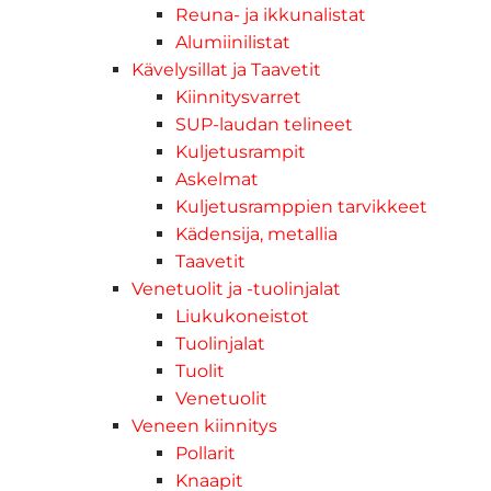
Reuna- ja ikkunalistat
Alumiinilistat
Kävelysillat ja Taavetit
Kiinnitysvarret
SUP-laudan telineet
Kuljetusrampit
Askelmat
Kuljetusramppien tarvikkeet
Kädensija, metallia
Taavetit
Venetuolit ja -tuolinjalat
Liukukoneistot
Tuolinjalat
Tuolit
Venetuolit
Veneen kiinnitys
Pollarit
Knaapit