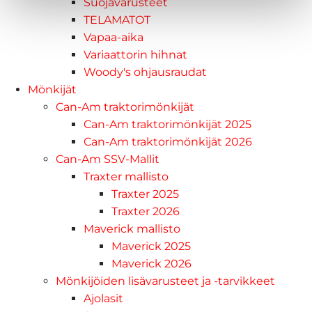
Suojavarusteet
TELAMATOT
Vapaa-aika
Variaattorin hihnat
Woody's ohjausraudat
Mönkijät
Can-Am traktorimönkijät
Can-Am traktorimönkijät 2025
Can-Am traktorimönkijät 2026
Can-Am SSV-Mallit
Traxter mallisto
Traxter 2025
Traxter 2026
Maverick mallisto
Maverick 2025
Maverick 2026
Mönkijöiden lisävarusteet ja -tarvikkeet
Ajolasit