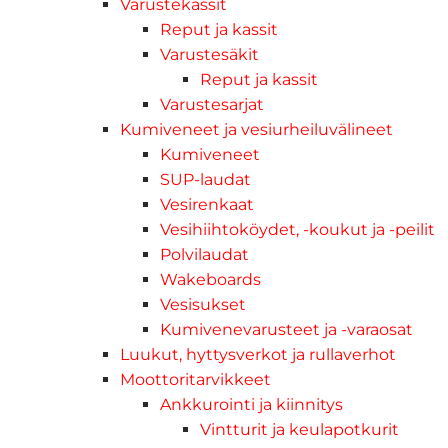
Varustekassit
Reput ja kassit
Varustesäkit
Reput ja kassit
Varustesarjat
Kumiveneet ja vesiurheiluvälineet
Kumiveneet
SUP-laudat
Vesirenkaat
Vesihiihtoköydet, -koukut ja -peilit
Polvilaudat
Wakeboards
Vesisukset
Kumivenevarusteet ja -varaosat
Luukut, hyttysverkot ja rullaverhot
Moottoritarvikkeet
Ankkurointi ja kiinnitys
Vintturit ja keulapotkurit