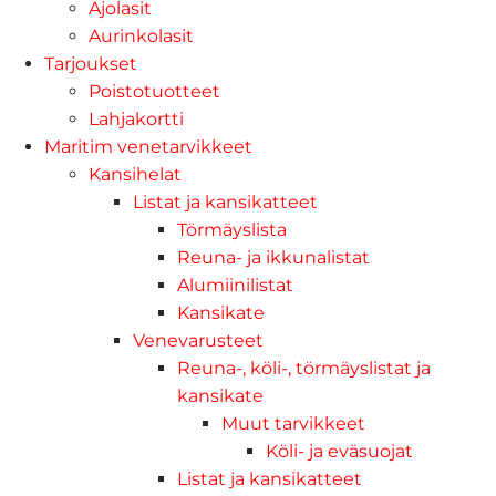
Ajolasit
Aurinkolasit
Tarjoukset
Poistotuotteet
Lahjakortti
Maritim venetarvikkeet
Kansihelat
Listat ja kansikatteet
Törmäyslista
Reuna- ja ikkunalistat
Alumiinilistat
Kansikate
Venevarusteet
Reuna-, köli-, törmäyslistat ja
kansikate
Muut tarvikkeet
Köli- ja eväsuojat
Listat ja kansikatteet