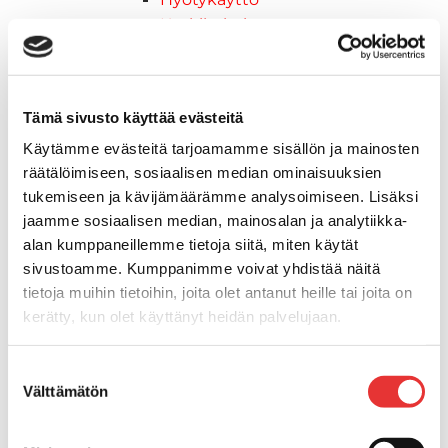
Keskikokoiset
Nuoriso
Lynx-moottorikelkat
2026 vuoden mallit
Tämä sivusto käyttää evästeitä
Syvä lumi
Crossover
Käytämme evästeitä tarjoamamme sisällön ja mainosten
räätälöimiseen, sosiaalisen median ominaisuuksien
Hyötykäyttö
tukemiseen ja kävijämäärämme analysoimiseen. Lisäksi
Reitti
jaamme sosiaalisen median, mainosalan ja analytiikka-
ADVENTURE ELECTRIC
alan kumppaneillemme tietoja siitä, miten käytät
2027 vuoden mallit
sivustoamme. Kumppanimme voivat yhdistää näitä
Syvä lumi
tietoja muihin tietoihin, joita olet antanut heille tai joita on
Crossover
kerätty, kun olet käyttänyt heidän palvelujaan.
Hyötykäyttö
Reitti
Lisätietoja:
karilainen.fi/tietosuoja
Suostumuksen
Sähkö
Välttämätön
valinta
Nuoriso
Kelkkavarusteet & tarvikkeet