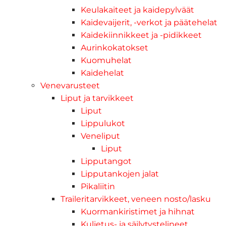
Keulakaiteet ja kaidepylväät
Kaidevaijerit, -verkot ja päätehelat
Kaidekiinnikkeet ja -pidikkeet
Aurinkokatokset
Kuomuhelat
Kaidehelat
Venevarusteet
Liput ja tarvikkeet
Liput
Lippulukot
Veneliput
Liput
Lipputangot
Lipputankojen jalat
Pikaliitin
Traileritarvikkeet, veneen nosto/lasku
Kuormankiristimet ja hihnat
Kuljetus- ja säilytystelineet