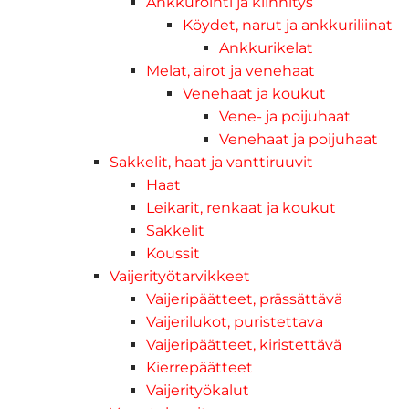
Ankkurointi ja kiinnitys
Köydet, narut ja ankkuriliinat
Ankkurikelat
Melat, airot ja venehaat
Venehaat ja koukut
Vene- ja poijuhaat
Venehaat ja poijuhaat
Sakkelit, haat ja vanttiruuvit
Haat
Leikarit, renkaat ja koukut
Sakkelit
Koussit
Vaijerityötarvikkeet
Vaijeripäätteet, prässättävä
Vaijerilukot, puristettava
Vaijeripäätteet, kiristettävä
Kierrepäätteet
Vaijerityökalut