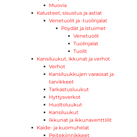
Muovia
Kalusteet, sisustus ja astiat
Venetuolit ja -tuolinjalat
Pöydät ja istuimet
Venetuolit
Tuolinjalat
Tuolit
Kansiluukut, ikkunat ja verhot
Verhot
Kansiluukkujen varaosat ja
tarvikkeet
Tarkastusluukut
Hyttysverkot
Huoltoluukut
Kansiluukut
Ikkunat ja ikkunaventtiilit
Kaide- ja kuomuhelat
Peitekiinnikkeet