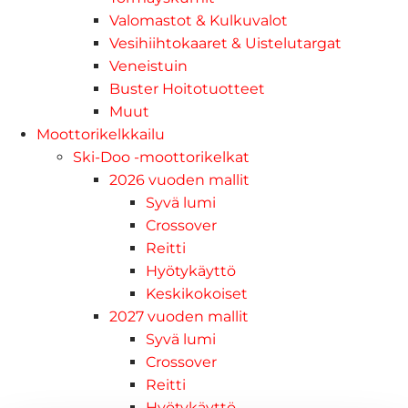
Valomastot & Kulkuvalot
Vesihiihtokaaret & Uistelutargat
Veneistuin
Buster Hoitotuotteet
Muut
Moottorikelkkailu
Ski-Doo -moottorikelkat
2026 vuoden mallit
Syvä lumi
Crossover
Reitti
Hyötykäyttö
Keskikokoiset
2027 vuoden mallit
Syvä lumi
Crossover
Reitti
Hyötykäyttö