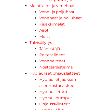
Melat, airot ja venehaat
Vene- ja poijuhaat
Venehaat ja poijuhaat
Kajakkimelat
Airot
Melat
Talvisäilytys
Jäänestäjä
Peitetelineet
Venepeitteet
Nostojärjestelmä
Hydrauliset ohjauslaitteet
Hydrauliohjauksen
asennustarvikkeet
Hydrauliletkut
Hydraulipumput
Ohjaussylinterit