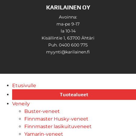
KARILAINEN OY
Avoinna:
ma-pe 9-17
la 10-14
Kisällintie 1, 63700 Ähtäri
Puh. 0400 600 775
myynti@karilainen.fi
Etusivulle
Tuotealueet
Veneily
Buster-veneet
Finnmaster Husky-veneet
Finnmaster lasikuituveneet
Yamarin-veneet