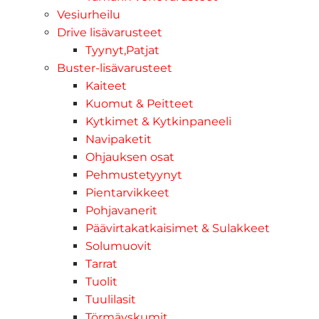
Vesiurheilu
Drive lisävarusteet
Tyynyt,Patjat
Buster-lisävarusteet
Kaiteet
Kuomut & Peitteet
Kytkimet & Kytkinpaneeli
Navipaketit
Ohjauksen osat
Pehmustetyynyt
Pientarvikkeet
Pohjavanerit
Päävirtakatkaisimet & Sulakkeet
Solumuovit
Tarrat
Tuolit
Tuulilasit
Törmäyskumit