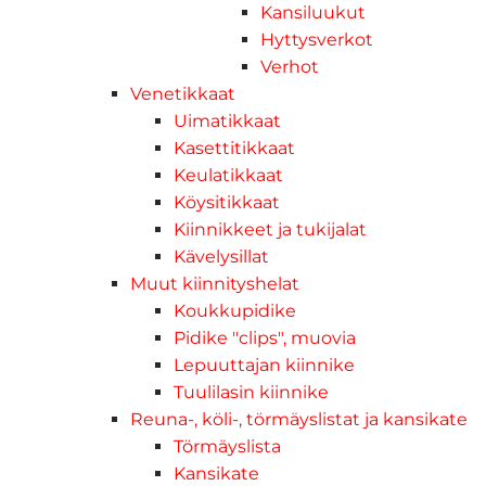
Kansiluukut
Hyttysverkot
Verhot
Venetikkaat
Uimatikkaat
Kasettitikkaat
Keulatikkaat
Köysitikkaat
Kiinnikkeet ja tukijalat
Kävelysillat
Muut kiinnityshelat
Koukkupidike
Pidike "clips", muovia
Lepuuttajan kiinnike
Tuulilasin kiinnike
Reuna-, köli-, törmäyslistat ja kansikate
Törmäyslista
Kansikate