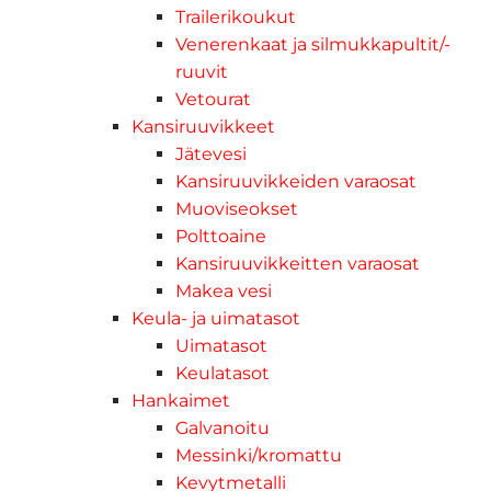
Trailerikoukut
Venerenkaat ja silmukkapultit/-
ruuvit
Vetourat
Kansiruuvikkeet
Jätevesi
Kansiruuvikkeiden varaosat
Muoviseokset
Polttoaine
Kansiruuvikkeitten varaosat
Makea vesi
Keula- ja uimatasot
Uimatasot
Keulatasot
Hankaimet
Galvanoitu
Messinki/kromattu
Kevytmetalli