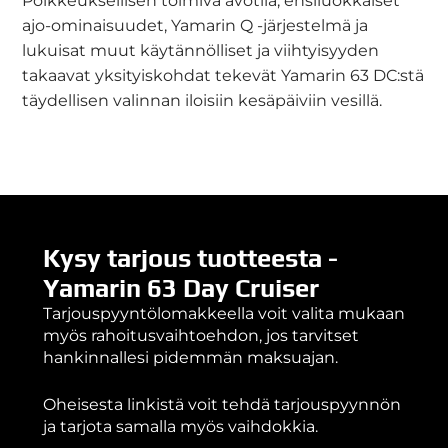
Poikkeuksellisen toimiva avotila, ensiluokkaiset
ajo-ominaisuudet, Yamarin Q -järjestelmä ja
lukuisat muut käytännölliset ja viihtyisyyden
takaavat yksityiskohdat tekevät Yamarin 63 DC:stä
täydellisen valinnan iloisiin kesäpäiviin vesillä.
Kysy tarjous tuotteesta -
Yamarin 63 Day Cruiser
Tarjouspyyntölomakkeella voit valita mukaan
myös rahoitusvaihtoehdon, jos tarvitset
hankinnallesi pidemmän maksuajan.
Oheisesta linkistä voit tehdä tarjouspyynnön
ja tarjota samalla myös vaihdokkia.