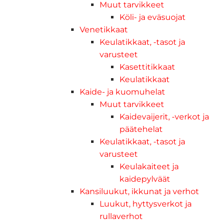
Muut tarvikkeet
Köli- ja eväsuojat
Venetikkaat
Keulatikkaat, -tasot ja
varusteet
Kasettitikkaat
Keulatikkaat
Kaide- ja kuomuhelat
Muut tarvikkeet
Kaidevaijerit, -verkot ja
päätehelat
Keulatikkaat, -tasot ja
varusteet
Keulakaiteet ja
kaidepylväät
Kansiluukut, ikkunat ja verhot
Luukut, hyttysverkot ja
rullaverhot