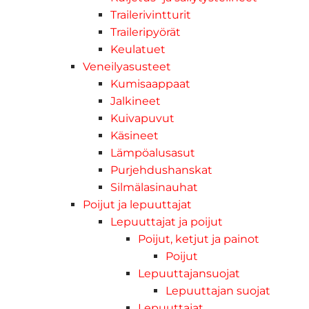
Trailerivintturit
Traileripyörät
Keulatuet
Veneilyasusteet
Kumisaappaat
Jalkineet
Kuivapuvut
Käsineet
Lämpöalusasut
Purjehdushanskat
Silmälasinauhat
Poijut ja lepuuttajat
Lepuuttajat ja poijut
Poijut, ketjut ja painot
Poijut
Lepuuttajansuojat
Lepuuttajan suojat
Lepuuttajat