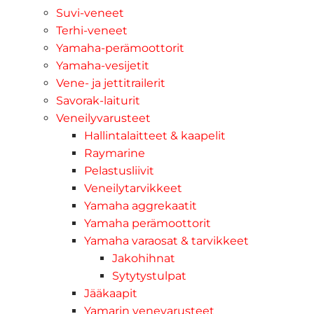
Suvi-veneet
Terhi-veneet
Yamaha-perämoottorit
Yamaha-vesijetit
Vene- ja jettitrailerit
Savorak-laiturit
Veneilyvarusteet
Hallintalaitteet & kaapelit
Raymarine
Pelastusliivit
Veneilytarvikkeet
Yamaha aggrekaatit
Yamaha perämoottorit
Yamaha varaosat & tarvikkeet
Jakohihnat
Sytytystulpat
Jääkaapit
Yamarin venevarusteet