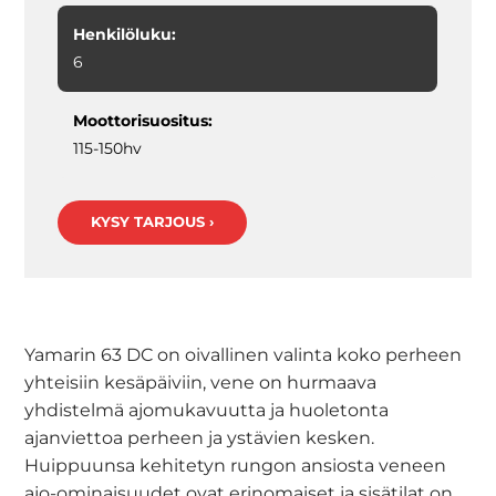
Henkilöluku:
6
Moottorisuositus:
115-150hv
KYSY TARJOUS ›
Yamarin 63 DC on oivallinen valinta koko perheen
yhteisiin kesäpäiviin, vene on hurmaava
yhdistelmä ajomukavuutta ja huoletonta
ajanviettoa perheen ja ystävien kesken.
Huippuunsa kehitetyn rungon ansiosta veneen
ajo-ominaisuudet ovat erinomaiset ja sisätilat on