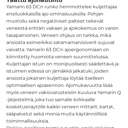
Yamarin 63 DC:n runko hemmottelee kuljettajaa
ensiluokkaisilla ajo-ominaisuuksilla. Pohjan
muotoilu sekä negatiiviset palteet tekevät
veneestä erittäin vakaan ja ajokokemus on varsin
tasapainoinen. Veneen ohjaus on tarkka, mikä
ansiosta esimerkiksi satamamanööverit sujuvat
vaivatta. Yamarin 63 DC:n ajoergonomiaan on
kiinnitetty huomiota veneen suunnittelussa.
Kuljettajan istuin on monipuolisesti säädettävä ja
istuimen edessä on jämäkkä jalkatuki, joiden
ansiosta jokainen kuljettaja löytää itselleen
optimaalisen ajoasennon. Ajomukavuutta lisää
myös veneen vakiovarusteisiin kuuluva Yamarin Q
-järjestelmä, joka tuo samalle kirkkaalle
kosketusnäytölle kaikki veneen mittarit, kartat,
sääpalvelut sekä monia muita käytännöllisiä
toiminnallisuuksia.