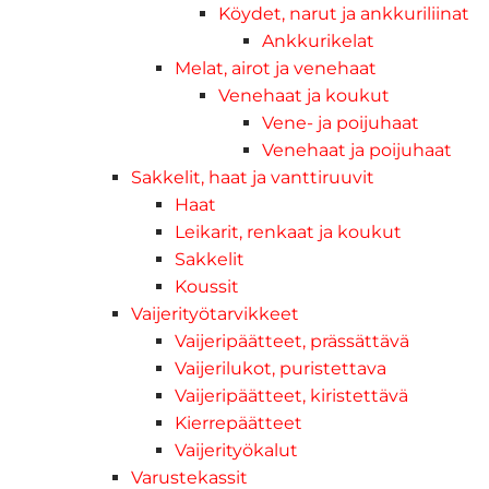
Köydet, narut ja ankkuriliinat
Ankkurikelat
Melat, airot ja venehaat
Venehaat ja koukut
Vene- ja poijuhaat
Venehaat ja poijuhaat
Sakkelit, haat ja vanttiruuvit
Haat
Leikarit, renkaat ja koukut
Sakkelit
Koussit
Vaijerityötarvikkeet
Vaijeripäätteet, prässättävä
Vaijerilukot, puristettava
Vaijeripäätteet, kiristettävä
Kierrepäätteet
Vaijerityökalut
Varustekassit