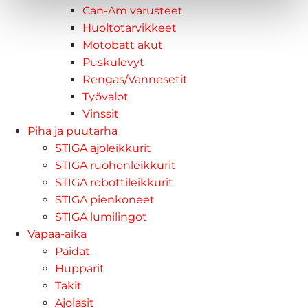
Can-Am varusteet
Huoltotarvikkeet
Motobatt akut
Puskulevyt
Rengas/Vannesetit
Työvalot
Vinssit
Piha ja puutarha
STIGA ajoleikkurit
STIGA ruohonleikkurit
STIGA robottileikkurit
STIGA pienkoneet
STIGA lumilingot
Vapaa-aika
Paidat
Hupparit
Takit
Ajolasit