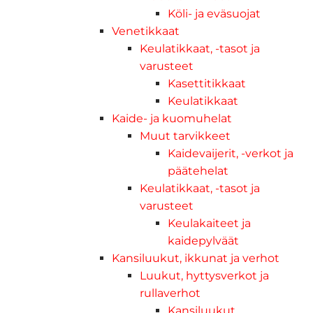
Köli- ja eväsuojat
Venetikkaat
Keulatikkaat, -tasot ja
varusteet
Kasettitikkaat
Keulatikkaat
Kaide- ja kuomuhelat
Muut tarvikkeet
Kaidevaijerit, -verkot ja
päätehelat
Keulatikkaat, -tasot ja
varusteet
Keulakaiteet ja
kaidepylväät
Kansiluukut, ikkunat ja verhot
Luukut, hyttysverkot ja
rullaverhot
Kansiluukut