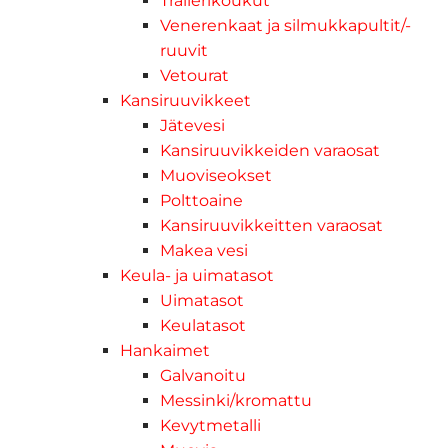
Trailerikoukut
Venerenkaat ja silmukkapultit/-
ruuvit
Vetourat
Kansiruuvikkeet
Jätevesi
Kansiruuvikkeiden varaosat
Muoviseokset
Polttoaine
Kansiruuvikkeitten varaosat
Makea vesi
Keula- ja uimatasot
Uimatasot
Keulatasot
Hankaimet
Galvanoitu
Messinki/kromattu
Kevytmetalli