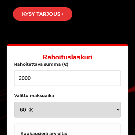
KYSY TARJOUS ›
Rahoituslaskuri
Rahoitettava summa (€)
Valittu maksuaika
Kuukausierä arviolta: