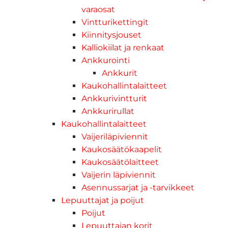
varaosat
Vintturikettingit
Kiinnitysjouset
Kalliokiilat ja renkaat
Ankkurointi
Ankkurit
Kaukohallintalaitteet
Ankkurivintturit
Ankkurirullat
Kaukohallintalaitteet
Vaijeriläpiviennit
Kaukosäätökaapelit
Kaukosäätölaitteet
Vaijerin läpiviennit
Asennussarjat ja -tarvikkeet
Lepuuttajat ja poijut
Poijut
Lepuuttajan korit