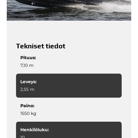
Tekniset tiedot
Pituus:
7,10 m
Leveys:
2,55 m
Paino:
1550 kg
Henkilöluku:
10