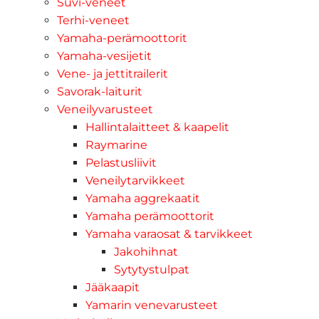
Suvi-veneet
Terhi-veneet
Yamaha-perämoottorit
Yamaha-vesijetit
Vene- ja jettitrailerit
Savorak-laiturit
Veneilyvarusteet
Hallintalaitteet & kaapelit
Raymarine
Pelastusliivit
Veneilytarvikkeet
Yamaha aggrekaatit
Yamaha perämoottorit
Yamaha varaosat & tarvikkeet
Jakohihnat
Sytytystulpat
Jääkaapit
Yamarin venevarusteet