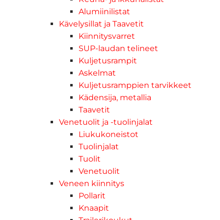
Alumiinilistat
Kävelysillat ja Taavetit
Kiinnitysvarret
SUP-laudan telineet
Kuljetusrampit
Askelmat
Kuljetusramppien tarvikkeet
Kädensija, metallia
Taavetit
Venetuolit ja -tuolinjalat
Liukukoneistot
Tuolinjalat
Tuolit
Venetuolit
Veneen kiinnitys
Pollarit
Knaapit