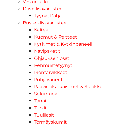
Vesiurheilu
Drive lisävarusteet
Tyynyt,Patjat
Buster-lisävarusteet
Kaiteet
Kuomut & Peitteet
Kytkimet & Kytkinpaneeli
Navipaketit
Ohjauksen osat
Pehmustetyynyt
Pientarvikkeet
Pohjavanerit
Päävirtakatkaisimet & Sulakkeet
Solumuovit
Tarrat
Tuolit
Tuulilasit
Törmäyskumit