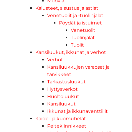
Muovia
Kalusteet, sisustus ja astiat
Venetuolit ja -tuolinjalat
Pöydät ja istuimet
Venetuolit
Tuolinjalat
Tuolit
Kansiluukut, ikkunat ja verhot
Verhot
Kansiluukkujen varaosat ja
tarvikkeet
Tarkastusluukut
Hyttysverkot
Huoltoluukut
Kansiluukut
Ikkunat ja ikkunaventtiilit
Kaide- ja kuomuhelat
Peitekiinnikkeet