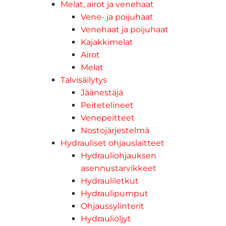
Melat, airot ja venehaat
Vene- ja poijuhaat
Venehaat ja poijuhaat
Kajakkimelat
Airot
Melat
Talvisäilytys
Jäänestäjä
Peitetelineet
Venepeitteet
Nostojärjestelmä
Hydrauliset ohjauslaitteet
Hydrauliohjauksen
asennustarvikkeet
Hydrauliletkut
Hydraulipumput
Ohjaussylinterit
Hydrauliöljyt