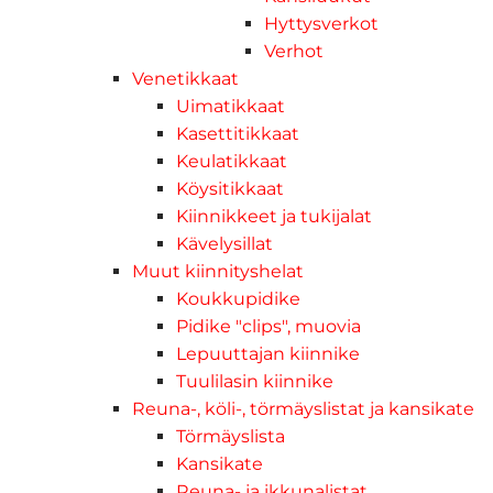
Hyttysverkot
Verhot
Venetikkaat
Uimatikkaat
Kasettitikkaat
Keulatikkaat
Köysitikkaat
Kiinnikkeet ja tukijalat
Kävelysillat
Muut kiinnityshelat
Koukkupidike
Pidike "clips", muovia
Lepuuttajan kiinnike
Tuulilasin kiinnike
Reuna-, köli-, törmäyslistat ja kansikate
Törmäyslista
Kansikate
Reuna- ja ikkunalistat