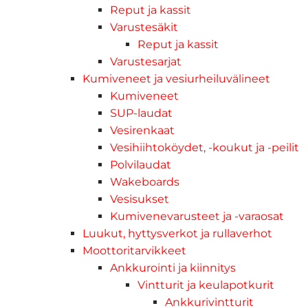
Reput ja kassit
Varustesäkit
Reput ja kassit
Varustesarjat
Kumiveneet ja vesiurheiluvälineet
Kumiveneet
SUP-laudat
Vesirenkaat
Vesihiihtoköydet, -koukut ja -peilit
Polvilaudat
Wakeboards
Vesisukset
Kumivenevarusteet ja -varaosat
Luukut, hyttysverkot ja rullaverhot
Moottoritarvikkeet
Ankkurointi ja kiinnitys
Vintturit ja keulapotkurit
Ankkurivintturit