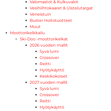
Valomastot & Kulkuvalot
Vesihiihtokaaret & Uistelutargat
Veneistuin
Buster Hoitotuotteet
Muut
Moottorikelkkailu
Ski-Doo -moottorikelkat
2026 vuoden mallit
Syvä lumi
Crossover
Reitti
Hyötykäyttö
Keskikokoiset
2027 vuoden mallit
Syvä lumi
Crossover
Reitti
Hyötykäyttö