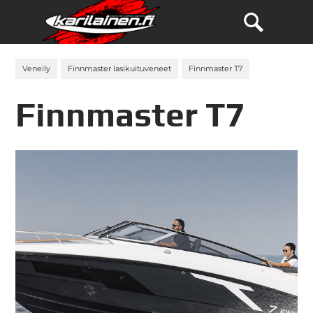
Veneily
Finnmaster lasikuituveneet
Finnmaster T7
Finnmaster T7