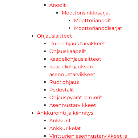
Anodit
Moottorisinkkisarjat
Moottorianodit
Moottorianodisarjat
Ohjauslaitteet
Ruoriohjaus tarvikkeet
Ohjauskaapelit
Kaapeliohjauslaitteet
Kaapeliohjauksen
asennustarvikkeet
Ruoriohjaus
Pedestalit
Ohjauspyörät ja ruorit
Asennustarvikkeet
Ankkurointi ja kiinnitys
Ankkurit
Ankkurikelat
Vintturien asennustarvikkeet ja