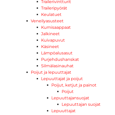
Trailerivintturit
Traileripyörät
Keulatuet
Veneilyasusteet
Kumisaappaat
Jalkineet
Kuivapuvut
Käsineet
Lämpöalusasut
Purjehdushanskat
Silmälasinauhat
Poijut ja lepuuttajat
Lepuuttajat ja poijut
Poijut, ketjut ja painot
Poijut
Lepuuttajansuojat
Lepuuttajan suojat
Lepuuttajat