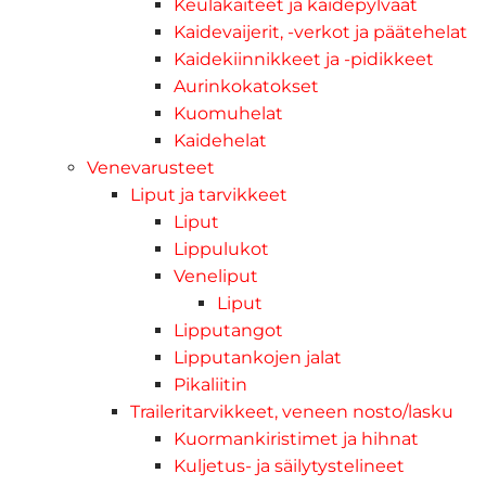
Keulakaiteet ja kaidepylväät
Kaidevaijerit, -verkot ja päätehelat
Kaidekiinnikkeet ja -pidikkeet
Aurinkokatokset
Kuomuhelat
Kaidehelat
Venevarusteet
Liput ja tarvikkeet
Liput
Lippulukot
Veneliput
Liput
Lipputangot
Lipputankojen jalat
Pikaliitin
Traileritarvikkeet, veneen nosto/lasku
Kuormankiristimet ja hihnat
Kuljetus- ja säilytystelineet