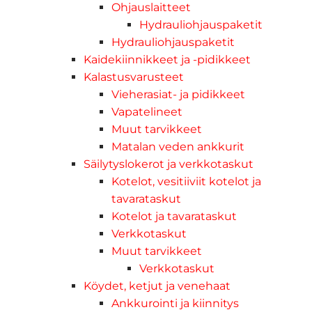
Ohjauslaitteet
Hydrauliohjauspaketit
Hydrauliohjauspaketit
Kaidekiinnikkeet ja -pidikkeet
Kalastusvarusteet
Vieherasiat- ja pidikkeet
Vapatelineet
Muut tarvikkeet
Matalan veden ankkurit
Säilytyslokerot ja verkkotaskut
Kotelot, vesitiiviit kotelot ja
tavarataskut
Kotelot ja tavarataskut
Verkkotaskut
Muut tarvikkeet
Verkkotaskut
Köydet, ketjut ja venehaat
Ankkurointi ja kiinnitys