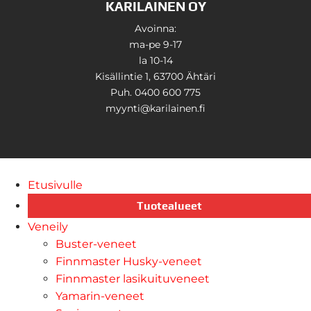
KARILAINEN OY
Avoinna:
ma-pe 9-17
la 10-14
Kisällintie 1, 63700 Ähtäri
Puh. 0400 600 775
myynti@karilainen.fi
Etusivulle
Tuotealueet
Veneily
Buster-veneet
Finnmaster Husky-veneet
Finnmaster lasikuituveneet
Yamarin-veneet