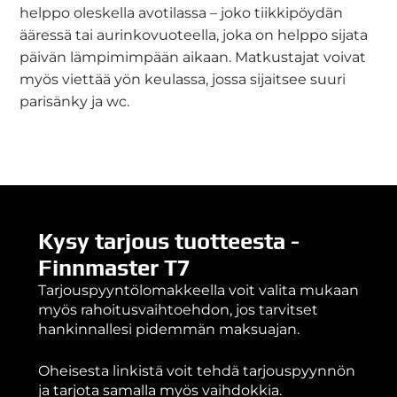
helppo oleskella avotilassa – joko tiikkipöydän
ääressä tai aurinkovuoteella, joka on helppo sijata
päivän lämpimimpään aikaan. Matkustajat voivat
myös viettää yön keulassa, jossa sijaitsee suuri
parisänky ja wc.
Kysy tarjous tuotteesta -
Finnmaster T7
Tarjouspyyntölomakkeella voit valita mukaan
myös rahoitusvaihtoehdon, jos tarvitset
hankinnallesi pidemmän maksuajan.
Oheisesta linkistä voit tehdä tarjouspyynnön
ja tarjota samalla myös vaihdokkia.