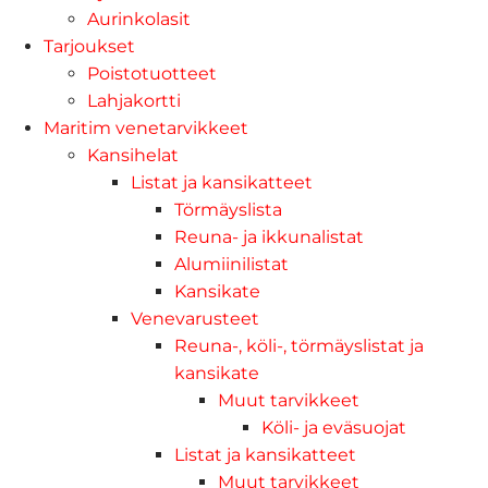
Aurinkolasit
Tarjoukset
Poistotuotteet
Lahjakortti
Maritim venetarvikkeet
Kansihelat
Listat ja kansikatteet
Törmäyslista
Reuna- ja ikkunalistat
Alumiinilistat
Kansikate
Venevarusteet
Reuna-, köli-, törmäyslistat ja
kansikate
Muut tarvikkeet
Köli- ja eväsuojat
Listat ja kansikatteet
Muut tarvikkeet