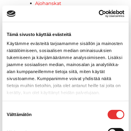
Ajohanskat
Ajolasit
Huoltotarvikkeet
Kelkkatarvikkeet
Kengät
Tämä sivusto käyttää evästeitä
Kypärät
Käytämme evästeitä tarjoamamme sisällön ja mainosten
Lynx
räätälöimiseen, sosiaalisen median ominaisuuksien
Lynx ajovarusteet
tukemiseen ja kävijämäärämme analysoimiseen. Lisäksi
Ajohousut
jaamme sosiaalisen median, mainosalan ja analytiikka-
Ajotakit
alan kumppaneillemme tietoja siitä, miten käytät
HAALARIT
sivustoamme. Kumppanimme voivat yhdistää näitä
Lynx vapaa-ajan asusteet
tietoja muihin tietoihin, joita olet antanut heille tai joita on
Lynx asusteet
kerätty, kun olet käyttänyt heidän palvelujaan.
Lynx vaatetus
Ski-Doo
Lisätietoja:
karilainen.fi/tietosuoja
Suostumuksen
Ski-Doo ajovarusteet
Välttämätön
valinta
Ski-Doo vapaa-ajan asusteet
Suojavarusteet