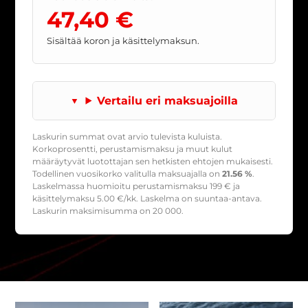
47,40 €
Sisältää koron ja käsittelymaksun.
Vertailu eri maksuajoilla
Laskurin summat ovat arvio tulevista kuluista.
Korkoprosentti, perustamismaksu ja muut kulut
määräytyvät luotottajan sen hetkisten ehtojen mukaisesti.
Todellinen vuosikorko valitulla maksuajalla on
21.56 %
.
Laskelmassa huomioitu perustamismaksu
199
€ ja
käsittelymaksu
5.00
€/kk. Laskelma on suuntaa-antava.
Laskurin maksimisumma on 20 000.