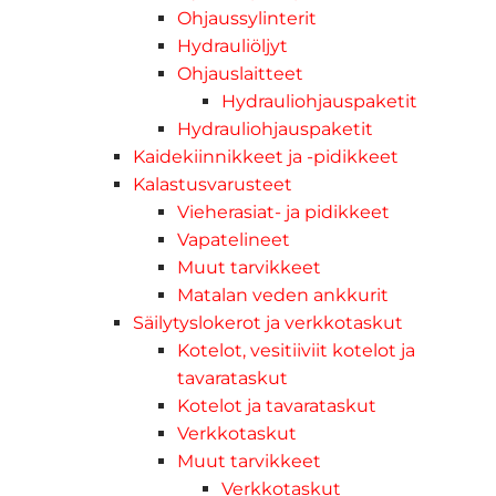
Ohjaussylinterit
Hydrauliöljyt
Ohjauslaitteet
Hydrauliohjauspaketit
Hydrauliohjauspaketit
Kaidekiinnikkeet ja -pidikkeet
Kalastusvarusteet
Vieherasiat- ja pidikkeet
Vapatelineet
Muut tarvikkeet
Matalan veden ankkurit
Säilytyslokerot ja verkkotaskut
Kotelot, vesitiiviit kotelot ja
tavarataskut
Kotelot ja tavarataskut
Verkkotaskut
Muut tarvikkeet
Verkkotaskut