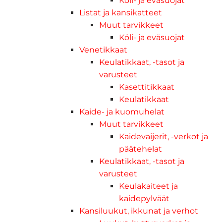
Köli- ja eväsuojat
Listat ja kansikatteet
Muut tarvikkeet
Köli- ja eväsuojat
Venetikkaat
Keulatikkaat, -tasot ja
varusteet
Kasettitikkaat
Keulatikkaat
Kaide- ja kuomuhelat
Muut tarvikkeet
Kaidevaijerit, -verkot ja
päätehelat
Keulatikkaat, -tasot ja
varusteet
Keulakaiteet ja
kaidepylväät
Kansiluukut, ikkunat ja verhot