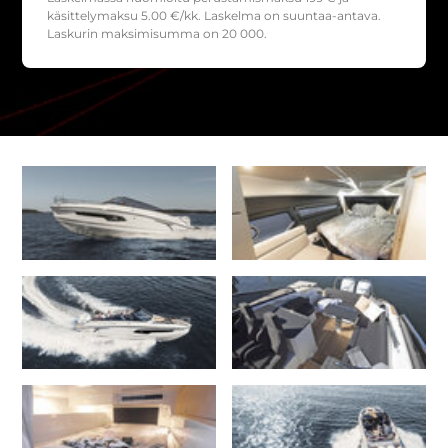
käsittelymaksu
5.00
€/kk. Laskelma on suuntaa-antava.
Laskurin maksimisumma on 20 000.