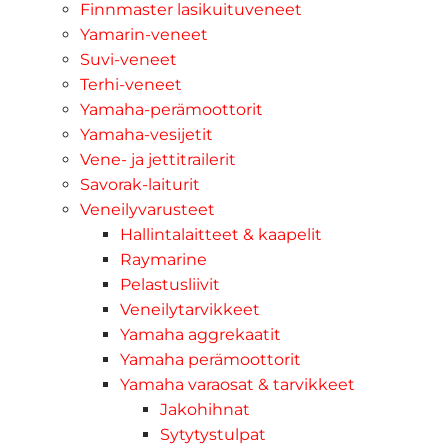
Finnmaster lasikuituveneet
Yamarin-veneet
Suvi-veneet
Terhi-veneet
Yamaha-perämoottorit
Yamaha-vesijetit
Vene- ja jettitrailerit
Savorak-laiturit
Veneilyvarusteet
Hallintalaitteet & kaapelit
Raymarine
Pelastusliivit
Veneilytarvikkeet
Yamaha aggrekaatit
Yamaha perämoottorit
Yamaha varaosat & tarvikkeet
Jakohihnat
Sytytystulpat