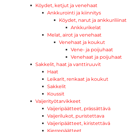
Köydet, ketjut ja venehaat
Ankkurointi ja kiinnitys
Köydet, narut ja ankkuriliinat
Ankkurikelat
Melat, airot ja venehaat
Venehaat ja koukut
Vene- ja poijuhaat
Venehaat ja poijuhaat
Sakkelit, haat ja vanttiruuvit
Haat
Leikarit, renkaat ja koukut
Sakkelit
Koussit
Vaijerityötarvikkeet
Vaijeripäätteet, prässättävä
Vaijerilukot, puristettava
Vaijeripäätteet, kiristettävä
Kierrepäätteet