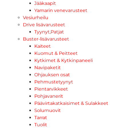
Jääkaapit
Yamarin venevarusteet
Vesiurheilu
Drive lisävarusteet
Tyynyt,Patjat
Buster-lisävarusteet
Kaiteet
Kuomut & Peitteet
Kytkimet & Kytkinpaneeli
Navipaketit
Ohjauksen osat
Pehmustetyynyt
Pientarvikkeet
Pohjavanerit
Päävirtakatkaisimet & Sulakkeet
Solumuovit
Tarrat
Tuolit