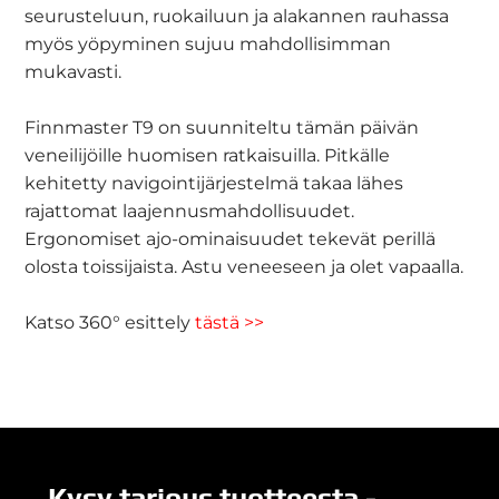
seurusteluun, ruokailuun ja alakannen rauhassa
myös yöpyminen sujuu mahdollisimman
mukavasti.
Finnmaster T9 on suunniteltu tämän päivän
veneilijöille huomisen ratkaisuilla. Pitkälle
kehitetty navigointijärjestelmä takaa lähes
rajattomat laajennusmahdollisuudet.
Ergonomiset ajo-ominaisuudet tekevät perillä
olosta toissijaista. Astu veneeseen ja olet vapaalla.
Katso 360​​° esittely
tästä >>
Kysy tarjous tuotteesta -