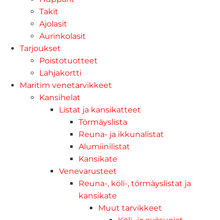
Takit
Ajolasit
Aurinkolasit
Tarjoukset
Poistotuotteet
Lahjakortti
Maritim venetarvikkeet
Kansihelat
Listat ja kansikatteet
Törmäyslista
Reuna- ja ikkunalistat
Alumiinilistat
Kansikate
Venevarusteet
Reuna-, köli-, törmäyslistat ja
kansikate
Muut tarvikkeet