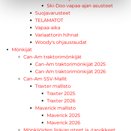
Ski-Doo vapaa-ajan asusteet
Suojavarusteet
TELAMATOT
Vapaa-aika
Variaattorin hihnat
Woody's ohjausraudat
Mönkijät
Can-Am traktorimönkijät
Can-Am traktorimönkijät 2025
Can-Am traktorimönkijät 2026
Can-Am SSV-Mallit
Traxter mallisto
Traxter 2025
Traxter 2026
Maverick mallisto
Maverick 2025
Maverick 2026
Mönkijöiden lisävarusteet ja -tarvikkeet