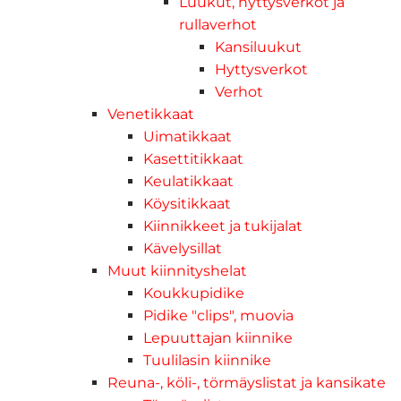
Luukut, hyttysverkot ja
rullaverhot
Kansiluukut
Hyttysverkot
Verhot
Venetikkaat
Uimatikkaat
Kasettitikkaat
Keulatikkaat
Köysitikkaat
Kiinnikkeet ja tukijalat
Kävelysillat
Muut kiinnityshelat
Koukkupidike
Pidike "clips", muovia
Lepuuttajan kiinnike
Tuulilasin kiinnike
Reuna-, köli-, törmäyslistat ja kansikate