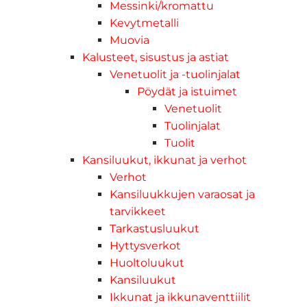
Messinki/kromattu
Kevytmetalli
Muovia
Kalusteet, sisustus ja astiat
Venetuolit ja -tuolinjalat
Pöydät ja istuimet
Venetuolit
Tuolinjalat
Tuolit
Kansiluukut, ikkunat ja verhot
Verhot
Kansiluukkujen varaosat ja
tarvikkeet
Tarkastusluukut
Hyttysverkot
Huoltoluukut
Kansiluukut
Ikkunat ja ikkunaventtiilit