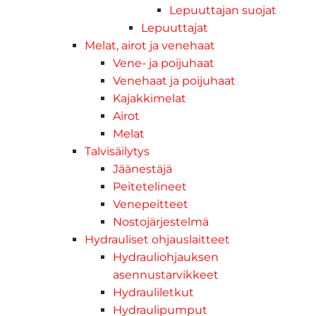
Lepuuttajan suojat
Lepuuttajat
Melat, airot ja venehaat
Vene- ja poijuhaat
Venehaat ja poijuhaat
Kajakkimelat
Airot
Melat
Talvisäilytys
Jäänestäjä
Peitetelineet
Venepeitteet
Nostojärjestelmä
Hydrauliset ohjauslaitteet
Hydrauliohjauksen
asennustarvikkeet
Hydrauliletkut
Hydraulipumput