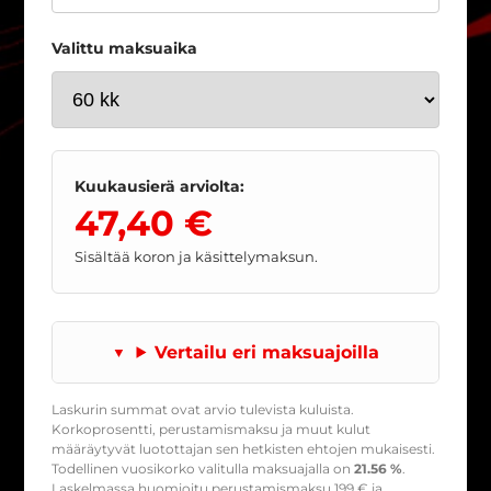
Valittu maksuaika
Kuukausierä arviolta:
47,40 €
Sisältää koron ja käsittelymaksun.
Vertailu eri maksuajoilla
Laskurin summat ovat arvio tulevista kuluista.
Korkoprosentti, perustamismaksu ja muut kulut
määräytyvät luotottajan sen hetkisten ehtojen mukaisesti.
Todellinen vuosikorko valitulla maksuajalla on
21.56 %
.
Laskelmassa huomioitu perustamismaksu
199
€ ja