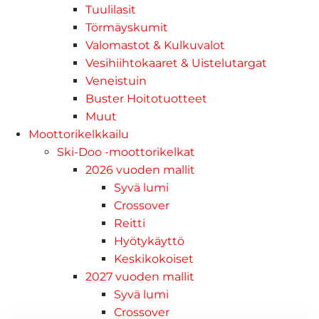
Tuulilasit
Törmäyskumit
Valomastot & Kulkuvalot
Vesihiihtokaaret & Uistelutargat
Veneistuin
Buster Hoitotuotteet
Muut
Moottorikelkkailu
Ski-Doo -moottorikelkat
2026 vuoden mallit
Syvä lumi
Crossover
Reitti
Hyötykäyttö
Keskikokoiset
2027 vuoden mallit
Syvä lumi
Crossover