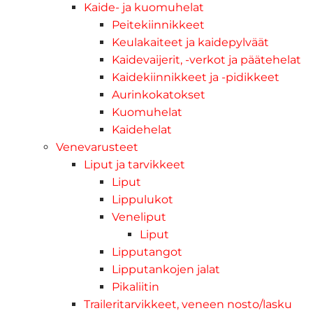
Kaide- ja kuomuhelat
Peitekiinnikkeet
Keulakaiteet ja kaidepylväät
Kaidevaijerit, -verkot ja päätehelat
Kaidekiinnikkeet ja -pidikkeet
Aurinkokatokset
Kuomuhelat
Kaidehelat
Venevarusteet
Liput ja tarvikkeet
Liput
Lippulukot
Veneliput
Liput
Lipputangot
Lipputankojen jalat
Pikaliitin
Traileritarvikkeet, veneen nosto/lasku