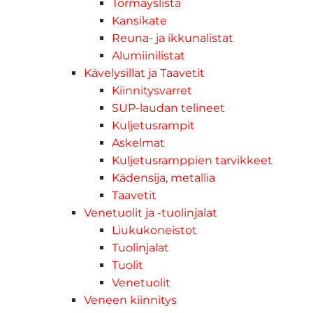
Törmäyslista
Kansikate
Reuna- ja ikkunalistat
Alumiinilistat
Kävelysillat ja Taavetit
Kiinnitysvarret
SUP-laudan telineet
Kuljetusrampit
Askelmat
Kuljetusramppien tarvikkeet
Kädensija, metallia
Taavetit
Venetuolit ja -tuolinjalat
Liukukoneistot
Tuolinjalat
Tuolit
Venetuolit
Veneen kiinnitys