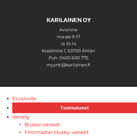
KARILAINEN OY
Avoinna:
ma-pe 9-17
la 10-14
Kisällintie 1, 63700 Ähtäri
Puh. 0400 600 775
myynti@karilainen.fi
Etusivulle
Tuotealueet
Veneily
Buster-veneet
Finnmaster Husky-veneet