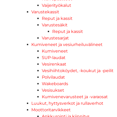
Vaijerityökalut
Varustekassit
Reput ja kassit
Varustesäkit
Reput ja kassit
Varustesarjat
Kumiveneet ja vesiurheiluvälineet
Kumiveneet
SUP-laudat
Vesirenkaat
Vesihiihtoköydet, -koukut ja -peilit
Polvilaudat
Wakeboards
Vesisukset
Kumivenevarusteet ja -varaosat
Luukut, hyttysverkot ja rullaverhot
Moottoritarvikkeet
Ankkurointi ja kiinnitys