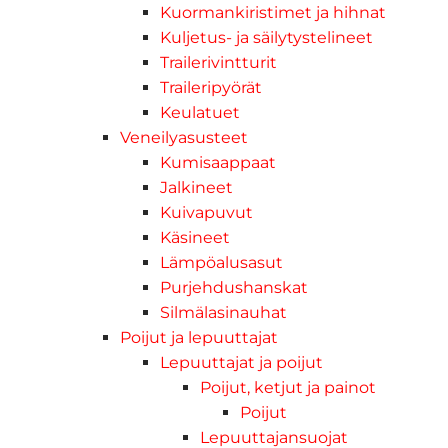
Kuormankiristimet ja hihnat
Kuljetus- ja säilytystelineet
Trailerivintturit
Traileripyörät
Keulatuet
Veneilyasusteet
Kumisaappaat
Jalkineet
Kuivapuvut
Käsineet
Lämpöalusasut
Purjehdushanskat
Silmälasinauhat
Poijut ja lepuuttajat
Lepuuttajat ja poijut
Poijut, ketjut ja painot
Poijut
Lepuuttajansuojat