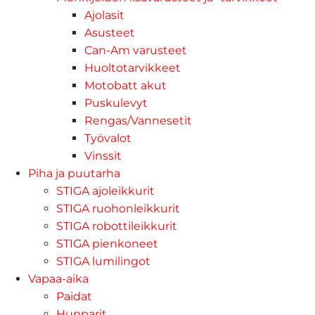
Ajolasit
Asusteet
Can-Am varusteet
Huoltotarvikkeet
Motobatt akut
Puskulevyt
Rengas/Vannesetit
Työvalot
Vinssit
Piha ja puutarha
STIGA ajoleikkurit
STIGA ruohonleikkurit
STIGA robottileikkurit
STIGA pienkoneet
STIGA lumilingot
Vapaa-aika
Paidat
Hupparit