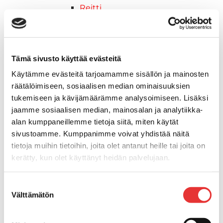
Reitti
Hyötykäyttö
Keskikokoiset
Nuoriso
Lynx-moottorikelkat
Tämä sivusto käyttää evästeitä
2026 vuoden mallit
Käytämme evästeitä tarjoamamme sisällön ja mainosten
Syvä lumi
räätälöimiseen, sosiaalisen median ominaisuuksien
Crossover
tukemiseen ja kävijämäärämme analysoimiseen. Lisäksi
Hyötykäyttö
jaamme sosiaalisen median, mainosalan ja analytiikka-
Reitti
alan kumppaneillemme tietoja siitä, miten käytät
ADVENTURE ELECTRIC
sivustoamme. Kumppanimme voivat yhdistää näitä
2027 vuoden mallit
tietoja muihin tietoihin, joita olet antanut heille tai joita on
Syvä lumi
kerätty, kun olet käyttänyt heidän palvelujaan.
Crossover
Lisätietoja:
karilainen.fi/tietosuoja
Hyötykäyttö
Suostumuksen
Reitti
Välttämätön
valinta
Sähkö
Nuoriso