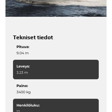
Tekniset tiedot
Pituus:
9.04 m
Leveys:
3.23 m
Paino:
3400 kg
Henkilöluku:
12