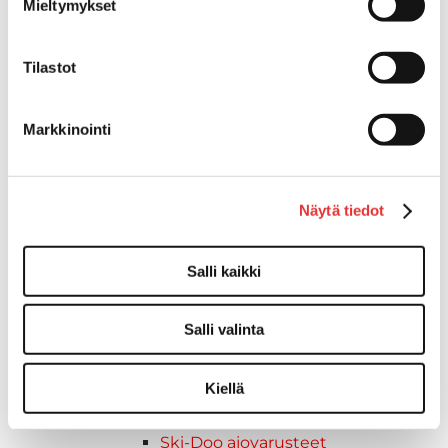
Mieltymykset
Kelkkavarusteet & tarvikkeet
AJOASUT
Ajohanskat
Tilastot
Ajolasit
Huoltotarvikkeet
Markkinointi
Kelkkatarvikkeet
Kengät
Kypärät
Näytä tiedot
Lynx
Lynx ajovarusteet
Ajohousut
Salli kaikki
Ajotakit
HAALARIT
Salli valinta
Lynx vapaa-ajan asusteet
Lynx asusteet
Kiellä
Lynx vaatetus
Ski-Doo
Ski-Doo ajovarusteet