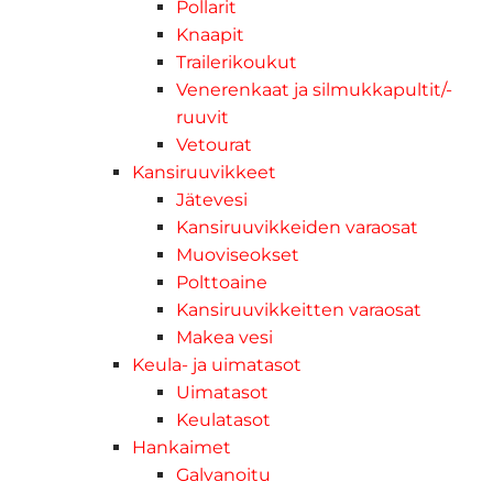
Pollarit
Knaapit
Trailerikoukut
Venerenkaat ja silmukkapultit/-
ruuvit
Vetourat
Kansiruuvikkeet
Jätevesi
Kansiruuvikkeiden varaosat
Muoviseokset
Polttoaine
Kansiruuvikkeitten varaosat
Makea vesi
Keula- ja uimatasot
Uimatasot
Keulatasot
Hankaimet
Galvanoitu