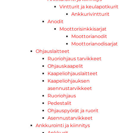
Vintturit ja keulapotkurit
Ankkurivintturit
Anodit
Moottorisinkkisarjat
Moottorianodit
Moottorianodisarjat
Ohjauslaitteet
Ruoriohjaus tarvikkeet
Ohjauskaapelit
Kaapeliohjauslaitteet
Kaapeliohjauksen
asennustarvikkeet
Ruoriohjaus
Pedestalit
Ohjauspyörät ja ruorit
Asennustarvikkeet
Ankkurointi ja kiinnitys
Ankkurit