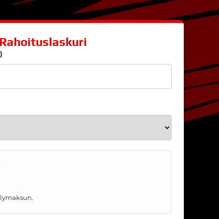
Rahoituslaskuri
)
:
telymaksun.