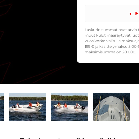
Laskurin summat ovat arvio t
muut kulut määräytyvät luoto
vuosikorko valitulla maksuaj
199
€ ja käsittelymaksu
5.00
€
maksimisumma on 20 000.