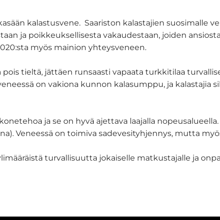
okasään kalastusvene. Saariston kalastajien suosimalle v
istaan ja poikkeuksellisesta vakaudestaan, joiden ansios
ic 6020:sta myös mainion yhteysveneen.
is tieltä, jättäen runsaasti vapaata turkkitilaa turvallis
 veneessä on vakiona kunnon kalasumppu, ja kalastajia si
konetehoa ja se on hyvä ajettava laajalla nopeusalueella.
eena). Veneessä on toimiva sadevesityhjennys, mutta my
 ylimääräistä turvallisuutta jokaiselle matkustajalle ja o