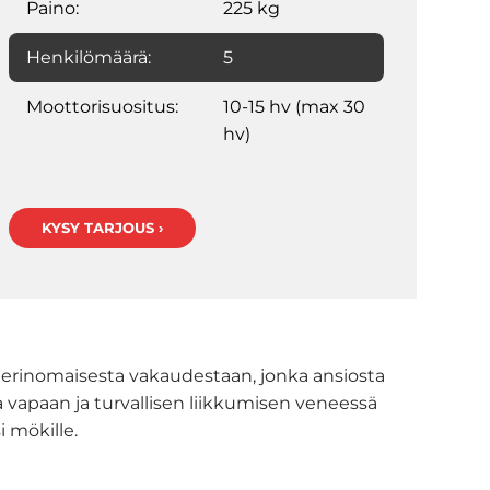
Paino:
225 kg
Henkilömäärä:
5
Moottorisuositus:
10-15 hv (max 30
hv)
KYSY TARJOUS ›
ja erinomaisesta vakaudestaan, jonka ansiosta
a vapaan ja turvallisen liikkumisen veneessä
 mökille.