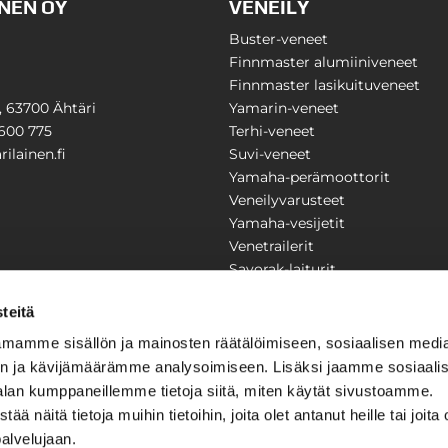
NEN OY
VENEILY
Buster-veneet
Finnmaster alumiiniveneet
Finnmaster lasikuituveneet
1, 63700 Ähtäri
Yamarin-veneet
600 775
Terhi-veneet
ilainen.fi
Suvi-veneet
Yamaha-perämoottorit
Veneilyvarusteet
Yamaha-vesijetit
Venetrailerit
Savorak-laiturit
PUUTARHA
KARILAINEN
teitä
Yritysesittely
mamme sisällön ja mainosten räätälöimiseen, sosiaalisen medi
Yhteystiedot
n ja kävijämäärämme analysoimiseen. Lisäksi jaamme sosiaali
LAITTEET
Huolto ja korjaamo
alan kumppaneillemme tietoja siitä, miten käytät sivustoamme.
Ajankohtaista
näitä tietoja muihin tietoihin, joita olet antanut heille tai joita 
Tarjouspyyntö
önkijät
palvelujaan.