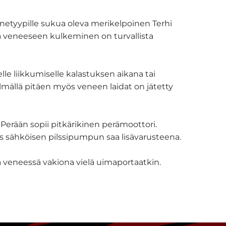
enetyypille sukua oleva merikelpoinen Terhi
ta veneeseen kulkeminen on turvallista
elle liikkumiselle kalastuksen aikana tai
lmällä pitäen myös veneen laidat on jätetty
 Perään sopii pitkärikinen perämoottori.
ös sähköisen pilssipumpun saa lisävarusteena.
npa veneessä vakiona vielä uimaportaatkin.