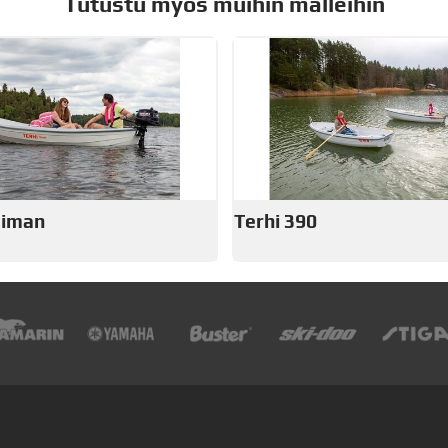
Tutustu myös muihin malleihin
aiman
Terhi 390