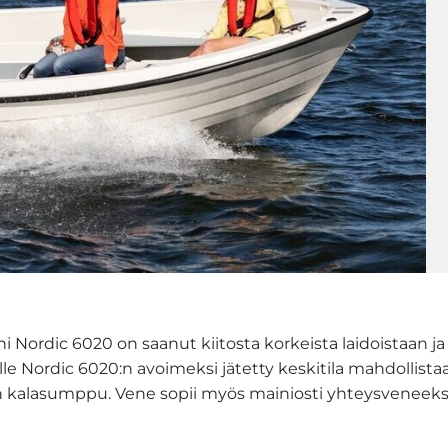
hi Nordic 6020 on saanut kiitosta korkeista laidoistaan 
le Nordic 6020:n avoimeksi jätetty keskitila mahdollista
on kalasumppu. Vene sopii myös mainiosti yhteysveneeksi