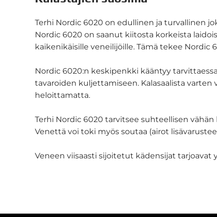
Terhi Nordic 6020 on edullinen ja turvallinen j
Nordic 6020 on saanut kiitosta korkeista laido
kaikenikäisille veneilijöille. Tämä tekee Nord
Nordic 6020:n keskipenkki kääntyy tarvittaessa po
tavaroiden kuljettamiseen. Kalasaalista varten
heloittamatta.
Terhi Nordic 6020 tarvitsee suhteellisen vähän 
Venettä voi toki myös soutaa (airot lisävarust
Veneen viisaasti sijoitetut kädensijat tarjoavat