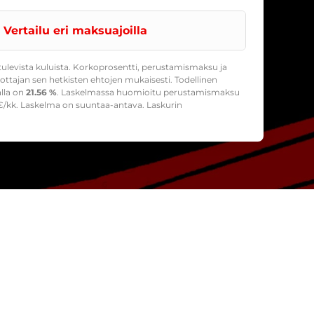
Vertailu eri maksuajoilla
ulevista kuluista. Korkoprosentti, perustamismaksu ja
ttajan sen hetkisten ehtojen mukaisesti. Todellinen
alla on
21.56 %
. Laskelmassa huomioitu perustamismaksu
/kk. Laskelma on suuntaa-antava. Laskurin