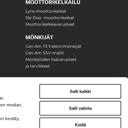
MOOTTORIKELKAILU
Lynx-moottorikelkat
Ski-Doo -moottorikelkat
Moottorikelkkavarusteet
MÖNKIJÄT
Can-Am T3 traktorimönkijät
Can-Am SSV-mallit
Mönkijöiden lisävarusteet
ja tarvikkeet
Salli kaikki
an
sen median,
Salli valinta
on kerätty,
Kiellä