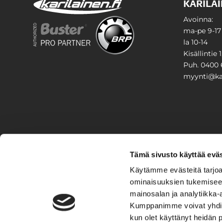
KARILAI
Avoinna:
ma-pe 9-17
la 10-14
Kisällintie 
Puh. 0400 
myynti@kar
PIHA & 
Tämä sivusto käyttää eväs
Stiga
Käytämme evästeitä tarjoa
ominaisuuksien tukemisee
VAIHTO
mainosalan ja analytiikka-
Kumppanimme voivat yhdistää 
Veneet
Kelkat ja m
kun olet käyttänyt heidän 