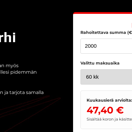
rhi
Rahoitettava summa (€
Valittu maksuaika
aan myös
nallesi pidemmän
 ja tarjota samalla
Kuukausierä arviolta
47,40 €
Sisältää koron ja käsit