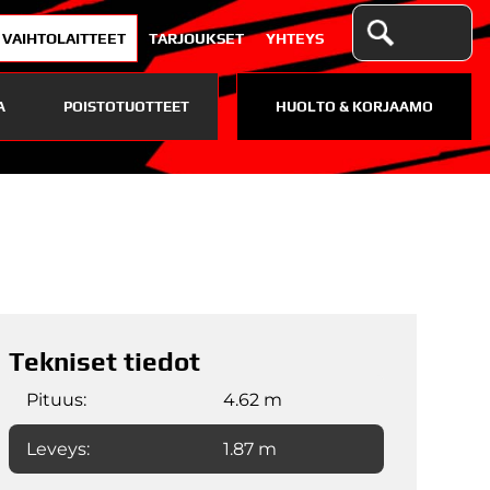
VAIHTOLAITTEET
TARJOUKSET
YHTEYS
A
POISTOTUOTTEET
HUOLTO & KORJAAMO
Tekniset tiedot
Pituus:
4.62 m
Leveys:
1.87 m